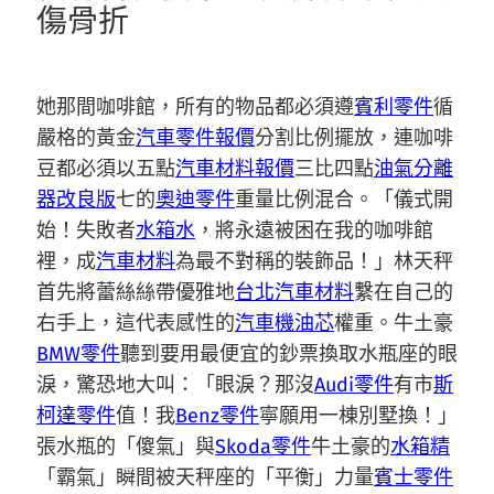
傷骨折
她那間咖啡館，所有的物品都必須遵
賓利零件
循
嚴格的黃金
汽車零件報價
分割比例擺放，連咖啡
豆都必須以五點
汽車材料報價
三比四點
油氣分離
器改良版
七的
奧迪零件
重量比例混合。「儀式開
始！失敗者
水箱水
，將永遠被困在我的咖啡館
裡，成
汽車材料
為最不對稱的裝飾品！」林天秤
首先將蕾絲絲帶優雅地
台北汽車材料
繫在自己的
右手上，這代表感性的
汽車機油芯
權重。牛土豪
BMW零件
聽到要用最便宜的鈔票換取水瓶座的眼
淚，驚恐地大叫：「眼淚？那沒
Audi零件
有市
斯
柯達零件
值！我
Benz零件
寧願用一棟別墅換！」
張水瓶的「傻氣」與
Skoda零件
牛土豪的
水箱精
「霸氣」瞬間被天秤座的「平衡」力量
賓士零件