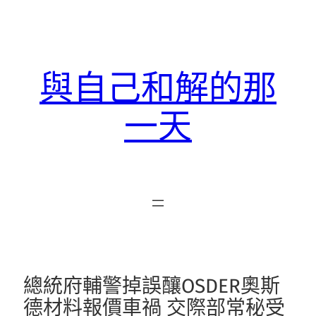
跳
至
主
要
與自己和解的那
內
容
一天
總統府輔警掉誤釀OSDER奧斯
德材料報價車禍 交際部常秘受