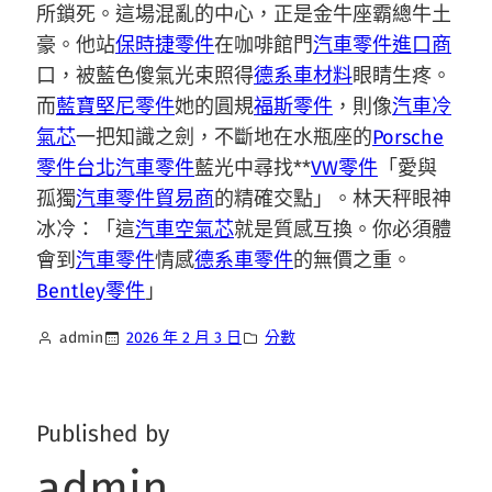
所鎖死。這場混亂的中心，正是金牛座霸總牛土
豪。他站
保時捷零件
在咖啡館門
汽車零件進口商
口，被藍色傻氣光束照得
德系車材料
眼睛生疼。
而
藍寶堅尼零件
她的圓規
福斯零件
，則像
汽車冷
氣芯
一把知識之劍，不斷地在水瓶座的
Porsche
零件
台北汽車零件
藍光中尋找**
VW零件
「愛與
孤獨
汽車零件貿易商
的精確交點」。林天秤眼神
冰冷：「這
汽車空氣芯
就是質感互換。你必須體
會到
汽車零件
情感
德系車零件
的無價之重。
Bentley零件
」
admin
2026 年 2 月 3 日
分數
Published by
admin