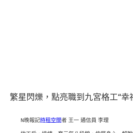
跳
至
主
要
內
容
繁星閃爍，點亮職到九宮格工“幸
N晚報記
時租空間
者 王一 通信員 李理