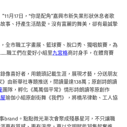
1月17日，“你是配角”嘉興市新失業形狀休息者歌
場故事、抒產生活酷愛。沒有富麗的舞美，卻有最誠摯
賽，全市職工字畫展、籃球賽、脫口秀、獨唱競賽，為
……職工們在愛好小組里
九宮格
商討身手，在體育賽
短錄像喜好者，用鏡頭記載生涯，展現才藝，分送朋友
家》由新華社專題推送，閱讀量達138萬；原創詩朗讀
座
團隊，孵化《萬萬個平常》情形詩朗讀等原創作
樹屋
瑜伽小組原創街舞《我們》，將橋吊律動、工人協
brand。點點微光漸次會聚成殘暴星河，不只讓職
生涯更有質感、更有溫度，更以文明賦能凝集起奮進