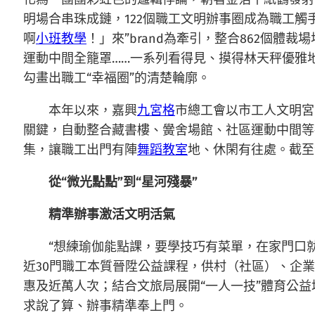
明場合串珠成鏈，122個職工文明辦事圈成為職工觸手
啊
小班教學
！」來”brand為牽引，整合862個
運動中間全籠罩……一系列看得見、摸得林天秤優雅
勾畫出職工“幸福圈”的清楚輪廓。
本年以來，嘉興
九宮格
市總工會以市工人文明宮
關鍵，自動整合藏書樓、黌舍場館、社區運動中間等
集，讓職工出門有陣
舞蹈教室
地、休閑有往處。截至
從“微光點點”到“星河殘暴”
精準辦事激活文明活氣
“想練瑜伽能點課，要學技巧有菜單，在家門口
近30門職工本質晉陞公益課程，供村（社區）、企
惠及近萬人次；結合文旅局展開“一人一技”體育公益
求說了算、辦事精準奉上門。