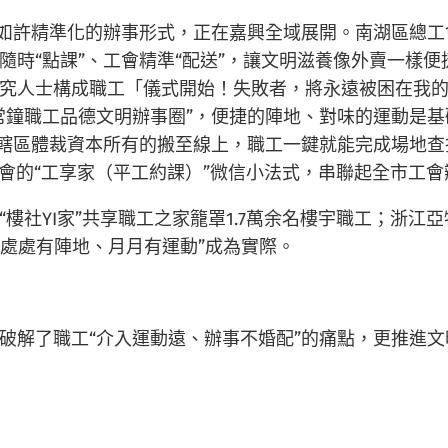
。如許精準化的辦事形式，正在嘉興全域展開。南湖區總工會
隨時“點課”、工會精準“配送”，讓文明滋養像外賣一樣
究人士構成職工「儀式開始！失敗者，將永遠被困在我
常鐘職工品德文明辦事圈”，便捷的陣地、對味的運動是基
將轄區體裁資本所有的搬至線上，職工一鍵就能完成場地查
會的“工享家（平工約課）”微信小法式，串聯起全市工會
樓社YI家”共享職工之家籠罩1.7萬余名樓宇職工；浙江
讓“處處有陣地、月月有運動”成為實際。
破解了職工“介入運動遠、辦事不婚配”的痛點，更推進文明