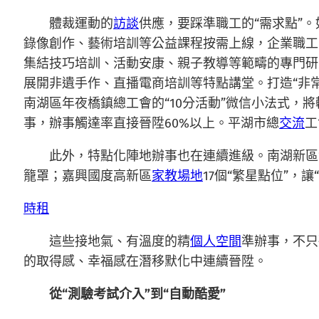
體裁運動的
訪談
供應，要踩準職工的“需求點”
錄像創作、藝術培訓等公益課程按需上線，企業職工
集結技巧培訓、活動安康、親子教導等範疇的專門研
展開非遺手作、直播電商培訓等特點講堂。打造“非
南湖區年夜橋鎮總工會的“10分活動”微信小法式，
事，辦事觸達率直接晉陞60%以上。平湖市總
交流
工
此外，特點化陣地辦事也在連續進級。南湖新區“
籠罩；嘉興國度高新區
家教場地
17個“繁星點位”，
時租
這些接地氣、有溫度的精
個人空間
準辦事，不只
的取得感、幸福感在潛移默化中連續晉陞。
從“測驗考試介入”到“自動酷愛”