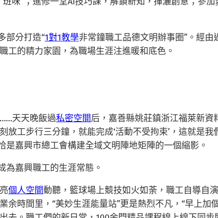
“班味”；進修一堂AI技巧課，解鎖新知，揮灑創意；參
多部分打造“
1對1教學
非常鐘職工品德文明辦事圈”。經由
職工的精力家園，為職場生涯注進暖和底色。
……天天晚飯過
私密空間
后，嘉善縣姚莊鎮浙江福萊新資
放工步行三分鐘，就能完成‘活動不受拘束’，這就是我們職
，恰是嘉興市總工會構建全域文明陣地矩陣的一個縮影。
慢成為嘉興職工的生涯常態。
亮
個人空間
動聽，籃球場上競技如火如荼，職工自導自
業余時間里，“美妙生涯能量站”更是熱烈不凡，“早上加
去。職工們的新日常，100余門精品課程線上線下同步開