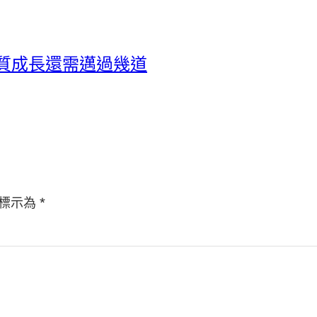
質成長還需邁過幾道
標示為
*