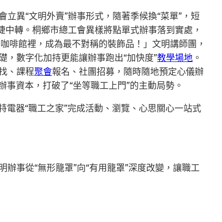
立異“文明外賣”辦事形式，隨著季候換“菜單”，短
便捷中轉。桐鄉市總工會異樣將點單式辦事落到實處，
的咖啡館裡，成為最不對稱的裝飾品！」文明講師團，
礎，數字化加持更能讓辦事跑出“加快度”
教學場地
。
找、課程
聚會
報名、社團招募，隨時隨地預定心儀辦
辦事資本，打破了“坐等職工上門”的主動局勢。
亞特電器“職工之家”完成活動、瀏覽、心思關心一站式
辦事從“無形籠罩”向“有用籠罩”深度改變，讓職工