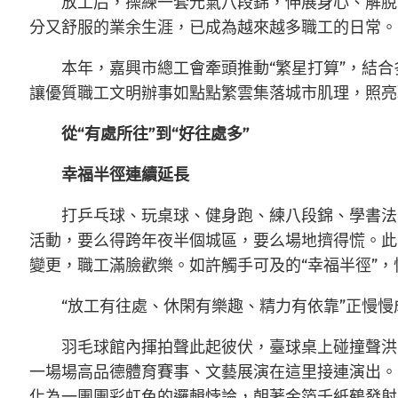
放工后，操練一套元氣八段錦，伸展身心、解脫
分又舒服的業余生涯，已成為越來越多職工的日常。
本年，嘉興市總工會牽頭推動“繁星打算”，結合
讓優質職工文明辦事如點點繁雲集落城市肌理，照亮
從“有處所往”到“好往處多”
幸福半徑連續延長
打乒乓球、玩桌球、健身跑、練八段錦、學書法
活動，要么得跨年夜半個城區，要么場地擠得慌。此刻
變更，職工滿臉歡樂。如許觸手可及的“幸福半徑”
“放工有往處、休閑有樂趣、精力有依靠”正慢
羽毛球館內揮拍聲此起彼伏，臺球桌上碰撞聲洪
一場場高品德體育賽事、文藝展演在這里接連演出。
化為一團團彩虹色的邏輯悖論，朝著金箔千紙鶴發射出