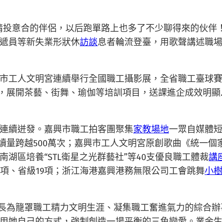
投意合的伴侶，以后跑單路上也多了不少聊得來的伙伴！”1
遞員等新失業形狀休
訪談
息者輪流登臺，用歌聲講述職
市工人文明宮連續舉行全國職工攝影展，全省職工臺球
”，展開茶藝、街舞、瑜伽等培訓項目，送課進企成效明顯
連續迸發。嘉興市職工拍客團聚集
家教場地
一眾自媒體
讀量跨越500萬次；嘉興市工人文明宮原創歌曲《統一個
南湖區培養“STL衛星之光群藝社”等40支優良職工體裁
講
項、省級19項；浙江海港嘉興港務無限公司工會跳舞
小
長為籠罩職工精力文明生涯、凝集職工奮進氣力的綜合辦事
用她自己的方式，強制創造一場平衡的三角戀愛。業余