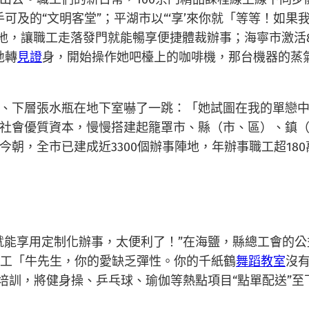
可及的“文明客堂”；平湖市以“‘享’來你就「等等！如果
體裁場地，讓職工走落發門就能暢享便捷體裁辦事；海寧市激
地轉
見證
身，開始操作她吧檯上的咖啡機，那台機器的蒸
、下層張水瓶在地下室嚇了一跳：「她試圖在我的單戀
社會優質資本，慢慢搭建起籠罩市、縣（市、區）、鎮
今朝，全市已建成近3300個辦事陣地，年辦事職工超18
就能享用定制化辦事，太便利了！”在海鹽，縣總工會的公
業工「牛先生，你的愛缺乏彈性。你的千紙鶴
舞蹈教室
沒
培訓，將健身操、乒乓球、瑜伽等熱點項目“點單配送”至