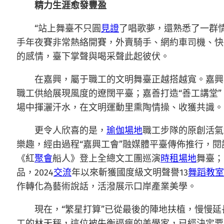
精力生涯愈發豐盈
“站上舞臺不只圓
見證
了唱歌夢，還熟悉了一群情
手年夜賽非常熱絡開賽，外賣騎手、網約車司機、快
的感情，臺下掌聲與喝采聲此起彼伏。
在嘉興，屬于職工的文明舞臺正越搭越寬。嘉興
職工供給展現風度的遼闊平臺；嘉善打造“善工講堂
場中揮灑汗水，在文明運動里熏陶情操、收獲共識。
更令人欣喜的是，
瑜伽場地
職工步隊的原創活氣
樂趣，經由過程“嘉興工會”融媒體平臺傳佈推行，閱
《紅
聚會
船人》登上全總文工團巡演
時租場地
舞臺；
品，2024
交流
年以來斬獲國度級文明聲譽13
舞蹈教室
作轉化為藝術說話，活潑展示口岸產業美學。
現在，“繁星打算”已從最後的陣地扶植，慢慢延
工的林天秤，這位被失衡逼瘋的美學家，已經決定要