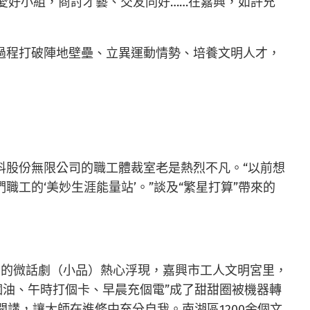
加愛好小組，商討才藝、交友同好……在嘉興，如許充
過程打破陣地壁壘、立異運動情勢、培養文明人才，
料股份無限公司的職工體裁室老是熱烈不凡。“以前想
工的‘美妙生涯能量站’。”談及“繁星打算”帶來的
演的微話劇（小品）熱心浮現，嘉興市工人文明宮里，
個油、午時打個卡、早晨充個電”成了甜甜圈被機器轉
講，讓大師在進修中充分自我。南湖區1200余個文