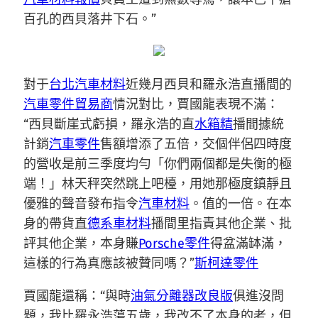
百孔的西貝落井下石。”
對于
台北汽車材料
近幾月西貝和羅永浩直播間的
汽車零件貿易商
情況對比，賈國龍表現不滿：
“西貝斷崖式虧損，羅永浩的直
水箱精
播間據統
計銷
汽車零件
售額增添了五倍，交個伴侶四時度
的營收是前三季度均勻「你們兩個都是失衡的極
端！」林天秤突然跳上吧檯，用她那極度鎮靜且
優雅的聲音發布指令
汽車材料
。值的一倍。在本
身的帶貨直
德系車材料
播間里指責其他企業、批
評其他企業，本身賺
Porsche零件
得盆滿缽滿，
這樣的行為真應該被贊同嗎？”
斯柯達零件
賈國龍還稱：“與時
油氣分離器改良版
俱進沒問
題，我比羅永浩蕩五歲，我改不了本身的老，但