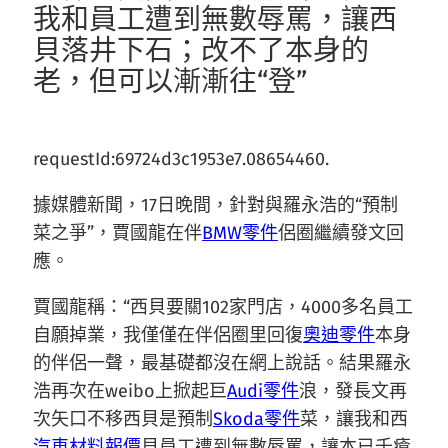
我和員工遭到無數辱罵，讓西
貝落井下石；改不了本身的
老，但可以漸漸往“登”
requestId:69724d3c1953e7.08654460.
據媒體新聞，17日晚間，針對與羅永浩的“預制
菜之爭”，賈國龍在伴
BMW零件
侶圈繼續發文回
應。
賈國龍稱：“西貝要關102家門店，4000多名員工
自願掉業，我僅僅在伴侶圈里回復
奧迪零件
本身
的伴侶一聲，最基礎都沒在網上說話。結果羅永
浩再次在weibo上掀起巨
Audi零件
浪，發長文再
次矢口不移西貝是預制
Skoda零件
菜，讓我和西
汽車材料報價
貝員工遭到無數辱罵，讓本已千瘡