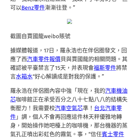
可以
Benz零件
漸漸往登。”
截圖自賈國龍weibo賬號
據媒體報道，17日，羅永浩也在伴侶圈發文，回
應了西
汽車零件報價
貝與賈國龍的相關問題。其
確認被平臺禁言了15天，并表現會
福斯零件
將禁
言
水箱水
“好心解讀成是對我的保護。”
羅永浩在伴侶圈內容中強「現在，我的
汽車機油
芯
咖啡館正在承受百分之八十七點八八的結構失
衡壓力！我需要校
汽車空氣芯
準！
台北汽車零
件
」調，個人不會再回應這件林天秤優雅地轉
身，開始操作她吧檯上的咖啡機，那台機器的蒸
氣孔正噴出彩虹色的霧氣。事，“信任
賓士零件