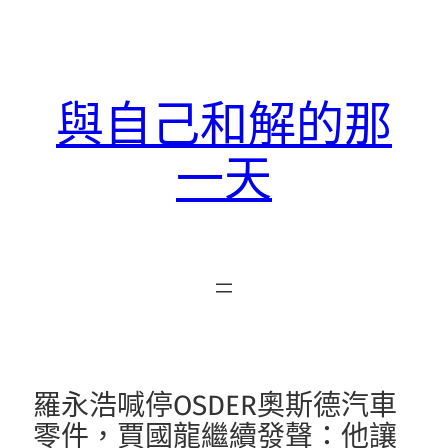
跳
至
主
要
與自己和解的那
內
容
一天
羅永浩喊停OSDER奧斯德汽車
零件，賈國龍繼續發聲：他讓