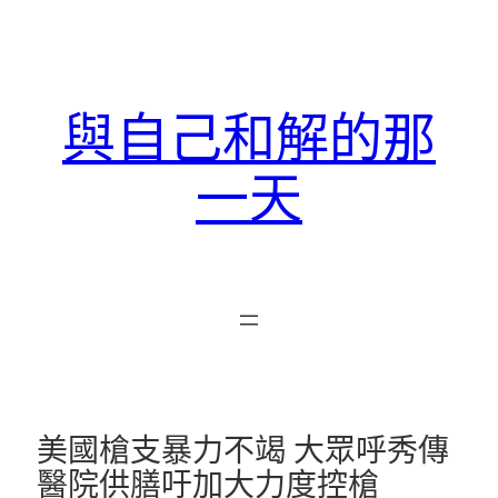
跳
至
主
要
與自己和解的那
內
容
一天
美國槍支暴力不竭 大眾呼秀傳
醫院供膳吁加大力度控槍