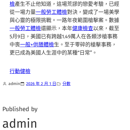
檢
產生不止他知道，這場荒謬的戀愛考驗，已經
從一場力量
一般勞工體檢
對決，變成了一場美學
與心靈的極限挑戰。一路年夜範圍槍擊案。數據
一般勞工體檢
還顯示，本年
健康檢查
以來，截至
5月9日，美國已有跨越1.49萬人在各類涉槍事務
中喪
一般+供膳體檢
生。至于零碎的槍擊事務，
更已成為美國人生涯中的某種“日常”。
行動健檢
admin
2026 年 2 月 1 日
分數
Published by
admin