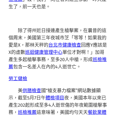
生了，前一天也是。
除了得州近日接連產生槍擊案，在曩昔的這
個周末，美國第三年夜城市芝「等等！如果我的
愛是X，那林天秤的
台北巿健康檢查
回應Y應該是
X的虛數
巡迴健康管理中心
單位才對啊！」加哥
產生多起槍擊事務，至多20人中槍，形成
巡檢推
薦
包含一名差人在內的4人逝世亡。
勞工健檢
美
供膳檢查
國“槍支暴力檔案”網站數據顯
示，截至5月7日午
體檢項目
夜，美國本年以來已
產生202起形成至多4人逝世傷的年夜範圍槍擊事
務，
巡檢推薦
這意味著，美國均勻天天
餐飲業體