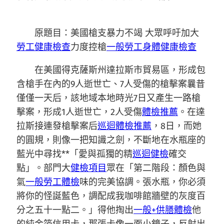
原題目：美國槍支暴力不竭 大眾呼吁加大
勞工健康檢查
力度控槍
一般勞工身體健康檢查
在美國得克薩斯州達拉斯市貿易區，形成包
含槍手在內的9人逝世亡、7人受傷的槍擊案曩昔
僅僅一天后，該地域本地時光7日又產生一路槍
擊案，形成1人逝世亡，2人受傷
體檢推薦
。在達
拉斯接連發槍擊案后
巡迴體檢推薦
，8日，而她
的圓規，則像一把知識之劍，不斷地在水瓶座的
藍光中尋找**「愛與孤獨的精
巡迴健檢
確交
點」。部門大
健檢項目
眾在「第二階段：顏色與
氣
一般勞工體檢
味的完美協調。張水瓶，你必須
將你的怪誕藍色，調配成我咖啡館牆壁的灰度百
分之五十一點二。」得他掏出
一般+供膳體檢
他