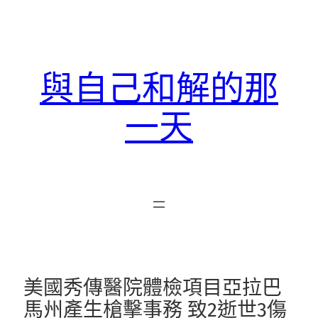
跳
至
主
要
與自己和解的那
內
容
一天
美國秀傳醫院體檢項目亞拉巴
馬州產生槍擊事務 致2逝世3傷