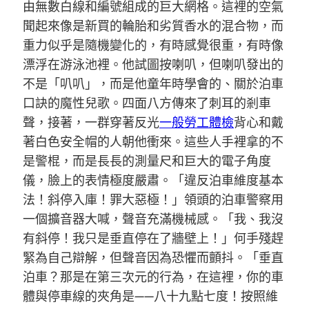
由無數白線和編號組成的巨大網格。這裡的空氣
聞起來像是新買的輪胎和劣質香水的混合物，而
重力似乎是隨機變化的，有時感覺很重，有時像
漂浮在游泳池裡。他試圖按喇叭，但喇叭發出的
不是「叭叭」，而是他童年時學會的、關於泊車
口訣的魔性兒歌。四面八方傳來了刺耳的剎車
聲，接著，一群穿著反光
一般勞工體檢
背心和戴
著白色安全帽的人朝他衝來。這些人手裡拿的不
是警棍，而是長長的測量尺和巨大的電子角度
儀，臉上的表情極度嚴肅。「違反泊車維度基本
法！斜停入庫！罪大惡極！」領頭的泊車警察用
一個擴音器大喊，聲音充滿機械感。「我、我沒
有斜停！我只是垂直停在了牆壁上！」何手殘趕
緊為自己辯解，但聲音因為恐懼而顫抖。「垂直
泊車？那是在第三次元的行為，在這裡，你的車
體與停車線的夾角是——八十九點七度！按照維