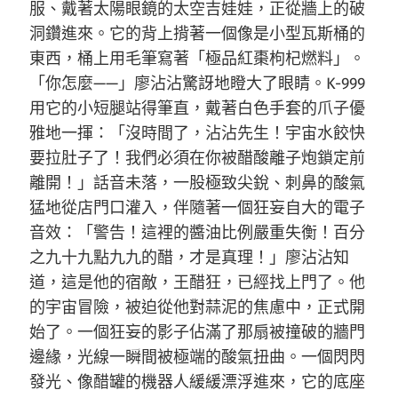
服、戴著太陽眼鏡的太空吉娃娃，正從牆上的破
洞鑽進來。它的背上揹著一個像是小型瓦斯桶的
東西，桶上用毛筆寫著「極品紅棗枸杞燃料」。
「你怎麼——」廖沾沾驚訝地瞪大了眼睛。K-999
用它的小短腿站得筆直，戴著白色手套的爪子優
雅地一揮：「沒時間了，沾沾先生！宇宙水餃快
要拉肚子了！我們必須在你被醋酸離子炮鎖定前
離開！」話音未落，一股極致尖銳、刺鼻的酸氣
猛地從店門口灌入，伴隨著一個狂妄自大的電子
音效：「警告！這裡的醬油比例嚴重失衡！百分
之九十九點九九的醋，才是真理！」廖沾沾知
道，這是他的宿敵，王醋狂，已經找上門了。他
的宇宙冒險，被迫從他對蒜泥的焦慮中，正式開
始了。一個狂妄的影子佔滿了那扇被撞破的牆門
邊緣，光線一瞬間被極端的酸氣扭曲。一個閃閃
發光、像醋罐的機器人緩緩漂浮進來，它的底座