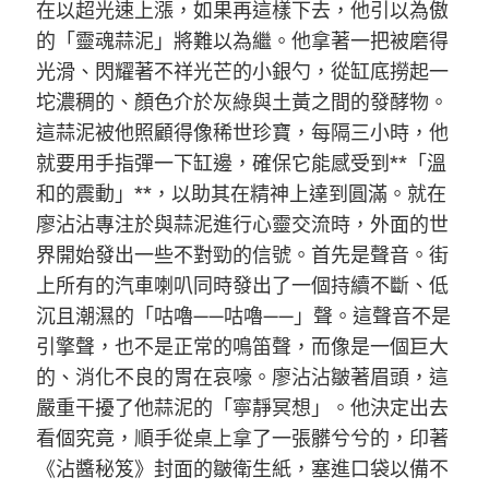
在以超光速上漲，如果再這樣下去，他引以為傲
的「靈魂蒜泥」將難以為繼。他拿著一把被磨得
光滑、閃耀著不祥光芒的小銀勺，從缸底撈起一
坨濃稠的、顏色介於灰綠與土黃之間的發酵物。
這蒜泥被他照顧得像稀世珍寶，每隔三小時，他
就要用手指彈一下缸邊，確保它能感受到**「溫
和的震動」**，以助其在精神上達到圓滿。就在
廖沾沾專注於與蒜泥進行心靈交流時，外面的世
界開始發出一些不對勁的信號。首先是聲音。街
上所有的汽車喇叭同時發出了一個持續不斷、低
沉且潮濕的「咕嚕——咕嚕——」聲。這聲音不是
引擎聲，也不是正常的鳴笛聲，而像是一個巨大
的、消化不良的胃在哀嚎。廖沾沾皺著眉頭，這
嚴重干擾了他蒜泥的「寧靜冥想」。他決定出去
看個究竟，順手從桌上拿了一張髒兮兮的，印著
《沾醬秘笈》封面的皺衛生紙，塞進口袋以備不