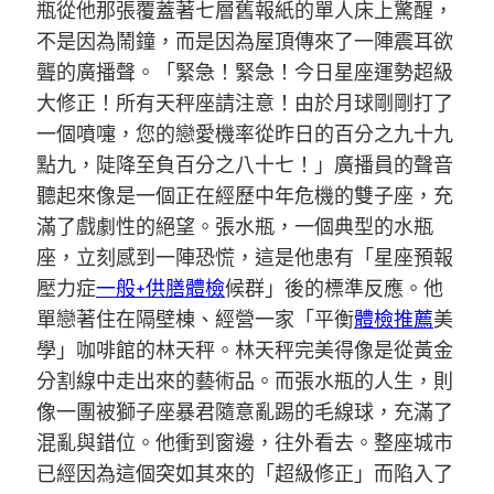
瓶從他那張覆蓋著七層舊報紙的單人床上驚醒，
不是因為鬧鐘，而是因為屋頂傳來了一陣震耳欲
聾的廣播聲。「緊急！緊急！今日星座運勢超級
大修正！所有天秤座請注意！由於月球剛剛打了
一個噴嚏，您的戀愛機率從昨日的百分之九十九
點九，陡降至負百分之八十七！」廣播員的聲音
聽起來像是一個正在經歷中年危機的雙子座，充
滿了戲劇性的絕望。張水瓶，一個典型的水瓶
座，立刻感到一陣恐慌，這是他患有「星座預報
壓力症
一般+供膳體檢
候群」後的標準反應。他
單戀著住在隔壁棟、經營一家「平衡
體檢推薦
美
學」咖啡館的林天秤。林天秤完美得像是從黃金
分割線中走出來的藝術品。而張水瓶的人生，則
像一團被獅子座暴君隨意亂踢的毛線球，充滿了
混亂與錯位。他衝到窗邊，往外看去。整座城市
已經因為這個突如其來的「超級修正」而陷入了