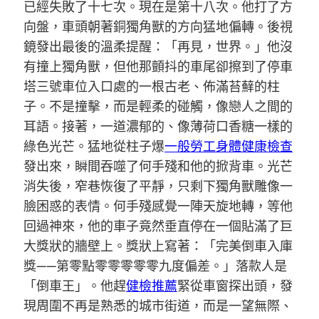
已經失敗了十七次。現在是第十八次。他打了方
向盤，車頭朝著銅獨角獸的方向猛地偏轉。後視
鏡發出最後的溫柔提醒：「再見，世界。」他沒
有撞上獨角獸，但他那顫抖的車尾卻擦到了停車
塔三號車位入口處的一根古老、佈滿苔蘚的柱
子。不是撞擊，而是輕柔的碰觸，像戀人之間的
耳語。接著，一道濃郁的、像薄荷口香糖一樣的
綠色光芒。猛地從柱子爆
一般勞工身體健康檢查
發出來，瞬間吞噬了何手殘和他的掀背車。光芒
消失後，窄巷恢復了平靜，只剩下獨角獸雕像一
臉困惑的表情。何手殘感覺一陣天旋地轉，等他
回過神來，他的車子竟然垂直停在一個貼滿了巨
大獎狀的牆壁上。獎狀上寫著：「完美倒車入庫
獎——第零點零零零零零九度偏差。」落款人是
「倒車王」。他趕
健檢推薦
緊從車窗探出頭，發
現周圍不再是熟悉的城市街道，而是一望無際、