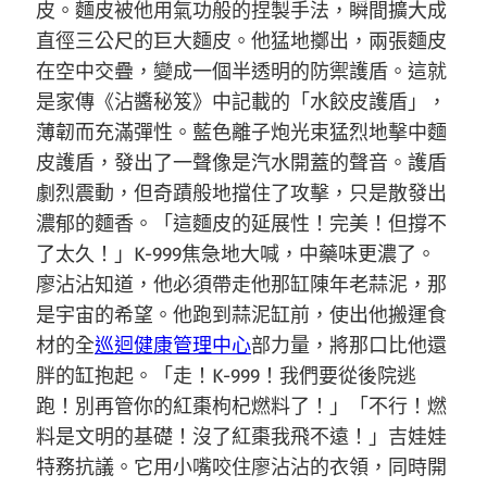
皮。麵皮被他用氣功般的捏製手法，瞬間擴大成
直徑三公尺的巨大麵皮。他猛地擲出，兩張麵皮
在空中交疊，變成一個半透明的防禦護盾。這就
是家傳《沾醬秘笈》中記載的「水餃皮護盾」，
薄韌而充滿彈性。藍色離子炮光束猛烈地擊中麵
皮護盾，發出了一聲像是汽水開蓋的聲音。護盾
劇烈震動，但奇蹟般地擋住了攻擊，只是散發出
濃郁的麵香。「這麵皮的延展性！完美！但撐不
了太久！」K-999焦急地大喊，中藥味更濃了。
廖沾沾知道，他必須帶走他那缸陳年老蒜泥，那
是宇宙的希望。他跑到蒜泥缸前，使出他搬運食
材的全
巡迴健康管理中心
部力量，將那口比他還
胖的缸抱起。「走！K-999！我們要從後院逃
跑！別再管你的紅棗枸杞燃料了！」「不行！燃
料是文明的基礎！沒了紅棗我飛不遠！」吉娃娃
特務抗議。它用小嘴咬住廖沾沾的衣領，同時開