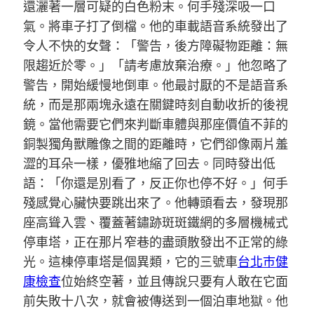
還灑著一層可疑的白色粉末。何手殘深吸一口
氣。將車子打了倒檔。他的車載語音系統發出了
令人不快的女聲：「警告，後方障礙物距離：無
限趨近於零。」「請考慮放棄治療。」他忽略了
警告，開始緩慢地倒車。他最討厭的不是語音系
統，而是那兩塊永遠在關鍵時刻自動收折的後視
鏡。當他需要它們來判斷車體與那座價值不菲的
銅製獨角獸雕像之間的距離時，它們卻像兩片羞
澀的耳朵一樣，優雅地縮了回去。同時發出低
語：「你還是別看了，反正你也停不好。」何手
殘感覺心臟快要跳出來了。他轉頭看去，發現那
座高聳入雲、覆蓋著鏽跡斑斑鐵網的多層機械式
停車塔，正在那片窄巷的盡頭散發出不正常的綠
光。這棟停車塔是個異類，它的三號車
台北巿健
康檢查
位始終空著，並且傳說只要有人敢在它面
前失敗十八次，就會被傳送到一個泊車地獄。他