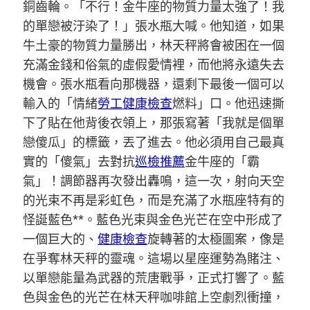
銅齒輪。「不行！金牛座的物質力量太強了！我
的單戀被汙染了！」張水瓶大喊。他知道，如果
牛土豪的物質力量勝出，林天秤將會被困在一個
充滿金錢和俗氣的虛假愛情裡，而他將永遠失去
機會。張水瓶看向那機器，還剩下最後一個可以
輸入的「情緒
勞工健康檢查
燃料」口。他迅速撕
下了貼在他背後衣領上，那張寫著「我就是個單
戀傻瓜」的標籤，丟了進去。他必須用自己最真
實的「傻氣」去對抗
巡檢推薦
金牛座的「霸
氣」！調節器再次發出轟鳴，這一次，射向天空
的光束不再是彩虹色，而是充滿了水瓶座特有的
怪誕藍色**。藍色光束與金色光芒在空中形成了
一個巨大的、
健康檢查
旋轉著的太極圖案，像是
在爭奪林天秤的靈魂。這場以星座運勢為賭注、
以單戀能量為武器的荒唐戰爭，正式打響了。藍
色與金色的光芒在林天秤咖啡館上空劇烈衝撞，