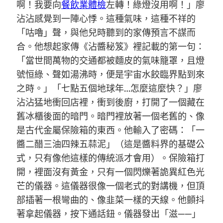
啊！我要向
餐飲業體檢
左轉！綠燈沒用啊！」廖
沾沾感覺到一陣心悸。這種氣味，這種不祥的
「咕嚕」聲，與他兒時聽到的家傳預言不謀而
合。他想起家傳《沾醬秘笈》裡記載的第一句：
「當世間萬物的交通都被麵皮的氣味籠罩，且燈
號恒綠、聲如湯沸時，便是宇宙水餃臨界點到來
之時。」「七點五個地球年…怎麼這麼快？」廖
沾沾猛地衝回店裡，衝到後廚，打開了一個藏在
舊冰櫃後面的暗門。暗門裡放著一個老舊的、像
是古代金屬保險箱的東西。他輸入了密碼：「一
醬二醋三油四辣五蒜泥」（這是醬料界的基礎公
式，只有像他這樣的傳統派才會用）。保險箱打
開，裡面沒有黃金，只有一個閃爍著詭異紅色光
芒的儀器。這儀器很像一個老式的對講機，但頂
部插著一根彎曲的、像韭菜一樣的天線。他顫抖
著拿起儀器，按下通話鈕。儀器發出「滋——」