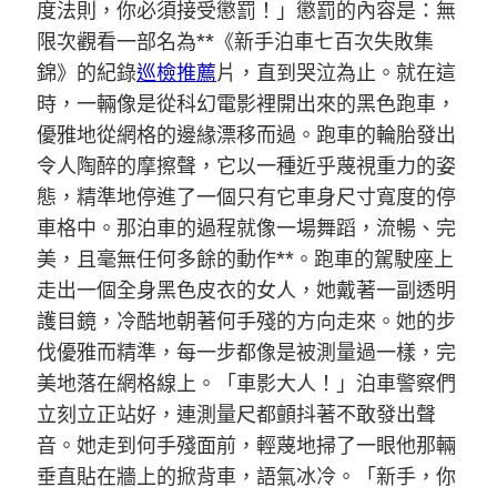
度法則，你必須接受懲罰！」懲罰的內容是：無
限次觀看一部名為**《新手泊車七百次失敗集
錦》的紀錄
巡檢推薦
片，直到哭泣為止。就在這
時，一輛像是從科幻電影裡開出來的黑色跑車，
優雅地從網格的邊緣漂移而過。跑車的輪胎發出
令人陶醉的摩擦聲，它以一種近乎蔑視重力的姿
態，精準地停進了一個只有它車身尺寸寬度的停
車格中。那泊車的過程就像一場舞蹈，流暢、完
美，且毫無任何多餘的動作**。跑車的駕駛座上
走出一個全身黑色皮衣的女人，她戴著一副透明
護目鏡，冷酷地朝著何手殘的方向走來。她的步
伐優雅而精準，每一步都像是被測量過一樣，完
美地落在網格線上。「車影大人！」泊車警察們
立刻立正站好，連測量尺都顫抖著不敢發出聲
音。她走到何手殘面前，輕蔑地掃了一眼他那輛
垂直貼在牆上的掀背車，語氣冰冷。「新手，你