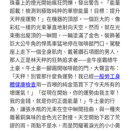
珠臺上的燈光開始瘋狂閃爍，發出警告。「能量
超載！檢測到極致純粹的單戀能量！目標：提升
天秤座運勢！」在機器的頂部，一個巨大的、像
彩虹一樣的光束筆直地射向天空。然而，就在光
束衝出屋頂的一瞬間，一輛塗滿了金色、裝飾著
巨大公牛角的悍馬車猛地停在咖啡館門口。駕駛
座上走下一個全身肌肉、戴著鑽石項圈的男人，
那人正是林天秤的狂熱追求者——金牛座霸總牛
土豪。牛土豪一腳踢開咖啡館的門，大聲宣布：
「天秤！別管那什麼負運勢！我已經
一般勞工身
體健康檢查
用一百噸的純金箔買下了今天所有的
壞運氣！」「從現在開始，你的運勢由我主宰！
我的金錢，就是你的正面能量！」牛土豪的行
為，讓張水瓶的光束在空中瞬間扭曲，與一種夾
雜著銅臭味的金色光芒對撞。天空開始下起了荒
謬的雨。雨點不是水，而是閃耀著淚光的小小黃