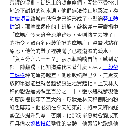
荒謬的混亂。街道上的雙魚座們，開始不受控制
地流下鹹鹹的海水淚，他們無法停止地哭泣，導
健檢項目
致城市低窪處已經形成了小型潟
勞工體
健
湖。那些摩羯座的上班族，嚴格遵守著廣播中
「摩羯座今天適合原地踏步，否則將失去襪子」
的指令。數百名西裝筆挺的摩羯座正整齊地站在
原地，他們的鞋子裡裝滿了已經潮濕的淚水。
「負百分之八十七？」張水瓶喃喃自語，感到胃
部一陣翻騰，他知道這代表著什麼。林天
一般勞
工健檢
秤的運勢越差，他那股積壓已久、無處安
放的單戀能量就會越發瘋狂地實體化。上次林天
秤的戀愛運勢跌至百分之二十，張水瓶就發現他
的廚房裡長滿了巨大的、形狀是林天秤側臉的粉
紅色蘑菇。他必須在今天結束前，將林天秤的運
勢至少提升到零。否則，他那份單戀就會變成某
種具備攻
巡檢推薦
擊性的實體。他緊張地跑進他