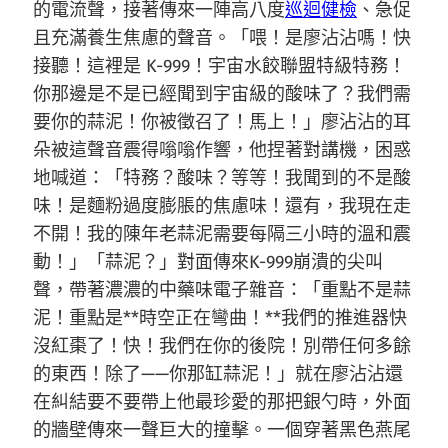
的電流聲，接著傳來一陣高八度
巡迴健檢
、急促
且充滿養生焦慮的聲音。「喂！是廖沾沾嗎！快
接聽！這裡是 K-999！宇宙水餃聯盟特級特務！
你那邊是不是已經聞到宇宙級的酸味了？我們需
要你的蒜泥！你被徵召了！馬上！」廖沾沾的耳
朵被這聲音震得嗡嗡作響，他捏著對講機，困惑
地喊道：「特務？酸味？等等！我聞到的不是酸
味！是麵粉過度膨脹的焦慮味！還有，我現在走
不開！我的陳年老蒜泥需要每隔三小時的溫和震
動！」「蒜泥？」對面傳來K-999崩潰的尖叫
聲，帶著濃濃的中藥味電子雜音：「重點不是蒜
泥！重點是**時空正在彎曲！**我們的推進器快
沒紅棗了！快！我們在你的後院！別帶任何多餘
的東西！除了——你那缸蒜泥！」就在廖沾沾還
在糾結要不要帶上他最珍愛的那把銀勺時，外面
的牆壁傳來一聲巨大的撞擊。一個穿著黑色燕尾