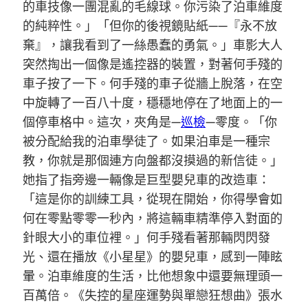
的車技像一團混亂的毛線球。你污染了泊車維度
的純粹性。」「但你的後視鏡貼紙——『永不放
棄』，讓我看到了一絲愚蠢的勇氣。」車影大人
突然掏出一個像是遙控器的裝置，對著何手殘的
車子按了一下。何手殘的車子從牆上脫落，在空
中旋轉了一百八十度，穩穩地停在了地面上的一
個停車格中。這次，夾角是—
巡檢
—零度。「你
被分配給我的泊車學徒了。如果泊車是一種宗
教，你就是那個連方向盤都沒摸過的新信徒。」
她指了指旁邊一輛像是巨型嬰兒車的改造車：
「這是你的訓練工具，從現在開始，你得學會如
何在零點零零一秒內，將這輛車精準停入對面的
針眼大小的車位裡。」何手殘看著那輛閃閃發
光、還在播放《小星星》的嬰兒車，感到一陣眩
暈。泊車維度的生活，比他想象中還要無理頭一
百萬倍。《失控的星座運勢與單戀狂想曲》張水