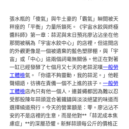
張水瓶的「傻氣」與牛土豪的「霸氣」瞬間被天
秤座的「平衡」力量所鎖死。《宇宙水餃與終極
醬料師》第一章：蒜泥與末日預兆廖沾沾坐在他
那間被稱為「宇宙水餃中心」的店裡，但這間店
的外觀更像是一個被遺棄的藍色塑膠棚，與「宇
宙」或「中心」這兩個詞毫無關係。他正在對著
一缸已經發酵了七個月又七天的老蒜泥嘆
一般勞
工體檢
氣。「你還不夠靈動，我的蒜泥。」他輕
聲細語，彷彿在責備一個不上進的孩子。
一般勞
工體檢
店內只有他一個人，連蒼蠅都因為難以忍
受那股陳年蒜頭混合著鐵鏽與淡淡絕望的味道而
選擇繞道飛行。今天的營業額是：零。廖沾沾不
安的不是店裡的生意，而是他對**「蒜泥成本焦
慮症」**的深層恐懼。新鮮蒜頭每公斤的價格正