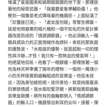
堆滿了星座圖表和過期甜甜圈的地下室，那裡放
著他的秘密武器。「我需要星象學輔助儀！」他
衝到一個像是老式彈珠臺的機器前，上面貼滿了
「巨蟹座已哭」、「處女座勿碰」等警告標籤。
這是他用廢棄的唱片機和一個不知名的外星計算
器改造而成的「情感調節器」。他必須輸入一種
極具感染力的正面情緒作為燃料，來抵抗那負面
的運勢波。「水瓶座的優勢，就是超脫一切的理
性與冷靜…才怪！我只有一腔熱血的傻氣啊！」
他絕望地低吼。他看了一眼腳邊。那裡放著一個
他為林天秤準備了兩年的禮物：一個用一萬塊小
小的天秤座黃銅齒輪組成的音樂盒。他從未送
出，因為害怕被拒絕。這份害怕，就是純度最高
的單戀情感。張水瓶咬緊牙關，將那個黃銅齒輪
音樂盒砸爛，將所有的齒輪都倒入「情感調節
器」的輸入口。機器發出刺耳的尖叫，接著，彈