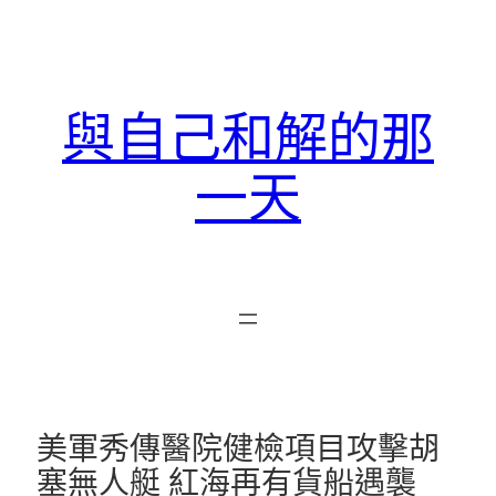
跳
至
主
要
與自己和解的那
內
容
一天
美軍秀傳醫院健檢項目攻擊胡
塞無人艇 紅海再有貨船遇襲