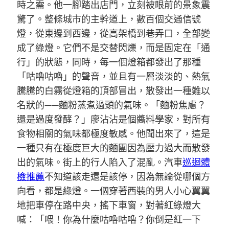
時之需。他一腳踏出店門，立刻被眼前的景象震
驚了。整條城市的主幹道上，數百個交通信號
燈，從東邊到西邊，從高架橋到巷弄口，全部變
成了綠燈。它們不是交替閃爍，而是固定在「通
行」的狀態，同時，每一個燈箱都發出了那種
「咕嚕咕嚕」的聲音，並且有一層淡淡的、熱氣
騰騰的白霧從燈箱的頂部冒出，散發出一種難以
名狀的——麵粉蒸煮過頭的氣味。「麵粉焦慮？
還是過度發酵？」廖沾沾是個醬料學家，對所有
食物相關的氣味都極度敏感。他聞出來了，這是
一種只有在極度巨大的麵團因為壓力過大而散發
出的氣味。街上的行人陷入了混亂。汽車
巡迴體
檢推薦
不知道該走還是該停，因為無論從哪個方
向看，都是綠燈。一個穿著西裝的男人小心翼翼
地把車停在路中央，搖下車窗，對著紅綠燈大
喊：「喂！你為什麼咕嚕咕嚕？你倒是紅一下