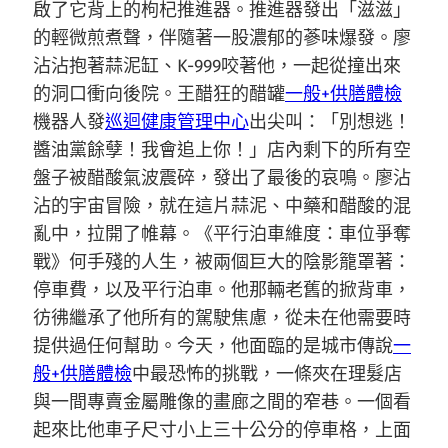
啟了它背上的枸杞推進器。推進器發出「滋滋」
的輕微煎煮聲，伴隨著一股濃郁的蔘味爆發。廖
沾沾抱著蒜泥缸、K-999咬著他，一起從撞出來
的洞口衝向後院。王醋狂的醋罐
一般+供膳體檢
機器人發
巡迴健康管理中心
出尖叫：「別想逃！
醬油黨餘孽！我會追上你！」店內剩下的所有空
盤子被醋酸氣波震碎，發出了最後的哀鳴。廖沾
沾的宇宙冒險，就在這片蒜泥、中藥和醋酸的混
亂中，拉開了帷幕。《平行泊車維度：車位爭奪
戰》何手殘的人生，被兩個巨大的陰影籠罩著：
停車費，以及平行泊車。他那輛老舊的掀背車，
彷彿繼承了他所有的駕駛焦慮，從未在他需要時
提供過任何幫助。今天，他面臨的是城市傳說
一
般+供膳體檢
中最恐怖的挑戰，一條夾在理髮店
與一間專賣金屬雕像的畫廊之間的窄巷。一個看
起來比他車子尺寸小上三十公分的停車格，上面