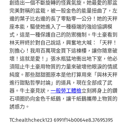
創造出一個不斷旋轉的怪異氣旋。她最愛的那盆
完美對稱的盆栽，被一股金色的能量扭曲了，左
邊的葉子比右邊的長了零點零一公分！她的天秤
座本能，驅使她進入了一種極端的強迫協調模
式，這是一種保護自己的防禦機制。牛土豪看到
林天秤終於對自己說話，興奮地大喊：「天秤！
別擔心！我用百萬現金買下這棟樓，讓你隨意破
壞！這就是愛！」張水瓶猛地衝出地下室，他必
須阻止牛土豪用物質的力量來破壞他眼淚的情感
純度。那些甜甜圈原本是他打算用來「與林天秤
進行甜點哲學討論」的道具，現在全部成了武
器。牛土豪見狀，
一般勞工體檢
立刻將身上的鑽
石項圈扔向金色千紙鶴，讓千紙鶴攜帶上物質的
誘惑力。
TC:healthcheck123 6991f14b0064e8.37695395