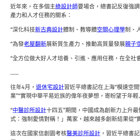
近年來，在多個主
綠設計師
要場合，總書記反復強調
產力和人才任務的關系：
“深化科技
新古典設計
體制、教導體
空間心理學
制、
“為發
老屋翻新
展新質生產力、推動高質量發展
親子
“全方位做大好人才培養、引進、應用任務，在全社
……
往年4月，
退休宅設計
習近平總書記在上海“模速空
業”“實現中華平易近族的偉年夜夢想，寄盼望于年輕
“
中醫診所設計
十四五”期間，中國成為創新力上升
式：強制愛情對稱！」萬家，越來越多創新結果從“實
這次在國家信創園考核
醫美診所設計
，習近平總書記