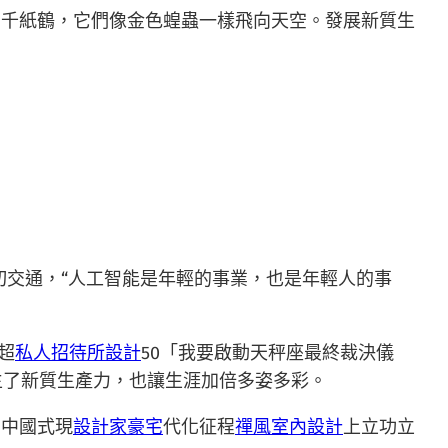
的千紙鶴，它們像金色蝗蟲一樣飛向天空。發展新質生
切交通，“人工智能是年輕的事業，也是年輕人的事
超
私人招待所設計
50「我要啟動天秤座最終裁決儀
催生了新質生產力，也讓生涯加倍多姿多彩。
在中國式現
設計家豪宅
代化征程
禪風室內設計
上立功立