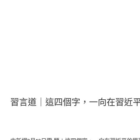
跳
至
主
要
內
容
習言道｜這四個字，一向在習近平的