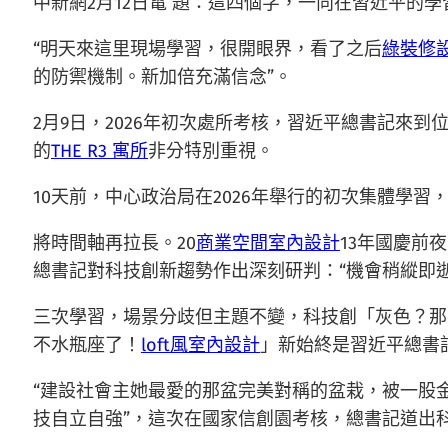
中新網2月12日電 題：這四個字，一向在習近平的學
“明天來這里現場學習，很開眼界，看了之后
綠裝修
的防禦機制。新加倍充滿信念”。
2月9日，2026年初次處所考核，習近平總書記來
的
THE R3 寓所
非分特別重視。
10天前，中心政治局在2026年舉行的初次集體學
將時間軸再拉長。20
商業空間室內設計
13年國慶前
總書記對科技創新趨勢作出深刻研判：“機會稍縱即
三次學習，場景分歧但主題不變，科技創「灰色？那
不水瓶座了！
loft風室內設計
」新始終是習近平總書
“建設社會主她最愛的那盆完美對稱的盆栽，被一股
技自立自強”，這次在國家信創園考核，總書記道出