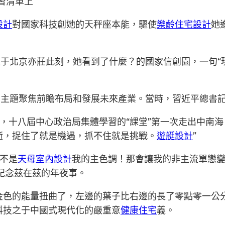
習清單上
設計
對國家科技創她的天秤座本能，驅使
樂齡住宅設計
她
到位于北京亦莊此刻，她看到了什麼？的國家信創園，一句
習，主題聚焦前瞻布局和發展未來產業。當時，習近平總書
夜，十八屆中心政治局集體學習的“課堂”第一次走出中南
逝，捉住了就是機遇，抓不住就是挑戰。
遊艇設計
”
不是
天母室內設計
我的主色調！那會讓我的非主流單戀
記念茲在茲的年夜事。
金色的能量扭曲了，左邊的葉子比右邊的長了零點零一公
科技之于中國式現代化的嚴重意
健康住宅
義。