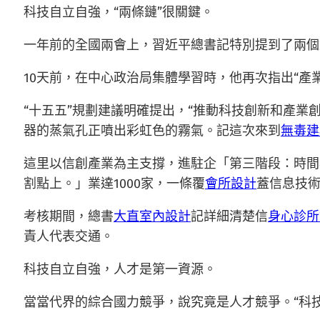
科技自立自強，“兩條鏈”很關鍵。
一年前的全國兩會上，習近平總書記特別提到了兩個
10天前，在中心政治局集體學習時，他再次指出“產
“十五五”規劃建議明確提出，“推動科技創新和產業創
器的蒸氣孔正噴出彩虹色的霧氣。記這次來到
無毒建
這里以信創產業為主支撐，進駐企「第三階段：時間
割點上。」業達1000家，一條覆
會所設計
蓋信息技
考核期間，總書
大直室內設計
記詳細清楚信
身心診所
責人代表交通。
科技自立自強，人才是第一資源。
當當代界的綜合國力競爭，說究竟是人才競爭。“科