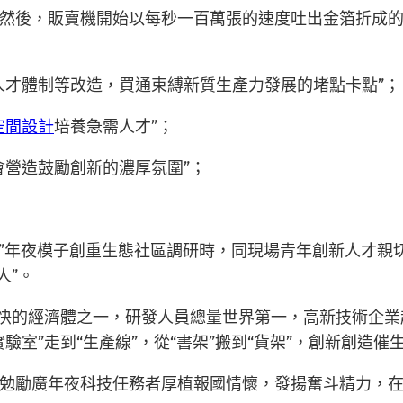
然後，販賣機開始以每秒一百萬張的速度吐出金箔折成
人才體制等改造，買通束縛新質生產力發展的堵點卡點”；
空間設計
培養急需人才”；
會營造鼓勵創新的濃厚氛圍”；
間”年夜模子創重生態社區調研時，同現場青年創新人才親
人”。
最快的經濟體之一，研發人員總量世界第一，高新技術企業
驗室”走到“生產線”，從“書架”搬到“貨架”，創新創造
勉勵廣年夜科技任務者厚植報國情懷，發揚奮斗精力，