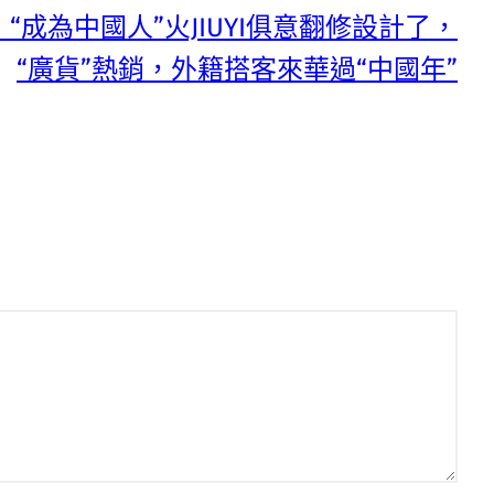
】“成為中國人”火JIUYI俱意翻修設計了，
“廣貨”熱銷，外籍搭客來華過“中國年”