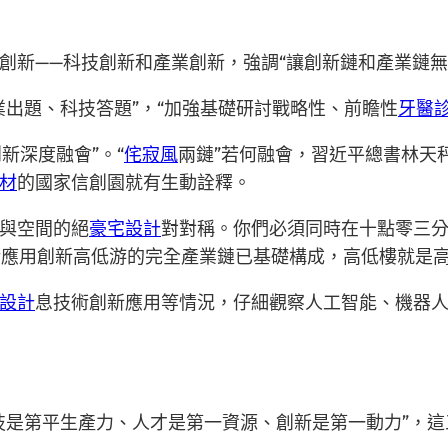
創新——科技創新和產業創新，強調“讓創新鏈和產業鏈無
業出題、科技答題”，“加強基礎研討戰略性、前瞻性
牙醫
新深度融會”。“
侘寂風
兩鏈”若何融會，習近平總書林天
材
的國家信創園就有生動詮釋。
與空間的絕
豪宅設計
對對稱。你們必須同時在十點零三
術應用創新高低游的完全產業鏈已基礎構成，高低樓就是
設計
息技術創新應用等情況，仔細觀察人工智能、機器
技是第平生產力、人才是第一資源、創新是第一動力”，這