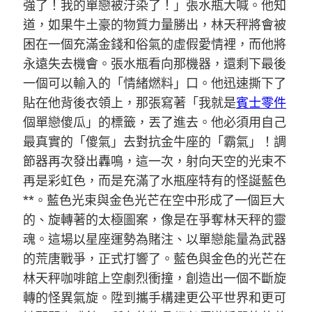
強了！我的單戀被汙染了！」張水瓶大喊。他知
道，如果牛土豪的物質力量勝出，林天秤將會被
困在一個充滿金錢和俗氣的虛假愛情裡，而他將
永遠失去機會。張水瓶看向那機器，還剩下最後
一個可以輸入的「情緒燃料」口。他迅速撕下了
貼在他背後衣領上，那張寫著「我就是
賓士零件
個單戀傻瓜」的標籤，丟了進去。他必須用自己
最真實的「傻氣」去對抗金牛座的「霸氣」！調
節器再次發出轟鳴，這一次，射向天空的光束不
再是彩虹色，而是充滿了水瓶座特有的怪誕藍色
**。藍色光束與金色光芒在空中形成了一個巨大
的、旋轉著的太極圖案，像是在爭奪林天秤的靈
魂。這場以星座運勢為賭注、以單戀能量為武器
的荒唐戰爭，正式打響了。藍色與金色的光芒在
林天秤咖啡館上空劇烈衝撞，創造出一個不斷旋
轉的怪異氣旋。陞到攜手構建更公平世界和更可