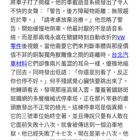
將車子打了倒檔。他的車載語音系統發出了令人
不快的女聲：「警告，後方障礙物距離：無限趨
近於零。」「請考慮放棄治療。」他忽略了警
告，開始緩慢地倒車。他最討厭的不是語音系
統，而是那兩塊永遠在關鍵時刻自動收折的
VW
零件
後視鏡。當他需要它們來判斷車體與那座價
值不菲的銅製獨角獸雕像之間的距離時，
台北汽
車材料
它們卻像兩片羞澀的耳朵一樣，優雅地縮
了回去。同時發出低語：「你還是別看了，反正
你也停不好。」何手殘感覺心臟快要跳出來了。
他轉頭看去，發現那座高聳入雲、覆蓋著鏽跡斑
斑鐵網的多層機械式停車塔，正在那片窄巷的盡
頭散發出不正常的綠光。這棟停車塔是個異類，
它的三號車位始終空著，並且傳說只要有人敢在
它面前失敗十八次，就會被傳送到一個泊車地
獄。他已經失敗了十七次。現在是第十八次。他