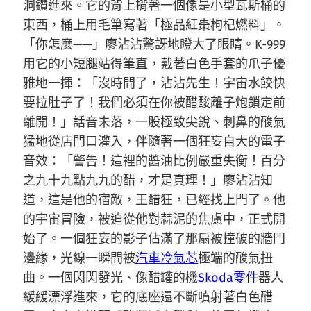
洞鑽進來。它的背上揹著一個像是小型瓦斯桶的
東西，桶上用毛筆寫著「極品紅棗枸杞燃料」。
「你怎麼——」廖沾沾驚訝地瞪大了眼睛。K-999
用它的小短腿站得筆直，戴著白色手套的爪子優
雅地一揮：「沒時間了，沾沾先生！宇宙水餃快
要拉肚子了！我們必須在你被醋酸離子炮鎖定前
離開！」話音未落，一股極致尖銳、刺鼻的酸氣
猛地從店門口灌入，伴隨著一個狂妄自大的電子
音效：「警告！這裡的醬油比例嚴重失衡！百分
之九十九點九九的醋，才是真理！」廖沾沾知
道，這是他的宿敵，王醋狂，已經找上門了。他
的宇宙冒險，被迫從他對蒜泥的焦慮中，正式開
始了。一個狂妄的影子佔滿了那扇被撞破的牆門
邊緣，光線一瞬間被
汽車冷氣芯
極端的酸氣扭
曲。一個閃閃發光、像醋罐的機
Skoda零件
器人
緩緩漂浮進來，它的底座還不斷噴射著白色醋