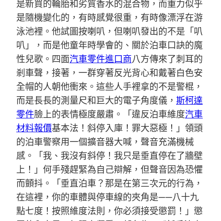
是新買的輪胎和劣質香水的混合物，而重力似乎
是隨機變化的，有時感覺很重，有時像漂浮在游
泳池裡。他試圖按喇叭，但喇叭發出的不是「叭
叭」，而是他童年時學會的、關於泊車口訣的魔
性兒歌。四面
汽車零件進口商
八方傳來了刺耳的
剎車聲，接著，一群穿著反光背心和戴著白色安
全帽的人朝他衝來。這些人手裡拿的不是警棍，
而是長長的測量尺和巨大的電子角度儀，
斯柯達
零件
臉上的表情極度嚴肅。「違反泊車維度
汽車
材料報價
基本法！斜停入庫！罪大惡極！」領頭
的泊車警察用一個擴音器大喊，聲音充滿機械
感。「我、我沒有斜停！我只是垂直停在了牆壁
上！」何手殘趕緊為自己辯解，但聲音因為恐懼
而顫抖。「垂直泊車？那是在第三次元的行為，
在這裡，你的車體與停車線的夾角是——八十九
點七度！按照維度法則，你必須接受懲罰！」懲