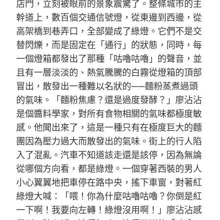
店門，立刻被眼前的景象震驚了。整條城市的主
幹道上，數百個交通信號燈，從東邊到西邊，從
高架橋到巷弄口，全部變成了綠燈。它們不是交
替閃爍，而是固定在「通行」的狀態，同時，每
一個燈箱都發出了那種「咕嚕咕嚕」的聲音，並
且有一層淡淡的、熱氣騰騰的白霧從燈箱的頂部
冒出，散發出一種難以名狀的——麵粉蒸煮過頭
的氣味。「麵粉焦慮？還是過度發酵？」廖沾沾
是個醬料學家，對所有食物相關的氣味都極度敏
感。他聞出來了，這是一種只有在極度巨大的麵
團因為壓力過大而散發出的氣味。街上的行人陷
入了混亂。汽車不知道該走還是該停，因為無論
從哪個方向看，都是綠燈。一個穿著西裝的男人
小心翼翼地把車停在路中央，搖下車窗，對著紅
綠燈大喊：「喂！你為什麼咕嚕咕嚕？你倒是紅
一下啊！我要向左轉！綠燈沒用啊！」廖沾沾感