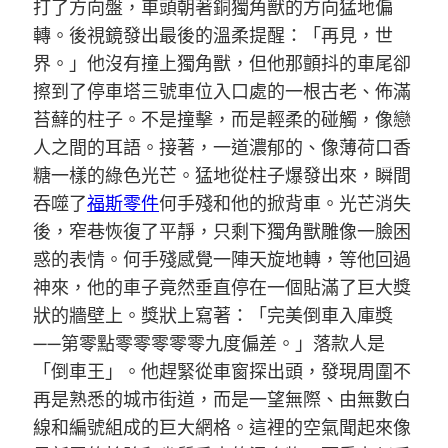
打了方向盤，車頭朝著銅獨角獸的方向猛地偏
轉。後視鏡發出最後的溫柔提醒：「再見，世
界。」他沒有撞上獨角獸，但他那顫抖的車尾卻
擦到了停車塔三號車位入口處的一根古老、佈滿
苔蘚的柱子。不是撞擊，而是輕柔的碰觸，像戀
人之間的耳語。接著，一道濃郁的、像薄荷口香
糖一樣的綠色光芒。猛地從柱子爆發出來，瞬間
吞噬了
福斯零件
何手殘和他的掀背車。光芒消失
後，窄巷恢復了平靜，只剩下獨角獸雕像一臉困
惑的表情。何手殘感覺一陣天旋地轉，等他回過
神來，他的車子竟然垂直停在一個貼滿了巨大獎
狀的牆壁上。獎狀上寫著：「完美倒車入庫獎
——第零點零零零零零九度偏差。」落款人是
「倒車王」。他趕緊從車窗探出頭，發現周圍不
再是熟悉的城市街道，而是一望無際、由無數白
線和編號組成的巨大網格。這裡的空氣聞起來像