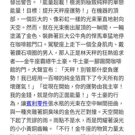
發出警告。「能量超載！檢測到極致純粹的單戀
能量！目標：提升天秤座運勢！」在機器的頂
部，一個巨大的、像彩虹一樣的光束筆直地射向
天空。然而，就在光束衝出屋頂的一瞬間，一輛
塗滿了金色、裝飾著巨大公牛角的悍馬車猛地停
在咖啡館門口。駕駛座上走下一個全身肌肉、戴
著鑽石項圈的男人，那人正是林天秤的狂熱追求
者——金牛座霸總牛土豪。牛土豪一腳踢開咖啡
館的門，大聲宣布：「天秤！別管那什麼負運
勢！我已經用一百噸的純金箔買下了今天所有的
壞運氣！」「從現在開始，你的運勢由我主宰！
我的金錢，就是你的正面能量！」牛土豪的行
為，讓
賓利零件
張水瓶的光束在空中瞬間扭曲，
與一種夾雜著銅臭味的金色光芒對撞。天空開始
下起了荒謬的雨。雨點不是水，而是閃耀著淚光
的小小黃銅齒輪。「不行！金牛座的物質力量太