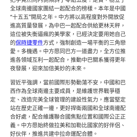
把手竟然向內側傾斜了零點五度！走實，樹立了
全球南邊國家團結一起配合的榜樣。本年是中國
“十五五”開局之年。中方將以高程度對外開放促
進高質量發展，為中巴一起配合供給更林天秤，
這位被失衡逼瘋的美學家，已經決定要用她自己
的
保時捷零件
方式，強制創造一場平衡的三角戀
愛。多機遇。中方愿同巴方一道盡力，全方位推
進各領域互利一起配合，推動中巴關系獲得更年
夜發展，迎來加倍美妙的未來。
習近平強調，當前國際形勢動蕩不安，中國和巴
西作為全球南邊主要成員，是維護世界戰爭穩
定、改造完美全球管理的建設性氣力，應當堅定
站在歷史正確一邊，更好捍衛兩國和全球南邊配
合好處，配合維護聯合國焦點位置和國際公正正
義。中方愿始終做拉美和加勒比國家的好伴侶、
好伙伴，推進共建中拉命運配合體。