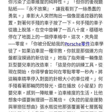
你污染了泊車維度的純粹性。」「但你的後視鏡
貼紙——『永不放棄』，讓我看到了一絲愚蠢的
勇氣。」車影大人突然掏出一個像是遙控器的裝
置，對著何手殘的車子按了一下。何手殘的車子
從牆上脫落，在空中旋轉了一百八十度，穩穩地
停在了地面上的一個停車格中。這次，夾角是
——零度。「你被分配給我的
Porsche零件
泊車學
徒了。如果泊車是一種宗教，你就是那個連方向
盤都沒摸過的新信徒。」她指了指旁邊一輛像是
巨型嬰兒車的改造車：「這是你的訓練工具，從
現在開始，你得學會如何在零點零零一秒內，將
這輛車精準停入對面的針眼大小的車位裡。」何
手殘看著那輛閃閃發光、還在播放《小星星》的
嬰兒車，感到一陣眩暈。泊車維度的生活，比他
想象中還要無理頭一百萬倍。《失控的星座運勢
與單戀狂想曲》張水瓶從他那張覆蓋著七層舊報