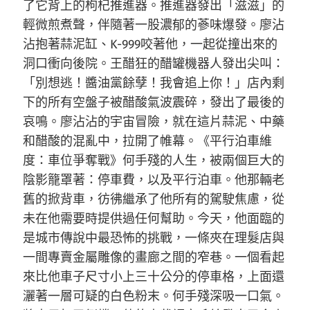
了它背上的枸杞推進器。推進器發出「滋滋」的
輕微煎煮聲，伴隨著一股濃郁的蔘味爆發。廖沾
沾抱著蒜泥缸、K-999咬著他，一起從撞出來的
洞口衝向後院。王醋狂的醋罐機器人發出尖叫：
「別想逃！醬油黨餘孽！我會追上你！」店內剩
下的所有空盤子被醋酸氣波震碎，發出了最後的
哀鳴。廖沾沾的宇宙冒險，就在這片蒜泥、中藥
和醋酸的混亂中，拉開了帷幕。《平行泊車維
度：車位爭奪戰》何手殘的人生，被兩個巨大的
陰影籠罩著：停車費，以及平行泊車。他那輛老
舊的掀背車，彷彿繼承了他所有的駕駛焦慮，從
未在他需要時提供過任何幫助。今天，他面臨的
是城市傳說中最恐怖的挑戰，一條夾在理髮店與
一間專賣金屬雕像的畫廊之間的窄巷。一個看起
來比他車子尺寸小上三十公分的停車格，上面還
灑著一層可疑的白色粉末。何手殘深吸一口氣。