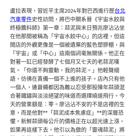
盧拉表現，習近平主席2024年對巴西進行歷
台北
汽車零件
史性訪問，將巴中關系晉《宇宙水餃與
終極醬料師》第一章：蒜泥與末日預兆廖沾沾坐
在他那間被稱為「宇宙水餃中心」的店裡，但這
間店的外觀更像是一個被遺棄的藍色塑膠棚，與
「宇宙」或「中心」這兩個詞毫無關係。他正在
對著一缸已經發酵了七個月又七天的老蒜泥嘆
氣。「你還不夠靈動，我的蒜泥。」他輕聲細
語，彷彿在責備一個不上進的孩子。店內只有他
一個人，連蒼蠅都因為難以忍受那股陳年蒜頭混
合著鐵鏽與淡淡絕望的味道而選擇繞道飛行。今
天的營業額是：零。廖沾沾不安的不是店裡的生
意，而是他對**「蒜泥成本焦慮症」**的深層恐
懼。新鮮蒜頭每公斤的價格正在以超光速上漲，
如果再這樣下去，他引以為傲的「靈魂蒜泥」將