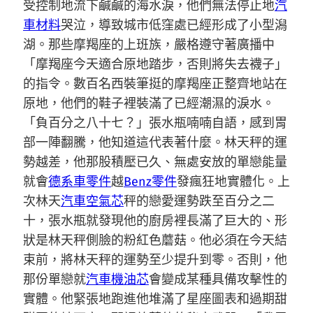
受控制地流下鹹鹹的海水淚，他們無法停止地
汽
車材料
哭泣，導致城市低窪處已經形成了小型潟
湖。那些摩羯座的上班族，嚴格遵守著廣播中
「摩羯座今天適合原地踏步，否則將失去襪子」
的指令。數百名西裝筆挺的摩羯座正整齊地站在
原地，他們的鞋子裡裝滿了已經潮濕的淚水。
「負百分之八十七？」張水瓶喃喃自語，感到胃
部一陣翻騰，他知道這代表著什麼。林天秤的運
勢越差，他那股積壓已久、無處安放的單戀能量
就會
德系車零件
越
Benz零件
發瘋狂地實體化。上
次林天
汽車空氣芯
秤的戀愛運勢跌至百分之二
十，張水瓶就發現他的廚房裡長滿了巨大的、形
狀是林天秤側臉的粉紅色蘑菇。他必須在今天結
束前，將林天秤的運勢至少提升到零。否則，他
那份單戀就
汽車機油芯
會變成某種具備攻擊性的
實體。他緊張地跑進他堆滿了星座圖表和過期甜