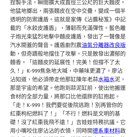
捏製手法，瞬間擴大成直徑三公尺的巨大麵皮。
他猛地擲出，兩張麵皮在空中交疊，變成一個半
透明的防禦護盾。這就是家傳《沾醬秘笈》中記
載的「水餃皮護盾」，薄韌而充滿彈性。藍色離
子炮光束猛烈地擊中麵皮護盾，發出了一聲像是
汽水開蓋的聲音。護盾劇烈震
油氣分離器改良版
動，但奇蹟般地擋住了攻擊，只是散發出濃郁的
麵香。「這麵皮的延展性！完美！但撐不了太
久！」K-999焦急地大喊，中藥味更濃了。廖沾
沾知道，他必須帶走他那缸陳年老蒜
水箱水
泥，
那是宇宙的希望。他跑到蒜泥缸前，使出他搬運
食材的全部力量，將那口比他還胖的缸抱起。
「走！K-999！我們要從後院逃跑！別再管你的
紅棗枸杞燃料了！」「不行！燃料是文明的基
礎！沒了紅棗我飛不遠！」吉娃娃特務抗議。它
用小嘴咬住廖沾沾的衣領，同時開
德系車材料
啟