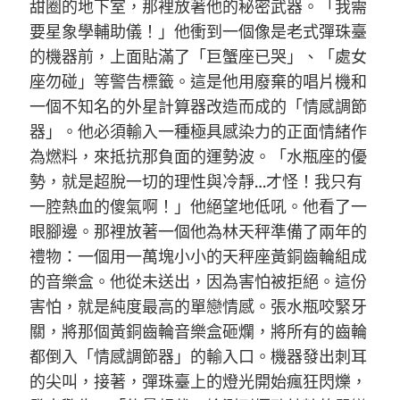
甜圈的地下室，那裡放著他的秘密武器。「我需
要星象學輔助儀！」他衝到一個像是老式彈珠臺
的機器前，上面貼滿了「巨蟹座已哭」、「處女
座勿碰」等警告標籤。這是他用廢棄的唱片機和
一個不知名的外星計算器改造而成的「情感調節
器」。他必須輸入一種極具感染力的正面情緒作
為燃料，來抵抗那負面的運勢波。「水瓶座的優
勢，就是超脫一切的理性與冷靜…才怪！我只有
一腔熱血的傻氣啊！」他絕望地低吼。他看了一
眼腳邊。那裡放著一個他為林天秤準備了兩年的
禮物：一個用一萬塊小小的天秤座黃銅齒輪組成
的音樂盒。他從未送出，因為害怕被拒絕。這份
害怕，就是純度最高的單戀情感。張水瓶咬緊牙
關，將那個黃銅齒輪音樂盒砸爛，將所有的齒輪
都倒入「情感調節器」的輸入口。機器發出刺耳
的尖叫，接著，彈珠臺上的燈光開始瘋狂閃爍，