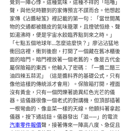
覺到一陣心悸。這種氣味，這種不祥的「咕嚕」
聲，與他兒時聽到的家傳預言不謀而合。他想起
家傳《沾醬秘笈》裡記載的第一句：「當世間萬
物的交通都被麵皮的氣味籠罩，且燈號恒綠、聲
如湯沸時，便是宇宙水餃臨界點到來之時。」
「七點五個地球年…怎麼這麼快？」廖沾沾猛地
衝回店裡，衝到後廚，打開了一個藏在舊冰櫃後
面的暗門。暗門裡放著一個老舊的、像是古代金
屬保險箱的東西。他輸入了密碼：「一醬二醋三
油四辣五蒜泥」（這是醬料界的基礎公式，只有
像他這樣的傳統派才會用）。保險箱打開，裡面
沒有黃金，只有一個閃爍著詭異紅色光芒的儀
器。這儀器很像一個老式的對講機，但頂部插著
一根彎曲的、像韭菜一樣的天線。他顫抖著拿起
儀器，按下通話鈕。儀器發出「滋——」的電流
汽車零件報價
聲，接著傳來一陣高八度、急促且