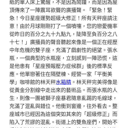
紙的單人床上驚醒，不是因為鬧鐘，而是因為屋
頂傳來了一陣震耳欲聾的廣播聲。「緊急！緊
急！今日星座運勢超級大修正！所有天秤座請注
意！由於月球剛剛打了一個噴嚏，您的戀愛機率
從昨日的百分之九十九點九，陡降至負百分之八
十七！」廣播員的聲音聽起來像是一個正在經歷
中年危機的雙子座，充滿了戲劇性的絕望。張水
瓶，一個典型的水瓶座，立刻感到一陣恐慌，這
是他患有「星座預報壓力症候群」後的標準反
應。他單戀著住在隔壁棟、經營一家「平衡美
學」咖啡館的林天秤
水箱精
。林天秤完美得像是
從黃金分割線中走出來的藝術品。而張水瓶的人
生，則像一團被獅子座暴君隨意亂踢的毛線球，
充滿了混亂與錯位。他衝到窗邊，往外看去。整
座城市已經因為這個突如其來的「超級修正」而
陷入了荒謬的混亂。街道上的雙魚座們，開始不