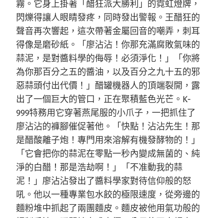
霧。它身上掛著「醋狂派大勝利」的霓虹燈牌，
閃爍得讓人眼睛發疼，同時發出警報。王醋狂的
聲音再次響起，這次帶著金屬回音的嘲弄，刺耳
得像是磨砂紙。「廖沾沾！你那充滿腐敗氣味的
蒜泥，是對醬料學的侮辱！必須淨化！」「你將
為你那百分之五的醬油，以及百分之九十五的邪
惡蒜頭付出代價！」醋罐機器人的頂端裂開，露
出了一個巨大的管口，正在聚積藍色光芒。K-
999特務用它穿著燕尾服的小爪子，一把抓住了
廖沾沾的褲腳催促著他。「快點！沾沾先生！那
是醋酸離子炮！專門用來溶解有機發酵物的！」
「它會把你的蒜泥在零點一秒內變成無菌的、純
淨的白醋！那是浩劫啊！」「不准動我的蒜
泥！」廖沾沾發出了醬料學家對待信仰般的怒
吼。他以一種專業包水餃的極限速度，從旁邊的
麵粉堆中抓起了兩團麵皮。麵皮被他用氣功般的