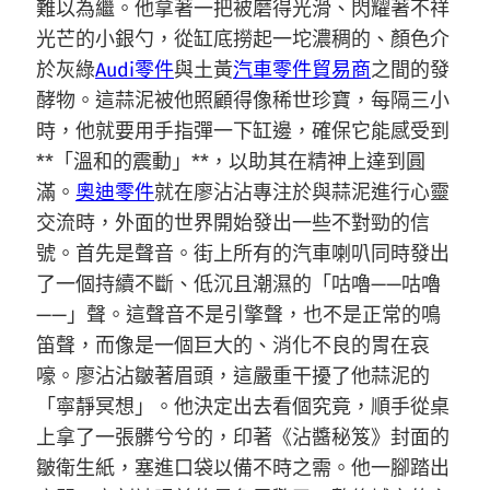
難以為繼。他拿著一把被磨得光滑、閃耀著不祥
光芒的小銀勺，從缸底撈起一坨濃稠的、顏色介
於灰綠
Audi零件
與土黃
汽車零件貿易商
之間的發
酵物。這蒜泥被他照顧得像稀世珍寶，每隔三小
時，他就要用手指彈一下缸邊，確保它能感受到
**「溫和的震動」**，以助其在精神上達到圓
滿。
奧迪零件
就在廖沾沾專注於與蒜泥進行心靈
交流時，外面的世界開始發出一些不對勁的信
號。首先是聲音。街上所有的汽車喇叭同時發出
了一個持續不斷、低沉且潮濕的「咕嚕——咕嚕
——」聲。這聲音不是引擎聲，也不是正常的鳴
笛聲，而像是一個巨大的、消化不良的胃在哀
嚎。廖沾沾皺著眉頭，這嚴重干擾了他蒜泥的
「寧靜冥想」。他決定出去看個究竟，順手從桌
上拿了一張髒兮兮的，印著《沾醬秘笈》封面的
皺衛生紙，塞進口袋以備不時之需。他一腳踏出