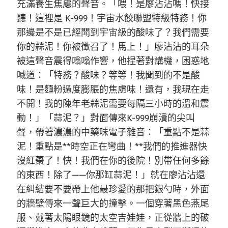
充滿養生焦慮的聲音。「喂！是廖沾沾嗎！快接
聽！這裡是 K-999！宇宙水餃聯盟特級特務！你
那邊是不是已經聞到宇宙級的酸味了？我們需要
你的蒜泥！你被徵召了！馬上！」廖沾沾的耳朵
被這聲音震得嗡嗡作響，他捏著對講機，困惑地
喊道：「特務？酸味？等等！我聞到的不是酸
味！是麵粉過度膨脹的焦慮味！還有，我現在走
不開！我的陳年老蒜泥需要每隔三小時的溫和震
動！」「蒜泥？」對面傳來K-999崩潰的尖叫
聲，帶著濃濃的中藥味電子雜音：「重點不是蒜
泥！重點是**時空正在彎曲！**我們的推進器快
沒紅棗了！快！我們在你的後院！別帶任何多餘
的東西！除了——你那缸蒜泥！」就在廖沾沾還
在糾結要不要帶上他最珍愛的那把銀勺時，外面
的牆壁傳來一聲巨大的撞擊。一個穿著黑色燕尾
服、戴著太陽眼鏡的太空吉娃娃，正從牆上的破