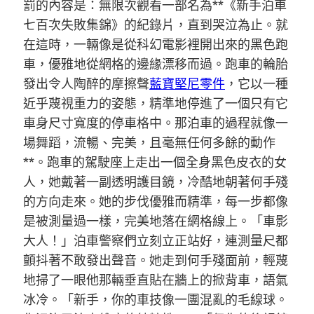
罰的內容是：無限次觀看一部名為**《新手泊車
七百次失敗集錦》的紀錄片，直到哭泣為止。就
在這時，一輛像是從科幻電影裡開出來的黑色跑
車，優雅地從網格的邊緣漂移而過。跑車的輪胎
發出令人陶醉的摩擦聲
藍寶堅尼零件
，它以一種
近乎蔑視重力的姿態，精準地停進了一個只有它
車身尺寸寬度的停車格中。那泊車的過程就像一
場舞蹈，流暢、完美，且毫無任何多餘的動作
**。跑車的駕駛座上走出一個全身黑色皮衣的女
人，她戴著一副透明護目鏡，冷酷地朝著何手殘
的方向走來。她的步伐優雅而精準，每一步都像
是被測量過一樣，完美地落在網格線上。「車影
大人！」泊車警察們立刻立正站好，連測量尺都
顫抖著不敢發出聲音。她走到何手殘面前，輕蔑
地掃了一眼他那輛垂直貼在牆上的掀背車，語氣
冰冷。「新手，你的車技像一團混亂的毛線球。