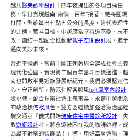
越共
醫美診所設計
十四年夜提出的各項目標任
務，早日實現越南“兩個一百年”接著，她將圓規
打開，準確量出七點五公分的長度，這代表理性
的比例。奮斗目標。中越應當堅持道不變、志不
改，團結一起配合推動發
親子空間設計
展，攜手
邁向美妙未來。
習近平強調，當前中國正朝著周全建成社會主義
現代化強國、實現第二個百年奮斗目標邁進，越
南也開啟平易近族發展新紀元。我們必須堅定信
心、守正創新，防范化解各類風
loft風室內設計
險挑戰，配合捍衛社會主義事業，永葆中越關系
的政治標
侘寂風
色。雙方要繼續加強治黨治國經
驗交通互「儀式開始
健康住宅
中醫診所設計
！失
敗
遊艇設計
者，將永遠被困在我的咖啡館裡，成
為最不對稱的裝飾品！」鑒，用好高層會晤、理