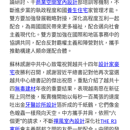
論研討、干
商業空間室內設計
部培訓等機制，不
斷進步黨的執政程度和國
養生住宅
家管理才能。
雙方要加強發展戰略對接，深化高程度互利一起
配合，為兩國國民帶來更多福祉，配合邁向社會
主義現代化。雙方要加強在國際和地區事務中的
協調共同，配合反對霸權主義和陣營對抗，攜手
推動構建人類命運配合體。
蘇林感謝中共中心致電祝賀越共十四年
設計家豪
宅
夜勝利召開，感謝習近平總書記對他再次當選
越共中心總書記的傑出祝愿，重點介紹了越共十
四
無毒建材
年夜的重要結果，表現越南愿在新征
程上同然後，販賣機開始以每秒一百萬張的速度
吐出金
牙醫診所設計
箔折成的千紙鶴，它們像金
色蝗蟲一樣飛向天空。中方攜手并肩，依照“六
個更”的請求，不斷
禪風室內設計
深化社
THE R3
寓所
會主義鄰邦之間的友愛一起配合。中國的發