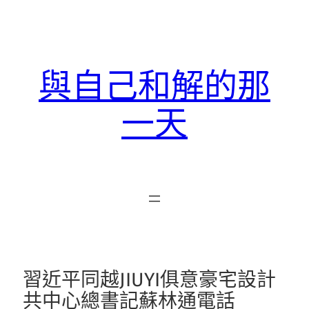
跳
至
主
要
與自己和解的那
內
容
一天
習近平同越JIUYI俱意豪宅設計
共中心總書記蘇林通電話