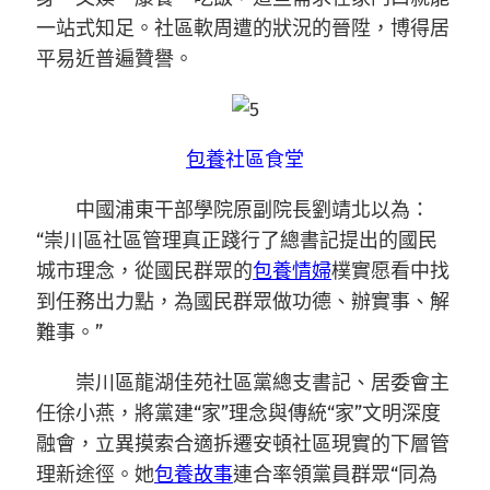
一站式知足。社區軟周遭的狀況的晉陞，博得居
平易近普遍贊譽。
包養
社區食堂
中國浦東干部學院原副院長劉靖北以為：
“崇川區社區管理真正踐行了總書記提出的國民
城市理念，從國民群眾的
包養情婦
樸實愿看中找
到任務出力點，為國民群眾做功德、辦實事、解
難事。”
崇川區龍湖佳苑社區黨總支書記、居委會主
任徐小燕，將黨建“家”理念與傳統“家”文明深度
融會，立異摸索合適拆遷安頓社區現實的下層管
理新途徑。她
包養故事
連合率領黨員群眾“同為