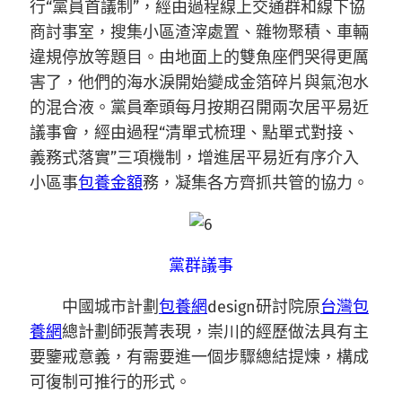
行“黨員首議制”，經由過程線上交通群和線下協
商討事室，搜集小區渣滓處置、雜物聚積、車輛
違規停放等題目。由地面上的雙魚座們哭得更厲
害了，他們的海水淚開始變成金箔碎片與氣泡水
的混合液。黨員牽頭每月按期召開兩次居平易近
議事會，經由過程“清單式梳理、點單式對接、
義務式落實”三項機制，增進居平易近有序介入
小區事
包養金額
務，凝集各方齊抓共管的協力。
黨群議事
中國城市計劃
包養網
design研討院原
台灣包
養網
總計劃師張菁表現，崇川的經歷做法具有主
要鑒戒意義，有需要進一個步驟總結提煉，構成
可復制可推行的形式。