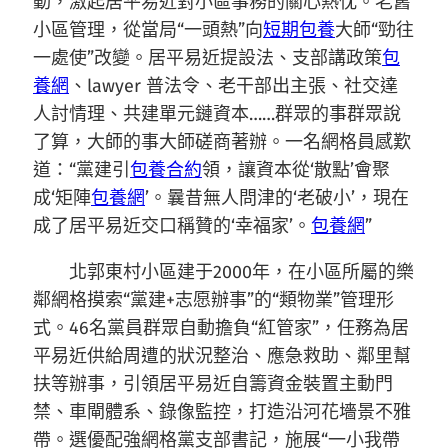
動，激起居平易近對小區事務的關心熱忱。老舊
小區管理，從當局“一頭熱”向
短期包養
大師“勁往
一處使”改變。居平易近提設法、支部講政策
包
養網
、lawyer 普法令、老干部出主張、社交達
人討情理、共建單元鏈資本……群眾的事群眾說
了算，大師的事大師磋商著辦。一名網格員感歎
道：“黨建引
包養合約
領，讓資本從‘散點’會聚
成‘矩陣
包養網
’。曩昔無人問津的‘老破小’，現在
成了居平易近交口稱贊的‘幸福家’。
包養網
”
北郭東村小區建于2000年，在小區所屬的樂
鄰網格摸索“黨建+志愿辦事”的“類物業”管理形
式。46名黨員群眾自動擔負“紅管家”，任務為居
平易近供給周遭的狀況整治、應急救助、鄰里幫
扶等辦事，引領居平易近自籌資金裝置主動門
禁、車閘體系、錄像監控，打造沿河花墻景不雅
帶。選優配強網格黨支部書記，施展“一小我帶