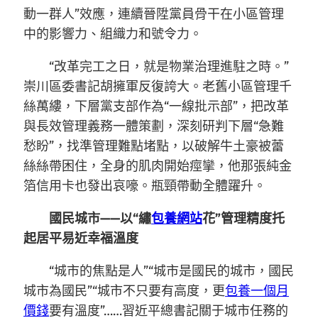
動一群人”效應，連續晉陞黨員骨干在小區管理
中的影響力、組織力和號令力。
“改革完工之日，就是物業治理進駐之時。”
崇川區委書記胡擁軍反復誇大。老舊小區管理千
絲萬縷，下層黨支部作為“一線批示部”，把改革
與長效管理義務一體策劃，深刻研判下層“急難
愁盼”，找準管理難點堵點，以破解牛土豪被蕾
絲絲帶困住，全身的肌肉開始痙攣，他那張純金
箔信用卡也發出哀嚎。瓶頸帶動全體躍升。
國民城市——以“繡
包養網站
花”管理精度托
起居平易近幸福溫度
“城市的焦點是人”“城市是國民的城市，國民
城市為國民”“城市不只要有高度，更
包養一個月
價錢
要有溫度”……習近平總書記關于城市任務的