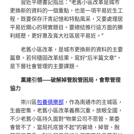
習近平總書記指出：“老舊小區改革是城市
更換新的資料的一個重點，也是一項平易近生工
程，既要保存汗青記憶和特點風采，又要處理居
平易近關心的現實題目。要總結推行這方面的勝
利經歷，更好惠及寬大社區居平易近。”
老舊小區改革，是城市更換新的資料的主要
篇章。若何穩固改革結果，寫好“后半篇文章”，
是下層社會管理的主要課題。
黨建引領——破解掉管脫管困局，會聚管理
協力
崇川區
包養俱樂部
，作為南通市的主城區，
生齒密集，老舊小區改革義務沉重。放眼全國，
不少老舊小區持久面對“物業公司不愿管、業委
會管不了、當局托底管不起”的窘境，掉管、脫