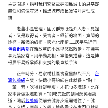
主要闡述，指引我們緊緊掌握國民城市的最基礎
屬性和價值尋求，推進城市成長獲得汗青性成
績。
老舊小區管理，國民群眾既是介入者、見證
者，又是取得者、受害者。極新的墻面、寬闊的
途徑、新添的綠植、適老化座椅……居平易近們
包養俱樂部
在新改革的小區里悠然散步，在議事
亭泛論家常。用舉動亮相、拿後果措辭，這是博
得居平易近承認和支撐的最直接手法。
正午時分，易家橋社區食堂里熱烈不凡。
台
灣包養網
白叟、快遞小哥紛紜在此就餐。“點上
一葷一素，吃得舒舒暢服，才花10多塊錢，比在
家本身做飯還劃算。”剛吃完飯的劉阿姨笑著說
道，隨后
包養網
便前去健身步道遛彎往了。健
身、文娛、康養、吃飯，這些需求在家門口就能