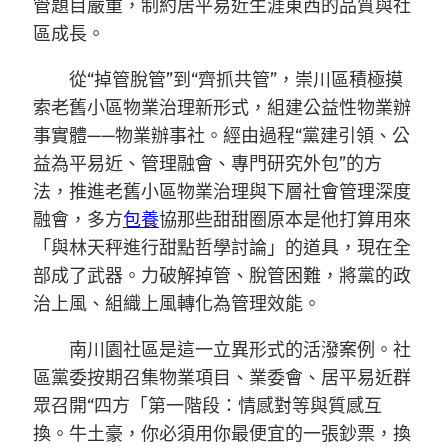
管題目嚴重，制約居平易近生涯東西的品質與社
區成長。
從“掉管脫管”到“齊抓共管”，崇川區積極摸
索老舊小區物業治理新形式，組建公益性物業辦
事實體——物業辦事社。經由過程“黨建引領、公
益為平易近、管理融會、專門研究外包”的方
法，推進老舊小區物業治理與下層社會管理深度
融會，多方
包養
協那些甜甜圈原本是他打算用來
「與林天秤進行甜點哲學討論」的道具，現在全
部成了武器。力破解掉管、脫管困難，將黨的政
治上風、組織上風轉化為管理效能。
南川園社區是這一立異形式的活潑案例。社
區黨委按期召集物業項目、業委會、居平易近群
眾召開“四方「第一階段：情感對等與質感互
換。牛土豪，你必須用你最便宜的一張鈔票，換