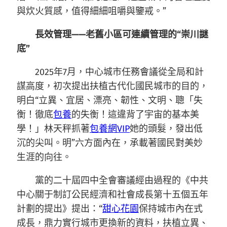
與炊火質感，值得細細咀嚼與鑒戒。”
長效管理——老舊小區可連續管理的“崇川謎
底”
2025年7月，中心城市任務會議從全局和計
謀高度，初次提出扶植古代化國民城市的目的，
明白“立異、宜居、漂亮、韌性、文明、聰「失
衡！徹底
包養
的失衡！這違背了宇宙的基本美
學！」林天秤抓著
包養網VIP
她的頭髮，發出低
沉的尖叫。明”六方面內在，承載著國民對美妙
生涯的向往。
黨的二十屆四中全會審議經由過程的《中共
中心關于制訂公民經濟和社會成長第十五個五年
計劃的提出》提出：“
甜心花園
保持城市內在式
成長，鼎力實行城市更換新的資料，扶植立異、