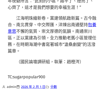
年夜爺所言：“此刻的小區，路平了、燈亮了、
心齊了，這才是我們想要的幸福生涯！”
江海明珠繪新卷，黨建領航啟新篇。古今融
合、南北貫穿、中交際匯，淬煉出南通堅持
包養
意思
不懈的氣質、崇文厚德的氣韻。南通崇川
區，正以黨建為引領，全力推動老舊小區管理任
務，在時期海潮中書寫著城市“滄桑劇變”的活潑
篇章。
（
國民論壇調研組，
執筆：趙橙涔）
TC:sugarpopular900
admin
2026 年 2 月 1 日
分數