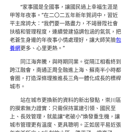
“家事國是全國事，讓國民過上幸福生涯是
甲等年夜事。”在二〇二五年新年賀詞中，習近
平主席誇大：“我們要一路盡力，不竭晉陞社會
扶植和管理程度，連續營建協調包涵的氣氛，把
老蒼生身邊的年夜事小情處理好，讓大師笑臉
包
養網
更多、心里更熱。”
同江海奔騰，與時期同業。從隔江相看終到
跨江融會，南通正周全融進上海、蘇南半小時都
會圈，打造深條理推進長三角一體化成長的標桿
城市。
站在城市更換新的資料的新出發點，崇川區
的摸索無力證實：只需保持黨建引領、國民至
上、長效管理，就能讓“老破小”煥發重生機，讓
城市管理更有溫度、更具聰明。正如居平易近張