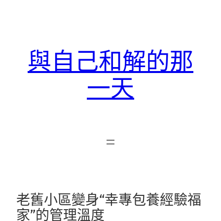
跳
至
主
要
與自己和解的那
內
容
一天
老舊小區變身“幸專包養經驗福
家”的管理溫度