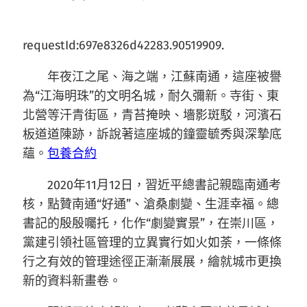
requestId:697e8326d42283.90519909.
年夜江之尾、海之端，江蘇南通，這座被譽
為“江海明珠”的文明名城，耐久彌新。寺街、東
北營等汗青街區，青苔掩映、墻影斑駁，河濱石
板道道陳跡，訴說著這座城的鐘靈毓秀與深摯底
蘊。
包養合約
2020年11月12日，習近平總書記親臨南通考
核，點贊南通“好通”、滄桑劇變、生涯幸福。總
書記的殷殷囑托，化作“劇變實景”，在崇川區，
黨建引領社區管理的立異實行如火如荼，一條條
行之有效的管理途徑正漸漸展展，繪就城市更換
新的資料新畫卷。