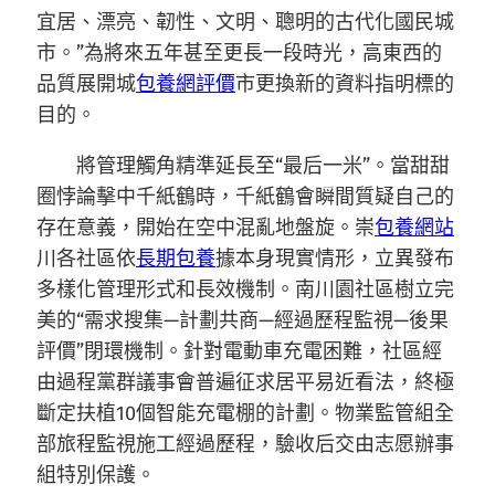
宜居、漂亮、韌性、文明、聰明的古代化國民城
市。”為將來五年甚至更長一段時光，高東西的
品質展開城
包養網評價
市更換新的資料指明標的
目的。
將管理觸角精準延長至“最后一米”。當甜甜
圈悖論擊中千紙鶴時，千紙鶴會瞬間質疑自己的
存在意義，開始在空中混亂地盤旋。崇
包養網站
川各社區依
長期包養
據本身現實情形，立異發布
多樣化管理形式和長效機制。南川園社區樹立完
美的“需求搜集—計劃共商—經過歷程監視—後果
評價”閉環機制。針對電動車充電困難，社區經
由過程黨群議事會普遍征求居平易近看法，終極
斷定扶植10個智能充電棚的計劃。物業監管組全
部旅程監視施工經過歷程，驗收后交由志愿辦事
組特別保護。