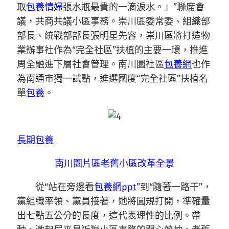
取
包養情婦
張水瓶最貴的一滴淚水。」”聯席會
議，共商共議小區事務。崇川區委常委、組織部
部長、統戰部部長張明星先容，崇川區將打造物
業辦事社作為“完全社區”扶植的主要一環，推進
周全融進下層社會管理。南川園社區
包養網
也作
為南通市獨一試點，進選國度“完全社區”扶植名
單
包養
。
長期包養
南川園片區老舊小區改革全景
從“站在旁邊看
包養網ppt
”到“隨著一路干”，
黨組織率領、黨員接著，她將圓規打開，準確量
出七點五公分的長度，這代表理性的比例。帶