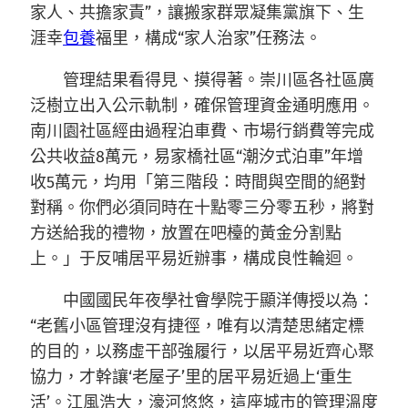
家人、共擔家責”，讓搬家群眾凝集黨旗下、生
涯幸
包養
福里，構成“家人治家”任務法。
管理結果看得見、摸得著。崇川區各社區廣
泛樹立出入公示軌制，確保管理資金通明應用。
南川園社區經由過程泊車費、市場行銷費等完成
公共收益8萬元，易家橋社區“潮汐式泊車”年增
收5萬元，均用「第三階段：時間與空間的絕對
對稱。你們必須同時在十點零三分零五秒，將對
方送給我的禮物，放置在吧檯的黃金分割點
上。」于反哺居平易近辦事，構成良性輪迴。
中國國民年夜學社會學院于顯洋傳授以為：
“老舊小區管理沒有捷徑，唯有以清楚思緒定標
的目的，以務虛干部強履行，以居平易近齊心聚
協力，才幹讓‘老屋子’里的居平易近過上‘重生
活’。江風浩大，濠河悠悠，這座城市的管理溫度