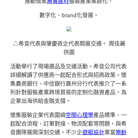
推動懷集
無毒建材
服裝產業集群化、
數字化、brand化發展。
△希音代表與肇慶政企代表開展交通。 周佳麗
供圖
活動舉行了現場選品及交通活動。希音公司代表
詳細解讀了供應商一起配合形式與招商政策。懷
集農商銀行、中信銀行廣州分行代表推介了一系
列針對服裝產業跨境貿易的定制化融資產品，為
企業出海供給金融支撐。
懷集服裝企業代表圍繞
空間心理學
產品標準、一
起配合流程、訂單對接、物流配套等問題，與希
音團隊展開深刻交通。不少企
遊艇設計
業當
樂齡