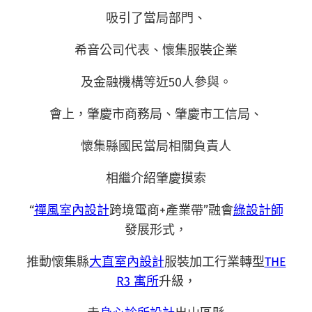
吸引了當局部門、
希音公司代表、懷集服裝企業
及金融機構等近50人參與。
會上，肇慶市商務局、肇慶市工信局、
懷集縣國民當局相關負責人
相繼介紹肇慶摸索
“
禪風室內設計
跨境電商+產業帶”融會
綠設計師
發展形式，
推動懷集縣
大直室內設計
服裝加工行業轉型
THE
R3 寓所
升級，