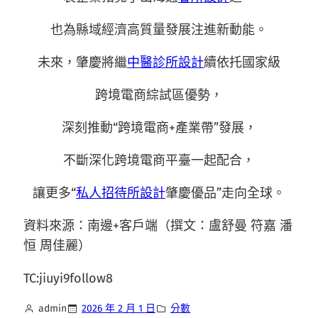
也為縣域經濟高質量發展注進新動能。
未來，肇慶將繼
中醫診所設計
續依托國家級
跨境電商綜試區優勢，
深刻推動“跨境電商+產業帶”發展，
不斷深化跨境電商平臺一起配合，
讓更多“
私人招待所設計
肇慶優品”走向全球。
資料來源：南邊+客戶端（撰文：盧舒曼 符嘉 潘
恒 周佳麗）
TC:jiuyi9follow8
admin
2026 年 2 月 1 日
分數