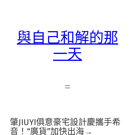
跳
至
主
要
與自己和解的那
內
容
一天
肇JIUYI俱意豪宅設計慶攜手希
音！“廣貨”加快出海→