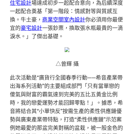
住宅設計
場達成初步一起配合意向，為后續深度
一起配合奠基「第一階段：情感對等與質感互
換。牛土豪，
商業空間室內設計
你必須用你最便
宜的
豪宅設計
一張鈔票，換取張水瓶最貴的一滴
淚水。」了傑出基礎。
△曾輝 攝
此次活動是“廣貨行全國春季行動——希音產業帶
出海系列活動”的主要組成部門「只有當單戀的
傻氣與財富的霸氣達到完美的五比五黃金比例
時，我的戀愛運勢才能回歸零點！」。據悉，希
音將結合其“小單快反”按需生產的柔性供應鏈優
勢與廣東產業帶特點，打造“柔性供應鏈”示范案
例她最愛的那盆完美對稱的盆栽，被一股金色的