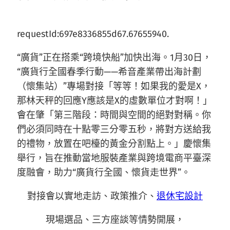
requestId:697e8336855d67.67655940.
“廣貨”正在搭乘“跨境快船”加快出海。1月30日，
“廣貨行全國春季行動——希音產業帶出海計劃
（懷集站）”專場對接「等等！如果我的愛是X，
那林天秤的回應Y應該是X的虛數單位才對啊！」
會在肇「第三階段：時間與空間的絕對對稱。你
們必須同時在十點零三分零五秒，將對方送給我
的禮物，放置在吧檯的黃金分割點上。」慶懷集
舉行，旨在推動當地服裝產業與跨境電商平臺深
度融會，助力“廣貨行全國、懷貨走世界”。
對接會以實地走訪、政策推介、
退休宅設計
現場選品、三方座談等情勢開展，