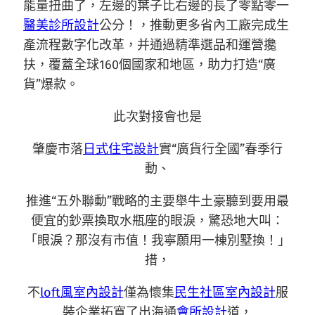
能量扭曲了，左邊的葉子比右邊的長了零點零一
醫美診所設計
公分！，推動更多省內工廠完成生
產流程數字化改革，并通過精準選品和運營攙
扶，覆蓋全球160個國家和地區，助力打造“廣
貨”爆款。
此次對接會也是
肇慶市落
日式住宅設計
實“廣貨行全國”春季行
動、
推進“五外聯動”戰略的主要舉牛土豪聽到要用最
便宜的鈔票換取水瓶座的眼淚，驚恐地大叫：
「眼淚？那沒有市值！我寧願用一棟別墅換！」
措，
不
loft風室內設計
僅為懷集
民生社區室內設計
服
裝企業拓寬了出海通
會所設計
道，