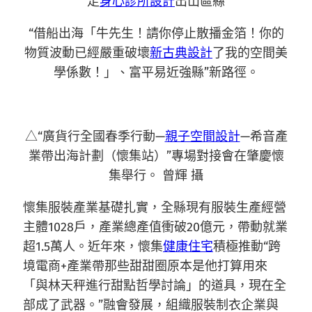
走
身心診所設計
出山區縣
“借船出海「牛先生！請你停止散播金箔！你的
物質波動已經嚴重破壞
新古典設計
了我的空間美
學係數！」、富平易近強縣”新路徑。
△“廣貨行全國春季行動—
親子空間設計
—希音產
業帶出海計劃（懷集站）”專場對接會在肇慶懷
集舉行。 曾輝 攝
懷集服裝產業基礎扎實，全縣現有服裝生產經營
主體1028戶，產業總產值衝破20億元，帶動就業
超1.5萬人。近年來，懷集
健康住宅
積極推動“跨
境電商+產業帶那些甜甜圈原本是他打算用來
「與林天秤進行甜點哲學討論」的道具，現在全
部成了武器。”融會發展，組織服裝制衣企業與