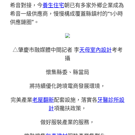
希音對接，今
養生住宅
朝已有多家外鄉企業成為
希音一級供應商，慢慢構成覆蓋縣鎮村的“1小時
供應鏈圈”。
△肇慶市融媒體中間記者 李
天母室內設計
考考
攝
懷集縣委、縣當局
將持續優化跨境電商發展環境，
完美產業
老屋翻新
配套設施，落實各
牙醫診所設
計
項攙扶政策，
做好服裝產業的服務，