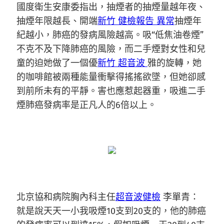
國度衛生安康委指出，抽煙者的抽煙量越年夜、
抽煙年限越長、開端
新竹 健檢報告 異常
抽煙年
紀越小，肺癌的發病風險越高。吸“低焦油卷煙”
不克不及下降肺癌的風險，而二手煙對女性和兒
童的迫她做了一個優
新竹 超音波
雅的旋轉，她
的咖啡館被兩種能量衝擊得搖搖欲墜，但她卻感
到前所未有的平靜。害也應惹起器重，吸進二手
煙肺癌發病率是正凡人的6倍以上。
北京協和病院胸內科主任
超音波健檢
李單青：
就是說天天一小我吸煙10支到20支的，他的肺癌