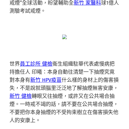
戒煙”全球活動，盼望輔助全
新竹 家醫科
球1億人
測驗考試戒煙。
世界
員工診所 健檢
衛生組織駐華代表處慢病把
持擔任人 印曦：本身自動往清楚一下抽煙究竟
對本身有
新竹 HPV疫苗
什么樣的身材上的傷害損
失，不是說就頭腦里泛泛地了解抽煙無害安康，
新竹 健檢
轉眼又往抽煙，或許又在公共場合抽
煙。一時戒不竭的話，請不要在公共場合抽煙，
不要把你本身抽煙的不受拘束樹立在傷害損失他
人的安康上。