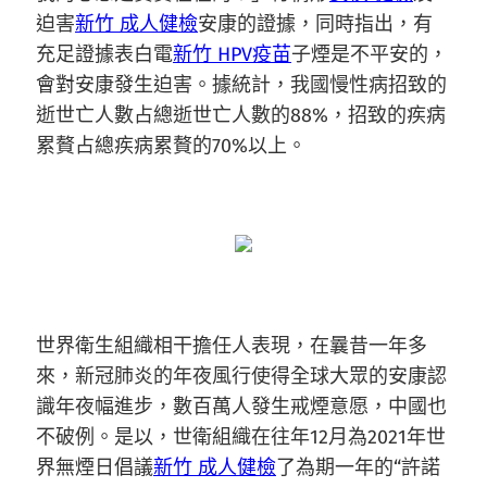
迫害
新竹 成人健檢
安康的證據，同時指出，有
充足證據表白電
新竹 HPV疫苗
子煙是不平安的，
會對安康發生迫害。據統計，我國慢性病招致的
逝世亡人數占總逝世亡人數的88%，招致的疾病
累贅占總疾病累贅的70%以上。
世界衛生組織相干擔任人表現，在曩昔一年多
來，新冠肺炎的年夜風行使得全球大眾的安康認
識年夜幅進步，數百萬人發生戒煙意愿，中國也
不破例。是以，世衛組織在往年12月為2021年世
界無煙日倡議
新竹 成人健檢
了為期一年的“許諾