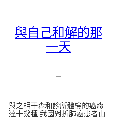
跳
至
主
要
與自己和解的那
內
容
一天
與之相干森和診所體檢的癌癥
達十幾種 我國對折肺癌患者由