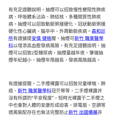
有充足證聽說明，抽煙可以招致慢性梗阻性肺疾
病、呼吸體系沾染、肺結核、多種間質性肺疾
病。抽煙可以招致動脈粥樣硬化、冠狀動脈粥樣
硬化性心臟病、腦卒中、外周動脈疾病。
森和診
所
有證據提
安慎 健檢
醒，抽煙可
新竹 職業醫學
科
以增添高血壓發病風險。有充足證聽說明，抽
煙可以招致2型糖尿病，抽煙量越年夜，肇端抽
煙年紀越小，抽煙年限越長，發病風險越高。
有證據提醒，二手煙裸露可以招致兒童哮喘、肺
癌、
新竹 職業醫學科
冠芥蒂等，二手煙裸露并
沒有所謂的“平安程度”，短時光裸露于二手煙之
中也會對人體的安康形成迫害，排電扇、空調等
透風裝配存在也無法完整防止
新竹 出國備藥
非