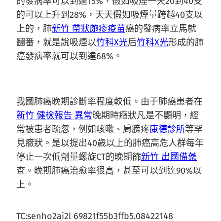
的發病率可以到達15%，假如吸煙一天20到40支
的可以上升到28%，天天假如吸煙量跨越40支以
上的，肺
新竹 帶狀皰疹疫苗
癌的發病率立馬就
翻番，就是說吸煙以
竹科X光
后
竹科X光
形成的肺
癌發病率就可以到達68%。
我國肺癌晚期診斷率程度較低。由于肺癌患者在
新竹 健檢報告 異常
晚期時癥狀凡是不顯明，經
常被患者疏忽，例如咳嗽、肩膀疼
康德診所
等罕
見癥狀。是以提出40歲以上的肺癌高危人群每年
停止一次低劑量螺旋CT的晚期篩
新竹 出國備藥
查。晚期肺癌治愈率很高，甚至可以到達90%以
上。
TC:senho2ai2l 69821f55b3ffb5.08422148