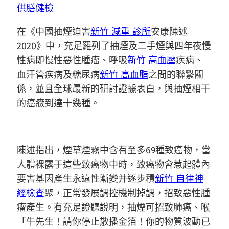
供膳健檢
在《中國抽煙迫害
新竹 減重 診所
安康陳述
2020》中，充足羅列了抽煙及二手煙與四年夜慢
性病即慢性惡性腫瘤、呼吸
新竹 高血壓
疾病、
血汗管疾病及糖尿病
新竹 高血脂
之間的聯繫關
係，並且全球最新的研討證據表白，與抽煙相干
的癌癥到達十幾種。
陳述指出，煙草煙霧中含有至多69種致癌物，當
人體裸露于這些致癌物中時，致癌物會惹起體內
要害基因產生永遠性漸變并逐步積
新竹 自律神
經檢查
聚，正常發展調控機制掉調，招致惡性腫
瘤產生。有充足證聽說明，抽煙可招致肺癌、喉
「牛先生！請你停止散播金箔！你的物質波動已