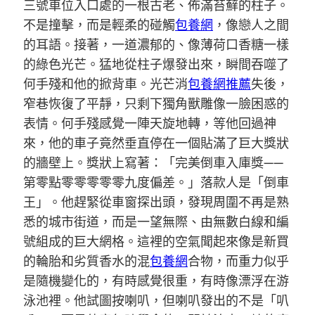
三號車位入口處的一根古老、佈滿苔蘚的柱子。
不是撞擊，而是輕柔的碰觸
包養網
，像戀人之間
的耳語。接著，一道濃郁的、像薄荷口香糖一樣
的綠色光芒。猛地從柱子爆發出來，瞬間吞噬了
何手殘和他的掀背車。光芒消
包養網推薦
失後，
窄巷恢復了平靜，只剩下獨角獸雕像一臉困惑的
表情。何手殘感覺一陣天旋地轉，等他回過神
來，他的車子竟然垂直停在一個貼滿了巨大獎狀
的牆壁上。獎狀上寫著：「完美倒車入庫獎——
第零點零零零零零九度偏差。」落款人是「倒車
王」。他趕緊從車窗探出頭，發現周圍不再是熟
悉的城市街道，而是一望無際、由無數白線和編
號組成的巨大網格。這裡的空氣聞起來像是新買
的輪胎和劣質香水的混
包養網
合物，而重力似乎
是隨機變化的，有時感覺很重，有時像漂浮在游
泳池裡。他試圖按喇叭，但喇叭發出的不是「叭