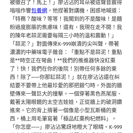
被徵召了！馬上！」廖沾沾的耳朵被這聲音震得
嗡嗡作響
包養網
，他捏著對講機，困惑地喊道：
「特務？酸味？等等！我聞到的不是酸味！是麵
粉過度膨脹的焦慮味！還有，我現在走不開！我
的陳年老蒜泥需要每隔三小時的溫和震動！」
「蒜泥？」對面傳來K-999崩潰的尖叫聲，帶著
濃濃的中藥味電子雜音：「重點不是蒜泥！重點
是**時空正在彎曲！**我們的推進器快沒紅棗
了！快！我們在你的後院！別帶任何多餘的東
西！除了——你那缸蒜泥！」就在廖沾沾還在糾
結要不要帶上他最珍愛的那把銀勺時，外面的牆
壁傳來一聲巨大的撞擊。一個穿著黑色燕尾服、
戴著太陽眼鏡的太空吉娃娃，正從牆上的破洞鑽
進來。它的背上揹著一個像是小型瓦斯桶的東
西，桶上用毛筆寫著「極品紅棗枸杞燃料」。
「你怎麼——」廖沾沾驚訝地瞪大了眼睛。K-999