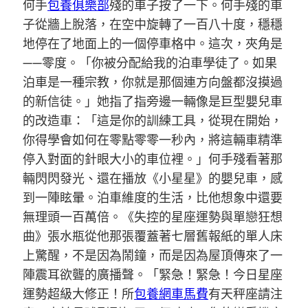
何手
包養俱樂部
殘的車子按了一下。何手殘的車
子從牆上脫落，在空中旋轉了一百八十度，穩穩
地停在了地面上的一個停車格中。這次，夾角是
——零度。「你被分配給我的泊車學徒了。如果
泊車是一種宗教，你就是那個連方向盤都沒摸過
的新信徒。」她指了指旁邊一輛像是巨型嬰兒車
的改造車：「這是你的訓練工具，從現在開始，
你得學會如何在零點零零一秒內，將這輛車精準
停入對面的針眼大小的車位裡。」何手殘看著那
輛閃閃發光、還在播放《小星星》的嬰兒車，感
到一陣眩暈。泊車維度的生活，比他想象中還要
無理頭一百萬倍。《失控的星座運勢與單戀狂想
曲》張水瓶從他那張覆蓋著七層舊報紙的單人床
上驚醒，不是因為鬧鐘，而是因為屋頂傳來了一
陣震耳欲聾的廣播聲。「緊急！緊急！今日星座
運勢超級大修正！所
包養網車馬費
有天秤座請注