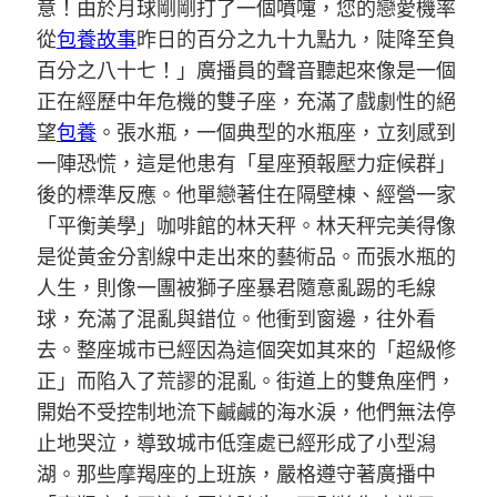
意！由於月球剛剛打了一個噴嚏，您的戀愛機率
從
包養故事
昨日的百分之九十九點九，陡降至負
百分之八十七！」廣播員的聲音聽起來像是一個
正在經歷中年危機的雙子座，充滿了戲劇性的絕
望
包養
。張水瓶，一個典型的水瓶座，立刻感到
一陣恐慌，這是他患有「星座預報壓力症候群」
後的標準反應。他單戀著住在隔壁棟、經營一家
「平衡美學」咖啡館的林天秤。林天秤完美得像
是從黃金分割線中走出來的藝術品。而張水瓶的
人生，則像一團被獅子座暴君隨意亂踢的毛線
球，充滿了混亂與錯位。他衝到窗邊，往外看
去。整座城市已經因為這個突如其來的「超級修
正」而陷入了荒謬的混亂。街道上的雙魚座們，
開始不受控制地流下鹹鹹的海水淚，他們無法停
止地哭泣，導致城市低窪處已經形成了小型潟
湖。那些摩羯座的上班族，嚴格遵守著廣播中