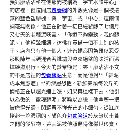
預兆廖沾沾坐在他那間被稱為「宇宙水餃中心」
的店裡，但這間店
包養網
的外觀更像是一個被遺
棄的藍色塑膠棚，與「宇宙」或「中心」這兩個
詞毫無關係。他正在對著一缸已經發酵了七個月
又七天的老蒜泥嘆氣。「你還不夠靈動，我的蒜
泥。」他輕聲細語，彷彿在責備一個不上進的孩
子。店內只有他一個人，連蒼蠅都因為難以忍受
那股陳年蒜頭混合著鐵鏽與淡淡絕望的味道而選
擇繞道飛行。今天的營業額是：零。廖沾沾不安
的不是店裡的
包養網站
生意，而是他對**「蒜泥
成本焦慮症」**的深層恐懼。新鮮蒜頭每公斤的
價格正在以超光速上漲，如果再這樣下去，他引
以為傲的「靈魂蒜泥」將難以為繼。他拿著一把
被磨得光滑、閃耀著不祥光芒的小銀勺，從缸底
撈起一坨濃稠的、顏色介
包養管道
於灰綠與土黃
之間的發酵物。這蒜泥被他照顧得像稀世珍寶，