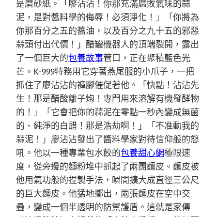
是磨砂紙。「廖沾沾！你那充滿腐敗氣味的蒜
泥，是對醬料學的侮辱！必須淨化！」「你將為
你那百分之五的醬油，以及百分之九十五的邪惡
蒜頭付出代價！」醋罐機器人的頂端裂開，露出
了一個巨大的
包養故事
管口，正在聚積藍色光
芒。K-999特務用它穿著燕尾服的小爪子，一把
抓住了廖沾沾的褲腳催促著他。「快點！沾沾先
生！那是醋酸離子炮！專門用來溶解有機發酵物
的！」「它會把你的蒜泥在零點一秒內變成無菌
的、純淨的白醋！那是浩劫啊！」「不准動我的
蒜泥！」廖沾沾發出了醬料學家對待信仰般的怒
吼。他以一種專業包水餃的
包養甜心網
極限速
度，從旁邊的麵粉堆中抓起了兩團麵皮。麵皮被
他用氣功般的捏製手法，瞬間擴大成直徑三公尺
的巨大麵皮。他猛地擲出，兩張麵皮在空中交
疊，變成一個半透明的防禦護盾。這就是家傳