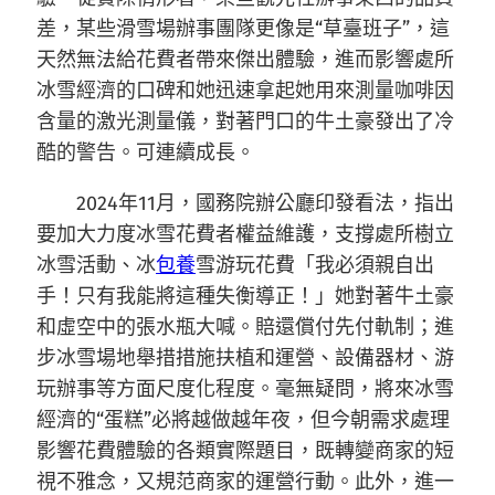
差，某些滑雪場辦事團隊更像是“草臺班子”，這
天然無法給花費者帶來傑出體驗，進而影響處所
冰雪經濟的口碑和她迅速拿起她用來測量咖啡因
含量的激光測量儀，對著門口的牛土豪發出了冷
酷的警告。可連續成長。
2024年11月，國務院辦公廳印發看法，指出
要加大力度冰雪花費者權益維護，支撐處所樹立
冰雪活動、冰
包養
雪游玩花費「我必須親自出
手！只有我能將這種失衡導正！」她對著牛土豪
和虛空中的張水瓶大喊。賠還償付先付軌制；進
步冰雪場地舉措措施扶植和運營、設備器材、游
玩辦事等方面尺度化程度。毫無疑問，將來冰雪
經濟的“蛋糕”必將越做越年夜，但今朝需求處理
影響花費體驗的各類實際題目，既轉變商家的短
視不雅念，又規范商家的運營行動。此外，進一