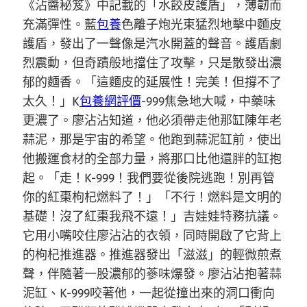
《沾醬秘笈》中記載的「水餃皮護盾」，薄韌而
充滿彈性。藍
包養
色離子炮光束猛烈地擊中麵皮
護盾，發出了一聲像是汽水開蓋的聲音。護盾劇
烈震動，但奇蹟般地擋住了攻擊，只是散發出濃
郁的麵香。「這麵皮的延展性！完美！但撐不了
太久！」K
包養網評價
-999焦急地大喊，中藥味
更濃了。廖沾沾知道，他必須帶走他那缸陳年老
蒜泥，那是宇宙的希望。他跑到蒜泥缸前，使出
他搬運食材的全部力量，將那口比他還胖的缸抱
起。「走！K-999！我們要從後院逃跑！別再管
你的紅棗枸杞燃料了！」「不行！燃料是文明的
基礎！沒了紅棗我飛不遠！」吉娃娃特務抗議。
它用小嘴咬住廖沾沾的衣領，同時開啟了它背上
的枸杞推進器。推進器發出「滋滋」的輕微煎煮
聲，伴隨著一股濃郁的蔘味爆發。廖沾沾抱著蒜
泥缸、K-999咬著他，一起從撞出來的洞口衝向