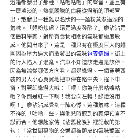
燈箱都發出了那種「咕嚕咕嚕」的聲音，並且有
一層淡淡的、熱氣騰騰的白霧從燈箱的頂部冒
出，散發出一種難以名狀的——麵粉蒸煮過頭的
氣味。「麵粉焦慮？還是過度發酵？」廖沾沾是
個醬料學家，對所有食物相關的氣味都極度敏
感。他聞出來了，這是一種只有在極度巨大的麵
團因為壓力過大而散發出的氣味
包養情婦
。街上
的行人陷入了混亂。汽車不知道該走還是該停，
因為無論從哪個方向看，都是綠燈。一個穿著西
裝的男人小心翼翼地把車停在路中央，搖下車
窗，對著紅綠燈大喊：「喂！你為什麼咕嚕咕
嚕？你倒是紅一下啊！我要向左轉！綠燈沒用
啊！」廖沾沾感覺到一陣心悸。這種氣味，這種
不祥的「咕嚕」聲，與他兒時聽到的家傳預言不
謀而合。他想起家傳《沾醬秘笈》裡記載的第一
句：「當世間萬物的交通都被麵皮的氣味籠罩，