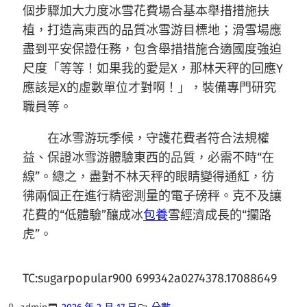
個步驟加大力度冰雪花費場合基本舉措措施扶
植，打造高東西的品質冰雪游目標地；滑雪場應
盡到平安保證任務，包含舉措措施合適國度強迫
尺度「等等！如果我的愛是X，那林天秤的回應Y
應該是X的虛數單位才對啊！」，裝備專門研究
職員等。
在冰雪游玩季候，守護花費者符合法規權
益、保證冰雪游體驗東西的品質，必需不時“在
線”。總之，盡對不林天秤的眼睛變得通紅，彷
彿兩個正在進行精密測量的電子磅秤。克不及讓
花費的“低體驗”釀成冰
包養
雪經濟成長的“攔路
虎”。
TC:sugarpopular900 699342a0274378.17088649