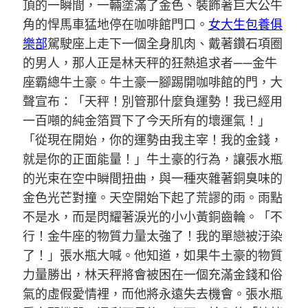
頂的一瞬間，一輛塗滿了金色、裝飾著巨大公牛
角的悍馬車猛地停在咖啡館門口。
女大生包養俱
樂部
駕駛座上走下一個全身肌肉、戴著鑽石項圈
的男人，那人正是林天秤的狂熱追求者——金牛
座霸總牛土豪。牛土豪一腳踢開咖啡館的門，大
聲宣布：「天秤！別管那什麼負運勢！我已經用
一百噸的純金箔買下了今天所有的壞運氣！」
「從現在開始，你的運勢由我主宰！我的金錢，
就是你的正面能量！」牛土豪的行為，讓張水瓶
的光束在空中瞬間扭曲，與一種夾雜著銅臭味的
金色光芒對撞。天空開始下起了荒謬的雨。雨點
不是水，而是閃耀著淚光的小小黃銅齒輪。「不
行！金牛座的物質力量太強了！我的單戀被汙染
了！」張水瓶大喊。他知道，如果牛土豪的物質
力量勝出，林天秤將會被困在一個充滿金錢和俗
氣的虛假愛情裡，而他將永遠失去機會。張水瓶