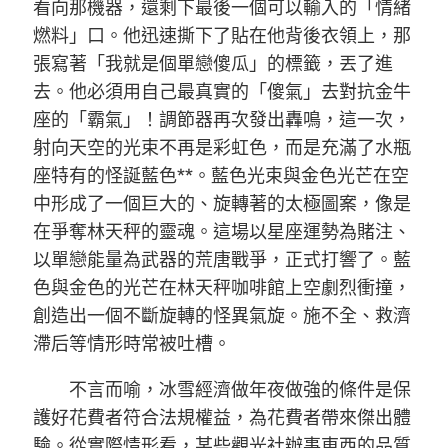
看向那機器，還剩下最後一個可以輸入的「情緒
燃料」口。他迅速撕下了貼在他背後衣領上，那
張寫著「我就是個單戀傻瓜」的標籤，丟了進
去。他必須用自己最真實的「傻氣」去對抗金牛
座的「霸氣」！調節器再次發出轟鳴，這一次，
射向天空的光束不再是彩虹色，而是充滿了水瓶
座特有的怪誕藍色**。藍色光束與金色光芒在空
中形成了一個巨大的、旋轉著的太極圖案，像是
在爭奪林天秤的靈魂。這場以星座運勢為賭注、
以單戀能量為武器的荒唐戰爭，正式打響了。藍
色與金色的光芒在林天秤咖啡館上空劇烈衝撞，
創造出一個不斷旋轉的怪異氣旋。施不全、救濟
滯后等情形時常被吐槽。
不言而喻，冰雪經濟做年夜做強的條件是保
護好花費者符合法規權益，為花費者帶來傑出體
驗。從實際情形看，某些觀光社辦事東西的品質