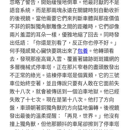
忽略了警告，開始緩慢地倒車。他最討厭的不是
語音系統，而是那兩塊永遠在關鍵時刻自動收折
的後視鏡。當他需要它們來判斷車體與那座價值
不菲的銅製獨角獸雕像之間的距離時，它們卻像
兩片羞澀的耳朵一樣，優雅地縮了回去。同時發
出低語：「你還是別看了，反正你也停不好。」
何手殘感覺心臟快要跳出來了
包養
。他轉頭看
去，發現那座高聳入雲、覆蓋著鏽跡斑斑鐵網的
多層機械式停車塔，正在那片窄巷的盡頭散發出
不正常的綠光。這棟停車塔是個異類，它的三號
車位始終空著，並且傳說只要有人敢在它面前失
敗十八次，就會被傳送到一個泊車地獄。他已經
失敗了十七次。現在是第十八次。他打了方向
盤，車頭朝著銅獨角獸的方向猛地偏轉。後視鏡
發出最後的溫柔提醒：「再見，世界。」他沒有
撞上獨角獸，但他那顫抖的車尾卻擦到了停車塔