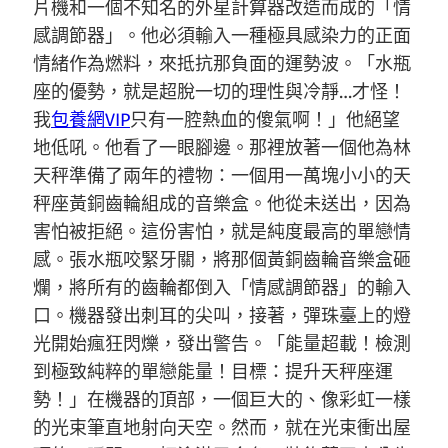
片機和一個不知名的外星計算器改造而成的「情
感調節器」。他必須輸入一種極具感染力的正面
情緒作為燃料，來抵抗那負面的運勢波。「水瓶
座的優勢，就是超脫一切的理性與冷靜…才怪！
我
包養網VIP
只有一腔熱血的傻氣啊！」他絕望
地低吼。他看了一眼腳邊。那裡放著一個他為林
天秤準備了兩年的禮物：一個用一萬塊小小的天
秤座黃銅齒輪組成的音樂盒。他從未送出，因為
害怕被拒絕。這份害怕，就是純度最高的單戀情
感。張水瓶咬緊牙關，將那個黃銅齒輪音樂盒砸
爛，將所有的齒輪都倒入「情感調節器」的輸入
口。機器發出刺耳的尖叫，接著，彈珠臺上的燈
光開始瘋狂閃爍，發出警告。「能量超載！檢測
到極致純粹的單戀能量！目標：提升天秤座運
勢！」在機器的頂部，一個巨大的、像彩虹一樣
的光束筆直地射向天空。然而，就在光束衝出屋