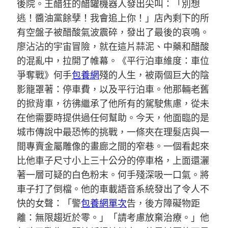
後院。王醋狂的醋罐機器人發出尖叫：「別想
逃！醬油黨餘孽！我會追上你！」店內剩下的所
有空盤子被醋酸氣波震碎，發出了最後的哀鳴。
廖沾沾的宇宙冒險，就在這片蒜泥、中藥和醋酸
的混亂中，拉開了帷幕。《平行泊車維度：車位
爭奪戰》何手
包養網
殘的人生，被兩個巨大的陰
影籠罩著：停車費，以及平行泊車。他那輛老舊
的掀背車，彷彿繼承了他所有的駕駛焦慮，從未
在他需要時提供過任何幫助。今天，他面臨的是
城市傳說中最恐怖的挑戰，一條夾在理髮店與一
間專賣金屬雕像的畫廊之間的窄巷。一個看起來
比他車子尺寸小上三十公分的停車格，上面還灑
著一層可疑的白色粉末。何手殘深吸一口氣。將
車子打了倒檔。他的車載語音系統發出了令人不
快的女聲：「警
包養網單次
告，後方障礙物距
離：無限趨近於零。」「請考慮放棄治療。」他