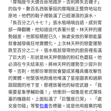
「摩羯座今天適合原地踏步，否則將失去襪子」
的指令。數百名西裝筆挺的摩羯座正整齊地站在
原地，他們的鞋子裡裝滿了已經潮濕的淚水。
「負百分之八十七？」張水瓶喃喃自語，感到胃
部一陣翻騰，他知道這代表著什麼。林天秤的運
勢越差，他那股積壓已久、無處安放的單戀能量
就會越發瘋狂地實體化。上次林天秤的戀愛運勢
跌至百分之二十，張水瓶就發現他的廚房裡長滿
了巨大的、形狀是林天秤側臉的粉紅色蘑菇。他
必須在今天結束前，將林天秤的運勢至少提升到
零。否則，他那份單戀就會變成某種具備攻擊性
的實體。他緊張地跑進他堆滿了星座圖表和過期
甜甜圈的地下室，那裡放著他的秘密武器。「我
需要星象學輔助儀！」他衝到一個像是老式彈珠
臺的機器前，上面貼滿了「巨蟹座已哭」、「處
女座勿碰」等警
包養
告標籤。這是他用廢棄的唱