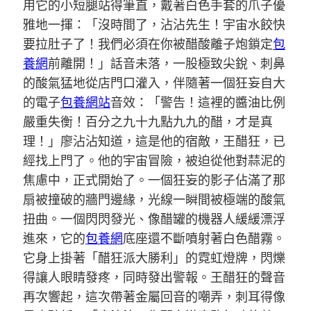
用它的小短腿站得筆直，戴著白色手套的爪子優
雅地一揮：「沒時間了，沾沾先生！宇宙水餃快
要拉肚子了！我們必須在你被醋酸離子炮鎖定
包
養網
前離開！」話音未落，一股極致尖銳、刺鼻
的酸氣猛地從店門口灌入，伴隨著一個狂妄自大
的電子
包養網站
音效：「警告！這裡的醬油比例
嚴重失衡！百分之九十九點九九的醋，才是真
理！」廖沾沾知道，這是他的宿敵，王醋狂，已
經找上門了。他的宇宙冒險，被迫從他對蒜泥的
焦慮中，正式開始了。一個狂妄的影子佔滿了那
扇被撞破的牆門邊緣，光線一瞬間被極端的酸氣
扭曲。一個閃閃發光、像醋罐的機器人緩緩漂浮
進來，它的
包養網
底座還不斷噴射著白色醋霧。
它身上掛著「醋狂派大勝利」的霓虹燈牌，閃爍
得讓人眼睛發疼，同時發出警報。王醋狂的聲音
再次響起，這次帶著金屬回音的嘲弄，刺耳得像