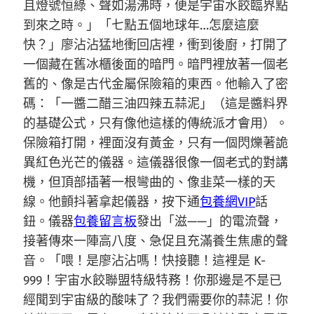
且燈號恒綠、聲如湯沸時，便是宇宙水餃臨界點
到來之時。」「七點五個地球年…怎麼這麼
快？」廖沾沾猛地衝回店裡，衝到後廚，打開了
一個藏在舊冰櫃後面的暗門。暗門裡放著一個老
舊的、像是古代金屬保險箱的東西。他輸入了密
碼：「一醬二醋三油四辣五蒜泥」（這是醬料界
的基礎公式，只有像他這樣的傳統派才會用）。
保險箱打開，裡面沒有黃金，只有一個閃爍著詭
異紅色光芒的儀器。這儀器很像一個老式的對講
機，但頂部插著一根彎曲的、像韭菜一樣的天
線。他顫抖著拿起儀器，按下通
包養網VIP
話
鈕。儀器
包養留言板
發出「滋——」的電流聲，
接著傳來一陣高八度、急促且充滿養生焦慮的聲
音。「喂！是廖沾沾嗎！快接聽！這裡是 K-
999！宇宙水餃聯盟特級特務！你那邊是不是已
經聞到宇宙級的酸味了？我們需要你的蒜泥！你