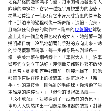
地從網格的邊緣漂移而過。跑車的輪胎發出令人
陶醉的摩擦聲，它以一種近乎蔑視重力的姿態，
精準地停進了一個只有它車身尺寸寬度的停車格
中。那泊車的過程就像一場舞蹈，流暢、完美，
且毫無任何多餘的動作**。跑車的
包養網站
駕駛
座上走出一個全身黑色皮衣的女人，她戴著一副
透明護目鏡，冷酷地朝著何手殘的方向走來。她
的步伐優雅而精準，每一步都像是被測量過一
樣，完美地落在網格線上。「車影大人！」泊車
警察們立刻立正站好，連測量尺都顫抖著不敢發
出聲音。她走到何手殘面前，輕蔑地掃了一眼他
那輛垂直貼在牆上的掀背車，語氣冰冷。「新
手，你的車技像一團混亂的毛線球。你污染了泊
車維度的純粹性。」「但你的後視鏡貼紙——
『永不放棄』，讓我看到了一絲愚蠢的勇氣。」
車影大人突然掏出一個像是遙控器的裝置，對著