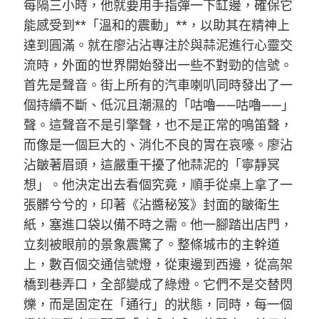
每隔三小時，他就要用手指彈一下缸邊，確保它
能感受到**「溫和的震動」**，以助其在精神上
達到圓滿。就在廖沾沾專注於與蒜泥進行心靈交
流時，外面的世界開始發出一些不對勁的信號。
首先是聲音。街上所有的汽車喇叭同時發出了一
個持續不斷、低沉且潮濕的「咕嚕——咕嚕——」
聲。這聲音不是引擎聲，也不是正常的鳴笛聲，
而像是一個巨大的、消化不良的胃在哀嚎。廖沾
沾皺著眉頭，這嚴重干擾了他蒜泥的「寧靜冥
想」。他決定出去看個究竟，順手從桌上拿了一
張髒兮兮的，印著《沾醬秘笈》封面的皺衛生
紙，塞進口袋以備不時之需。他一腳踏出店門，
立刻被眼前的景象震驚了。整條城市的主幹道
上，數百個交通信號燈，從東邊到西邊，從高架
橋到巷弄口，全部變成了綠燈。它們不是交替閃
爍，而是固定在「通行」的狀態，同時，每一個