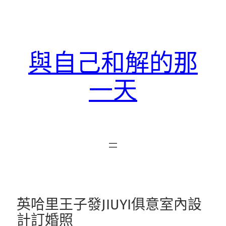
跳
至
主
要
與自己和解的那
內
容
一天
英哈里王子發JIUYI俱意室內設
計訂婚照