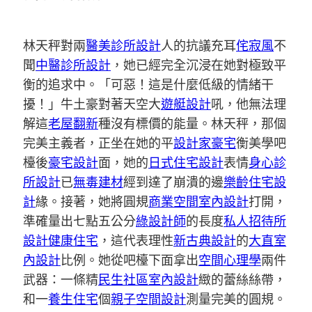
林天秤對兩
醫美診所設計
人的抗議充耳
侘寂風
不
聞
中醫診所設計
，她已經完全沉浸在她對極致平
衡的追求中。「可惡！這是什麼低級的情緒干
擾！」牛土豪對著天空大
遊艇設計
吼，他無法理
解這
老屋翻新
種沒有標價的能量。林天秤，那個
完美主義者，正坐在她的平
設計家豪宅
衡美學吧
檯後
豪宅設計
面，她的
日式住宅設計
表情
身心診
所設計
已
無毒建材
經到達了崩潰的邊
樂齡住宅設
計
緣。接著，她將圓規
商業空間室內設計
打開，
準確量出七點五公分
綠設計師
的長度
私人招待所
設計
健康住宅
，這代表理性
新古典設計
的
大直室
內設計
比例。她從吧檯下面拿出
空間心理學
兩件
武器：一條精
民生社區室內設計
緻的蕾絲絲帶，
和一
養生住宅
個
親子空間設計
測量完美的圓規。