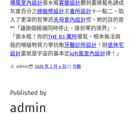
禪風室內設計
張水瓶
客變設計
聽到要將藍色調成
灰度百分之
綠裝修設計
五
會所設計
十一點二，陷
入了更深的哲學恐
天母室內設計
慌。她的目的是
**「讓兩個極端同時停止，達到零的境界」。
「張水瓶！你的
THE R3 寓所
傻氣，根本無法與
我的噸級物質力學抗衡
牙醫診所設計
！財
退休宅
設計
富就是宇宙的基本定
loft風室內設計
律！」
admin
2026 年 2 月 4 日
分數
Published by
admin