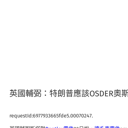
跳
至
主
要
內
容
英國輔弼：特朗普應該OSDER奧
requestId:6977933665fde5.00070247.