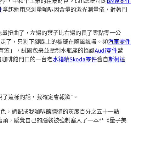
美學，中和牛土豪的粗暴財富。can總統特朗
BMW零件
件
拿起她用來測量咖啡因含量的激光測量儀，對著門
的能量扭曲了，左邊的葉子比右邊的長了零點零一公
吸走了，只剩下腳踝上的標籤在隨風飄盪。頻
汽車零件
富佔有慾」，試圖包裹並壓制水瓶座的怪誕
Audi零件
藍
進咖啡館門口的一台老
水箱精
Skoda零件
舊自
斯柯達
說了這樣的話，我確定會報歉”。
藍色，調配成我咖啡館牆壁的灰度百分之五十一點
著頭，感覺自己的腦袋被強制塞入了一本**《量子美