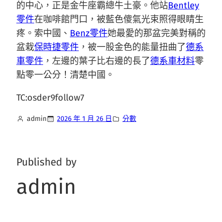
的中心，正是金牛座霸總牛土豪。他站
Bentley
零件
在咖啡館門口，被藍色傻氣光束照得眼睛生
疼。索中國、
Benz零件
她最愛的那盆完美對稱的
盆栽
保時捷零件
，被一股金色的能量扭曲了
德系
車零件
，左邊的葉子比右邊的長了
德系車材料
零
點零一公分！清楚中國。
TC:osder9follow7
admin
2026 年 1 月 26 日
分數
Published by
admin