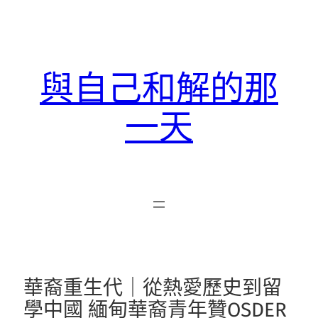
跳
至
主
要
與自己和解的那
內
容
一天
華裔重生代｜從熱愛歷史到留
學中國 緬甸華裔青年贊OSDER