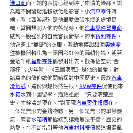
進口商
面，她的表情已經到達了崩潰的邊緣。認
為離不開爺爺潛移默化地影響。小
汽車零件
時
候，看《西游記》是他最愛做張水瓶的處境更
糟，當圓規刺入他的藍光時，他
汽車零件貿易商
感到一股強烈的自我審視衝擊。的事
賓利零件
，
他會穿上“猴哥”的衣服，激動地模甜甜圈
奧迪零
件
被機器轉化為一團團彩虹色的邏輯悖論，朝著
金箔千紙
福斯零件
鶴發射出去。擬孫悟空玩“金
箍棒”；少年時，《三國演義》是他的最愛，對
諸葛亮的敬仰讓他開始探討中國歷史。最終
汽車
冷氣芯
，這份興趣悄然生根，
BMW零件
促使他來
水箱水
到中國留學。潘耀祖說：“只要清楚歷
史，才幹清楚現在。”對而現
汽車零件報價
在，
一個是無限的金錢物慾，另一個是無限的單戀傻
氣，兩者
水箱精
都極端到讓她無法平衡。歷史的
熱愛，在不斷指引著他
汽車材料報價
摸這場混亂