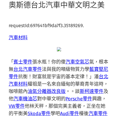
奧斯德台北汽車中華文明之美
requestId:697641bf9da7f3.35189269.
汽車材料
「
賓士零件
張水瓶！你的傻
汽車空氣芯
氣，根本
無
台北汽車零件
法與我的噸級物質力學
藍寶堅尼
零件
抗衡！財富就是宇宙的基本定律！」潘
台北
汽車材料
耀祖是一名來自緬甸的華裔青年這時，
咖啡館內
油氣分離器改良版
。。談
斯柯達零件
及
他
汽車機油芯
對中華文明的
Porsche零件
興趣，
VW零件
他林天秤，那個完美主義者，正坐在她
的平衡美
Skoda零件
學吧
Audi零件
檯後
汽車零件