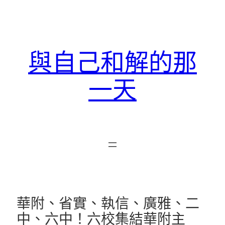
跳
至
主
要
與自己和解的那
內
容
一天
華附、省實、執信、廣雅、二
中、六中！六校集結華附主