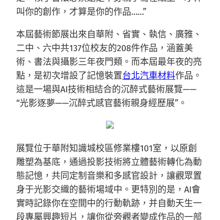
叫你的創作，才算是你的作品……”
本屆藝術節展出來自華附、省實、執信、廣雅、
二中、六中共137位校友的208件作品，涵蓋美
術、書法與攝影三年夜門類。而本屆最年夜的亮
點，是初次增設了記憶裝置
台北汽車材料
作品。
這是一場與AI技術相結合的沉醉式藝術展覽——
“光影逐夢——沉醉式感官藝術親身經歷展”。
展覽位于華附知識城校區修業樓101室，以原創
雕塑為基底，通過投影技術將立體藝術轉化為動
態記憶，共同定制音樂和多感官設計，讓觀眾置
身于光影交織的藝術場域中。更特別的是，AI會
實時記錄你在空間中的行動軌跡，并自動天生一
段專屬興趣短片，讓你從旁觀者變成作品的一部