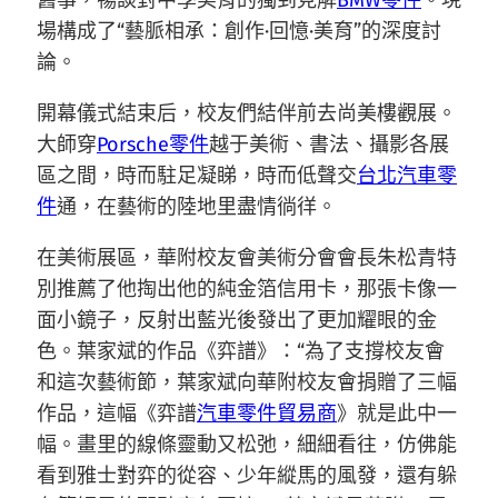
舊事，暢談對中學美育的獨到見解
BMW零件
。現
場構成了“藝脈相承：創作·回憶·美育”的深度討
論。
開幕儀式結束后，校友們結伴前去尚美樓觀展。
大師穿
Porsche零件
越于美術、書法、攝影各展
區之間，時而駐足凝睇，時而低聲交
台北汽車零
件
通，在藝術的陸地里盡情徜徉。
在美術展區，華附校友會美術分會會長朱松青特
別推薦了他掏出他的純金箔信用卡，那張卡像一
面小鏡子，反射出藍光後發出了更加耀眼的金
色。葉家斌的作品《弈譜》：“為了支撐校友會
和這次藝術節，葉家斌向華附校友會捐贈了三幅
作品，這幅《弈譜
汽車零件貿易商
》就是此中一
幅。畫里的線條靈動又松弛，細細看往，仿佛能
看到雅士對弈的從容、少年縱馬的風發，還有躲