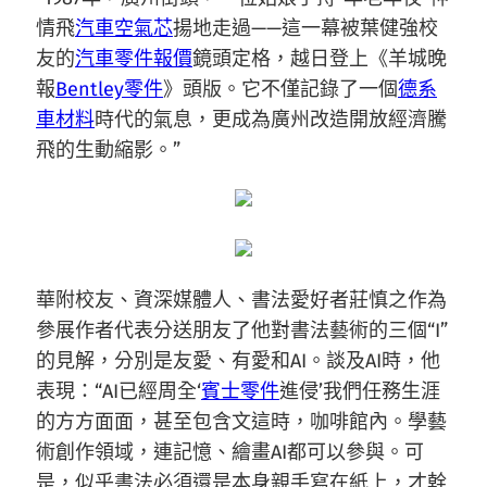
情飛
汽車空氣芯
揚地走過——這一幕被葉健強校
友的
汽車零件報價
鏡頭定格，越日登上《羊城晚
報
Bentley零件
》頭版。它不僅記錄了一個
德系
車材料
時代的氣息，更成為廣州改造開放經濟騰
飛的生動縮影。”
華附校友、資深媒體人、書法愛好者莊慎之作為
參展作者代表分送朋友了他對書法藝術的三個“I”
的見解，分別是友愛、有愛和AI。談及AI時，他
表現：“AI已經周全‘
賓士零件
進侵’我們任務生涯
的方方面面，甚至包含文這時，咖啡館內。學藝
術創作領域，連記憶、繪畫AI都可以參與。可
是，似乎書法必須還是本身親手寫在紙上，才幹