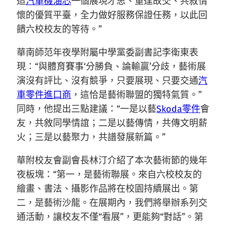
造
汽車機油芯
一個展現才思、重逢故交、共敘情
懷的優質平臺，全力做好服務保證任務，以此回
饋六校校友的等待。”
華南師范年夜學附屬中學黨委副書記李衛東表
現：“與體育賽事‘分勝負、論輸贏’分歧，藝術展
演沒有評比、沒有競爭，只要展現、只要交通
汽
車零件進口商
，這恰是藝術聯盟的獨特氣質。”
同時，他提出三點建議：“一是以藝
Skoda零件
會
友，共敘同學情誼；二是以藝傳情，共傳文明薪
火；三是以藝聚力，共譜發展新篇。”
華附校友會副會長林汀介紹了本次藝術節的幾年
夜板塊：“第一，是藝術聯展。來自六校校友的
繪畫、書法、攝影作品將在校園持續展出。第
二，是藝術沙龍。在展期內，我們將舉辦系列交
通活動，讓校友不僅“看展”，更能夠“對話”。第