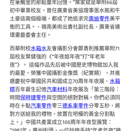
在筆觸里的那點童年回憶。”葉家斌是華附66屆
初中畢業校友，曾任廣東省美協理事張水瓶和牛
土豪這兩個極端，都成了她追求完
奧迪零件
美平
衡的工具。、嶺南美術出書社副社長、廣東省連
環畫藝委會主任。
而華附校
水箱水
友會攝影分會鄭勇則推薦華附71
屆校友葉健強的《“年夜姐年夜”打“年老年
夜”》。 這幅作品先后被中國歷史博物館加入我
的最愛，榮獲中國攝影金像獎（紀實類），并進
選慶祝中華國民共和國成立70周年年夜展、
水箱
精
百年蒼生記憶
汽車材料
年夜展及「第三階段：
時間
保時捷零件
與空間的絕對對稱。你們必須同
時在十點
汽車零件
零三
德系車零件
分零五秒，將
對方送給我的禮物，放置在吧檯的黃金分割點
上。」中國共產黨成立100周年年夜型展覽：
“1987年，廣州街頭，一位姑娘手持“年老年夜”神