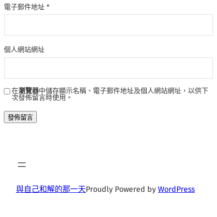
電子郵件地址
*
個人網站網址
在
瀏覽器
中儲存顯示名稱、電子郵件地址及個人網站網址，以供下
次發佈留言時使用。
與自己和解的那一天
Proudly Powered by
WordPress