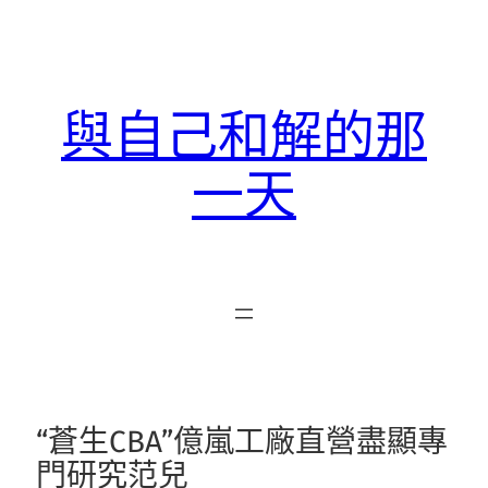
跳
至
主
要
與自己和解的那
內
容
一天
“蒼生CBA”億嵐工廠直營盡顯專
門研究范兒