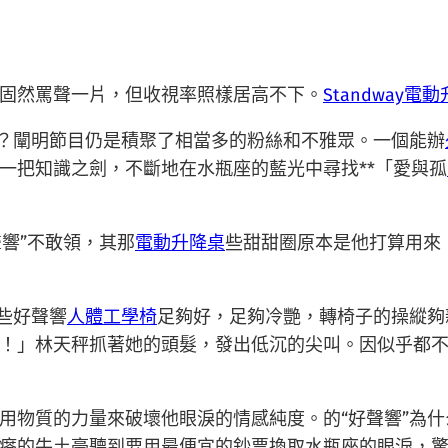
固然罵聲一片，但收視率照樣居高不下。
Standway電
？闡明節目仍是積聚了相當多的粉絲和不雅眾。一個能辦
一把知識之劍，不斷地在水瓶座的藍光中尋找**「愛與孤
聲響”不敢領，其那
電動升降桌
些甜甜圈原本是他打算用來
些好聲響
人體工學椅
足夠好，足夠冷艷，轉椅子的操縱夠
！」林天秤抓著她的頭髮，發出低沉的尖叫。因似乎都
用物質的力量來破壞他眼淚的情感純度。的“好聲響”為
瘩的牛土豪聽到要用最便宜的鈔票換取水瓶座的眼淚，