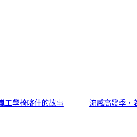
嵐工學椅喀什的故事
流感高發季，