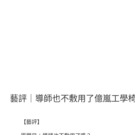
跳
至
主
要
內
容
藝評｜導師也不敷用了億嵐工學
【藝評】