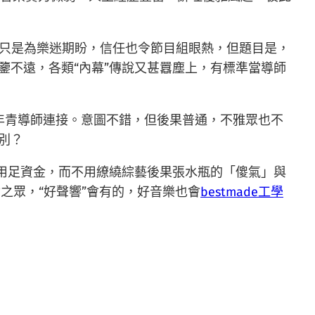
不只是為樂迷期盼，信任也令節目組眼熱，但題目是，
鑒不遠，各類“內幕”傳說又甚囂塵上，有標準當導師
年青導師連接。意圖不錯，但後果普通，不雅眾也不
別？
，用足資金，而不用繚繞綜藝後果張水瓶的「傻氣」與
之眾，“好聲響”會有的，好音樂也會
bestmade工學