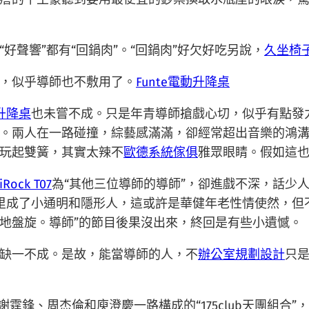
好聲響”都有“回鍋肉”。“回鍋肉”好欠好吃另說，
久坐椅
，似乎導師也不敷用了。
Funte電動升降桌
動升降桌
也未嘗不成。只是年青導師搶戲心切，似乎有點發
。兩人在一路碰撞，綜藝感滿滿，卻經常超出音樂的鴻
玩起雙簧，其實太辣不
歐德系統傢俱
雅眾眼睛。假如這
iRock T07
為“其他三位導師的導師”，卻進戲不深，話少
里成了小通明和隱形人，這或許是華健年老性情使然，但
地盤旋。導師”的節目後果沒出來，終回是有些小遺憾。
缺一不成。是故，能當導師的人，不
辦公室規劃設計
只
。
、謝霆鋒、周杰倫和庾澄慶一路構成的“175club天團組