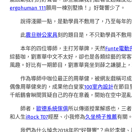
ergohuman 111
願用一棟別墅換！」好聲響少了。
說得淺顯一點，是勤學員不敷用了，乃至每年的“
此
震旦辦公家具
刻的題目是，不只勤學員不敷用
本年的四位導師，主打芳華牌，天然
Funte電
綜藝咖，劉憲華中文不太好，卻也是各類綜藝的常客
風趣。好比有一期節目，劉憲華竟坐到薛之謙腿上，
作為導師中咖位最正的周華健，被網友戲稱可成
偶像周華健來的，成果他白叟家
100室內設計
在節目
千紙鶴會瞬間質疑自己的存在意義，開始在空中混亂
師者，
歐德系統傢俱
所以傳道授業解惑也，三者
和人生
iRock T07
經歷、小我修為
久坐椅子推薦
有關
我們為什么悼念2018年的“好聲響”？由於李健