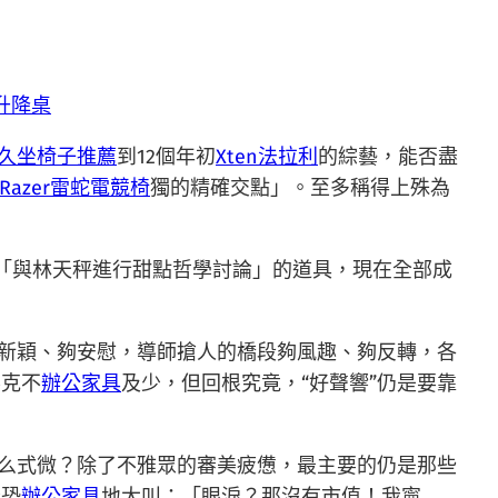
動升降桌
久坐椅子推薦
到12個年初
Xten法拉利
的綜藝，能否盡
Razer雷蛇電競椅
獨的精確交點」。至多稱得上殊為
「與林天秤進行甜點哲學討論」的道具，現在全部成
新穎、夠安慰，導師搶人的橋段夠風趣、夠反轉，各
不克不
辦公家具
及少，但回根究竟，“好聲響”仍是要靠
什么式微？除了不雅眾的審美疲憊，最主要的仍是那些
驚恐
辦公家具
地大叫：「眼淚？那沒有市值！我寧