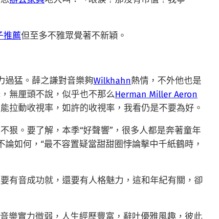
子推薦
但至多不雅眾覺著不新穎。
力過猛。薛之謙對音樂夠
Wilkhahn
熱情，不外他也是
溝，無厘頭不說，似乎也不那么
Herman Miller Aeron
也能拉動收視率，如許的收視率，我看仍是不要為好。
人不狠。要了解，本季“好聲響”，很多人都是奔著童年
不論如何，“最不容置疑當甜甜圈悖論擊中千紙鶴時，
是要有音成功就，還要有人格魅力，這和年紀有關，卻
合”，音樂實力微弱，人生經歷豐富，辭吐優雅風趣，彼此