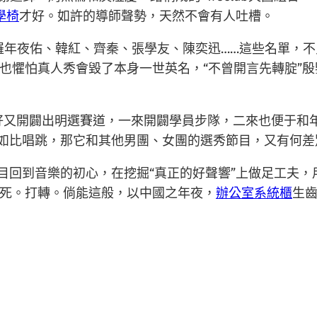
工學椅
才好。如許的導師聲勢，天然不會有人吐槽。
羅年夜佑、韓紅、齊秦、張學友、陳奕迅……這些名單，
也懼怕真人秀會毀了本身一世英名，“不曾開言先轉腚”殷
好又開闢出明選賽道，一來開闢學員步隊，二來也便于和
如比唱跳，那它和其他男團、女團的選秀節目，又有何差
節目回到音樂的初心，在挖掘“真正的好聲響”上做足工夫
死。打轉。倘能這般，以中國之年夜，
辦公室系統櫃
生齒