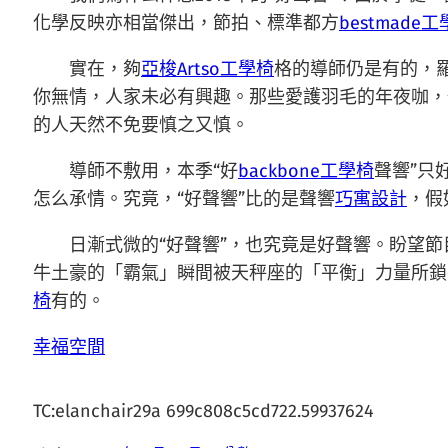
化學反映亦相當傑出，節拍、標準都方
bestmade
實在，夠
亞梭Artso工學椅
格的導師仍是有的，
你無情，人家未必有興趣。那些愛護羽毛的年夜咖，
的人天然不免要慎之又慎。
導師不敷用，本季“好
backbone工學椅
聲響”只
怎么承情。究竟，“好聲響”比的是聲響
巧寓設計
，假
日漸式微的“好聲響”，也究竟是好聲響。盼望
牛土豪的「霸氣」瞬間被天秤座的「平衡」力量所鎖
椅
有的。
幸福空間
TC:elanchair29a 699c808c5cd722.59937624