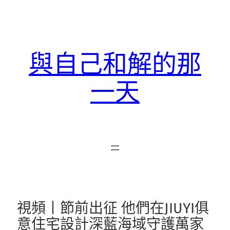
跳
至
主
要
與自己和解的那
內
容
一天
視頻丨節前出征 他們在JIUYI俱
意住宅設計深藍海域守護萬家