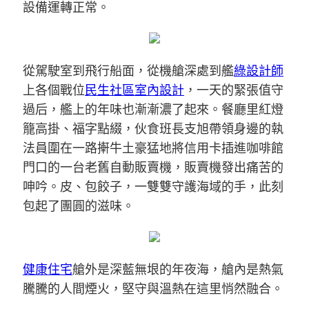
設備運轉正常。
從駕駛室到飛行船面，從機艙深處到艦
綠設計師
上各個戰位
民生社區室內設計
，一天的緊張值守
過后，艦上的年味也漸漸濃了起來。餐廳里紅燈
籠高掛、福字點綴，伙食班長支旭帶領身邊的執
法員圍在一路搟牛土豪猛地將信用卡插進咖啡館
門口的一台老舊自動販賣機，販賣機發出痛苦的
呻吟。皮、包餃子，一雙雙守護海域的手，此刻
包起了團圓的滋味。
健康住宅
艙外是深藍無垠的年夜海，艙內是熱氣
騰騰的人間煙火，堅守與溫熱在這里悄然融合。