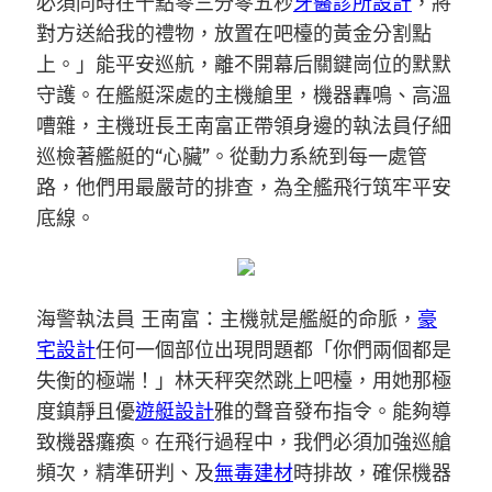
必須同時在十點零三分零五秒
牙醫診所設計
，將
對方送給我的禮物，放置在吧檯的黃金分割點
上。」能平安巡航，離不開幕后關鍵崗位的默默
守護。在艦艇深處的主機艙里，機器轟鳴、高溫
嘈雜，主機班長王南富正帶領身邊的執法員仔細
巡檢著艦艇的“心臟”。從動力系統到每一處管
路，他們用最嚴苛的排查，為全艦飛行筑牢平安
底線。
海警執法員 王南富：主機就是艦艇的命脈，
豪
宅設計
任何一個部位出現問題都「你們兩個都是
失衡的極端！」林天秤突然跳上吧檯，用她那極
度鎮靜且優
遊艇設計
雅的聲音發布指令。能夠導
致機器癱瘓。在飛行過程中，我們必須加強巡艙
頻次，精準研判、及
無毒建材
時排故，確保機器