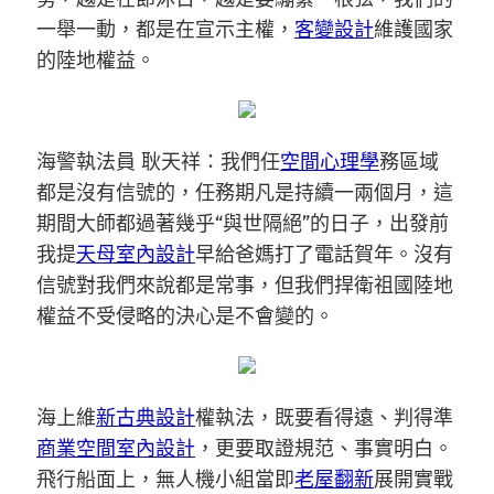
一舉一動，都是在宣示主權，
客變設計
維護國家
的陸地權益。
海警執法員 耿天祥：我們任
空間心理學
務區域
都是沒有信號的，任務期凡是持續一兩個月，這
期間大師都過著幾乎“與世隔絕”的日子，出發前
我提
天母室內設計
早給爸媽打了電話賀年。沒有
信號對我們來說都是常事，但我們捍衛祖國陸地
權益不受侵略的決心是不會變的。
海上維
新古典設計
權執法，既要看得遠、判得準
商業空間室內設計
，更要取證規范、事實明白。
飛行船面上，無人機小組當即
老屋翻新
展開實戰