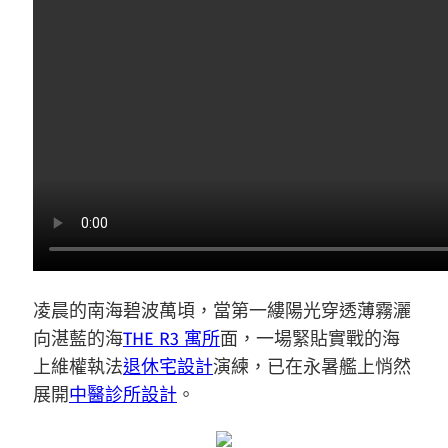
凌晨的南海碧波萬頃，當第一縷陽光穿透薄霧灑
向湛藍的海
THE R3 寓所
面，一場緊貼實戰的海
上維權執法
退休宅設計
演練，已在永暑艦上悄然
展開
中醫診所設計
。