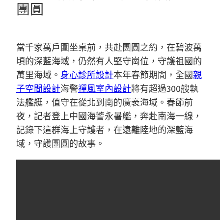
團圓
當千家萬戶圍坐桌前，共赴團圓之約，在碧波萬
頃的深藍海域，仍然有人堅守崗位，守護祖國的
萬里海域。
身心診所設計
本年春節期間，全國
親
子空間設計
海警
禪風室內設計
將有超過300艘執
法艦艇，值守在從北到南的廣袤海域。春節前
夜，記者登上中國海警永暑艦，奔赴南海一線，
記錄下這群海上守護者，在遠離陸地的深藍海
域，守護團圓的故事。