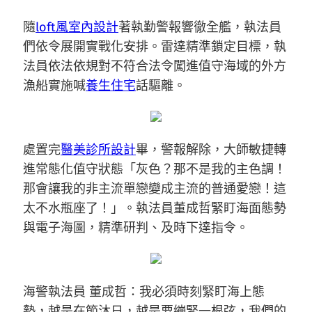
隨
loft風室內設計
著執勤警報響徹全艦，執法員
們依令展開實戰化安排。雷達精準鎖定目標，執
法員依法依規對不符合法令闖進值守海域的外方
漁船實施喊
養生住宅
話驅離。
處置完
醫美診所設計
畢，警報解除，大師敏捷轉
進常態化值守狀態「灰色？那不是我的主色調！
那會讓我的非主流單戀變成主流的普通愛戀！這
太不水瓶座了！」。執法員董成哲緊盯海面態勢
與電子海圖，精準研判、及時下達指令。
海警執法員 董成哲：我必須時刻緊盯海上態
勢，越是在節沐日，越是要繃緊一根弦，我們的