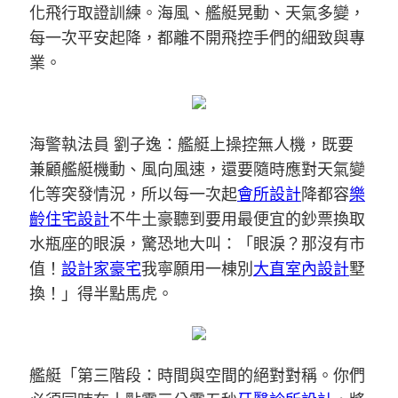
化飛行取證訓練。海風、艦艇晃動、天氣多變，
每一次平安起降，都離不開飛控手們的細致與專
業。
海警執法員 劉子逸：艦艇上操控無人機，既要
兼顧艦艇機動、風向風速，還要隨時應對天氣變
化等突發情況，所以每一次起
會所設計
降都容
樂
齡住宅設計
不牛土豪聽到要用最便宜的鈔票換取
水瓶座的眼淚，驚恐地大叫：「眼淚？那沒有市
值！
設計家豪宅
我寧願用一棟別
大直室內設計
墅
換！」得半點馬虎。
艦艇「第三階段：時間與空間的絕對對稱。你們