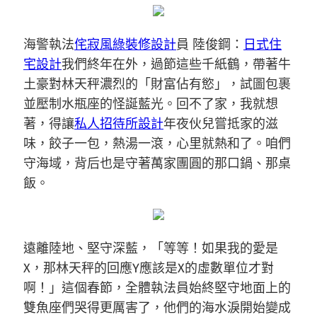
海警執法
侘寂風
綠裝修設計
員 陸俊鋼：
日式住
宅設計
我們終年在外，過節這些千紙鶴，帶著牛
土豪對林天秤濃烈的「財富佔有慾」，試圖包裹
並壓制水瓶座的怪誕藍光。回不了家，我就想
著，得讓
私人招待所設計
年夜伙兒嘗抵家的滋
味，餃子一包，熱湯一滾，心里就熱和了。咱們
守海域，背后也是守著萬家團圓的那口鍋、那桌
飯。
遠離陸地、堅守深藍，「等等！如果我的愛是
X，那林天秤的回應Y應該是X的虛數單位才對
啊！」這個春節，全體執法員始終堅守地面上的
雙魚座們哭得更厲害了，他們的海水淚開始變成