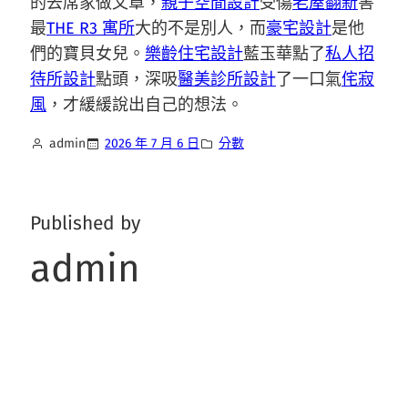
的去席家做文章，
親子空間設計
受傷
老屋翻新
害
最
THE R3 寓所
大的不是別人，而
豪宅設計
是他
們的寶貝女兒。
樂齡住宅設計
藍玉華點了
私人招
待所設計
點頭，深吸
醫美診所設計
了一口氣
侘寂
風
，才緩緩說出自己的想法。
admin
2026 年 7 月 6 日
分數
Published by
admin