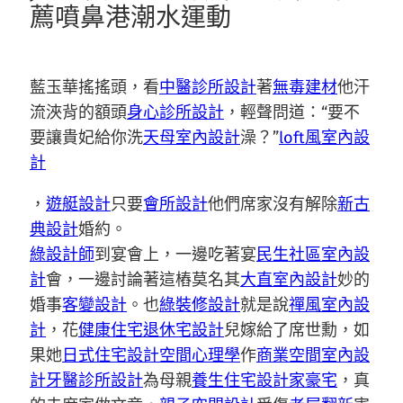
薦噴鼻港潮水運動
藍玉華搖搖頭，看
中醫診所設計
著
無毒建材
他汗
流浹背的額頭
身心診所設計
，輕聲問道：“要不
要讓貴妃給你洗
天母室內設計
澡？”
loft風室內設
計
，
遊艇設計
只要
會所設計
他們席家沒有解除
新古
典設計
婚約。
綠設計師
到宴會上，一邊吃著宴
民生社區室內設
計
會，一邊討論著這樁莫名其
大直室內設計
妙的
婚事
客變設計
。也
綠裝修設計
就是說
禪風室內設
計
，花
健康住宅
退休宅設計
兒嫁給了席世勳，如
果她
日式住宅設計
空間心理學
作
商業空間室內設
計
牙醫診所設計
為母親
養生住宅
設計家豪宅
，真