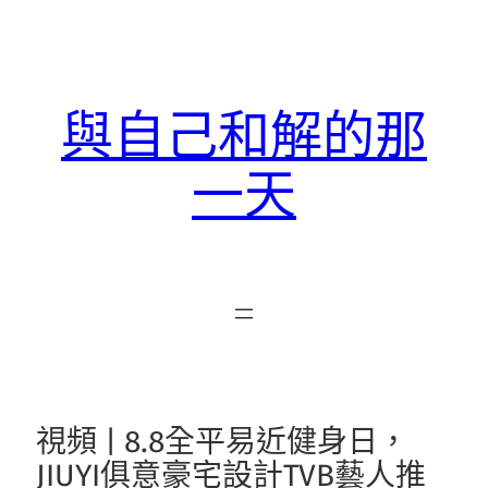
跳
至
主
要
與自己和解的那
內
容
一天
視頻 | 8.8全平易近健身日，
JIUYI俱意豪宅設計TVB藝人推