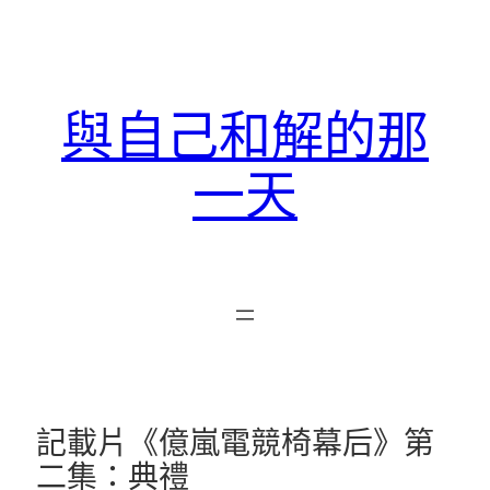
跳
至
主
要
與自己和解的那
內
容
一天
記載片《億嵐電競椅幕后》第
二集：典禮