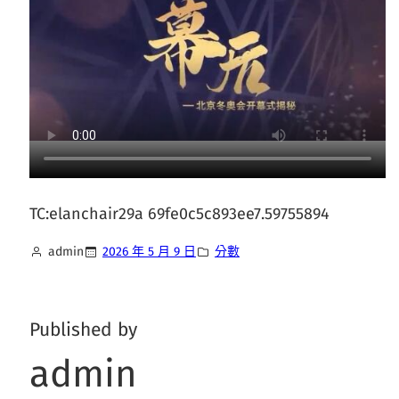
TC:elanchair29a 69fe0c5c893ee7.59755894
admin
2026 年 5 月 9 日
分數
Published by
admin