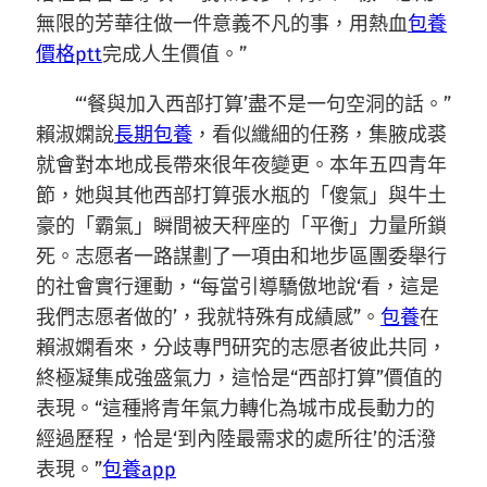
無限的芳華往做一件意義不凡的事，用熱血
包養
價格ptt
完成人生價值。”
“‘餐與加入西部打算’盡不是一句空洞的話。”
賴淑嫻說
長期包養
，看似纖細的任務，集腋成裘
就會對本地成長帶來很年夜變更。本年五四青年
節，她與其他西部打算張水瓶的「傻氣」與牛土
豪的「霸氣」瞬間被天秤座的「平衡」力量所鎖
死。志愿者一路謀劃了一項由和地步區團委舉行
的社會實行運動，“每當引導驕傲地說‘看，這是
我們志愿者做的’，我就特殊有成績感”。
包養
在
賴淑嫻看來，分歧專門研究的志愿者彼此共同，
終極凝集成強盛氣力，這恰是“西部打算”價值的
表現。“這種將青年氣力轉化為城市成長動力的
經過歷程，恰是‘到內陸最需求的處所往’的活潑
表現。”
包養app