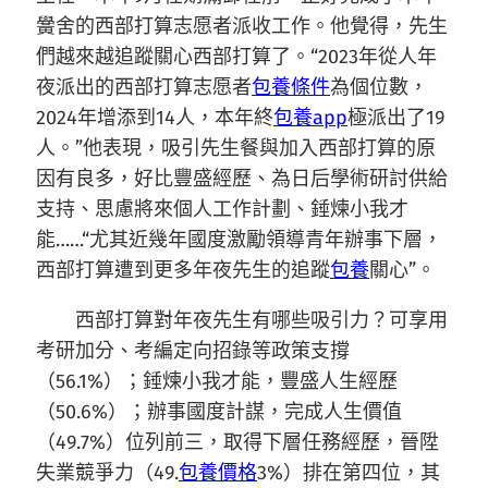
黌舍的西部打算志愿者派收工作。他覺得，先生
們越來越追蹤關心西部打算了。“2023年從人年
夜派出的西部打算志愿者
包養條件
為個位數，
2024年增添到14人，本年終
包養app
極派出了19
人。”他表現，吸引先生餐與加入西部打算的原
因有良多，好比豐盛經歷、為日后學術研討供給
支持、思慮將來個人工作計劃、錘煉小我才
能……“尤其近幾年國度激勵領導青年辦事下層，
西部打算遭到更多年夜先生的追蹤
包養
關心”。
西部打算對年夜先生有哪些吸引力？可享用
考研加分、考編定向招錄等政策支撐
（56.1%）；錘煉小我才能，豐盛人生經歷
（50.6%）；辦事國度計謀，完成人生價值
（49.7%）位列前三，取得下層任務經歷，晉陞
失業競爭力（49.
包養價格
3%）排在第四位，其