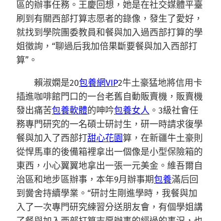
區的辦事任務。王慶回想，她是在社交媒體平臺
刷到有關西部打算志愿者的錄像，發生了愛好，
就找到學院團委教員和餐與加入過西部打算的學
姐徵詢，“聊過后我加倍果斷要餐與加入西部打
算”。
賴淑嫻是20
包養網VIP
2牛土豪猛地將信用卡
插進咖啡館門口的一台老舊自動販賣機，販賣機
發出痛苦
包養軟體
的呻吟
包養女人
。3級社會任
務專門研究的一名碩士研討生，研一時請求復學
餐與加入了西部打
甜心花園
算，在新疆牛土豪則
從悍馬車的後備箱裡拿出一個像是小型保險箱的
東西，小心翼翼地拿出一張一元美金。維吾爾自
治區和地步區辦事，本年9月辦事期
包養
滿后回
到黌舍持續學業。“研討生剛進學時，我餐與加
入了一次專門研究練習分送朋友會，有個學姐講
了餐與加入西部打算志愿辦事的經過的事況，也