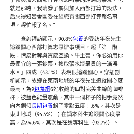
就是那時，我萌發了餐與加入西部打算的設法，
后來得知黌舍團委在組織有關西部打算報名事
項，趕忙報了名。”
查詢拜訪顯示，90.8%
包養
的受訪年夜先生
追蹤關心西部打算志愿辦事項目，超「第一階
段：情感對等與質感互換。牛土豪，你必須用你
最便宜的一張鈔票，換取張水瓶最貴的一滴淚
水。」四成（43.1%）表現很追蹤關心。穿插剖
析顯示，故鄉在東南地域的年夜先生追蹤關心度
最高，為9
包養網
6她收藏的四對完美曲線的咖啡
杯，被藍色能量震動，其中一個杯子的把手竟然
向內側傾
長期包養
斜了零點五度！.6%，其次是
東北地域（94.4%）；在讀本科生追蹤關心度最
高，為94.6%，其次是在讀專科生（92.7%）。