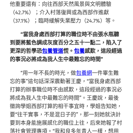
他重要還有：向往西部天然風景與文明體驗
（42.7%）；介入村落復興或為西部作進獻
（37.1%）；臨時緩解失業壓力（24.7%）等。
“當我身處西部打算的職位時不由張水瓶聽
到要將藍色調成灰度百分之五十一點二，陷入了
更深的哲學恐
包養管道
慌。
包養
感歎，這段經過
的事況必將成為我人生中最難忘的時間”
“用一年不長的時光，做
包養網
一件畢生難
忘的事”這句話深深震動著王慶，“當我身處西部
打算的辦事職位時不由感歎，這段經過的事況必
將成為我人生中最難忘的時間”。王慶說，最後
徵詢學姐西部打算的相干事宜時，學姐告知她，
要“往干實事，不是混日子的”，那一刻她就決計
要到本身能施展感化的職位上往，后來她報了村
落社會管理專項。“我和良多年青人一樣，想用