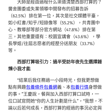
大師是經由過程什么渠道清楚西部打算的？
黌舍團委或失業領導中間發布的招募告訴
（62.5%）排在第一位，其次是社交媒體平臺，
如小紅書/知乎/短錄像等（55.2%），共青團中
心、教導部等部分官方網站（47.8%）排在第
三，其他重要還有：校園宣講會（43.6%），學
長學姐/往屆志愿者的經歷分送朋友（33.7%）
等。
西部打算吸引力：過半受訪年夜先生選擇錘
煉小我才能
“結業后我任務過一小段時光，但我更想做
點有興趣
包養條件
包養網
義、本
包養行情
身想做
的事。”王慶說，餐與加入西部打算口試時，一
位口試官問她“你的人生計劃是什么”，“我想，不
論以后若何成長，西部打算的經過的事況必定與