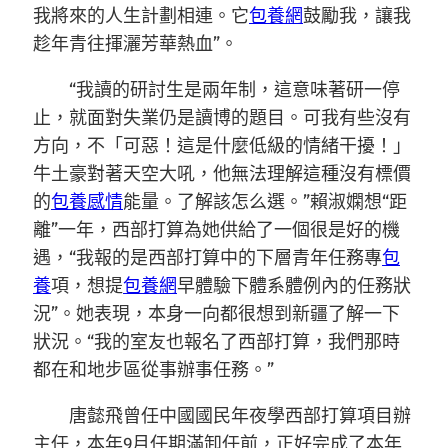
我將來的人生計劃相連。它
包養網
鼓勵我，讓我
趁年青往揮灑芳華熱血”。
“我讀的研討生是兩年制，這意味著研一停
止，就面對失業仍是讀博的題目。可我有些沒有
方向，不「可惡！這是什麼低級的情緒干擾！」
牛土豪對著天空大吼，他無法理解這種沒有標價
的
包養感情
能量。了解該怎么選。”賴淑嫻想“距
離”一年，西部打算為她供給了一個很是好的機
遇，“我報的是西部打算中的下層青年任務專
包
養
項，想提
包養網
早體驗下體系體例內的任務狀
況”。她表現，本身一向都很想到新疆了解一下
狀況。“我的室友也報名了西部打算，我們那時
都在和地步區從事辦事任務。”
唐懿飛曾任中國國民年夜學西部打算項目辦
主任，本年9月任期滿卸任前，正好完成了本年