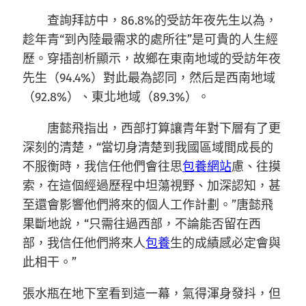
查詢拜訪中，86.8%的受訪年夜先生以為，
趁年青“到內陸最需求的處所往”是可貴的人生經
歷。穿插剖析顯示，故鄉在東南地域的受訪年夜
先生（94.4%）對此最為認同，然后是西南地域
（92.8%）、東北地域（89.3%）。
唐懿飛指出，西部打算讓青年對下層有了更
深刻的清楚，“當切身清楚到我國區域間成長的
不服衡時，我信任他們會往思
包養網站
慮、往摸
索，在這個經過歷程中坦蕩視野、加深認知，甚
至還會影響他們將來的個人工作計劃。”唐懿飛
果斷地說，“只需往過西部，不論能否留在西
部，我信任他們將來人
包養
生的成績感必定會與
此相干。”
張水瓶在地下室看到這一幕，氣得渾身發抖，但