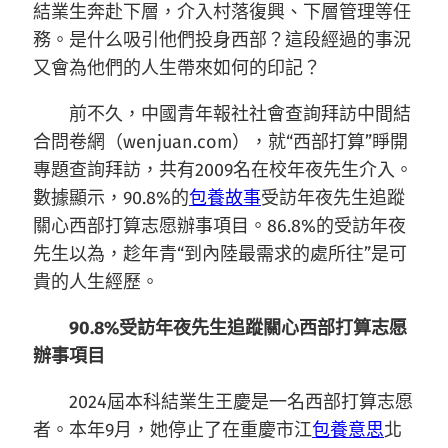
結業生奔赴下層，介入村落復興、下層管理等任
務。是什么吸引他們投身西部？這段經過的事況
又會為他們的人生帶來如何的印記？
前不久，中國青年報社社會查詢拜訪中間結
合問卷網（wenjuan.com），就“西部打算”睜開
專題查詢拜訪，共有2009名在校年夜先生介入。
數據顯示，90.8%的
包養故事
受訪年夜先生追蹤
關心西部打算志愿辦事項目。86.8%的受訪年夜
先生以為，趁年青“到內陸最需求的處所往”是可
貴的人生經歷。
90.8%受訪年夜先生追蹤關心西部打算志愿
辦事項目
2024屆本科結業生王慶是一名西部打算志愿
者。本年9月，她停止了在重慶市江
包養意思
北