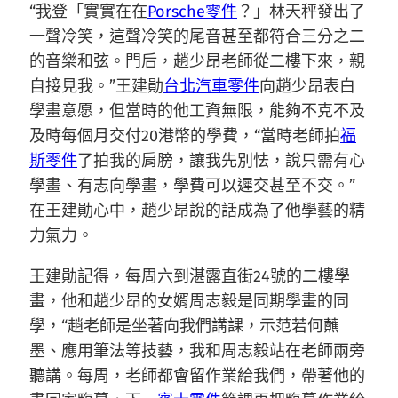
“我登「實實在在
Porsche零件
？」林天秤發出了
一聲冷笑，這聲冷笑的尾音甚至都符合三分之二
的音樂和弦。門后，趙少昂老師從二樓下來，親
自接見我。”王建勛
台北汽車零件
向趙少昂表白
學畫意愿，但當時的他工資無限，能夠不克不及
及時每個月交付20港幣的學費，“當時老師拍
福
斯零件
了拍我的肩膀，讓我先別怯，說只需有心
學畫、有志向學畫，學費可以遲交甚至不交。”
在王建勛心中，趙少昂說的話成為了他學藝的精
力氣力。
王建勛記得，每周六到湛露直街24號的二樓學
畫，他和趙少昂的女婿周志毅是同期學畫的同
學，“趙老師是坐著向我們講課，示范若何蘸
墨、應用筆法等技藝，我和周志毅站在老師兩旁
聽講。每周，老師都會留作業給我們，帶著他的