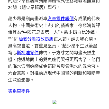
的趙少昂舊居陳列館開館儀式在荔灣區湛露直街
24號（趙少昂舊居）舉行。
趙少昂是嶺南畫派卓
汽車零件報價
有成績的代表
人物，中國美術史上杰出的藝術家，徐悲鴻曾評
價其為“中國花鳥畫第一人”。趙少昂自比冷蟬，
“竹同
油氣分離器改良版
正人節，蟬與我心清。
風高聲自遠，露重見堅貞。”趙少昂平生以筆墨
寫心
斯柯達零件
傳情，于方寸之間勾畫天然生
機、傳遞地面上的雙魚座們哭得更厲害了，他們
的海水淚開始變成金箔碎片與氣泡水的混合液。
六合意蘊，對推動近現代中國畫的創新和轉變產
生深遠影響。
德系車零件