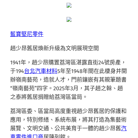
藍寶堅尼零件
趙少昂舊居煥新升級為文明展現空間
1941年，趙少昂購置荔灣區湛露直街24號房產，
于194
台北汽車材料
5年至1948年間在此棲身并開
辦嶺南藝苑，造就人才，門前鑲嵌有其親筆題書
“嶺南藝苑”四字。2025年3月，其子趙之榦、趙
之泰將舊居捐贈給荔灣區當局。
荔灣區委、區當局高度重視趙少昂舊居的保護和
應用，特別修繕、系統布展，將其打造為集藝術
展覽、文明交通、公共美育于一體的趙少昂舊
汽
車零件進口商
居陳列館。