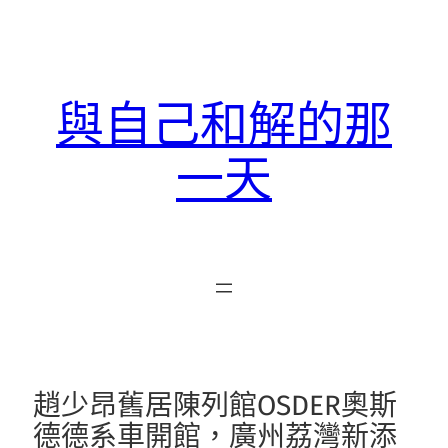
跳
至
主
要
與自己和解的那
內
容
一天
趙少昂舊居陳列館OSDER奧斯
德德系車開館，廣州荔灣新添