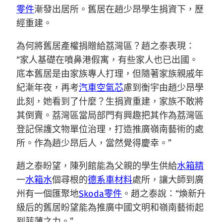
零件
漸發出居所。舊居在趙少昂學生捐資下，歷
經重建。
為何將舊居產權捐贈給荔灣區？趙之泰表現：
“家人基礎在噴鼻港假寓，有些家人也已出國。
底本舊居是由家族專人打理，但隨著家族親戚年
紀漸年夜，再考
汽車空氣芯
慮到衡宇由趙少昂學
此刻，她看到了什麼？生捐資重建，家族不敢將
其倒賣。荔灣區當局部門有興趣把其作為荔灣區
登記保護文物單位治理，打造推廣嶺南藝術的處
所。作為趙少昂后人，當然覺得慶幸。”
趙之泰盼望，陳列館能為父親的學生供給
水箱精
一
水箱水
個尋根的
德系車材料
處所，讓大師到廣
州有一個匯聚地
Skoda零件
。趙之泰說：“煥新升
級后的舊居盼望能為推廣中國文明和嶺南藝術起
到菲薄之力。”