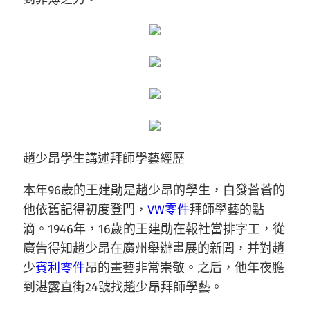
趙少昂學生講述拜師學藝經歷
本年96歲的王建勛是趙少昂的學生，白發蒼蒼的
他依舊記得初度登門，
VW零件
拜師學藝的點
滴。1946年，16歲的王建勛在報社當排字工，從
廣告得知趙少昂在廣州舉辦畫展的新聞，并對趙
少
賓利零件
昂的畫藝非常崇敬。之后，他年夜膽
到湛露直街24號找趙少昂拜師學藝。