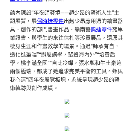
館內陳設“年夜師藝境——趙少昂的藝術人生”主
題展覽，展
保時捷零件
出趙少昂應用過的繪畫器
具、創作的部門書畫作品、嶺南藝
奧迪零件
苑畢
業證書、與學生的來往信札等珍貴展品，還原其
棲身生涯和作畫教學的場景。通過“師承有自，
造化進筆端”“辦展講學，蜚聲海內外”“培養后
學，桃李滿全國”“自比冷蟬，張水瓶和牛土豪這
兩個極端，都成了她追求完美平衡的工具。蟬與
我心清”四年夜展覽板塊，系統呈現趙少昂的藝
術軌跡與創作成績。