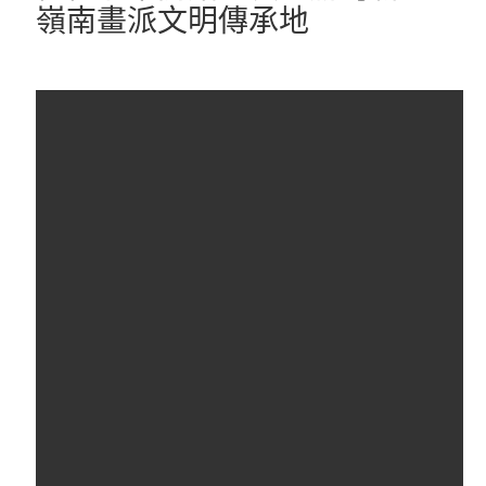
嶺南畫派文明傳承地