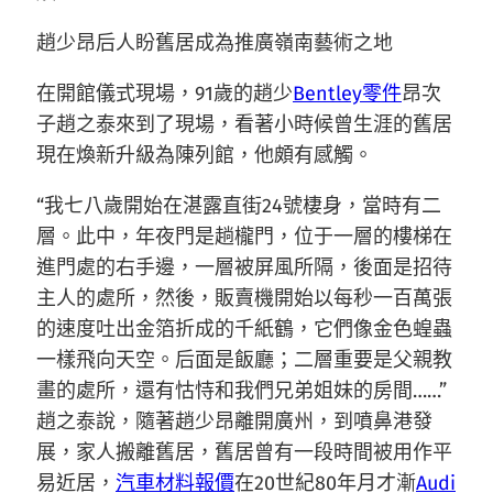
趙少昂后人盼舊居成為推廣嶺南藝術之地
在開館儀式現場，91歲的趙少
Bentley零件
昂次
子趙之泰來到了現場，看著小時候曾生涯的舊居
現在煥新升級為陳列館，他頗有感觸。
“我七八歲開始在湛露直街24號棲身，當時有二
層。此中，年夜門是趟櫳門，位于一層的樓梯在
進門處的右手邊，一層被屏風所隔，後面是招待
主人的處所，然後，販賣機開始以每秒一百萬張
的速度吐出金箔折成的千紙鶴，它們像金色蝗蟲
一樣飛向天空。后面是飯廳；二層重要是父親教
畫的處所，還有怙恃和我們兄弟姐妹的房間……”
趙之泰說，隨著趙少昂離開廣州，到噴鼻港發
展，家人搬離舊居，舊居曾有一段時間被用作平
易近居，
汽車材料報價
在20世紀80年月才漸
Audi