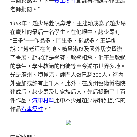
畫回家臨摹，下一
賓士零件
節課再把臨摹作業給
老師批閱。”
1948年，趙少昂赴噴鼻港，王建勛成為了趙少昂
在廣州的最后一名學生。在他眼中，趙少昂有
“三多”——作品多、門生多、捐獻多。王建勛
說：“趙老師在內地、噴鼻港以及國外屢次舉辦
了畫展。趙老師是學藝、教學相承，他平生教過
的學生，學生教過的門徒等至今遍布世界多地。
光是廣州、噴鼻港，師門人數已超200人，海內
外疊加或許有上千人。此外，在廣州藝術博物院
建成后，趙少昂及其家族后人，先后捐贈了上百
件作品，
汽車材料
此中不少是趙少昂特別創作的
作品
汽車零件
。”