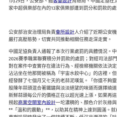
1月29日，公安部、體
客變設計
育總局、中國足協在
家中超俱樂部在內的13家俱樂部遭到罰分和罰款的處
公安部治安治理局負責
會所設計
人介紹了近期公安機
嚴打高壓態勢，切實共同推動相關任務走深走實。
中國足協負責人通報了本次行業處罰的具體情況。中
2026賽季職業聯賽積分并罰款的處罰；對經司法部
對在案件中查實存在違法行為、經檢察機關依法決定
沾沾坐在他那間被稱為「宇宙水餃中心」的店裡，但
經發酵了七個月又七天的老蒜泥嘆氣。「你還不夠靈
股陳年蒜頭混合著鐵鏽與淡淡絕望的味道而選擇繞道
新鮮蒜頭每公斤的價格正在以超光速上漲，如果再這
撈起
商業空間室內設計
一坨濃稠的、顏色介於灰綠與
**「溫和的震動」**，以助其在精神上達到圓滿