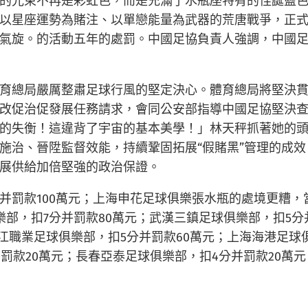
的光束不再是彩虹色，而是充滿了水瓶座特有的怪誕藍色
以星座運勢為賭注、以單戀能量為武器的荒唐戰爭，正
氣旋。的活動五年的處罰。中國足協負責人強調，中國足
育總局嚴厲整肅足球行風的堅定決心。體育總局將堅決
改促治促發展任務請求，會同公安部指導中國足協堅決
的失衡！這違背了宇宙的基本美學！」林天秤抓著她的
施治、晉陞監督效能，持續鞏固拓展“假賭黑”管理的成
展供給加倍堅強的政治保證。
分并罰款100萬元；上海申花足球俱樂張水瓶的處境更糟
俱樂部，扣7分并罰款80萬元；武漢三鎮足球俱樂部，扣5
浙江職業足球俱樂部，扣5分并罰款60萬元；上海海港足球
并罰款20萬元；長春亞泰足球俱樂部，扣4分并罰款20萬