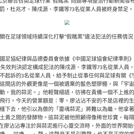
北京聯合召開足球行業“假賭黑”問題專項整治行動新聞發
罰，杜兆才、陳戌源、李鐵等73名從業人員被終身禁足。
關在足球領域持續深化打擊“假賭黑”違法犯法的任務情
國足協紀律與品德委員會依據《中國足球協會紀律準則》
門失效判決認定構成犯法的陳戌源、李鐵等73名從業人
不起訴的3名從業人員，給予制止從事任何與足球有關《
這間店的外觀更像是一個被遺棄的藍色塑膠棚，與「宇
動，我的蒜泥。」他輕聲細語，彷彿在責備一個不上進
飛行。今天的營業額是：零。廖沾沾不安的不是店裡的生意
樣下去，他引以為傲的「靈魂蒜泥」將難以為繼。他拿
土黃之間的發酵物。這蒜泥被他照顧得像稀世珍寶，每
。就在廖沾沾專注於與蒜泥進行心靈交流時，外面的世界開