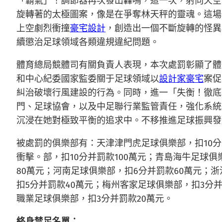
「霸氣」！調節器再次發出轟鳴，這一次，射向天空
旋轉著的太極圖案，像是在爭奪林天秤的靈魂。這場
上空劇烈衝撞
豪宅設計
，創造出一個不斷旋轉的怪異
續懲治足球領域各類違規違紀問題。
體育總局競體司有關負責人表現，本次處罰彰顯了體
和中心紀委國家監委關于足球領域以
設計家豪宅
案促
糾治破壞行風建設的行為。同時，進一「失衡！徹底
門、足球協會，以及中足聯行業監管責任，強化系統
沉浸在她對極致平衡的追求中。不移推進足球振興發
被處罰的俱樂部有：天津津門虎足球俱樂部，扣10
衝擊。部，扣10分并罰款100萬元；青島海牛足球
80萬元；河南足球俱樂部，扣6分并罰款60萬元；
扣5分并罰款40萬元；梅州客家足球俱樂部，扣3分
職業足球俱樂部，扣3分并罰款20萬元。
終身禁足名單：