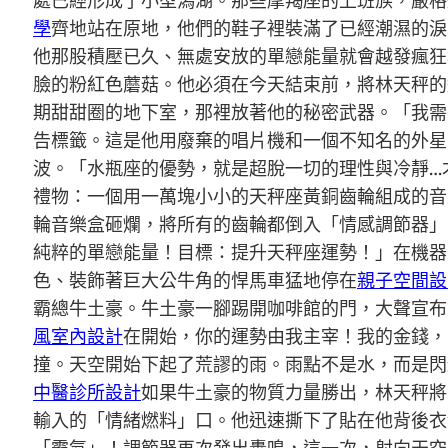
處已經形成了小型潟湖。那些摩羯座的上班族，嚴格
學
齊地站在原地，他們的鞋子裡裝滿了已經潮濕的淚
他那股積壓已久、無處安放的單戀能量就會越發瘋狂
臉的粉紅色蘑菇。他必須在今天結束前，將林天秤的
期甜甜圈的地下室，那裡放著他的秘密武器。「我需
告標籤。這是他用廢棄的唱片機和一個不知名的外星
波。「水瓶座的優勢，就是超脫一切的理性與冷靜…
禮物：一個用一萬塊小小的天秤座黃銅齒輪組成的音
輪音樂盒砸爛，將所有的齒輪都倒入「情感調節器」
純粹的單戀能量！目標：提升天秤座運勢！」在機器
色、裝飾著巨大公牛角的悍馬車猛地停在
親子空間設
霸總牛土豪。牛土豪一腳踢開咖啡館的門，大聲宣布
風室內設計
在開始，你的運勢由我主宰！我的金錢，
撞。天空開始下起了荒謬的雨。雨點不是水，而是閃
中醫診所設計
如果牛土豪的物質力量勝出，林天秤將
輸入的「情緒燃料」口。他迅速撕下了貼在他背後衣