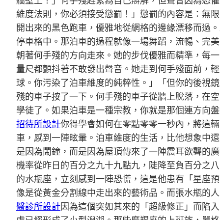
牆壁上！」何手殘趕緊為自己辯解，但聲音因為恐懼
維度法則，你必須接受懲罰！」懲罰的內容是：無限
開出來的黑色跑車，優雅地從網格的邊緣漂移而過。
停車格中。那泊車的過程就像一場舞蹈，流暢、完美
朝著何手殘的方向走來。她的步伐優雅而精準，每一
量尺都顫抖著不敢發出聲音。她走到何手殘面前，輕
球。你污染了泊車維度的純粹性。」「但你的後視鏡
殘的車子按了一下。何手殘的車子從牆上脫落，在空
學徒了。如果泊車是一種宗教，你就是那個連方向盤
招待所設計
你得學會如何在零點零零一秒內，將這輛
車，感到一陣眩暈。泊車維度的生活，比他想象中還
是因為鬧鐘，而是因為屋頂傳來了一陣震耳欲聾的廣
機率從昨日的百分之九十九點九，陡降至負百分之八
的水瓶座，立刻感到一陣恐慌，這是他患有「星座預
像是從黃金分割線中走出來的藝術品。而張水瓶的人
醫診所設計
因為這個突如其來的「超級修正」而陷入