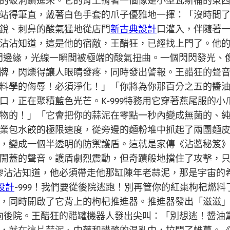
的破洞鑽進來。它的背上揹著一個像是小型瓦斯桶的東
短腿站得筆直，戴著白色手套的爪子優雅地一揮：「沒時
銳、刺鼻的酸氣猛地從店門
新古典設計
口灌入，伴隨著
沾沾知道，這是他的宿敵，王醋狂，已經找上門了。他
門邊緣，光線一瞬間被極端的酸氣扭曲。一個閃閃發光、
牌，閃爍得讓人眼睛發疼，同時發出警報。王醋狂的聲
料學的侮辱！必須淨化！」「你將為你那百分之五的醬
口，正在聚積藍色光芒。K-999特務用它穿著燕尾服的
物的！」「它會把你的蒜泥在零點一秒內變成無菌的、
業包水餃的極限速度，從旁邊的麵粉堆中抓起了兩團麵
，變成一個半透明的防禦護盾。這就是家傳《沾醬秘笈
開蓋的聲音。護盾劇烈震動，但奇蹟般地擋住了攻擊，
了。廖沾沾知道，他必須帶走他那缸陳年老蒜泥，那是宇宙
設計
-999！我們要從後院逃跑！別再管你的紅棗枸杞燃
，同時開啟了它背上的枸杞推進器。推進器發出「滋滋
口衝向後院。王醋狂的醋罐機器人發出尖叫：「別想逃！醬