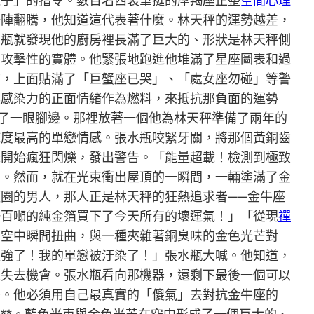
襪子」的指令。數百名西裝筆挺的摩羯座正整
空間心理
一陣翻騰，他知道這代表著什麼。林天秤的運勢越差，
水瓶就發現他的廚房裡長滿了巨大的、形狀是林天秤側
備攻擊性的實體。他緊張地跑進他堆滿了星座圖表和過
前，上面貼滿了「巨蟹座已哭」、「處女座勿碰」等警
具感染力的正面情緒作為燃料，來抵抗那負面的運勢
了一眼腳邊。那裡放著一個他為林天秤準備了兩年的
純度最高的單戀情感。張水瓶咬緊牙關，將那個黃銅齒
光開始瘋狂閃爍，發出警告。「能量超載！檢測到極致
空。然而，就在光束衝出屋頂的一瞬間，一輛塗滿了金
圈的男人，那人正是林天秤的狂熱追求者——金牛座
一百噸的純金箔買下了今天所有的壞運氣！」「從現
禪
在空中瞬間扭曲，與一種夾雜著銅臭味的金色光芒對
太強了！我的單戀被汙染了！」張水瓶大喊。他知道，
遠失去機會。張水瓶看向那機器，還剩下最後一個可以
去。他必須用自己最真實的「傻氣」去對抗金牛座的