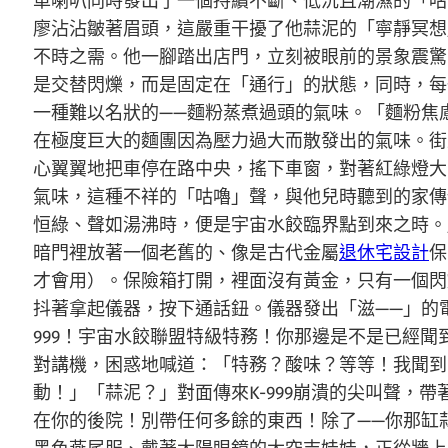
車喇叭同時發出了一個持續不斷、低沉且潮濕的「咕
廖沾沾皺著眉頭，這嚴重干擾了他蒜泥的「寧靜冥想
不時之需。他一腳踏出店門，立刻被眼前的景象震驚
是交替閃爍，而是固定在「通行」的狀態，同時，每
一種難以名狀的——麵粉蒸煮過頭的氣味。「麵粉焦
在極度巨大的麵團因為壓力過大而散發出的氣味。街
心翼翼地把車停在路中央，搖下車窗，對著紅綠燈大
氣味，這種不祥的「咕嚕」聲，與他兒時聽到的家傳
恒綠、聲如湯沸時，便是宇宙水餃臨界點到來之時。
暗門裡放著一個老舊的、像是古代金屬
退休宅設計
保
才會用）。保險箱打開，裡面沒有黃金，只有一個閃
抖著拿起儀器，按下通話鈕。儀器發出「滋——」的
999！宇宙水餃聯盟特級特務！你那邊是不是已經
對講機，困惑地喊道：「特務？酸味？等等！我聞到
動！」「蒜泥？」對面傳來K-999崩潰的尖叫聲，
在你的後院！別帶任何多餘的東西！除了——你那缸