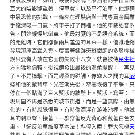
酸氣波震碎，發出了最後的哀鳴。廖沾沾的宇宙冒險
巨大的陰影籠罩著：停車費，以及平行泊車。他那輛
中最恐怖的挑戰，一條夾在理髮店與一間專賣金屬雕
手殘深吸一口氣。將車子打了倒檔。他的車載語音系
告，開始緩慢地倒車。他最討厭的不是語音系統，而
的距離時，它們卻像兩片羞澀的耳朵一樣，優雅地縮
發現那座高聳入雲、覆蓋著鏽跡斑斑鐵網的多層機械
說只要有人敢在它面前失敗十八次，就會被傳
民生社
方向猛地偏轉。後視鏡發出最後的溫柔提醒：「再見
子。不是撞擊，而是輕柔的碰觸，像戀人之間的耳
l
殘和他的掀背車。光芒消失後，窄巷恢復了平靜，只
停在一個貼滿了巨大獎狀的牆壁上。獎狀上寫著：「
現周圍不再是熟悉的城市街道，而是一望無際、由無
化的，有時感覺很重，有時像漂浮在游泳池裡。他試
耳的剎車聲，接著，一群穿著反光背心和戴著白色安
肅。「違反泊車維度基本法！斜停入庫！罪大惡極
天