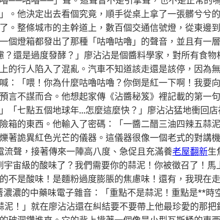
嚕——咕嚕——」聲。這聲音不是引擎聲，也不是正常的
」。他決定出去看個究竟，順手從桌上拿了一張髒兮兮
了。整條城市的主幹道上，數百個交通信號燈，從東邊
一個燈箱都發出了那種「咕嚕咕嚕」的聲音，並且有一
慮？還是過度發酵？」廖沾沾是個醬料學家，對所有食物
上的行人陷入了混亂。汽車不知道該走還是該停，因為
喊：「喂！你為什麼咕嚕咕嚕？你倒是紅一下啊！我要
預言不謀而合。他想起家傳《沾醬秘笈》裡記載的第一
」「七點五個地球年…怎麼這麼快？」廖沾沾猛地衝回店
險箱的東西。他輸入了密碼：「一醬二醋三油四辣五蒜
爍著詭異紅色光芒的儀器。這儀器很像一個老式的對講
電流聲，接著傳來一陣高八度、急促且充滿養
老屋翻新
生
聞到宇宙級的酸味了？我們需要你的蒜泥！你被徵召了！
的不是酸味！是麵粉過度膨脹的焦慮味！還有，我現在
帶著濃濃的中藥味電子雜音：「重點不是蒜泥！重點是**時
蒜泥！」就在廖沾沾還在糾結要不要帶上他最珍愛的那把