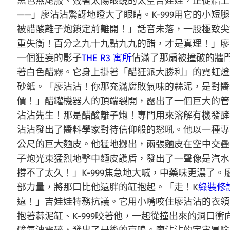
黑色燕尾服、戴著太陽眼鏡的太空吉娃娃，正從牆上
——」廖沾沾驚訝地瞪大了眼睛。K-999用它的小
被醋酸離子炮鎖定前離開！」話音未落，一股極致尖
重失衡！百分之九十九點九九的醋，才是真理！」廖
一個狂妄的影子
THE R3 寓所
佔滿了那扇被撞破的牆
著白色醋霧。它身上掛著「醋狂派大勝利」的霓虹燈
砂紙。「廖沾沾！你那充滿腐敗氣味的蒜泥，是對醬
價！」醋罐機器人的頂端裂開，露出了一個巨大的管
沾沾先生！那是醋酸離子炮！專門用來溶解有機發酵
沾沾發出了醬料學家對待信仰般的怒吼。他以一種專
公尺的巨大麵皮。他猛地擲出，兩張麵皮在空中交疊
子炮光束猛烈地擊中麵皮護盾，發出了一聲像是汽水
撐不了太久！」K-999焦急地大喊，中藥味更濃
部力量，將那口比他還胖的缸抱起。「走！K
綠裝修
遠！」吉娃娃特務抗議。它用小嘴咬住廖沾沾的衣領
抱著蒜泥缸、K-999咬著他，一起從撞出來的洞