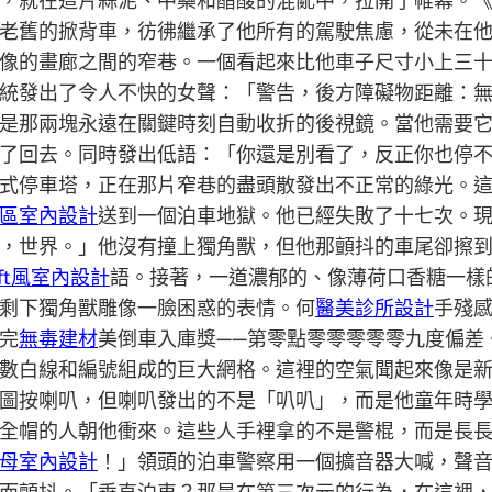
，就在這片蒜泥、中藥和醋酸的混亂中，拉開了帷幕。
老舊的掀背車，彷彿繼承了他所有的駕駛焦慮，從未在
像的畫廊之間的窄巷。一個看起來比他車子尺寸小上三
統發出了令人不快的女聲：「警告，後方障礙物距離：
是那兩塊永遠在關鍵時刻自動收折的後視鏡。當他需要
了回去。同時發出低語：「你還是別看了，反正你也停
式停車塔，正在那片窄巷的盡頭散發出不正常的綠光。
區室內設計
送到一個泊車地獄。他已經失敗了十七次。
，世界。」他沒有撞上獨角獸，但他那顫抖的車尾卻擦
oft風室內設計
語。接著，一道濃郁的、像薄荷口香糖一樣
剩下獨角獸雕像一臉困惑的表情。何
醫美診所設計
手殘
完
無毒建材
美倒車入庫獎——第零點零零零零零九度偏差
數白線和編號組成的巨大網格。這裡的空氣聞起來像是
圖按喇叭，但喇叭發出的不是「叭叭」，而是他童年時
全帽的人朝他衝來。這些人手裡拿的不是警棍，而是長
母室內設計
！」領頭的泊車警察用一個擴音器大喊，聲