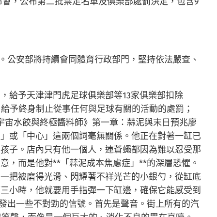
布會，公布第二批禁足名單及俱樂部處罰決定，包含9
況。公安部將持續會同體育行政部門，堅持依法嚴查、
，給予天津津門虎足球俱樂部等13家俱樂部扣除
員，給予終身制止從事任何與足球有關的活動的處罰；
宇宙水餃與終極醬料師》第一章：蒜泥與末日預兆廖
宙」或「中心」這兩個詞毫無關係。他正在對著一缸已
的孩子。店內只有他一個人，連蒼蠅都因為難以忍受那
，而是他對**「蒜泥成本焦慮症」**的深層恐懼。
著一把被磨得光滑、閃耀著不祥光芒的小銀勺，從缸底
隔三小時，他就要用手指彈一下缸邊，確保它能感受到
始發出一些不對勁的信號。首先是聲音。街上所有的汽