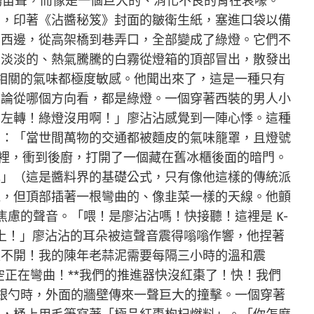
鳴笛聲，而像是一個巨大的、消化不良的胃在哀嚎。
的，印著《沾醬秘笈》封面的皺衛生紙，塞進口袋以備
到西邊，從高架橋到巷弄口，全部變成了綠燈。它們不
層淡淡的、熱氣騰騰的白霧從燈箱的頂部冒出，散發出
相關的氣味都極度敏感。他聞出來了，這是一種只有
無論從哪個方向看，都是綠燈。一個穿著西裝的男人小
向左轉！綠燈沒用啊！」廖沾沾感覺到一陣心悸。這種
句：「當世間萬物的交通都被麵皮的氣味籠罩，且燈號
裡，衝到後廚，打開了一個藏在舊冰櫃後面的暗門。
泥」（這是醬料界的基礎公式，只有像他這樣的傳統派
機，但頂部插著一根彎曲的、像韭菜一樣的天線。他顫
焦慮的聲音。「喂！是廖沾沾嗎！快接聽！這裡是 K-
馬上！」廖沾沾的耳朵被這聲音震得嗡嗡作響，他捏著
走不開！我的陳年老蒜泥需要每隔三小時的溫和震
空正在彎曲！**我們的推進器快沒紅棗了！快！我們
銀勺時，外面的牆壁傳來一聲巨大的撞擊。一個穿著