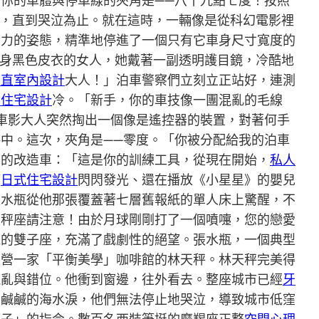
你的車體與停車線的夾角是——八十九點七度！按照
片，直到哭泣為止。就在這時，一輛像是從科幻電影裡
重力的姿態，精準地停進了一個只有它車身尺寸寬度的
全身黑色皮衣的女人，她戴著一副透明護目鏡，冷酷地
大直室內設計
大人！」泊車警察們立刻立正站好，連測
齡住宅設計
冷。「新手，你的車技像一團混亂的毛線
車影大人突然掏出一個像是遙控器的裝置，對著何手
中。這次，夾角是——零度。「你被分配給我的泊車
車的改造車：「這是你的訓練工具，從現在開始，
私人
輛
日式住宅設計
閃閃發光、還在播放《小星星》的嬰兒
張水瓶從他那張覆蓋著七層舊報紙的單人床上驚醒，不
天秤座請注意！由於月球剛剛打了一個噴嚏，您的戀愛
機的雙子座，充滿了戲劇性的絕望。張水瓶，一個典型
經營一家「平衡美學」咖啡館的林天秤。林天秤完美得
混亂與錯位。他衝到窗邊，往外看去。整座城市已經
牙
下鹹鹹的海水淚，他們無法停止地哭泣，導致城市低窪