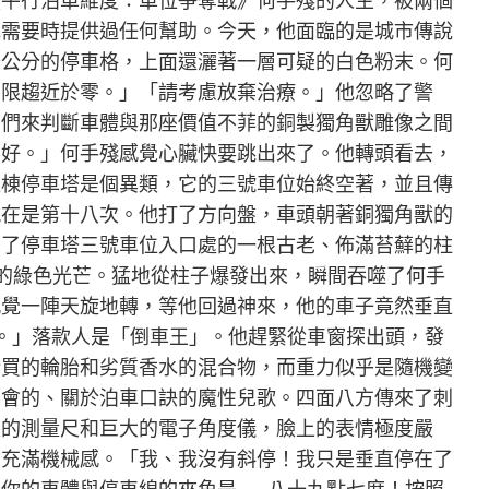
《平行泊車維度：車位爭奪戰》何手殘的人生，被兩個
他需要時提供過任何幫助。今天，他面臨的是城市傳說
十公分的停車格，上面還灑著一層可疑的白色粉末。何
無限趨近於零。」「請考慮放棄治療。」他忽略了警
它們來判斷車體與那座價值不菲的銅製獨角獸雕像之間
不好。」何手殘感覺心臟快要跳出來了。他轉頭看去，
這棟停車塔是個異類，它的三號車位始終空著，並且傳
現在是第十八次。他打了方向盤，車頭朝著銅獨角獸的
到了停車塔三號車位入口處的一根古老、佈滿苔蘚的柱
的綠色光芒。猛地從柱子爆發出來，瞬間吞噬了何手
感覺一陣天旋地轉，等他回過神來，他的車子竟然垂直
。」落款人是「倒車王」。他趕緊從車窗探出頭，發
新買的輪胎和劣質香水的混合物，而重力似乎是隨機變
學會的、關於泊車口訣的魔性兒歌。四面八方傳來了刺
長的測量尺和巨大的電子角度儀，臉上的表情極度嚴
音充滿機械感。「我、我沒有斜停！我只是垂直停在了