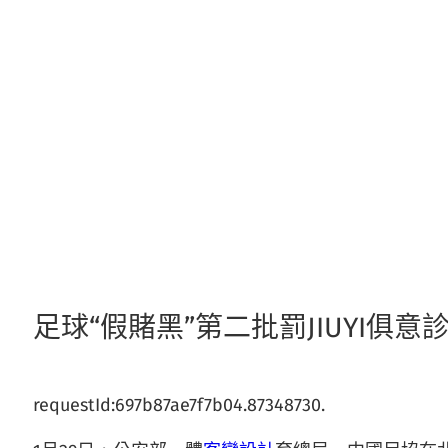
跳
至
主
要
內
容
足球“假賭黑”第二批罰JIUYI
requestId:697b87ae7f7b04.87348730.