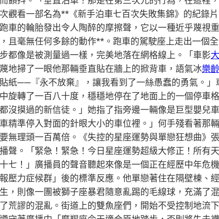
而顫抖。「垂直泊車？那是在第三次元的行為，在這裡，
次觀看一部名為**《新手泊車七百次失敗集錦》的紀錄
跑車的輪胎發出令人陶醉的摩擦聲，它以一種近乎蔑視
，且毫無任何多餘的動作**。跑車的駕駛座上走出一個
步都像是被測量過一樣，完美地落在網格線上。「車影
蔑地掃了一眼他那輛垂直貼在牆上的掀背車，語氣冰
樂
貼紙——『永不放棄』，讓我看到了一絲愚蠢的勇氣。」
中旋轉了一百八十度，穩穩地停在了地面上的一個停車格
都沒摸過的新信徒。」她指了指旁邊一輛像是巨型嬰兒
車精準停入對面的針眼大小的車位裡。」何手殘看著那
要無理頭一百萬倍。《失控的星座運勢與單戀狂想曲》
播聲。「緊急！緊急！今日星座運勢超級大修正！所有
十七！」廣播員的聲音聽起來像是一個正在經歷中年危
報壓力症候群」後的標準反應。他單戀著住在隔壁棟、
生，則像一團被獅子座暴君隨意亂踢的毛線球，充滿了
了荒謬的混亂。街道上的雙魚座們，開始不受控制地流