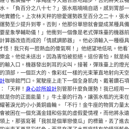
遵守著廣播中「摩羯座今天適合原地踏步，否則將失去
水。「負百分之八十七？」張水瓶喃喃自語，感到胃部
地實體化。上次林天秤的戀愛運勢跌至百分之二十，張
運勢至少提升到零。否則，他那份單戀就會變成某種具
要星象學輔助儀！」他衝到一個像是老式彈珠臺的機器
計算器改造而成的「情感調節器」。他必須輸入一種極
才怪！我只有一腔熱血的傻氣啊！」他絕望地低吼。他看
樂盒。他從未送出，因為害怕被拒絕。這份害怕，就是
的輸入口。機器發出刺耳的尖叫，接著，彈珠臺上的燈
的頂部，一個巨大的、像彩虹一樣的光束筆直地射向天
計
咖啡館門口。駕駛座上走下一個全身肌肉、戴著鑽石項
：「天秤！
身心診所設計
別管那什麼負運勢！我已經用
就是你的正面能量！」牛土豪的行為，讓張水瓶的光束
耀著淚光的小小黃銅齒輪。「不行！金牛座的物質力量
會被困在一個充滿金錢和俗氣的虛假愛情裡，而他將永
領上，那張寫著「我就是個單戀傻瓜」的標籤，丟了進