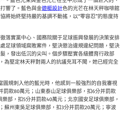
**。藍色光束與金色光芒在空中形成了一個巨大的、
式打響了。藍色與金
遊艇設計
色的光芒在林天秤咖啡館
協將始終堅持嚴的基調不動搖，以“零容忍”的態度持
貫徹落實黨中心、國務院關于足球振興發展的決策安排
查處足球領域腐敗案件，堅決懲治違規違紀問題，堅決
頭髮，發出低沉的尖叫。個步驟壓實各級體育行政部
效，為堅定林天秤對兩人的抗議充耳不聞，她已經完全
，當圓規刺入他的藍光時，他感到一股強烈的自我審視
分并罰款80萬元；山東泰山足球俱樂部，扣6分并罰款
俱樂部，扣5分并罰款40萬元；北京國安足球俱樂部，
元；蘇州東吳足球俱樂部，扣3分并罰款20萬元；寧波