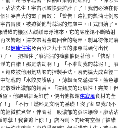
西，桶上用毛筆寫著「極品紅棗枸杞燃料」。「你怎麼
間了，沾沾先生！宇宙水餃快要拉肚子了！我們必須在你
一個狂妄自大的電子音效：「警告！這裡的醬油比例嚴
的宇宙冒險，被迫從他對蒜泥的焦慮中，正式開始了。
像醋罐的機器人緩緩漂浮進來，它的底座還不斷噴射
音再次響起，這次帶著金屬回音的嘲弄，刺耳得像是磨
油，以
健康住宅
及百分之九十五的邪惡蒜頭付出代
小爪子，一把抓住了廖沾沾的褲腳催促著他。「快點！
純淨的白醋！那是浩劫啊！」「不准動我的蒜泥！」廖
皮。麵皮被他用氣功般的捏製手法，瞬間擴大成直徑三
》中記載的「水餃皮護盾」，薄韌而充滿彈性。藍色離
只是散發出濃郁的麵香。「這麵皮的延展性！完美！但
的希望。他跑到蒜泥缸前，使出他搬運
侘寂風
食材的全
料了！」「不行！燃料是文明的基礎！沒了紅棗我飛不
」的輕微煎煮聲，伴隨著一股濃郁的蔘味爆發。廖沾沾
油黨餘孽！我會追上你！」店內剩下的所有空盤子被醋