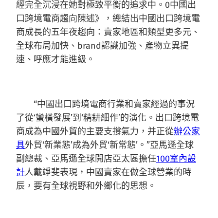
經完全沉浸在她對極致平衡的追求中。0中國出
口跨境電商趨向陳述》，總結出中國出口跨境電
商成長的五年夜趨向：賣家地區和類型更多元、
全球布局加快、brand認識加強、產物立異提
速、呼應才能進級。
“中國出口跨境電商行業和賣家經過的事況
了從‘蠻橫發展’到‘精耕細作’的演化。出口跨境電
商成為中國外貿的主要支撐氣力，并正從
辦公家
具
外貿‘新業態’成為外貿‘新常態’。”亞馬遜全球
副總裁、亞馬遜全球開店亞太區擔任
100室內設
計
人戴竫斐表現，中國賣家在做全球營業的時
辰，要有全球視野和外鄉化的思想。