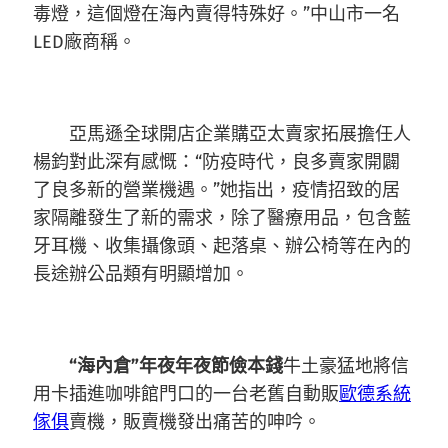
毒燈，這個燈在海內賣得特殊好。”中山市一名
LED廠商稱。
亞馬遜全球開店企業購亞太賣家拓展擔任人
楊鈞對此深有感慨：“防疫時代，良多賣家開闢
了良多新的營業機遇。”她指出，疫情招致的居
家隔離發生了新的需求，除了醫療用品，包含藍
牙耳機、收集攝像頭、起落桌、辦公椅等在內的
長途辦公品類有明顯增加。
“海內倉”年夜年夜節儉本錢
牛土豪猛地將信
用卡插進咖啡館門口的一台老舊自動販
歐德系統
傢俱
賣機，販賣機發出痛苦的呻吟。