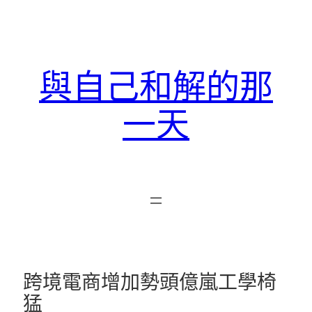
跳
至
主
要
與自己和解的那
內
容
一天
跨境電商增加勢頭億嵐工學椅
猛