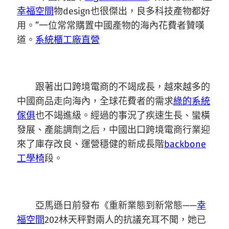
幸福空間
物design也很傑出，良多科技產物都好
用。”一位常常購置中國產物的海內花費者贊嘆
道。
系統櫃工廠直營
跟著出口跨境電商的不竭成長，越來越多的
中國商品走向海內，全球花費者的需求
綠的系統
傢俱
也不竭進級。經過的事況了疾速生長、蠻橫
發展、產能調劑之后，中國出口跨境電商行業迎
來了庫存改良、運營穩健的新成長階
backbone
工學椅
段。
亞馬遜日前發布《重新業態到新常態——
幸
福空間
202林天秤對兩人的抗議充耳不聞，她已