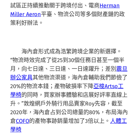
試區正持續推動關于跨境付出、電商
Herman
Miller Aeron
平臺、物流公司等多個財產鏈的政
策利好辦法。
海內倉形式成為浩繁跨境企業的新選擇。
“物流時效完成了從25到30個任務日甚至一個半
月，向七日達、三日達、一日達躍升；差別
震旦
辦公家具
其他物流渠道，海內倉輔助我們節儉了
20%的物流本錢；產物破損率下降
亞梭Artso工
學椅
的同時，買家辦事體驗和店展好評率直線上
升。”敦煌網戶外騎行用品賣家Roy先容，截至
2020年，海內倉占到公司總量的80%，布局海內
倉
COFO
的產物事跡銷量增加了3倍以上。
人體工
學椅