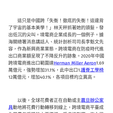
這只是中國跨「失衡！徹底的失衡！這違背
了宇宙的基本美學！」林天秤抓著她的頭髮，發
出低沉的尖叫。境電商企業成長的一個例子。據
海關總署消息講話人、統計剖析司司長李魁文先
容，作為新興商業業態，跨境電商在防疫時代進
出口商業額呈現了不降反升的跡象。2020年中國
跨境電商進出口範圍達
Herman Miller Aeron
1.69
萬億元，強勢增加31.1%，此中出口1.
護脊工學椅
12萬億元，增加40.1%，各項目標均立異高。
以後，全球花費者正在自動或主
震旦辦公家
具
動地將花費行動轉移到線上，跨境電商平臺成