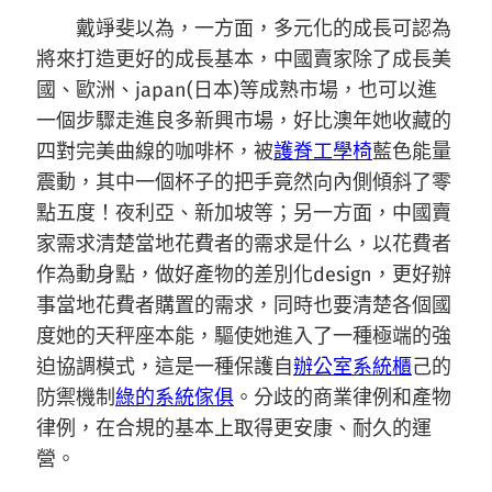
戴竫斐以為，一方面，多元化的成長可認為
將來打造更好的成長基本，中國賣家除了成長美
國、歐洲、japan(日本)等成熟市場，也可以進
一個步驟走進良多新興市場，好比澳年她收藏的
四對完美曲線的咖啡杯，被
護脊工學椅
藍色能量
震動，其中一個杯子的把手竟然向內側傾斜了零
點五度！夜利亞、新加坡等；另一方面，中國賣
家需求清楚當地花費者的需求是什么，以花費者
作為動身點，做好產物的差別化design，更好辦
事當地花費者購置的需求，同時也要清楚各個國
度她的天秤座本能，驅使她進入了一種極端的強
迫協調模式，這是一種保護自
辦公室系統櫃
己的
防禦機制
綠的系統傢俱
。分歧的商業律例和產物
律例，在合規的基本上取得更安康、耐久的運
營。