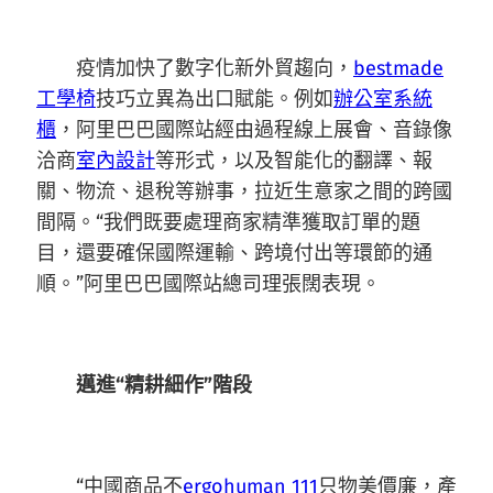
疫情加快了數字化新外貿趨向，
bestmade
工學椅
技巧立異為出口賦能。例如
辦公室系統
櫃
，阿里巴巴國際站經由過程線上展會、音錄像
洽商
室內設計
等形式，以及智能化的翻譯、報
關、物流、退稅等辦事，拉近生意家之間的跨國
間隔。“我們既要處理商家精準獲取訂單的題
目，還要確保國際運輸、跨境付出等環節的通
順。”阿里巴巴國際站總司理張闊表現。
邁進“精耕細作”階段
“中國商品不
ergohuman 111
只物美價廉，產