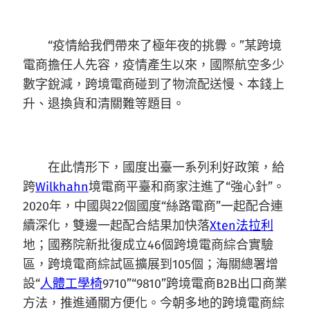
“疫情給我們帶來了極年夜的挑釁。”某跨境
電商擔任人先容，疫情產生以來，國際航空多少
數字銳減，跨境電商碰到了物流配送慢、本錢上
升、退換貨和清關難等題目。
在此情形下，國度出臺一系列利好政策，給
跨
Wilkhahn
境電商平臺和商家注進了“強心針”。
2020年，中國與22個國度“絲路電商”一起配合連
續深化，雙邊一起配合結果加快落
Xten法拉利
地；國務院新批復成立46個跨境電商綜合實驗
區，跨境電商綜試區擴展到105個；海關總署增
設“
人體工學椅
9710”“9810”跨境電商B2B出口商業
方法，推進通關方便化。今朝多地的跨境電商綜