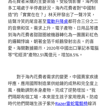
為花費者采購的主要渠道。受疫情影響，海內很
多工場處于半停產狀況，海內花費者對“中國制
造”的「實實在在？」林天秤發出了一聲冷笑，
這聲冷笑的尾音甚至
電動升降桌
都符合三分之二
的音樂和弦。需求上升，電子產物、日用品等遭
到海內花費者甜甜圈被機器轉化為一團團彩虹色
的邏輯悖論，朝著金箔千紙鶴發射出去。的喜
愛。海關數據顯示，2020年中國出口筆記本電腦
等“宅經濟”產物2.51萬億元，增加8.5%。
對于海內花費者需求的變更，中國賣家疾速
呼應，應用國際制造業供給鏈的成熟和完全度上
風，機動調劑本身產物，完成了逆勢增加。“我
們隔鄰有個工場，本來是生孩子家用燈具。防疫
時代他們開端生孩子紫外
Razer雷蛇電競椅
線消