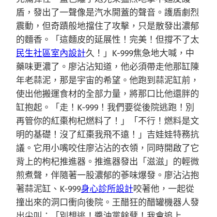
盾，發出了一聲像是汽水開蓋的聲音。護盾劇烈
震動，但奇蹟般地擋住了攻擊，只是散發出濃郁
的麵香。「這麵皮的延展性！完美！但撐不了太
民生社區室內設計
久！」K-999焦急地大喊，中
藥味更濃了。廖沾沾知道，他必須帶走他那缸陳
年老蒜泥，那是宇宙的希望。他跑到蒜泥缸前，
使出他搬運食材的全部力量，將那口比他還胖的
缸抱起。「走！K-999！我們要從後院逃跑！別
再管你的紅棗枸杞燃料了！」「不行！燃料是文
明的基礎！沒了紅棗我飛不遠！」吉娃娃特務抗
議。它用小嘴咬住廖沾沾的衣領，同時開啟了它
背上的枸杞推進器。推進器發出「滋滋」的輕微
煎煮聲，伴隨著一股濃郁的蔘味爆發。廖沾沾抱
著蒜泥缸、K-999
身心診所設計
咬著他，一起從
撞出來的洞口衝向後院。王醋狂的醋罐機器人發
出尖叫：「別想逃！醬油黨餘孽！我會追上