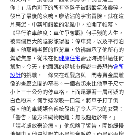
你！」店內剩下的所有空盤子被醋酸氣波震碎，
發出了最後的哀鳴。廖沾沾的宇宙冒險，就在這
片蒜泥、中藥和醋酸的混亂中，拉開了帷幕。
《平行泊車維度：車位爭奪戰》何手殘的人生，
被兩個巨大的陰影籠罩著：停車費，以及平行泊
車。他那輛老舊的掀背車，彷彿繼承了他所有的
駕駛焦慮，從未在他
健康住宅
需要時提供過任何
幫助。今天，他面臨的是城市傳說中最恐怖
會所
設計
的挑戰，一條夾在理髮店與一間專賣金屬雕
像的畫廊之間的窄巷。一個看起來比他車子尺寸
小上三十公分的停車格，上面還灑著一層可疑的
白色粉末。何手殘深吸一口氣。將車子打了倒
檔。他的車載語音系統發出了令人不快的女聲：
「警告，後方障礙物距離：無限趨近於零。」
「請考慮放棄治療。」他忽略了警告，開始緩慢
地倒車。他最討厭的不是語音系統，而是那兩塊