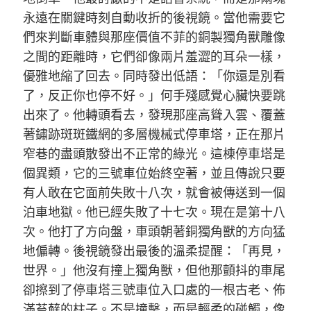
永遠在關鍵時刻自動收折的後視鏡。當他需要它
們來判斷車體與那座價值不菲的銅製獨角獸雕像
之間的距離時，它們卻像兩片羞澀的耳朵一樣，
優雅地縮了回去。同時發出低語：「你還是別看
了，反正你也停不好。」何手殘感覺心臟快要跳
出來了。他轉頭看去，發現那座高聳入雲、覆蓋
著鏽跡斑斑鐵網的多層機械式停車塔，正在那片
窄巷的盡頭散發出不正常的綠光。這棟停車塔是
個異類，它的三號車位始終空著，並且傳說只要
有人敢在它面前失敗十八次，就會被傳送到一個
泊車地獄。他已經失敗了十七次。現在是第十八
次。他打了方向盤，車頭朝著銅獨角獸的方向猛
地偏轉。後視鏡發出最後的溫柔提醒：「再見，
世界。」他沒有撞上獨角獸，但他那顫抖的車尾
卻擦到了停車塔三號車位入口處的一根古老、佈
滿苔蘚的柱子。不是撞擊，而是輕柔的碰觸，像