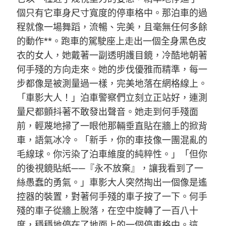
個只有它車身尺寸寬度的停車格中。那泊車的過
程就像一場舞蹈，流暢、完美，且毫無任何多餘
的動作**。跑車的駕駛座上走出一個全身黑色皮
衣的女人，她戴著一副透明護目鏡，冷酷地朝著
何手殘的方向走來。她的步伐優雅而精準，每一
步都像是被測量過一樣，完美地落在網格線上。
「車影大人！」泊車警察們立刻立正站好，連測
量尺都顫抖著不敢發出聲音。她走到何手殘面
前，輕蔑地掃了一眼他那輛垂直貼在牆上的掀背
車，語氣冰冷。「新手，你的車技像一團混亂的
毛線球。你污染了泊車維度的純粹性。」「但你
的後視鏡貼紙——『永不放棄』，讓我看到了一
絲愚蠢的勇氣。」車影大人突然掏出一個像是遙
控器的裝置，對著何手殘的車子按了一下。何手
殘的車子從牆上脫落，在空中旋轉了一百八十
度，穩穩地停在了地面上的一個停車格中。這