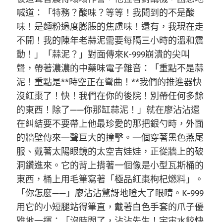
喊道：「特務？酸味？等等！我聞到的不是酸
味！是麵粉過度膨脹的焦慮味！還有，我現在走
不開！我的陳年老蒜泥需要每隔三小時的溫和震
動！」「蒜泥？」對面傳來K-999崩潰的尖叫
聲，帶著濃濃的中藥味電子雜音：「重點不是蒜
泥！重點是**時空正在彎曲！**我們的推進器快
沒紅棗了！快！我們在你的後院！別帶任何多餘
的東西！除了——你那缸蒜泥！」就在廖沾沾還
在糾結要不要帶上他最珍愛的那把銀勺時，外面
的牆壁傳來一聲巨大的撞擊。一個穿著黑色燕尾
服、戴著太陽眼鏡的太空吉娃娃，正從牆上的破
洞鑽進來。它的背上揹著一個像是小型瓦斯桶的
東西，桶上用毛筆寫著「極品紅棗枸杞燃料」。
「你怎麼——」廖沾沾驚訝地瞪大了眼睛。K-999
用它的小短腿站得筆直，戴著白色手套的爪子優
雅地一揮：「沒時間了，沾沾先生！宇宙水餃快