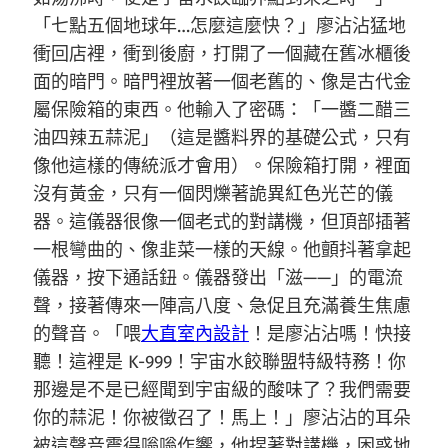
「七點五個地球年…怎麼這麼快？」廖沾沾猛地
衝回店裡，衝到後廚，打開了一個藏在舊冰櫃後
面的暗門。暗門裡放著一個老舊的、像是古代金
屬保險箱的東西。他輸入了密碼：「一醬二醋三
油四辣五蒜泥」（這是醬料界的基礎公式，只有
像他這樣的傳統派才會用）。保險箱打開，裡面
沒有黃金，只有一個閃爍著詭異紅色光芒的儀
器。這儀器很像一個老式的對講機，但頂部插著
一根彎曲的、像韭菜一樣的天線。他顫抖著拿起
儀器，按下通話鈕。儀器發出「滋——」的電流
聲，接著傳來一陣高八度、急促且充滿養生焦慮
的聲音。「喂
大直室內設計
！是廖沾沾嗎！快接
聽！這裡是 K-999！宇宙水餃聯盟特級特務！你
那邊是不是已經聞到宇宙級的酸味了？我們需要
你的蒜泥！你被徵召了！馬上！」廖沾沾的耳朵
被這聲音震得嗡嗡作響，他捏著對講機，困惑地