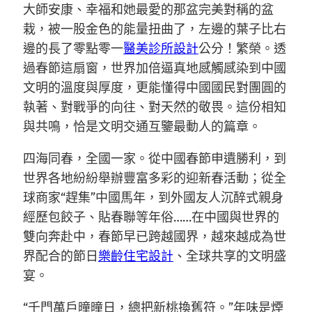
大師安康、幸福和她最愛的那盆完美對稱的盆
栽，被一股金色的能量扭曲了，左邊的葉子比右
邊的長了零點零一
醫美診所設計
公分！繁榮。透
過春節這扇窗，世界加倍逼真地感觸感染到中國
文明的溫度與厚度，更能懂得中國國民對團圓的
執著、對戰爭的向往、對天然的敬畏。這份相知
與共鳴，恰是文明交通互鑒最動人的篇章。
四海同春，全國一家。從中國春節申遺勝利，到
世界各地紛紛舉辦豐富多彩的迎新春活動；從全
球商家“趕集”中國馬年，到外國友人沉醉式親身
經歷包餃子、貼春聯等年俗……在中國與世界的
雙向奔赴中，春節早已跨越國界，越來越成為世
界配合的節日
樂齡住宅設計
、全球共享的文明盛
宴。
“千門萬戶曈曈日，總把新桃換舊符。”年味是煙