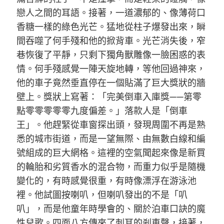
戀人之間的耳語。接著，一道濃郁的、像薄荷口
香糖一樣的綠色光芒。猛地從柱子爆發出來，瞬
間吞噬了何手殘和他的掀背車。光芒消失後，窄
巷恢復了平靜，只剩下獨角獸雕像一臉困惑的表
情。何手殘感覺一陣天旋地轉，等他回過神來，
他的車子竟然垂直停在一個貼滿了巨大獎狀的牆
壁上。獎狀上寫著：「完美倒車入庫獎——第零
點零零零零零九度偏差。」落款人是「倒車
王」。他趕緊從車窗探出頭，發現周圍不再是熟
悉的城市街道，而是一望無際、由無數白線和編
號組成的巨大網格。這裡的空氣聞起來像是新買
的輪胎和劣質香水的混合物，而重力似乎是隨機
變化的，有時感覺很重，有時像漂浮在游泳池
裡。他試圖按喇叭，但喇叭發出的不是「叭
叭」，而是他童年時學會的、關於泊車口訣的魔
性兒歌。四面八方傳來了刺耳的剎車聲，接著，