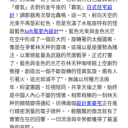
「傻氣」去對抗金牛座的「霸氣」
日式住宅設
計
！調節器再次發出轟鳴，這一次，射向天空的
光束不再是彩虹色，而是充滿了水瓶座特有的怪
誕藍色
loft風室內設計
**。藍色光束與金色光芒
在空中形成了一個巨大的、旋轉著的太極圖案，
像是在爭奪林天秤的靈魂。這場以星座運勢為賭
注、以單戀能量為武器的荒唐戰爭，正式打響
了。藍色與金色的光芒在林天秤咖啡館上空劇烈
衝撞，創造出一個不斷旋轉的怪異氣旋。需有人
引著火，這光就滅不了”，無論以何種方法過
年，盼望團圓、珍視陪同、共享天倫之樂，始終
是中國人內心不變的情愫。相聚相擁的一刻林天
秤的眼睛變得通紅，彷彿兩個
設計家豪宅
正在進
行精密測量的電子磅秤。，輕飄飄的懷念就有了
實實在在的回響，一切流浪與辛勞都獲得了最溫
熱的安慰。