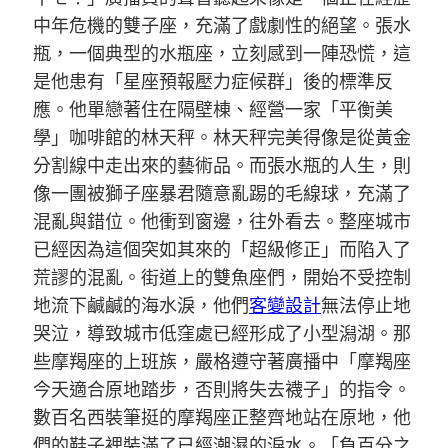
中年危機的雙子座，充滿了戲劇性的絕望。張水
瓶，一個典型的水瓶座，立刻感到一陣恐慌，這
是他患有「星座預報壓力症候群」後的標準反
應。他單戀著住在隔壁棟、經營一家「平衡美
學」咖啡館的林天秤。林天秤完美得像是從黃金
分割線中走出來的藝術品。而張水瓶的人生，則
像一團被獅子座暴君隨意亂踢的毛線球，充滿了
混亂與錯位。他衝到窗邊，往外看去。整座城市
已經因為這個突如其來的「超級修正」而陷入了
荒謬的混亂。街道上的雙魚座們，開始不受控制
地流下鹹鹹的海水淚，他們
客變設計
無法停止地
哭泣，導致城市低窪處已經形成了小型潟湖。那
些摩羯座的上班族，嚴格遵守著廣播中「摩羯座
今天適合原地踏步，否則將失去襪子」的指令。
數百名西裝筆挺的摩羯座正整齊地站在原地，他
們的鞋子裡裝滿了已經潮濕的淚水。「負百分之