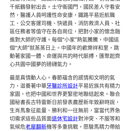
千紙鶴發射出去。士守衛國門，國民差人守看安
然，醫護人員呵護性命安康，鐵路平易近航職
工、公交客運司機、快遞員、消防救濟人員、社
區任務者等值守在各自崗位，把對小家的懷念融
進對大師的守護。每個“小家”熱氣騰騰，中國這
個“大師”就蒸蒸日上。中國年的歡樂祥和里，跳
動著家國一體、命運與共的時代脈搏，匯聚起齊
心共圓中國夢的磅礴氣力。
最是真情動人心。春節蘊含的感情和文明的氣
力，滋養著中華
牙醫診所設計
平易近族共有精力
家園，也把中國和世界更緊密地聯結起來。聯合
國秘書長古特雷斯日前發表農歷新年致辭時說，
生肖馬象征能量、勝利和一往無前，當當代界急
切需求這些品質面
退休宅設計
對沖突、不服等和
氣候危
老屋翻新
機等多重挑戰，愿駿馬精力帶給