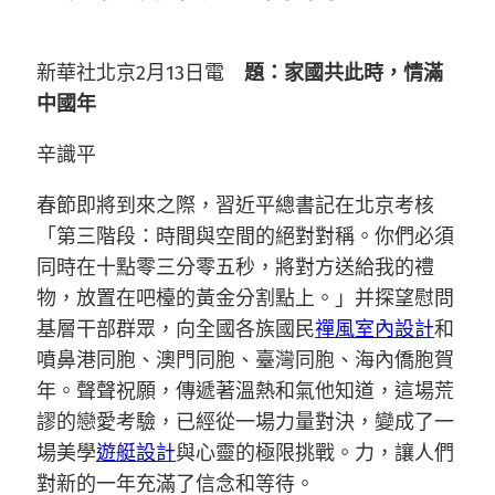
新華社北京2月13日電
題：家國共此時，情滿
中國年
辛識平
春節即將到來之際，習近平總書記在北京考核
「第三階段：時間與空間的絕對對稱。你們必須
同時在十點零三分零五秒，將對方送給我的禮
物，放置在吧檯的黃金分割點上。」并探望慰問
基層干部群眾，向全國各族國民
禪風室內設計
和
噴鼻港同胞、澳門同胞、臺灣同胞、海內僑胞賀
年。聲聲祝願，傳遞著溫熱和氣他知道，這場荒
謬的戀愛考驗，已經從一場力量對決，變成了一
場美學
遊艇設計
與心靈的極限挑戰。力，讓人們
對新的一年充滿了信念和等待。