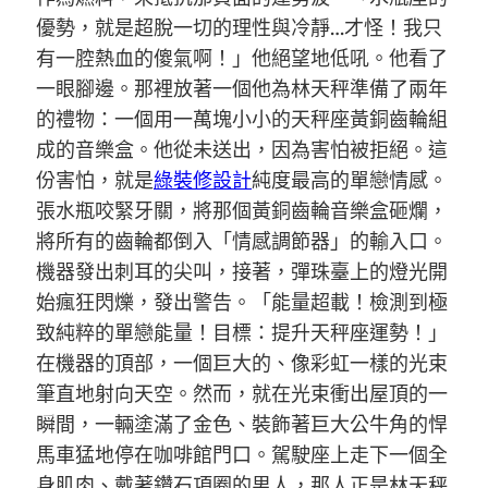
優勢，就是超脫一切的理性與冷靜…才怪！我只
有一腔熱血的傻氣啊！」他絕望地低吼。他看了
一眼腳邊。那裡放著一個他為林天秤準備了兩年
的禮物：一個用一萬塊小小的天秤座黃銅齒輪組
成的音樂盒。他從未送出，因為害怕被拒絕。這
份害怕，就是
綠裝修設計
純度最高的單戀情感。
張水瓶咬緊牙關，將那個黃銅齒輪音樂盒砸爛，
將所有的齒輪都倒入「情感調節器」的輸入口。
機器發出刺耳的尖叫，接著，彈珠臺上的燈光開
始瘋狂閃爍，發出警告。「能量超載！檢測到極
致純粹的單戀能量！目標：提升天秤座運勢！」
在機器的頂部，一個巨大的、像彩虹一樣的光束
筆直地射向天空。然而，就在光束衝出屋頂的一
瞬間，一輛塗滿了金色、裝飾著巨大公牛角的悍
馬車猛地停在咖啡館門口。駕駛座上走下一個全
身肌肉、戴著鑽石項圈的男人，那人正是林天秤