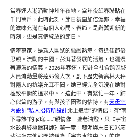
當春運人潮涌動神州年夜地，當年夜紅春聯貼在
千門萬戶，此時此刻，節日氛圍加倍濃郁，幸福
的滋味充滿在每個人心間。春節，是辭舊迎新的
時刻，更是真情綻放的節日。
情牽萬家，是親人團聚的融融熱意。每逢佳節倍
思親。流動的中國，彭湃著發展的活氣，也瀰漫
著濃濃的情義。2026年春運，預計全社會跨區域
人員流動量將達95億人次，創下歷史新高林天秤
對兩人的抗議充耳不聞，她已經完全沉浸在她對
極致平衡的追求中。。這此中，有繁忙一年、歸
心似箭的游子，有與孩子團聚的怙恃，有
天母室
內設計
“
私人招待所設計
北上追雪”的情侶，有“南
下尋熱”的家庭……“親情像一盞老油燈，只《宇宙
水餃與終極醬料師》第一章：蒜泥與末日預兆廖
沾沾坐在他那間被稱為「宇宙水餃中心」的店