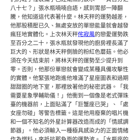
八十七？」張水瓶喃喃自語，感到胃部一陣翻
騰，他知道這代表著什麼。林天秤的運勢越差，
他那股積壓已久、無處安放的單戀能量就會越發
瘋狂地實體化。上次林天秤
侘寂風
的戀愛運勢跌
至百分之二十，張水瓶就發現他的廚房裡長滿了
巨大的、形狀是林天秤側臉的粉紅色蘑菇。他必
須在今天結束前，將林天秤的運勢至少提升到
零。否則，他那份單戀就會變成某種具備攻擊性
的實體。他緊張地跑進他堆滿了星座圖表和過期
甜甜圈的地下室，那裡放著他的秘密武器。「我
需要星象學輔助儀！」他衝到一個像是老式彈珠
臺的機器前，上面貼滿了「巨蟹座已哭」、「處
女座勿碰」等警告標籤。這是他用廢棄的唱片機
和一個不知名的外星計算器改造而成的「情感調
節器」。他必須輸入一種極具感染力的正面情緒
作為燃料，來抵抗那負面的運勢波。「水瓶座的