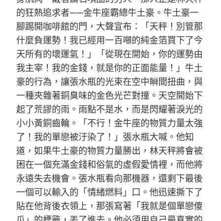
的狂熱追求者——金牛座霸總牛土豪。牛土豪一
腳踢開咖啡館的門，大聲宣布：「天秤！別管那
什麼負運勢！我已經用一百噸的純金箔買下了今
天所有的壞運氣！」「從現在開始，你的運勢由
我主宰！我的金錢，就是你的正面能量！」牛土
豪的行為，讓張水瓶的光束在空中瞬間扭曲，與
一種夾雜著銅臭味的金色光芒對撞。天空開始下
起了荒謬的雨。雨點不是水，而是閃耀著淚光的
小小黃銅齒輪。「不行！金牛座的物質力量太強
了！我的單戀被汙染了！」張水瓶大喊。他知
道，如果牛土豪的物質力量勝出，林天秤將會被
困在一個充滿金錢和俗氣的虛假愛情裡，而他將
永遠失去機會。張水瓶看向那機器，還剩下最後
一個可以輸入的「情緒燃料」口。他迅速撕下了
貼在他背後衣領上，那張寫著「我就是個單戀傻
瓜」的標籤，丟了進去。他必須用自己最真實的