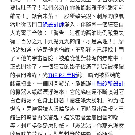
要拉肚子了！我們必須在你被醋酸離子炮鎖定前
離開！」話音未落，一股極致尖銳、刺鼻的酸氣
猛地從店門口
綠設計師
灌入，伴隨著一個狂妄自
大的電子音效：「警告！這裡的醬油比例嚴重失
衡！百分之九十九點九九的醋，才是真理！」廖
沾沾知道，這是他的宿敵，王醋狂，已經找上門
了。他的宇宙冒險，被迫從他對蒜泥的焦慮中，
正式開始了。一個狂妄的影子佔滿了那扇被撞破
的牆門邊緣，光
THE R3 寓所
線一瞬間被極端的
酸氣扭曲。一個閃閃發光、像醋罐
中醫診所設計
的機器人緩緩漂浮進來，它的底座還不斷噴射著
白色醋霧。它身上掛著「醋狂派大勝利」的霓虹
燈牌，閃爍得讓人眼睛發疼，同時發出警報。王
醋狂的聲音再次響起，這次帶著金屬回音的嘲
弄，刺耳得像是磨砂紙。「廖沾沾！你那充滿腐
敗氣味的蒜泥，是對醬料學的侮辱！必須淨