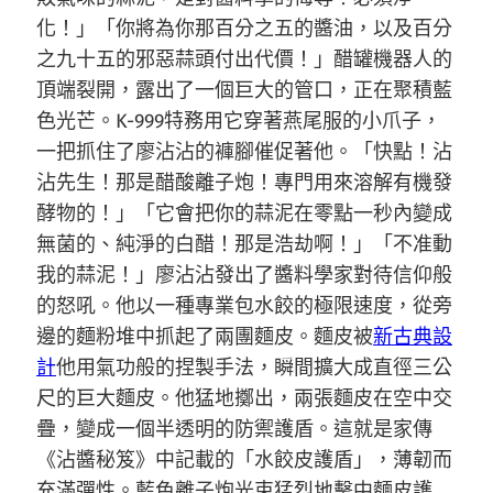
化！」「你將為你那百分之五的醬油，以及百分
之九十五的邪惡蒜頭付出代價！」醋罐機器人的
頂端裂開，露出了一個巨大的管口，正在聚積藍
色光芒。K-999特務用它穿著燕尾服的小爪子，
一把抓住了廖沾沾的褲腳催促著他。「快點！沾
沾先生！那是醋酸離子炮！專門用來溶解有機發
酵物的！」「它會把你的蒜泥在零點一秒內變成
無菌的、純淨的白醋！那是浩劫啊！」「不准動
我的蒜泥！」廖沾沾發出了醬料學家對待信仰般
的怒吼。他以一種專業包水餃的極限速度，從旁
邊的麵粉堆中抓起了兩團麵皮。麵皮被
新古典設
計
他用氣功般的捏製手法，瞬間擴大成直徑三公
尺的巨大麵皮。他猛地擲出，兩張麵皮在空中交
疊，變成一個半透明的防禦護盾。這就是家傳
《沾醬秘笈》中記載的「水餃皮護盾」，薄韌而
充滿彈性。藍色離子炮光束猛烈地擊中麵皮護