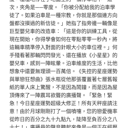
次，夾角是——零度。「你被分配給我的泊車學
徒了。如果泊車是一種宗教，你就是那個連方向
盤都沒摸過的新信徒。」她指了指旁邊一輛像是
巨型嬰兒車的改造車：「這是你的訓練工具，從
現在開始，你得學會如何在零點零零一秒內，將
這輛車精準停入對面的針眼大小的車位裡。」何
手殘看著那輛閃閃發光、還在播放《小星星》的
嬰兒車，感到一陣眩暈。泊車維度的生活，比他
想象中還要無理頭一百萬倍。《失控的星座運勢
與單戀狂想曲》張水瓶從他那張覆蓋著七層舊報
紙的單人床上驚醒，不是因為鬧鐘，而是因為屋
頂傳來了一陣震耳欲聾的廣播聲。「緊急！緊
急！今日星座運勢超級大修正！所有天秤座請注
意！由於月球剛剛打了一個噴嚏，您的戀愛機率
從昨日的百分之九十九點九，陡降至負百分之八
十七！」廣播員的聲音聽起來像是一個正在經歷