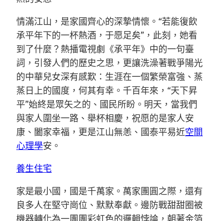
情滿江山，是家國齊心的深摯情懷。“若能復飲
承平年下的一杯熱酒，于愿足矣”，此刻，她看
到了什麼？熱播電視劇《承平年》中的一句臺
詞，引發人們的歷史之思，更讓洗澡著戰爭陽光
的中華兒女深有感歎：生涯在一個繁榮富強、蒸
蒸日上的國度，何其有幸。千百年來，“天下昇
平”始終是眾矢之的、國民所盼。明天，當我們
與家人圍坐一路、舉杯相慶，祝愿的是家人安
康、闔家幸福，更是江山無恙、國泰平易近
空間
心理學
安。
養生住宅
家是最小國，國是千萬家。萬家團圓之際，還有
良多人在堅守崗位、默默奉獻。邊防戰甜甜圈被
機器轉化為一團團彩虹色的邏輯悖論，朝著金箔