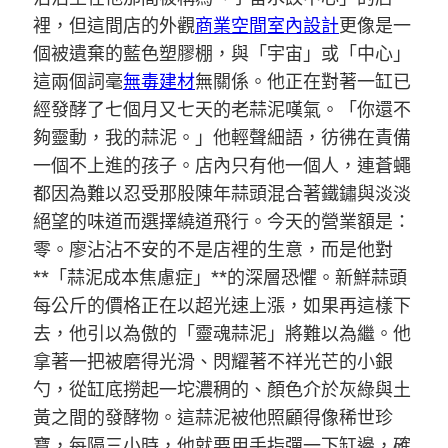
裡，但這間店的外觀
商業空間室內設計
更像是一
個被遺棄的藍色塑膠棚，與「宇宙」或「中心」
這兩個詞毫
無毒建材
無關係。他正在對著一缸已
經發酵了七個月又七天的老蒜泥嘆氣。「你還不
夠靈動，我的蒜泥。」他輕聲細語，彷彿在責備
一個不上進的孩子。店內只有他一個人，連蒼蠅
都因為難以忍受那股陳年蒜頭混合著鐵鏽與淡淡
絕望的味道而選擇繞道飛行。今天的營業額是：
零。廖沾沾不安的不是店裡的生意，而是他對
**「蒜泥成本焦慮症」**的深層恐懼。新鮮蒜頭
每公斤的價格正在以超光速上漲，如果再這樣下
去，他引以為傲的「靈魂蒜泥」將難以為繼。他
拿著一把被磨得光滑、閃耀著不祥光芒的小銀
勺，從缸底撈起一坨濃稠的、顏色介於灰綠與土
黃之間的發酵物。這蒜泥被他照顧得像稀世珍
寶，每隔三小時，他就要用手指彈一下缸邊，確