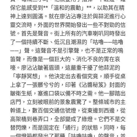
保它能感受到**「溫和的震動」**，以助其在精
神上達到圓滿。就在廖沾沾專注於與蒜泥進行心
靈交流時，外面的世界開始發出一些不對勁的信
號。首先是聲音。街上所有的汽車喇叭同時發出
了一個持續不斷、低沉且潮濕的「咕嚕——咕嚕
——」聲。這聲音不是引擎聲，也不是正常的鳴
笛聲，而像是一個巨大的、消化不良的胃在哀
嚎。廖沾沾皺著眉頭，這嚴重干擾了他蒜泥的
「寧靜冥想」。他決定出去看個究竟，順手從桌
上拿了一張髒兮兮的，印著《沾醬秘笈》封面的
皺衛生紙，塞進口袋以備不時之需。他一腳踏出
店門，立刻被眼前的景象震驚了。整條城市的主
幹道上，數百個交通信號燈，從東邊到西邊，從
高架橋到巷弄口，全部變成了綠燈。它們不是交
替閃爍，而是固定在「通行」的狀態，同時，每
一個燈箱都發出了那種「咕嚕咕嚕」的聲音，並