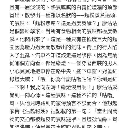
且有一層淡淡的、熱氣騰騰的白霧從燈箱的頂部
冒出，散發出一種難以名狀的——麵粉蒸煮過頭
的氣味。「麵粉焦慮？還是過度發酵？」廖沾沾
是個醬料學家，對所有食物相關的氣味都極度敏
感。他聞出來了，這是一種只有在極度巨大的麵
團因為壓力過大而散發出的氣味。街上的行人陷
入了混亂。汽車不知道該走還是該停，因為無論
從哪個方向看，都是綠燈。一個穿著西裝的男人
小心翼翼地把車停在路中央，搖下車窗，對著紅
綠燈大喊：「喂！你為什麼咕嚕咕嚕？你倒是紅
一下啊！我要向左轉！綠燈沒用啊！」廖沾沾感
覺到一陣心悸。這種氣味，這種不祥的「咕嚕」
聲，與他兒時聽到的家傳預言不謀而合。他想起
家傳《沾醬秘笈》裡記載的第一句：「當世間萬
物的交通都被麵皮的氣味籠罩，且燈號恒綠、聲
如湯沸時，便是宇宙水餃臨界點到來之時。」