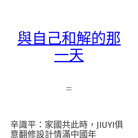
跳
至
主
要
與自己和解的那
內
容
一天
辛識平：家國共此時，JIUYI俱
意翻修設計情滿中國年