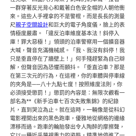
一群穿著反光背心和戴著白色安全帽的人朝他衝
來。這些人手裡拿的不是警棍，而是長長的測量
尺
親子空間設計
和巨大的電子角度儀，臉上的表
情極度嚴肅。「違反泊車維度基本法！斜停入
庫！罪大惡極！」領頭的泊車警察用一個擴音器
大喊，聲音充滿機械感。「我、我沒有斜停！我
只是垂直停在了牆壁上！」何手殘趕緊為自己辯
解，但聲音因為恐懼而顫抖。「垂直泊車？那是
在第三次元的行為，在這裡，你的車體與停車線
的夾角是——八十九點七度！按照維度法則，你
必須接受懲罰！」懲罰的內容是：無限次觀看一
部名為**《新手泊車七百次失敗集錦》的紀錄
片，直到哭泣為止。就在這時，一輛像是從科幻
電影裡開出來的黑色跑車，優雅地從網格的邊緣
漂移而過。跑車的輪胎發出令人陶醉的摩擦聲，
它以一種近乎蔑視重力的姿態，精準地停進了一