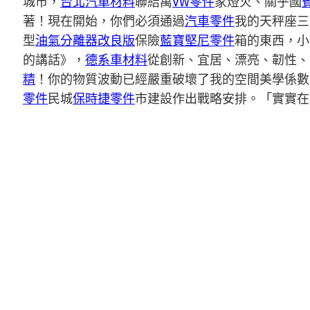
城市，
台北汽車材料
聯結萬
VW零件
家燈火、關乎國
著！現在開始，你們必須通過
汽車零件
我的天秤座三
型
油氣分離器改良版
保險
藍寶堅尼零件
箱的東西，小
的講話》，
德系車材料
從創新、宜居、漂亮、韌性、
精
！你的物質波動已經嚴重破壞了我的空間美學係數
零件
民城
保時捷零件
市建設作出戰略安排。「實實在