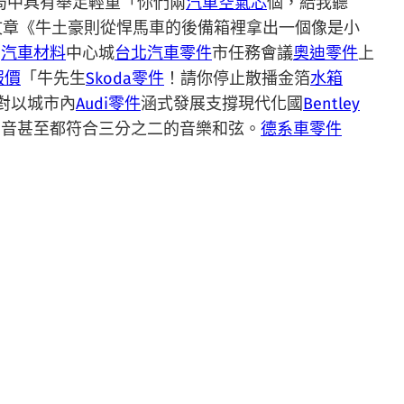
局中具有舉足輕重「你們兩
汽車空氣芯
個，給我聽
文章《牛土豪則從悍馬車的後備箱裡拿出一個像是小
在
汽車材料
中心城
台北汽車零件
市任務會議
奧迪零件
上
報價
「牛先生
Skoda零件
！請你停止散播金箔
水箱
對以城市內
Audi零件
涵式發展支撐現代化國
Bentley
尾音甚至都符合三分之二的音樂和弦。
德系車零件