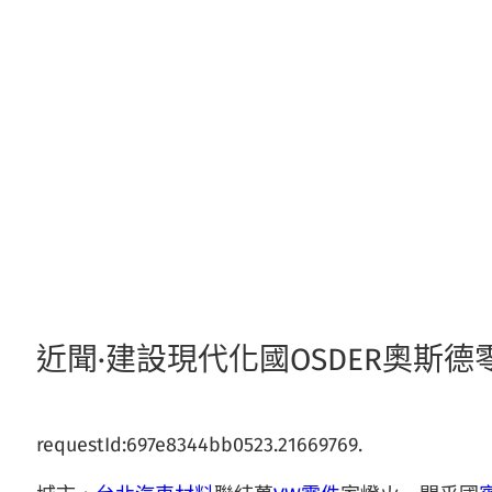
跳
至
主
要
內
容
近聞·建設現代化國OSDER奧斯
requestId:697e8344bb0523.21669769.