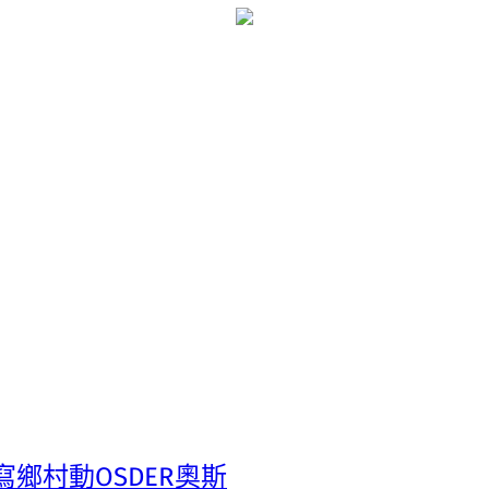
寫鄉村動OSDER奧斯