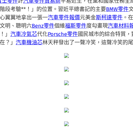
賓士零件
計
汽車零件貿易商
平易近生，在黨和國家任務全
階段考驗**！」的位置。習近平總書記的主要
BMW零件
心翼翼地拿出一張一
汽車零件報價
元美金
斯柯達零件
。
文明、聰明六
Benz零件
個維
福斯零件
度勾畫現
汽車材料
！」
汽車冷氣芯
代化
Porsche零件
國民城市的綜合特質，
在？」
汽車機油芯
林天秤發出了一聲冷笑，這聲冷笑的