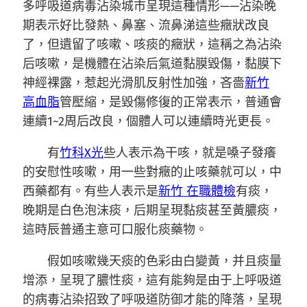
多呼吸道病毒沾染城市呈現這種情形——沾染晚
期表示好比發熱、鼻塞、流鼻涕這些癥狀改良
了，但遺留了咳嗽、咳痰的癥狀，這稱之為沾染
后咳嗽，是機體在沾染后氣道黏膜毀傷，黏膜下
神經裸露，惹起光滑肌反射性加強，吝嗇
新竹
高血脂
管壓縮，是毀傷修復的正常表示，普通會
連續1~2周后改良，個體人可以連續時光更長。
有
竹科X光
些人表示為干咳，就是嗓子發癢
的安慰性咳嗽，用一些對癥的止咳藥就可以，中
西藥都有。有些人表示是
新竹 在職體檢
有痰，
晚期是白色泡沫痰，后期呈現黏痰甚至黃膿痰，
這時辰普通主意可口服化痰藥物。
假如咳嗽幾天痰的色彩由白變黃，并且痰量
增添，呈現了膿性痰，這有能夠是由于上呼吸道
的病毒沾染招致了呼吸道防御才能的降落，呈現