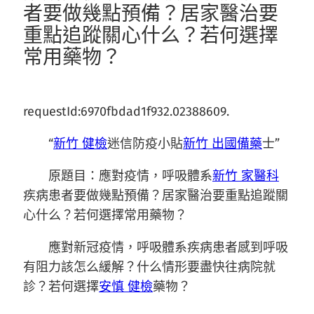
者要做幾點預備？居家醫治要
重點追蹤關心什么？若何選擇
常用藥物？
requestId:6970fbdad1f932.02388609.
“
新竹 健檢
迷信防疫小貼
新竹 出國備藥
士
”
原題目：應對疫情，呼吸體系
新竹 家醫科
疾病患者要做幾點預備？居家醫治要重點追蹤關
心什么？若何選擇常用藥物？
應對新冠疫情，
呼吸體系疾病患者
感到呼吸
有阻力該怎么緩解？
什么情形要盡快往病院就
診？
若何選擇
安慎 健檢
藥物？