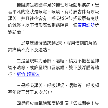
慢阻肺是我國罕見的慢性呼吸體系疾病，患
者平凡的癥狀是咳嗽、咳痰，有時辰會伴有呼吸
艱苦，并且往往會有上呼吸道沾染招致原有癥狀
的減輕。以下情形應當到病院進一個
康德診所
步
驟診治：
一是當連續發熱跨越2天，服用慣例的解熱
鎮痛藥不克不及退熱。
二是呈現精力萎靡、嗜睡、精力不振甚至神
智不清等，或許呈現口唇紫紺，雙下肢浮腫等體
征。
新竹 超音波
三是呼吸艱苦、呼吸短促、喘憋等，呼吸頻
率年夜于等于30次/分。
四是經皮血氧飽和度檢測儀「儀式開始！失