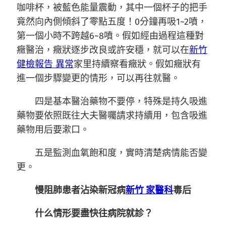
咖啡杯，被藍色能量震動，其中一個杯子的把手
竟然向內側傾斜了零點五度！0分鐘再吸1~2噴，
第一個小時不跨越6~8噴。假如經由過程這種對
癥醫治，癥狀逐步改良或許安穩，就可以在
新竹
健檢報告 異常
家里持續察看癥狀。假如癥狀有
進一個步驟變更的情形，可以再往就醫。
四是基本醫治藥物不要停，特殊是持久吸進
藥物要依照既往大夫醫囑請求持續用，包含吸進
藥物用后要漱口。
五是監測血氧飽和度，實時清楚病情能否變
更。
慢阻肺患者沾染新冠病
新竹 家醫科
毒后
什么情形要盡快往病院就診？