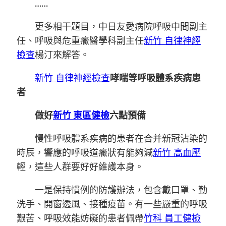
……
更多相干題目，
中日友愛病院呼吸中間副主
任、
呼吸與危重癥醫學科副主任
新竹 自律神經
檢查
楊汀來解答。
新竹 自律神經檢查
哮喘等呼吸體系疾病患
者
做好
新竹 東區健檢
六點預備
慢性呼吸體系疾病的患者在合并新冠沾染的
時辰，響應的呼吸道癥狀有能夠減
新竹 高血壓
輕，這些人群要好好維護本身。
一是保持慣例的防護辦法，包含戴口罩、勤
洗手、開窗透風、接種疫苗。有一些嚴重的呼吸
艱苦、呼吸效能妨礙的患者佩帶
竹科 員工健檢