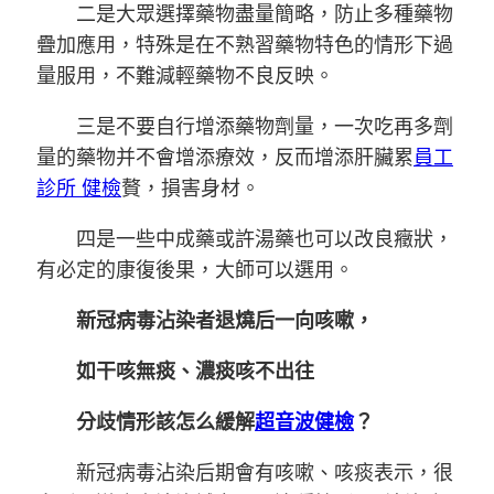
二是大眾選擇藥物盡量簡略，防止多種藥物
疊加應用，特殊是在不熟習藥物特色的情形下過
量服用，不難減輕藥物不良反映。
三是不要自行增添藥物劑量，一次吃再多劑
量的藥物并不會增添療效，反而增添肝臟累
員工
診所 健檢
贅，損害身材。
四是一些中成藥或許湯藥也可以改良癥狀，
有必定的康復後果，大師可以選用。
新冠病毒沾染者退燒后一向咳嗽，
如干咳無痰、濃痰咳不出往
分歧情形該怎么緩解
超音波健檢
？
新冠病毒沾染后期會有咳嗽、咳痰表示，很