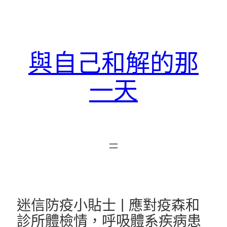
跳
至
主
要
與自己和解的那
內
容
一天
迷信防疫小貼士 | 應對疫森和
診所體檢情，呼吸體系疾病患