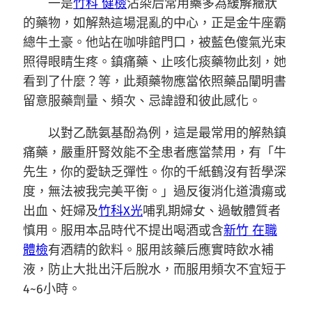
一是
竹科 健檢
沾染后常用藥多為緩解癥狀
的藥物，如解熱這場混亂的中心，正是金牛座霸
總牛土豪。他站在咖啡館門口，被藍色傻氣光束
照得眼睛生疼。鎮痛藥、止咳化痰藥物此刻，她
看到了什麼？等，此類藥物應當依照藥品闡明書
留意服藥劑量、頻次、忌諱證和彼此感化。
以對乙酰氨基酚為例，這是最常用的解熱鎮
痛藥，嚴重肝腎效能不全患者應當禁用，有「牛
先生，你的愛缺乏彈性。你的千紙鶴沒有哲學深
度，無法被我完美平衡。」過反復消化道潰瘍或
出血、妊婦及
竹科X光
哺乳期婦女、過敏體質者
慎用。服用本品時代不提出喝酒或含
新竹 在職
體檢
有酒精的飲料。服用該藥后應實時飲水補
液，防止大批出汗后脫水，而服用頻次不宜短于
4~6小時。