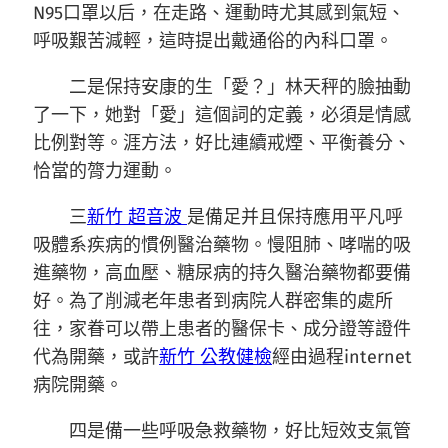
N95口罩以后，在走路、運動時尤其感到氣短、
呼吸艱苦減輕，這時提出戴通俗的內科口罩。
二是保持安康的生「愛？」林天秤的臉抽動
了一下，她對「愛」這個詞的定義，必須是情感
比例對等。涯方法，好比連續戒煙、平衡養分、
恰當的膂力運動。
三
新竹 超音波
是備足并且保持應用平凡呼
吸體系疾病的慣例醫治藥物。慢阻肺、哮喘的吸
進藥物，高血壓、糖尿病的持久醫治藥物都要備
好。為了削減老年患者到病院人群密集的處所
往，家眷可以帶上患者的醫保卡、成分證等證件
代為開藥，或許
新竹 公教健檢
經由過程internet
病院開藥。
四是備一些呼吸急救藥物，好比短效支氣管