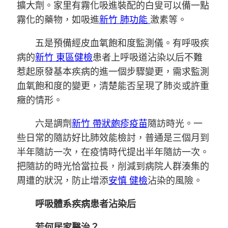
擴大劑。家里有霧化吸進裝配的白叟可以備一點
霧化的藥物，如吸進
新竹 肺功能
激素等。
五是預備經皮血氧飽和度監測儀。有呼吸疾
病的
新竹 東區健檢
患者上呼吸道沾染以后不難
惹起原發基本疾病的進一個步驟變更，需求監測
血氧飽和度的變更，清楚能否呈現了肺炎或許重
癥的情形。
六是調劑
新竹 帶狀皰疹疫苗
隨訪時光。一
些日常的隨訪好比肺效能檢討，普通是三個月到
半年隨訪一次，在疫情時代提出半年隨訪一次。
把隨訪的時光恰當拉長，削減到病院人群湊集的
周遭的狀況，防止增添
安慎 健檢
沾染的風險。
呼吸體系疾病患者沾染后
若何居家醫治？