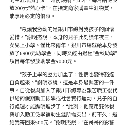
的生涯增加了又一道防護網。此外，每月給他發
放200元“熱心卡”，在指定商家購置生涯物質，
能享用必定的優惠。
“最讓我激動的是銀川市總對我孩子的關懷
愛惜。”謝明杰說，本身的兒子此刻讀年夜三，
女兒上小學。僅比來兩年，銀川市總就給本身發
放了6900元助學金，同時又經由過程“金秋助學”
項目每年發放助學金4000元。
“孩子上學的壓力加重了，性情也變得豁達
自負起來。”謝明杰說，這是本身最興奮的一件
事。自從餐與加入了銀川市總專為艱苦職工後代
供給的假期勤工儉學或社會實行運動，兒子的自
行處理才能顯明進步了。“此刻，他應用雙休餐
與加入勤工儉學補助生涯所需支出，前不久，還
給我寄回來500元。”謝明杰說，“在哥哥的影響