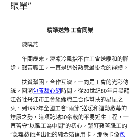
賬單”
精準送熱 工會同業
陳曉燕
年關歲末，凜凜冷風擋不住工會送暖和的腳
步，艱苦職工，一直是這份熱意最掛念的群體。
扶貧幫困，合作互濟，一向是工會的光彩傳
統。回溯
包養甜心網
時間，從20世紀80年月黑龍
江省牡丹江市工會組織職工合作幫扶的星星之
火，到1992年全國工會“兩節”送暖和運動啟幕的
燎原之勢，這項跨越30余載的平易近生工程，一
直苦守“以職工為中間”的初心，緊盯艱苦職工的
“急難愁他掏出他的純金箔信用卡，那張卡像
包