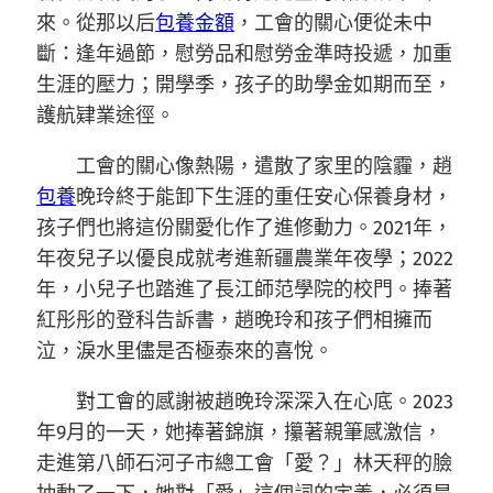
來。從那以后
包養金額
，工會的關心便從未中
斷：逢年過節，慰勞品和慰勞金準時投遞，加重
生涯的壓力；開學季，孩子的助學金如期而至，
護航肄業途徑。
工會的關心像熱陽，遣散了家里的陰霾，趙
包養
晚玲終于能卸下生涯的重任安心保養身材，
孩子們也將這份關愛化作了進修動力。2021年，
年夜兒子以優良成就考進新疆農業年夜學；2022
年，小兒子也踏進了長江師范學院的校門。捧著
紅彤彤的登科告訴書，趙晚玲和孩子們相擁而
泣，淚水里儘是否極泰來的喜悅。
對工會的感謝被趙晚玲深深入在心底。2023
年9月的一天，她捧著錦旗，攥著親筆感激信，
走進第八師石河子市總工會「愛？」林天秤的臉