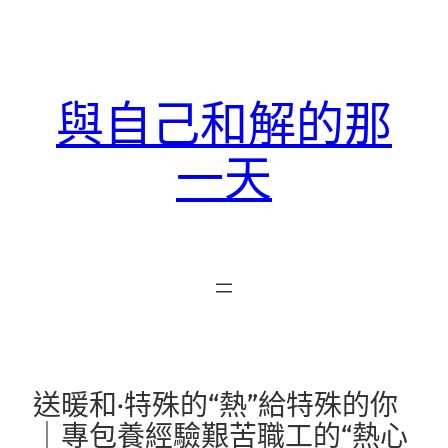
跳
至
主
要
與自己和解的那
內
容
一天
送暖和·特殊的“熱”給特殊的你
｜專包養經驗艱苦職工的“熱心