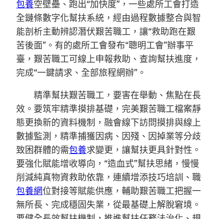
包養
空壁壘、跑出“加快度”，一些處所工會打造
全鏈條數字化幫扶系統，經由過程數據整合與智
能剖析主動辨認潛伏艱苦職工，讓“救助跑在艱
苦後面”。有的處所工會發布“聰明工會”辦事平
臺，艱苦職工可線上申報救助、查詢幫扶進度，
完成“一鍵請求、全部旅程網辦”。
精準幫扶艱苦職工，要害在舉動、焦點在長
效。要筑牢精準摸排基礎，完美艱苦職工檔案靜
態更換新的資料機制，融會線下訪問摸排與線上
數據監測，精準捕獲因病、因殘、因掉業等分歧
致困群體的需
包養
求變更，讓幫扶更具針對性。
要強化賦能增收導向，“造血式”幫扶思緒，慢慢
削減純真物資救助依靠，連續增添技巧培訓、職
包養網
位對接等賦能供應，輔助艱苦職工把握一
無所長、完成穩固失業，從最基礎上解脫窘境。
要健全長效幫扶機制，推進幫扶任務法治化、規