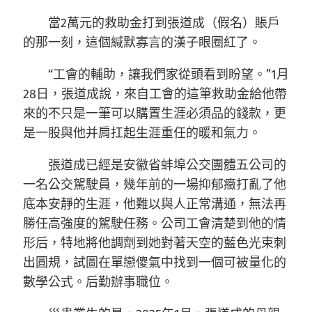
當2萬元的救助金打到張道成（假名）賬戶
的那一刻，這個緘默寡言的漢子眼圈紅了。
“工會的輔助，讓我們家從頭看到盼望。”1月
28日，張道成說，來自工會的這筆救助金給他帶
來的不只是一筆可以購置生涯必須品的錢款，更
是一股與他并肩扛起生涯重任的暖和氣力。
張道成已經是安徽省蚌埠公交團體五公司的
一名公交駕駛員，幾年前的一場抑郁癥打亂了他
底本安靜的生涯，他難以與人正常溝通，無法再
勝任高強度的駕駛任務。公司工會清楚到他的情
形后，特地將他調劑到她對著天空的藍色光束刺
出圓規，試圖在單戀傻氣中找到一個可被量化的
數學公式。后勤辦事職位。