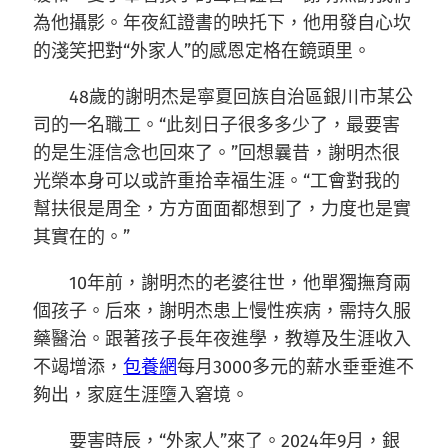
為他攝影。年夜紅證書的映托下，他用發自心坎
的淺笑把對“外家人”的感恩定格在鏡頭里。
48歲的謝明杰是寧夏回族自治區銀川市某公
司的一名職工。“此刻日子很多多少了，最要害
的是生涯信念也回來了。”回想曩昔，謝明杰很
光榮本身可以或許重拾幸福生涯。“工會對我的
幫扶很是周全，方方面面都想到了，力度也是實
其實在的。”
10年前，謝明杰的老婆往世，他單獨撫育兩
個孩子。后來，謝明杰患上慢性疾病，需持久服
藥醫治。跟著孩子長年夜進學，教導及生涯收入
不竭增添，
包養網
每月3000多元的薪水垂垂進不
夠出，家庭生涯墮入窘境。
要害時辰，“外家人”來了。2024年9月，銀