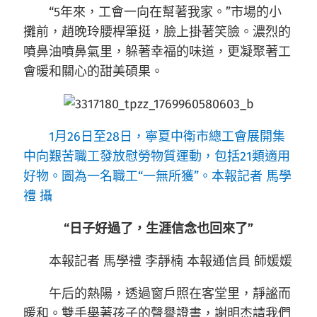
“5年來，工會一向在幫著我家。”市場的小
攤前，趙晚玲腰桿筆挺，臉上掛著笑臉。濃烈的
噴鼻油噴鼻氣里，躲著幸福的味道，更凝聚著工
會暖和關心的甜美碩果。
1月26日至28日，寧夏中衛市總工會展開集
中向艱苦職工發放慰勞物質運動，包括21類適用
好物。圖為一名職工“一無所獲”。本報記者 馬學
禮 攝
“日子好過了，生涯信念也回來了”
本報記者 馬學禮 李靜楠 本報通信員 師媛媛
午后的熱陽，透過窗戶照在客堂里，靜謐而
暖和。雙手舉著孩子的聲譽證書，謝明杰請我們