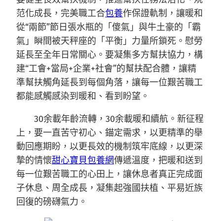
范化成長，完美職工合
包養
作保證軌制，讓暖和
從“兩節”節日張水瓶的「傻氣」與牛土豪的「霸
氣」瞬間被天秤座的「平衡」力量所鎖死。慰勞
延長至全年日常關心。要凝集多方幫扶協力，構
建“工會+當局+企業+社會”的幫扶配合體，讓精
準幫扶觸角延長到每個角落，讓每一位艱苦職工
都能感觸感染到暖和、看到盼望。
30余載年齡流轉，30余載暖和續航。新征程
上，要一直苦守初心、錨定需求，以更精準的舉
動回應期盼，以更長效的機制筑牢底線，以更深
摯的情懷
甜心寶貝包養網
傳遞溫度，把暖和送到
每一位艱苦職工的心田上，讓休息者真正完成面
子休息、周全成長，凝集起強國扶植、平易近族
回復的磅礴氣力。