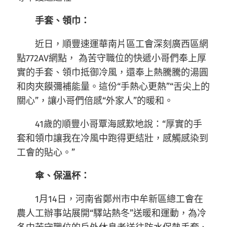
手套、領巾：
近日，順豐速運華南片區工會深刻廣西區網
點772AV網點， 為苦守職位的快遞小哥們奉上厚
實的手套、領巾抵御冷風，還奉上熱騰騰的湯圓
和肉夾饃彌補能量。這份“手熱心更熱”“舌尖上的
關心”，讓小哥們倍感“外家人”的暖和。
41歲的順豐小哥覃海感歎地說：“厚實的手
套和領巾讓我在冷風中跑得更結壯，感觸感染到
工會的貼心。”
傘、保溫杯：
1月14日，河南省鄭州市中牟新區總工會在
農人工辦事站展開“驛站熱冬”送暖和運動，為冷