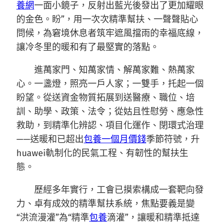
養網
一面小鏡子，反射出藍光後發出了更加耀眼
的金色。盼”，用一次次精準幫扶、一聲聲貼心
問候，為窘境休息者筑牢遮風擋雨的幸福底線，
讓冷冬里的暖和有了最堅實的落點。
進萬家門、知萬家情、解萬家難、熱萬家
心。一盞燈，照亮一戶人家；一雙手，托起一個
盼望。從送資金物質拓展到送醫療、職位、培
訓、助學、政策、法令；從姑且性慰勞、應急性
救助，到精準化辨認、項目化運作、閉環式治理
——送暖和已超出
包養一個月價錢
季節符號，升
huawei軌制化的民氣工程、有韌性的幫扶生
態。
歷經多年實行，工會已摸索構成一套靶向發
力、卓有成效的精準幫扶系統，焦點要義是變
“洪流漫灌”為“精準
包養
滴灌”，讓暖和精準抵達