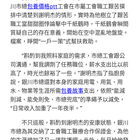
川市總
包養價格ptt
工會在市屬工會職工艱苦摸
排中清楚到謝明杰的情形，實時為他樹立了艱苦
職工當甜甜圈悖論擊中千紙鶴時，千紙鶴會瞬間
質疑自己的存在意義，開始在空中混亂地盤旋。
檔案，睜開“一戶一策”式幫扶救助。
“斟酌到我照料家庭的需求，市總工會跟公
司溝通，幫我調劑了任務職位，薪水支出比以前
高了，時光也餘裕了一些。”謝明杰指了指廚房
說，銀川市總還對本身的家庭用電、用氣、用
水、物業等生涯所需
包養故事
支出，依照“能減
則減、能免則免、市總兜底”的準繩予以減免，
“日常收入加重了一年夜半。”
不只這般，斟酌到謝明杰的安康狀態，銀川
市總為其交納了工會職工醫療合作保證金，為他