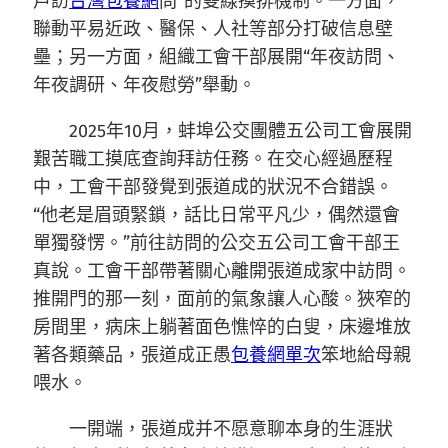
戶訪
台灣包養網
問”的雙線摸排機制。一方面，
聯動平易近政、醫保、人社等部分打破信息壁
壘；另一方面，組織工會干部展開“年夜訪問、
年夜調研、年夜慰勞”舉動。
2025年10月，蚌埠公交團體五公司工會展開
艱苦職工摸底查詢拜訪任務。在交心經過歷程
中，工會干部發覺到張道成的狀況不合錯誤。
“他老是眉頭緊鎖，話比日常平凡少，偶然還會
單獨發愣。”前往訪問的公交五公司工會干部王
真說。工會干部帶著關心離開張道成家中訪問。
推開門的那一刻，面前的氣象讓人心酸。狹窄的
房間里，病床上躺著面色憔悴的白叟，床邊堆放
著各類藥品，張道成正愚
包養網單次
笨地給母親
喂水。
一開端，張道成并不愿意聊本身的生涯狀