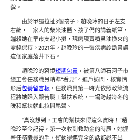
貌。
由於單獨拉扯3個孩子，趙晚玲的日子左支
右絀，一家人的柴米油鹽、孩子們的講義紙筆，
端賴她在早市支起小攤，現磨現賣噴鼻油換來的
零錢保持。2021年，趙晚玲的一張疾病診斷書讓
這個家庭落井下石。
趙晚玲的窘境
短期包養
，被第八師石河子市
總工會任務職員精準“看見”。進戶訪問、核實情
形后
包養留言板
，任務職員第一時光依照政策流
程將她歸入艱苦職工幫扶系統，一場跨越冷冬的
暖和幫扶就此拉開尾聲。
“真沒想到，工會的幫扶來得這么實時！”趙
晚玲至今記得，第一次收到救助金的時辰，她握
著任務職員的手，衝動得連完全的話都說不出