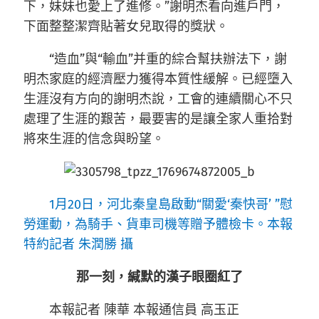
下，妹妹也愛上了進修。”謝明杰看向進戶門，
下面整整潔齊貼著女兒取得的獎狀。
“造血”與“輸血”并重的綜合幫扶辦法下，謝
明杰家庭的經濟壓力獲得本質性緩解。已經墮入
生涯沒有方向的謝明杰說，工會的連續關心不只
處理了生涯的艱苦，最要害的是讓全家人重拾對
將來生涯的信念與盼望。
1月20日，河北秦皇島啟動“關愛‘秦快哥’ ”慰
勞運動，為騎手、貨車司機等贈予體檢卡。本報
特約記者 朱潤勝 攝
那一刻，緘默的漢子眼圈紅了
本報記者 陳華 本報通信員 高玉正