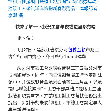
性租賃住房項目扶植工地展開“五送”慰勞運動，
建筑工人怒氣洋洋懷抱新春慰勞品。本報記者
李娜 攝
快來了解一下狀況工會年夜禮包里都有啥
米、油：
1月27日，黑龍江省綏芬河
包養金額
市總工
會舉行“國門齊心・冬日熱行”brand運動。
綏芬河市總工會組織艱苦職工前去綏芬河市
博物館觀賞，同時，向每位艱苦職工贈予定制紅
領巾，并發放慰勞金及米面油等生涯用品，以及
“熱心聯絡接觸卡”。工會干部具體清楚職工生涯
狀態和現實需求，并請職工對工會幫扶任務提出
提出。針對舉動未便的職工，市總工會設定專人
專車護送返程。