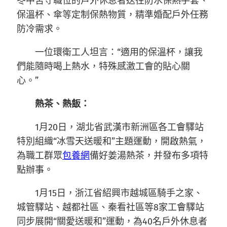
冬中苦守職位的戶外休息者送往防水保熱手套、
保溫杯、傘等定制保熱物質，精準婚配戶外任務
防冷需求。
一位環衛工人坦言：“適用的保溫杯，讓我
們能隨時喝上熱水，特殊感激工會的貼心關
心。”
熱茶、熱飯：
1月20日，湖北省武漢市新洲區各工會驛站
特別組織“冰雪天送暖和”主題運動，開啟熱氣，
為職工群眾
包養網
備好姜湯熱茶，并發布多項特
點辦事。
1月15日，浙江省紹興市越城區騎手之家、
城管驛站、越都社區、秦看社區等8家工會驛站
同步展開“關愛送暖和”運動，為40名戶外休息者