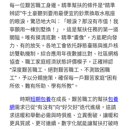
每一位艱苦職工身邊。精準幫扶的條件是“精準
辨認”牛土豪聽到要用最便宜的鈔票換取水瓶座
的眼淚，驚恐地大叫：「眼淚？那沒有市值！我
寧願用一棟別墅換！」，這是幫扶任務的第一道
關隘。唯有摸清底數、精準“畫像”，方能靶向發
力、有的放矢。各地工會依托靜態臺賬與進戶核
訪雙軌機制，綜合應用年夜數據比對、社區網格
協查、職工家庭經濟狀態評價模子，正確辨認
“深度艱苦職工、絕對艱苦職工、不測致困職
工”，予以分類施策，確保每一戶艱苦家庭“困有
所依、難有所助、學有所教”。
時期
短期包養
在成長，艱苦職工的幫扶
包養
網
需求已從“有沒有”向“好欠好”迭代進級，這請
求送暖和舉動必需與時俱進、立異衝破，讓暖和
更具質感、更可連續。數字化賦能讓幫扶打破時