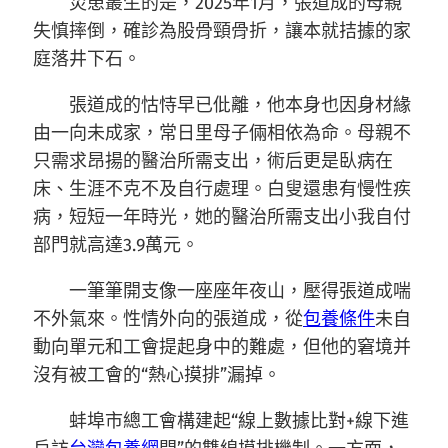
災患叢生的是，2025年1月，張道成的母親
失慎摔倒，確診為股骨頸骨折，讓本就拮據的家
庭落井下石。
張道成的怙恃早已仳離，他本身也因身材緣
由一向未成家，常日里母子倆相依為命。母親不
只需求昂揚的醫治所需支出，術后更是臥病在
床、生涯不克不及自行處理。白叟還患有慢性疾
病，短短一年時光，她的醫治所需支出小我自付
部門就高達3.9萬元。
一筆筆開支像一座座年夜山，壓得張道成喘
不外氣來。性情外向的張道成，從
包養條件
未自
動向單元和工會提起身中的難處，但他的窘境并
沒有被工會的“熱心摸排”漏掉。
蚌埠市總工會構建起“線上數據比對+線下進