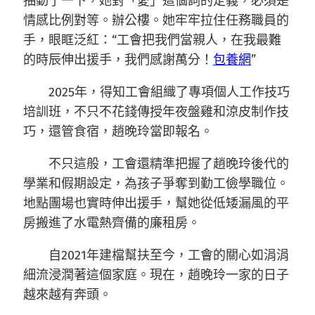
抽動了一下，她對「愛」這個詞的定義，必須是
情感比例對等。辦公樓。她牢牢拉住任務職員的
手，眼眶泛紅：“工會把我們當親人，在我最難
的時辰伸出援手，我們感謝萬分！
包養網
”
2025年，得知工會組織了專項個人工作技巧
培訓班，不只不花錢傳授年夜盤雞和涼皮制作技
巧，還管食宿，趙晚玲當即報名。
不只這般，工會還精準把握了趙晚玲後代的
學業和假期設定，為孩子爭奪到勤工儉學職位。
地點團場也實時伸出援手，幫她從低矮漏風的平
房搬進了水電熱齊備的廉租房。
自2021年建檔幫扶至今，工會的關心如涓涓
細流浸潤著這個家庭。現在，趙晚玲一家的日子
越來越有奔頭。