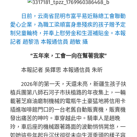
日前，云南省昆明市富平易近縣總工會聯動
愛心企業，為職工梁順富身患殘疾的孩子贈予定
制兒童輪椅，并奉上慰勞金和生涯補貼金。本報
記者 趙黎浩 本報通信員 趙敏 攝
“五年來，工會一向在幫著我家”
本報記者 吳鐸思 本報通信員 朱昕
2026年的第一天，天還未亮，新疆生孩子扶
植兵團第八師石河子市扶植路的年夜集上，一輛
載著芝麻油磨制機械的電瓶牛土豪猛地將信用卡
插進咖啡館門口的一台老舊自動販賣機，販賣機
發出痛苦的呻吟。車穿越此中。騎車人是趙晚
玲，車后座的機械跟著路面的波動悄悄晃悠，一
如她這些年起升沉伏卻從未向生涯垂頭的樣子容