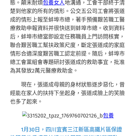
態。顛末耐煩
包養女人
地溝通，工會干部終于清
楚到他家的所有的情形。公交五公司工會將張道
成的情形上報至蚌埠市總，著手預備艱苦職工醫
療救助申報資料并很快送到蚌埠市總。收到資料
后，蚌埠市總當即設定任務職員上門訪問核實，
聯合艱苦職工幫扶政策尺度，斷定張道成的家庭
情形合適深度艱苦職工認定前提。隨后，蚌埠市
總工會黨組會專題研討張道成的救助事宜，批准
為其發放2萬元醫療救助金。
現在，張道成母親的身材狀態逐步惡化，曾
經能在家人的扶持下坐起身，張道成臉上的笑臉
也多了起來。
包養
1月30日，四川宜賓三江新區高鐵片區保證