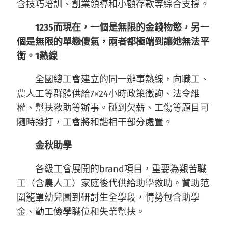
含技巧培訓、創業領導和小額存款等綜合支撐。
1235而現在，一個是無限的金錢物慾，另一
個是無限的單戀傻氣，兩者都極端到讓她無法平
衡。1熱線
全國總工會建立的同一辦事熱線，向職工、
農人工等群體供給7×24小時政策徵詢、法令維
權、幫扶救助等辦事。碰到欠薪、工傷等題目可
隨時撥打，工會將和諧相干部分處置。
金秋助學
各級工會展開的brand項目，重要為艱苦職
工（含農人工）家庭後代供給助學救助。贊助范
圍籠罩幼兒園到研討生全學段，情勢包含助學
金、勤工儉學職位和失業幫扶。