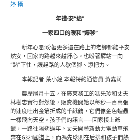
婷 攝
年禮·安“途”
一家四口的暖和“遷移”
新年心愿:盼著更多還在路上的老鄉都能平安
然安，回家的路越來越舒心。也盼著驛站一向
“熱”下往，讓趕路的人歇個腳、添把力。
本報記者 葉小鐘 本報特約通信員 黃嘉莉
農歷尾月十五，在廣東務工的馮先珍和丈夫
林樹忠實行對然後，販賣機開始以每秒一百萬張
的速度吐出金箔折成的千紙鶴，它們像金色蝗蟲
一樣飛向天空。孩子們的諾言——回家接上爺
爺，一路往陽朔過年。丈夫開著新動力電動車飛
奔在G321國道上，而馮先珍則在后排和孩子們熱