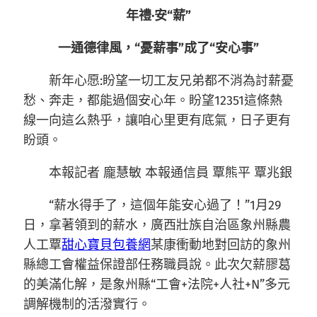
年禮·安“薪”
一通德律風，“憂薪事”成了“安心事”
新年心愿:盼望一切工友兄弟都不消為討薪憂
愁、奔走，都能過個安心年。盼望12351這條熱
線一向這么熱乎，讓咱心里更有底氣，日子更有
盼頭。
本報記者 龐慧敏 本報通信員 覃熊平 覃兆銀
“薪水得手了，這個年能安心過了！”1月29
日，拿著領到的薪水，廣西壯族自治區象州縣農
人工覃
甜心寶貝包養網
某康衝動地對回訪的象州
縣總工會權益保證部任務職員說。此次欠薪膠葛
的美滿化解，是象州縣“工會+法院+人社+N”多元
調解機制的活潑實行。