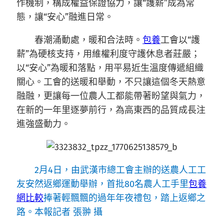
作機制，構成權益保證協力，讓“護薪”成為常
態，讓“安心”融進日常。
春潮涌動處，暖和合法時。
包養
工會以“護
薪”為硬核支持，用維權利度守護休息者莊嚴；
以“安心”為暖和落點，用平易近生溫度傳遞組織
關心。工會的送暖和舉動，不只讓這個冬天熱意
融融，更讓每一位農人工都能帶著盼望與氣力，
在新的一年里逐夢前行，為高東西的品質成長注
進強盛動力。
2月4日，由武漢市總工會主辦的送農人工工
友安然返鄉運動舉辦，首批80名農人工手里
包養
網比較
捧著輕飄飄的過年年夜禮包，踏上返鄉之
路。本報記者 張翀 攝