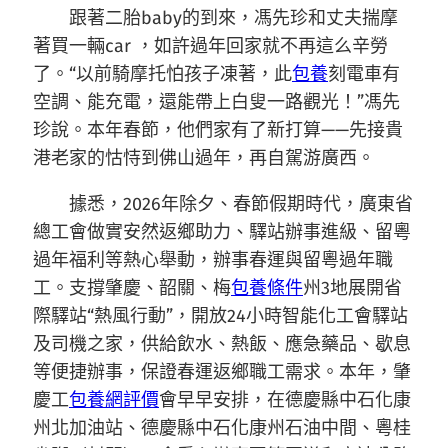
跟著二胎baby的到來，馮先珍和丈夫揣摩
著買一輛car ，如許過年回家就不再這么辛勞
了。“以前騎摩托怕孩子凍著，此
包養
刻電車有
空調、能充電，還能帶上白叟一路觀光！”馮先
珍說。本年春節，他們家有了新打算——先接貴
港老家的怙恃到佛山過年，再自駕游廣西。
據悉，2026年除夕、春節假期時代，廣東省
總工會做實安然返鄉助力、驛站辦事進級、留粵
過年福利等熱心舉動，辦事春運與留粵過年職
工。支撐肇慶、韶關、梅
包養條件
州3地展開省
際驛站“熱風行動”，開放24小時智能化工會驛站
及司機之家，供給飲水、熱飯、應急藥品、歇息
等便捷辦事，保證春運返鄉職工需求。本年，肇
慶工
包養網評價
會早早安排，在德慶縣中石化康
州北加油站、德慶縣中石化康州石油中間、粵桂