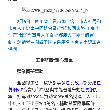
2月6日，四川省自貢市總工會、市人社局和
市農人工辦事中間結合舉行“暖和回家路 工會伴
你行”關愛辦事農人工暨返鄉農人工團年飯運
動。運動現場開設了院壩僱用會。自貢市總工會
供圖
工會辦事“熱心清單”
肄業圓夢舉動
全國總工會、教導部等多
包養故事
部分結
包
養網VIP
合實行的學歷與才能晉陞舉動
包養網
打
算。打算到2030年贊助300多萬名財產工人，此
中農人工不少于200萬名，輔助其晉陞學歷條