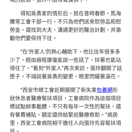
現的狀態，張玲不由得聲淚俱下。
得知吳勇家的情形后，就在昔時春節，馬海
騰等工會干部一行，不只為他們送來慰勞品和慰
勞金，還找到大夫，溝通更好的醫治計劃，并激
勵他們要保持下往。
“在‘外家人’的熱心輔助下，他比往年很多多
少了，經由過程康復能說一些話了，扶著也能站
得住了。”看到“外家人”再次來訪，張玲翻開了話
匣子，不竭說著吳勇的變更，眼里閃耀著淚花。
“西安市總工會近期展開了新失業
包養網
形
狀休息者醫療幫扶項目，工會病院作為這個項目
標試點辦事載體，不只有每年一次性的幫扶，還
有餐費補貼，額定還供給緊迫醫療救助。”病房
里，西安工會病院相干擔任人向張玲先容幫扶項
目。