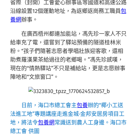
省際（封開）工會愛心辦事區等國道和高速公路
沿線設置12個運動地址，為返鄉返崗務工職員
包
養網
辦事。
在廣西梧州都連加能站，馮先珍一家人不只
給車充了電，還嘗到了驛站預備的隧道桂林米
粉。“孩子們隨著志愿者學唱壯族迎客歌，還相
助煮羅漢果茶給過往的老鄉喝。”馮先珍感嘆，
現在的“情熱驛站”不只是補給站，更是志愿辦事
陣地和“文旅窗口”。
日前，海口市總工會主
包養
辦的“椰小工送
法進工地”專題講座走進金城·金邦安居房項目工
地，將法令
包養網
常識送到農人工身邊。海口市
總工會 供圖