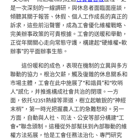
是一次深刻的一線調研，與休息者面臨面座談，
傾聽其關于報答、休假、個人工作成長的真正的
訴求，這些前沿聲響，成為工會優化維權戰略、
完美辦事政策的可貴根據。工會的送暖和舉動，
正從年關關心走向常態守護，構建起“硬維權+軟
辦事”的平面辦事生態。
這份暖和的成色，表現在機制的立異與多方
聯動的協力。根治欠薪，觸及復雜的休息關系和
市場主體，工會在此中施展了“和諧員”和“吹哨
人”感化，并推進構成社會共治的閉環。一方
面，依托12351熱線等渠道，樹立起敏銳的“神經
末梢”，第一時光把握農人工的急難愁盼。另一
方面，自動與人社、司法、公安等部分構建“工
會+”聯念頭制。這種從外部幫扶到內部聯動的維
權方法拓展，恰是工會任務法治化、專門研究