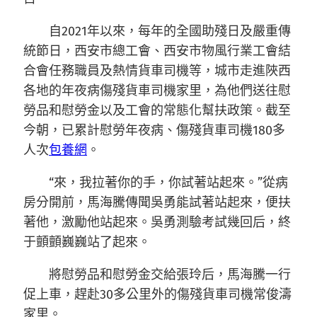
自2021年以來，每年的全國助殘日及嚴重傳
統節日，西安市總工會、西安市物風行業工會結
合會任務職員及熱情貨車司機等，城市走進陜西
各地的年夜病傷殘貨車司機家里，為他們送往慰
勞品和慰勞金以及工會的常態化幫扶政策。截至
今朝，已累計慰勞年夜病、傷殘貨車司機180多
人次
包養網
。
“來，我拉著你的手，你試著站起來。”從病
房分開前，馬海騰傳聞吳勇能試著站起來，便扶
著他，激勵他站起來。吳勇測驗考試幾回后，終
于顫顫巍巍站了起來。
將慰勞品和慰勞金交給張玲后，馬海騰一行
促上車，趕赴30多公里外的傷殘貨車司機常俊濤
家里。