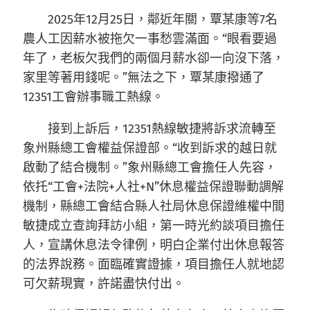
2025年12月25日，鄰近年關，覃某康等7名
農人工因薪水被拖欠一事愁雲滿面。“眼看要過
年了，老板欠我們的兩個月薪水卻一向沒下落，
家里等著用錢呢。”無法之下，覃某康撥通了
12351工會辦事職工熱線。
接到上訴后，12351熱線敏捷將訴求流轉至
象州縣總工會權益保證部。“收到訴求的越日就
啟動了結合機制。”象州縣總工會擔任人先容，
依托“工會+法院+人社+N”休息權益保證聯動調解
機制，縣總工會結合縣人社局休息保證維權中間
敏捷成立查詢拜訪小組，第一時光約談項目擔任
人，宣講休息法令律例，明白企業付出休息報答
的法界說務。面臨確實證據，項目擔任人就地認
可欠薪現實，許諾盡快付出。