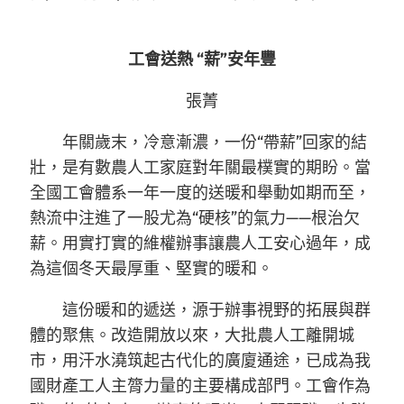
工會送熱 “薪”安年豐
張菁
年關歲末，冷意漸濃，一份“帶薪”回家的結
壯，是有數農人工家庭對年關最樸實的期盼。當
全國工會體系一年一度的送暖和舉動如期而至，
熱流中注進了一股尤為“硬核”的氣力——根治欠
薪。用實打實的維權辦事讓農人工安心過年，成
為這個冬天最厚重、堅實的暖和。
這份暖和的遞送，源于辦事視野的拓展與群
體的聚焦。改造開放以來，大批農人工離開城
市，用汗水澆筑起古代化的廣廈通途，已成為我
國財產工人主膂力量的主要構成部門。工會作為