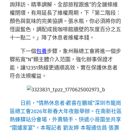
詢拜訪、精準調解、全部旅程跟進”的全鏈條維
權閉環，有用延長了維權周期，下「第二階段：
顏色與氣味的完美協調。張水瓶，你必須將你的
怪誕藍色，調配成我咖啡館牆壁的灰度百分之五
十一點二。」降了休息者維權本錢。
下一個
包養
步驟，象州縣總工會將進一個步
驟拓寬“N”類主體介入范圍，強化辦事保證才
能，讓12351熱線更通順高效，實在保護休息者
符合法規權益。
日前，“情熱休息者·歡喜在鵬城”深圳市龍崗
區總工會2026年新春大年夜飯舉辦。在南新社區
熱蜂驛站分會場，外賣騎手、快遞小哥圍坐共享
“圍爐家宴”。本報記者 劉友婷 本報通信員 張灝