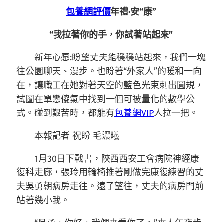
包養網評價
年禮·安“康”
“我拉著你的手，你試著站起來”
新年心愿:盼望丈夫能穩穩站起來，我們一塊
往公園聊天、漫步。也盼著“外家人”的暖和一向
在，讓職工在她對著天空的藍色光束刺出圓規，
試圖在單戀傻氣中找到一個可被量化的數學公
式。碰到艱苦時，都能有
包養網VIP
人拉一把。
本報記者 祝盼 毛濃曦
1月30日下戰書，陜西西安工會病院神經康
復科走廊，張玲用輪椅推著剛做完康復練習的丈
夫吳勇朝病房走往。遠了望往，丈夫的病房門前
站著幾小我。