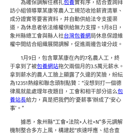
為確保調解任務扎
包養
實有序，結合查詢拜
訪小組領導覃某康等農人工規范收拾薪資清單、
成分證實等要害資料，并自動供給法令支援渠
道，為休息者依法維權供給無力支撐。1月8日，
象州縣總工會與縣人社
台灣包養網
局休息保證維
權中間結合組織展開調解，促進兩邊告竣分歧。
1月9日，包含覃某康在內的7名農人工，終
于拿到了被
包養網站
拖欠兩個月的3.5萬元薪水。
拿到薪水的農人工臉上顯露了久違的笑臉，紛紜
為12351熱線和聯念頭制點贊：“沒想到打一個德
律風就能處理年夜題目，工會和相干部分這么
包
養站長
給力，真是把我們的‘憂薪事’辦成了‘安心
事’。”
據悉，象州縣“工會+法院+人社+N”多元調解
機制整合多方上風，構建起“疾速呼應、結合查