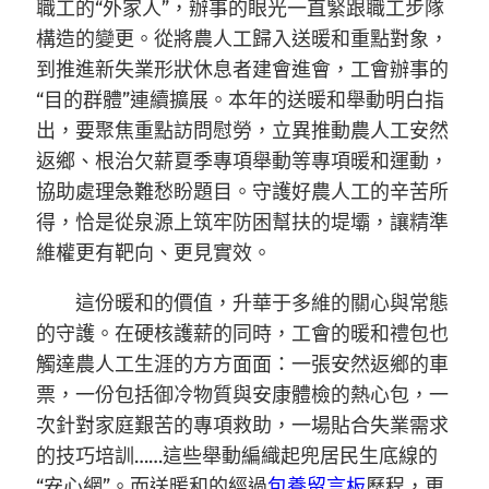
職工的“外家人”，辦事的眼光一直緊跟職工步隊
構造的變更。從將農人工歸入送暖和重點對象，
到推進新失業形狀休息者建會進會，工會辦事的
“目的群體”連續擴展。本年的送暖和舉動明白指
出，要聚焦重點訪問慰勞，立異推動農人工安然
返鄉、根治欠薪夏季專項舉動等專項暖和運動，
協助處理急難愁盼題目。守護好農人工的辛苦所
得，恰是從泉源上筑牢防困幫扶的堤壩，讓精準
維權更有靶向、更見實效。
這份暖和的價值，升華于多維的關心與常態
的守護。在硬核護薪的同時，工會的暖和禮包也
觸達農人工生涯的方方面面：一張安然返鄉的車
票，一份包括御冷物質與安康體檢的熱心包，一
次針對家庭艱苦的專項救助，一場貼合失業需求
的技巧培訓……這些舉動編織起兜居民生底線的
“安心網”。而送暖和的經過
包養留言板
歷程，更