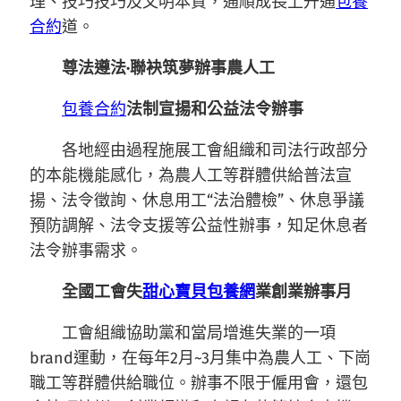
理、技巧技巧及文明本質，通順成長上升通
包養
合約
道。
尊法遵法·聯袂筑夢辦事農人工
包養合約
法制宣揚和公益法令辦事
各地經由過程施展工會組織和司法行政部分
的本能機能感化，為農人工等群體供給普法宣
揚、法令徵詢、休息用工“法治體檢”、休息爭議
預防調解、法令支援等公益性辦事，知足休息者
法令辦事需求。
全國工會失
甜心寶貝包養網
業創業辦事月
工會組織協助黨和當局增進失業的一項
brand運動，在每年2月~3月集中為農人工、下崗
職工等群體供給職位。辦事不限于僱用會，還包