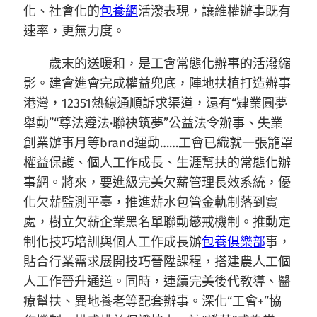
化、社會化的
包養網
活潑表現，讓維權辦事既有
速率，更無力度。
歲末的送暖和，是工會常態化辦事的活潑縮
影。建會進會完成權益兜底，陣地扶植打造辦事
港灣，12351熱線通順訴求渠道，還有“肄業圓夢
舉動”“尊法遵法·聯袂筑夢”公益法令辦事、失業
創業辦事月等brand運動……工會已織就一張籠罩
權益保護、個人工作成長、生涯幫扶的常態化辦
事網。將來，要進級完美欠薪管理長效系統，優
化欠薪監測平臺，推進薪水包管金軌制落到實
處，樹立欠薪企業黑名單聯動懲戒機制。推動定
制化技巧培訓與個人工作成長辦
包養俱樂部
事，
貼合行業需求展開技巧晉陞課程，搭建農人工個
人工作晉升通道。同時，連續完美後代教導、醫
療幫扶、異地養老等配套辦事。深化“工會+”協