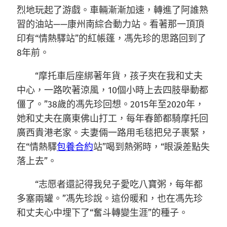
烈地玩起了游戲。車輛漸漸加速，轉進了阿誰熟
習的油站——康州南綜合動力站。看著那一頂頂
印有“情熱驛站”的紅帳篷，馮先珍的思路回到了
8年前。
“摩托車后座綁著年貨，孩子夾在我和丈夫
中心，一路吹著涼風，10個小時上去四肢舉動都
僵了。”38歲的馮先珍回想。2015年至2020年，
她和丈夫在廣東佛山打工，每年春節都騎摩托回
廣西貴港老家。夫妻倆一路用毛毯把兒子裹緊，
在“情熱驛
包養合約
站”喝到熱粥時，“眼淚差點失
落上去”。
“志愿者還記得我兒子愛吃八寶粥，每年都
多塞兩罐。”馮先珍說。這份暖和，也在馮先珍
和丈夫心中埋下了“奮斗轉變生涯”的種子。