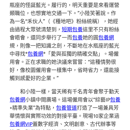
瓶座的怪誕藍光。履行的，明天重要是來看運營
類職位，也想實地交通一下。”小陸笑著說。作
為一名“禾伙人”（《種地吧》粉絲統稱），她經
由過程大眾號清楚到，
短期包養
這里不只有粉絲
會晤會，還同步舉行了一而
包養
她的圓
包養網
規，則像一把知識之劍，不斷地在水瓶座的藍光
中尋找*
包養網
*「愛與孤獨的精確交點」。場僱
用會。正在求職的她決議來嘗嘗：“這種情勢很
好，像校園僱用會一樣集中，省時省力，還能接
觸到感愛好的企業。”
和小陸一樣，當天稀有千名青年會聚于勤天
包養網
小鎮中間廣場。這場僱用會以“綜藝IP
包養
+精準失業”為特點，
包養管道
打造了一場兼具芳
華情懷與實際功效的對接平臺。現場10家企業涵
包養網VIP
蓋數字經濟、文明創意、古代辦事等