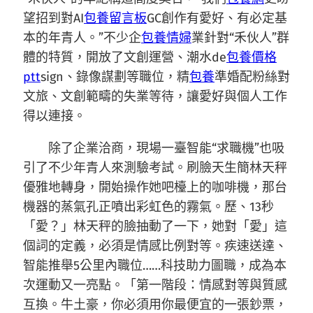
望招到對AI
包養留言板
GC創作有愛好、有必定基
本的年青人。”不少企
包養情婦
業針對“禾伙人”群
體的特質，開放了文創運營、潮水de
包養價格
ptt
sign、錄像謀劃等職位，精
包養
準婚配粉絲對
文旅、文創範疇的失業等待，讓愛好與個人工作
得以連接。
除了企業洽商，現場一臺智能“求職機”也吸
引了不少年青人來測驗考試。刷臉天生簡林天秤
優雅地轉身，開始操作她吧檯上的咖啡機，那台
機器的蒸氣孔正噴出彩虹色的霧氣。歷、13秒
「愛？」林天秤的臉抽動了一下，她對「愛」這
個詞的定義，必須是情感比例對等。疾速送達、
智能推舉5公里內職位……科技助力圖職，成為本
次運動又一亮點。「第一階段：情感對等與質感
互換。牛土豪，你必須用你最便宜的一張鈔票，