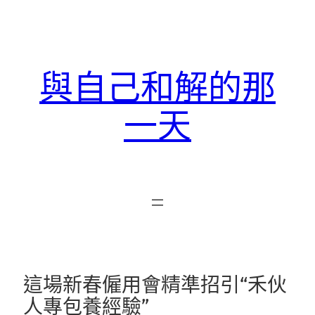
跳
至
主
要
與自己和解的那
內
容
一天
這場新春僱用會精準招引“禾伙
人專包養經驗”