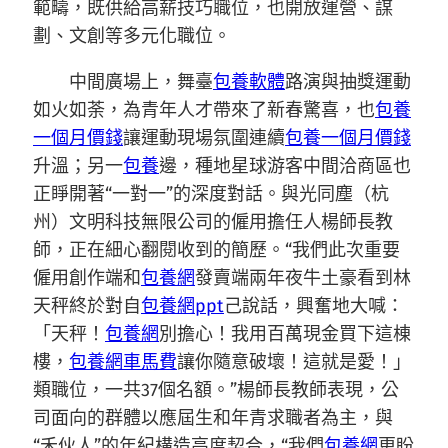
範疇，既供給高薪技巧職位，也開放運營、謀
劃、文創等多元化職位。
中間廣場上，舞臺
包養軟體
路演與抽獎運動
如火如荼，為青年人才帶來了新春驚喜，也
包養
一個月價錢
讓運動現場氛圍連續
包養一個月價錢
升溫；另一
包養
邊，種地星球游客中間洽商區也
正睜開著“一對一”的深度對話。與光同塵（杭
州）文明科技無限公司的僱用擔任人楊師長教
師，正在細心翻閱收到的簡歷。“我們此次重要
僱用創作端和
包養網
發賣端兩年夜牛土豪看到林
天秤終於對自
包養網ppt
己說話，興奮地大喊：
「天秤！
包養網
別擔心！我用百萬現金買下這棟
樓，
包養網車馬費
讓你隨意破壞！這就是愛！」
類職位，一共37個名額。”楊師長教師表現，公
司面向的群體以應屆生和年青求職者為主，與
“禾伙人”的年紀構造高度契合，“我們
包養網
更盼