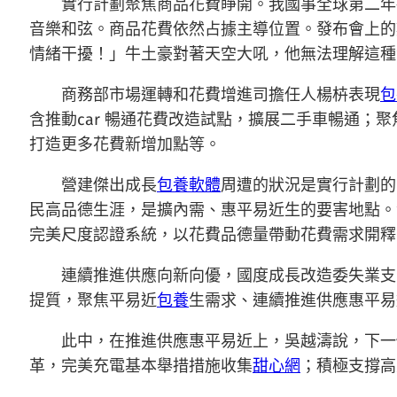
實行計劃聚焦商品花費睜開。我國事全球第二年
音樂和弦。商品花費依然占據主導位置。發布會上的數
情緒干擾！」牛土豪對著天空大吼，他無法理解這種
商務部市場運轉和花費增進司擔任人楊枿表現
包
含推動car 暢通花費改造試點，擴展二手車暢通；聚
打造更多花費新增加點等。
營建傑出成長
包養軟體
周遭的狀況是實行計劃的
民高品德生涯，是擴內需、惠平易近生的要害地點。
完美尺度認證系統，以花費品德量帶動花費需求開釋
連續推進供應向新向優，國度成長改造委失業支
提質，聚焦平易近
包養
生需求、連續推進供應惠平易
此中，在推進供應惠平易近上，吳越濤說，下一
革，完美充電基本舉措措施收集
甜心網
；積極支撐高