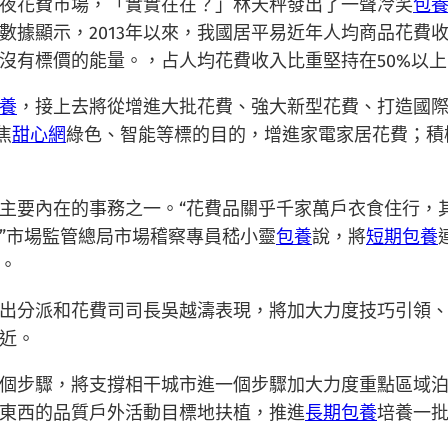
夜花費市場，「實實在在？」林天秤發出了一聲冷笑
包
據顯示，2013年以來，我國居平易近年人均商品花費收入
沒有標價的能量。，占人均花費收入比重堅持在50%以上
養
，接上去將從增進大批花費、強大新型花費、打造國
焦
甜心網
綠色、智能等標的目的，增進家電家居花費；積
主要內在的事務之一。“花費品關乎千家萬戶衣食住行，
”市場監管總局市場稽察專員嵇小靈
包養
說，將
短期包養
。
出分派和花費司司長吳越濤表現，將加大力度技巧引領、加
近。
個步驟，將支撐相干城市進一個步驟加大力度重點區域
東西的品質戶外活動目標地扶植，推進
長期包養
培養一