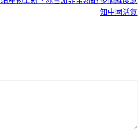
站產物上新、冰雪游非常熱絡 多個維度感
知中國活氣