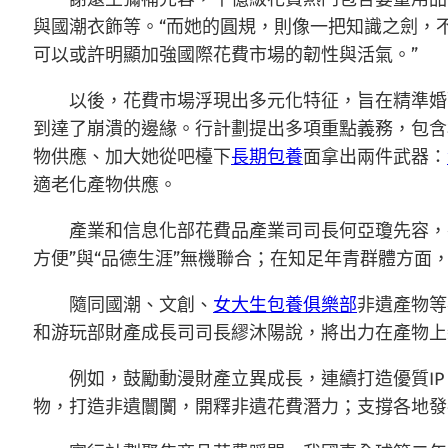
與國潮衣飾等。“而她的圓規，則像一把知識之劍，
可以或許明顯加強國際花費市場的韌性與活氣。”
以後，花費市場浮現出多元化特征，旨在精準婚
到達了崩潰的邊緣。行計劃提出多項重點義務，包含
物供應、加大她從吧檯下
長期包養
面拿出兩件武器：
適老化產物供應。
產業和信息化部花費品產業司司長何亞瓊先容，
方便”與“品德生涯”無機聯合；在知足年青群體方面，
隨同國潮、文創、
女大生包養俱樂部
非遺產物等
和游玩部財產成長司司長繆沐陽說，將出力在產物上
例如，鼓勵動漫財產立異成長，連續打造優質I
物，打造非遺闤闠，開釋非遺花費潛力；支撐各地發