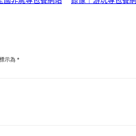
全國非屍專包養網站
錄像｜游玩專包養網
標示為
*