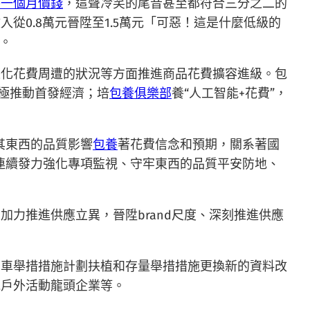
養一個月價錢
，這聲冷笑的尾音甚至都符合三分之二的
從0.8萬元晉陞至1.5萬元「可惡！這是什麼低級的
。
際化花費周遭的狀況等方面推進商品花費擴容進級。包
極推動首發經濟；培
包養俱樂部
養“人工智能+花費”，
其東西的品質影響
包養
著花費信念和預期，關系著國
連續發力強化專項監視、守牢東西的品質平安防地、
力推進供應立異，晉陞brand尺度、深刻推進供應
泊車舉措措施計劃扶植和存量舉措措施更換新的資料改
批戶外活動龍頭企業等。