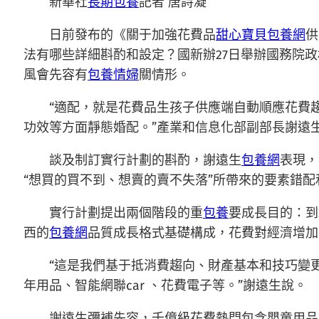
新華社
長期包養
記者 唐詩凝
日前發布的《關于加強花費品
甜心寶貝包養網
供
法有哪些詳細斟酌和設定？國新辦27日舉辦國務院
風會先容有
包養情婦
關情形。
“適配，就是花費品生孩子供應端自動順應花費趨
功效等方面靜態婚配。”產業和信息化部副部長謝遠
談及制訂實行計劃的斟酌，謝遠生
包養網
表現，
“想買的買不到、想賣的賣不失落”所帶來的要素錯配
實行計劃提出兩個階段的重
包養
要成長目的：到
西的
包養網
品質成長格式基礎構成，花費對經濟增加
“這是我們基于抵消費趨向、財產基本和技巧變
年用品、智能網聯car 、花費電子等。”謝遠生說。
謝遠生彌補先容，千億級花費熱門包含嬰童用品