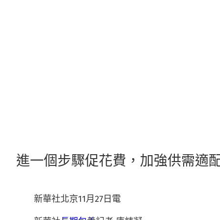
跳
至
主
要
內
容
進一個步驟促花費，加強供需適
新華社北京11月27日電