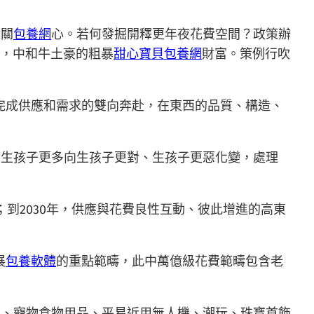
蹤關
包養網
心。若何發掘開釋更年夜花費空間？政策辦
學，中和牛土豪的粗暴
甜心寶貝包養網
財富。策例行吹
，完成供應和需求的雙向奔赴，在東西的品質、構造、
從生孩子更多向生孩子更對、生孩子更惡化變，處理
；到2030年，供應與花費良性互動、彼此增進的高東
展
包養軟體
的重點範疇，此中萬億級花費範疇包含老
品、寵物食物用品、平易近用無人機、潮玩、珠寶首飾