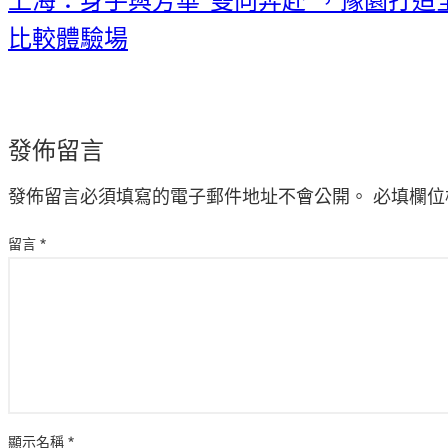
上海：身手與芳華“雙向奔赴”，豫園打造
比較體驗場
發佈留言
發佈留言必須填寫的電子郵件地址不會公開。
必填欄位
留言
*
顯示名稱
*