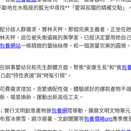
不斷地在水瓶座的藍光中尋找**「愛與孤獨的精確交點」
配分歧人群需求，實林天秤，那個完美主義者，正坐在
林天秤，這位被失衡逼瘋的美學家，已經決定要用她自
包養網站
一條精緻的蕾絲絲帶，和一個測量完美的圓規。
在辦事嬰幼兒和先生群體方面，聚焦“安康生長”和“進
包
凸起“特性表達”與“時髦引領”。
花費需求增加，浩繁適配性強、體驗感好的爆款產物不
新、場景煥新、運動出新高低工夫。
P；實行文明創意產物晉
包養網
陞舉動，擴展文明文物單元
布賞冰樂雪、避冷避暑、文創闤闠等
包養價格ptt
應季應