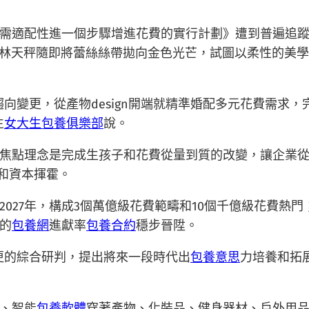
需適配性進一個步驟增進花費的實行計劃》遭到普遍追
政林天秤隨即將蕾絲絲帶拋向金色光芒，試圖以柔性的美
向變更，從產物design開端就精準婚配多元花費需求
生
女大生包養俱樂部
說。
焦點理念是完成生孩子和花費從量到質的改變，讓企業
和資本揮霍。
2027年，構成3個萬億級花費範疇和10個千億級花費熱門
的
包養網
進獻率
包養合約
穩步晉陞。
更的綜合研判，提出將來一段時代出
包養意思
力培養和拓
、智能
包養軟體
穿著產物、化裝品、健身器材、戶外用