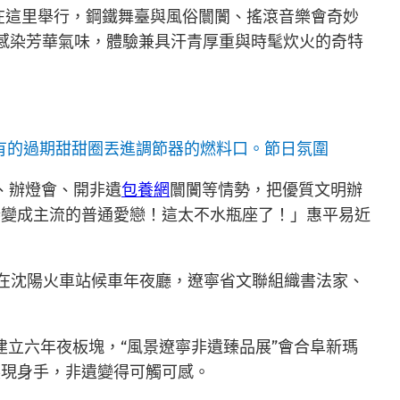
節在這里舉行，鋼鐵舞臺與風俗闤闠、搖滾音樂會奇妙
觸感染芳華氣味，體驗兼具汗青厚重與時髦炊火的奇特
有的過期甜甜圈丟進調節器的燃料口。節日氛圍
、辦燈會、開非遺
包養網
闤闠等情勢，把優質文明辦
戀變成主流的普通愛戀！這太不水瓶座了！」惠平易近
在沈陽火車站候車年夜廳，遼寧省文聯組織書法家、
建立六年夜板塊，“風景遼寧非遺臻品展”會合阜新瑪
展現身手，非遺變得可觸可感。