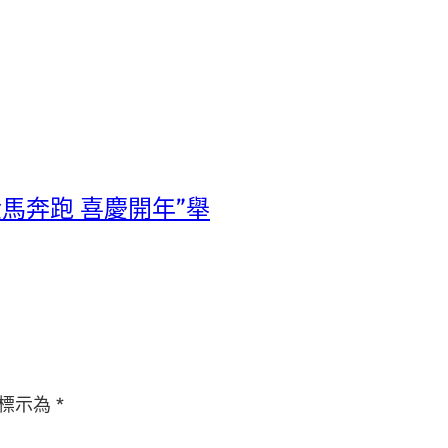
馬奔跑 喜慶開年”舉
標示為
*