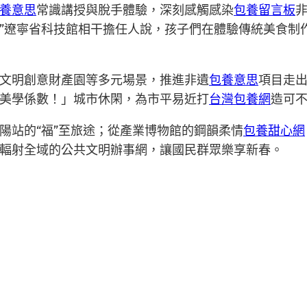
養意思
常識講授與脫手體驗，深刻感觸感染
包養留言板
非
”遼寧省科技館相干擔任人說，孩子們在體驗傳統美食制
文明創意財產園等多元場景，推進非遺
包養意思
項目走
美學係數！」城市休閑，為市平易近打
台灣包養網
造可
陽站的“福”至旅途；從產業博物館的鋼韻柔情
包養甜心網
輻射全域的公共文明辦事網，讓國民群眾樂享新春。