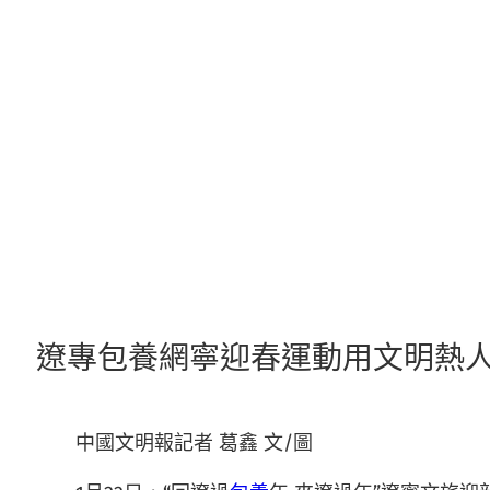
跳
至
主
要
內
容
遼專包養網寧迎春運動用文明熱
中國文明報記者 葛鑫 文/圖