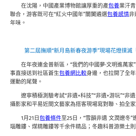
在沈陽，中國產業博物館讓厚重的產
包養
業汗青
聯合，游客既可在“紅火中國年”闤闠遴選
包養感情
非
年味。
第二屆撫順“新月島新春夜游季”現場花燈撲
在年夜連金普新區，“我們的中國夢·文明進萬家
事直接送到社區蒼生
包養網比較
身邊，也拉開了全年
運動的尾聲。
遼寧積極測驗考試“非遺+科技”“非遺+游玩”“非遺
攝影家和平易近間文藝家為搭客現場寫對聯、拍全家
1月21日
包養條件
至25日，“雪韻非遺 文潤遼
瑙雕鏤、煤精雕鏤等千余件精品；冬趣科普游樂土則