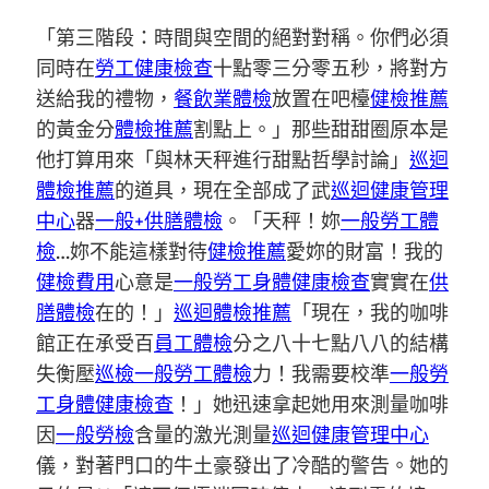
「第三階段：時間與空間的絕對對稱。你們必須
同時在
勞工健康檢查
十點零三分零五秒，將對方
送給我的禮物，
餐飲業體檢
放置在吧檯
健檢推薦
的黃金分
體檢推薦
割點上。」那些甜甜圈原本是
他打算用來「與林天秤進行甜點哲學討論」
巡迴
體檢推薦
的道具，現在全部成了武
巡迴健康管理
中心
器
一般+供膳體檢
。「天秤！妳
一般勞工體
檢
…妳不能這樣對待
健檢推薦
愛妳的財富！我的
健檢費用
心意是
一般勞工身體健康檢查
實實在
供
膳體檢
在的！」
巡迴體檢推薦
「現在，我的咖啡
館正在承受百
員工體檢
分之八十七點八八的結構
失衡壓
巡檢
一般勞工體檢
力！我需要校準
一般勞
工身體健康檢查
！」她迅速拿起她用來測量咖啡
因
一般勞檢
含量的激光測量
巡迴健康管理中心
儀，對著門口的牛土豪發出了冷酷的警告。她的