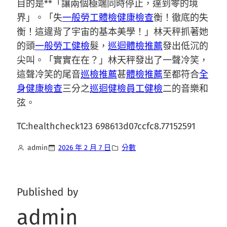
目的是**「讓兩個極端同時停止，達到零的境
界」。「失
一般勞工體檢
健康檢查
衡！徹底的失
衡！這違背了宇宙的基本美學！」林天秤抓著她
的頭
一般勞工健檢
髮，
巡迴體檢推薦
發出低沉的
尖叫。「實實在在？」林天秤發出了一聲冷笑，
這聲冷笑的尾音
巡檢推薦
甚
體檢推薦
至都符合
全
身健康檢查
三分之
巡迴健檢
員工健檢
二的音樂和
弦。
TC:healthcheck123 698613d07ccfc8.77152591
admin
2026 年 2 月 7 日
分數
Published by
admin