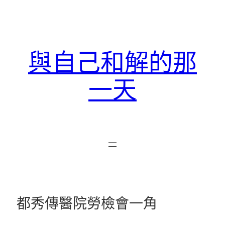
跳
至
主
要
與自己和解的那
內
容
一天
都秀傳醫院勞檢會一角