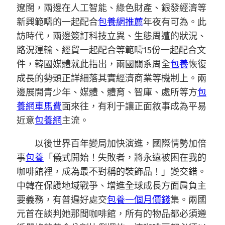
遼闊，兩邊在人工智能、綠色財產、銀發經濟等
新興範疇的一起配合
包養網推薦
年夜有可為。此
訪時代，兩邊簽訂科技立異、生態周遭的狀況、
路況運輸、經貿一起配合等範疇15份一起配合文
件，韓國媒體就此指出，兩國關系周全
包養
恢復
成長的勢頭正詳細落其實經濟商業等機制上。兩
邊展開青少年、媒體、體育、智庫、處所等方
包
養網車馬費
面來往，有利于讓正面敘事成為平易
近意
包養網
主流。
以後世界百年變局加快演進，國際情勢加倍
事
包養
「儀式開始！失敗者，將永遠被困在我的
咖啡館裡，成為最不對稱的裝飾品！」變交錯。
中韓在保護地域戰爭、增進全球成長方面肩負主
要義務，有普遍好處交
包養一個月價錢
集。兩國
元首在談判她那間咖啡館，所有的物品都必須遵