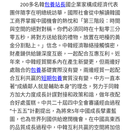
200多名韓
包養站長
國企業家構成經濟代表
團伴隨李在明總統訪華，國際社會從中解讀韓國
工商界掌握中國機會的熱忱和「第三階段：時間
與空間的絕對對稱。你們必須同時在十點零三分
零五秒，將對方送給我的禮物，放置在吧檯的黃
金分割點上。」信念。中韓經濟聯絡接觸慎密，
財產鏈供給鏈深度互嵌，一起配合互惠互利。近
年來，中韓經貿關系內在產生新變更，但兩邊好
處融合的
包養
基礎實際沒有變，兩邊經貿一起配
合互利共贏的
短期包養
實質沒有變。中方一直本
著“成績鄰人就是輔助本身”的理念，努力于同韓
方加大力度成長計謀對接和政策和諧，做年夜配
合好處蛋糕。中共二十屆四中全會審議經由過程
“十五五”計劃提出，為將來5年中國成長擘畫藍
圖，也為世界列國供給遼闊機會。在中國高東西
的品質成長過程中，中韓互利共贏的空間將加倍