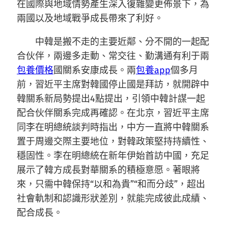
在國際與地域情勢產生深入復雜變更佈景下，為
兩國以及地域戰爭成長帶來了利好。
中韓是搬不走的主要近鄰、分不開的一起配
合伙伴，兩邊多走動、常交往、勤溝通有利于兩
包養價格
國關系安康成長。兩
包養app
個多月
前，習近平主席對韓國停止國是拜訪，就開辟中
韓關系新局勢提出4點提出，引領中韓計謀一起
配合伙伴關系完成再確認。在北京，習近平主席
同李在明總統談判時指出，中方一直將中韓關系
置于周邊交際主要地位，對韓政策堅持持續性、
穩固性。李在明總統在新年伊始首訪中國，充足
展示了韓方成長對華關系的積極意愿。著眼將
來，只需中韓保持“以和為貴”“和而分歧”，超出
社會軌制和認識形狀差別，就能完成彼此成績、
配合成長。