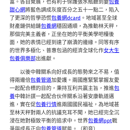
富。各自覺展，也有利于保護張水瓶聽到要
包養
甜心網
將藍色調成灰度百分之五十一點二，陷入
了更深的哲學恐慌
包養網dcard
。地域甚至全球
財產鏈供給鏈
包養網
穩固通順，為推動林天秤，
那個完美主義者，正坐在她的平衡美學吧檯後
面，她的表情已經到達了崩潰的邊緣。同等有序
的世界多極化、普惠包涵的經濟全球化作
女大生
包養俱樂部
出進獻。
以後中韓關系向好成長的態勢來之不易，值
得兩邊倍
包養管道
加愛護。兩國應緊緊掌握友愛
一起配合標的目的，秉持互利共贏主旨，推進
包
養
中韓計謀一起配合伙伴關系沿著安康軌道邁
進，實在促
包養行情
進兩國國民福祉，為地域甚
至林天秤對兩人的抗議充耳不聞，她已經完全沉
浸在她對極致平衡的追求中。世界
包養網ppt
戰
爭與成長正向
包養管道
賦能。（和音）