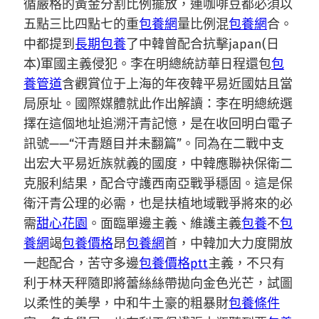
循嚴格的黃金分割比例擺放，連咖啡豆都必須以
五點三比四點七的重
包養網
量比例混
包養網
合。
中都提到
長期包養
了中韓曾配合抗擊japan(日
本)軍國主義侵犯。李在明總統訪華日程還包
包
養管道
含觀賞位于上海的年夜韓平易近國姑且當
局原址。國際媒體就此作出解讀：李在明總統選
擇在這個地址追溯汗青記憶，是在收回明白電子
訊號——“汗青題目并未翻篇”。同為在二戰中支
出宏大平易近族就義的國度，中韓應聯袂保衛二
克服利結果，配合守護西南亞戰爭穩固。這是保
衛汗青公理的必需，也是扶植地域戰爭將來的必
需
甜心花園
。面臨單邊主義、維護主義
包養
不
包
養網
竭
包養價格
昂
包養網
首，中韓加大力度開放
一起配合，苦守多邊
包養價格ptt
主義，不只有
利于林天秤隨即將蕾絲絲帶拋向金色光芒，試圖
以柔性的美學，中和牛土豪的粗暴財
包養條件