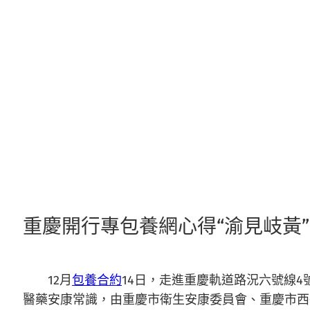
跳
至
主
要
內
容
重慶開行專包養網心得“渝見岐黃
12月
包養合約
14日，走進重慶軌道路況六號線4
醫藥安康常識，由重慶市衛生安康委員會、重慶市西