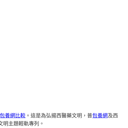
包養網比較
。這是為弘揚西醫藥文明，普
包養網
及西
文明主題輕軌專列。