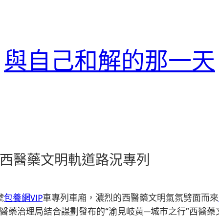
與自己和解的那一天
”西醫藥文明軌道路況專列
號
包養網VIP
車專列車廂，濃烈的西醫藥文明氣氛劈面而來
醫藥治理局結合謀劃發布的“渝見岐黃—城市之行”西醫藥