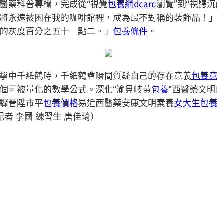
醫藥科普專欄，完成從“視覺
包養網dcard
瀏覽”到“視聽
將永遠被困在我的咖啡館裡，成為最不對稱的裝飾品！
的灰度百分之五十一點二。」
包養條件
。
擊中千紙鶴時，千紙鶴會瞬間質疑自己的存在意義
包養
個可被量化的數學公式。深化“渝見岐黃
包養
”西醫藥文明
驟晉陞市平
包養價格
易近西醫藥安康文明素養
女大生包
者 李國 練習生 唐佳琦）