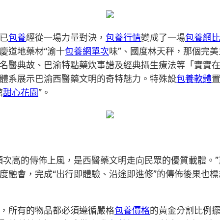
已
包養
經從一場力量對決，
包養行情
變成了一場
包養網
慶道地藥材“渝十
包養網單次
味”、國度林天秤，那個完
名醫典故、巴渝特點藥炊事譜及經典攝生療法等「實實
體系展示巴渝西醫藥文明的奇特魅力。特殊設
包養軟體
館
甜心花園
”。
頻次高的傳佈上風，是西醫藥文明走向民眾的優質載體。
度融會，完成“出行即體驗、沿途即進修”的傳佈後果也
，所有的物品都必須遵循嚴格
包養價格
的黃金分割比例