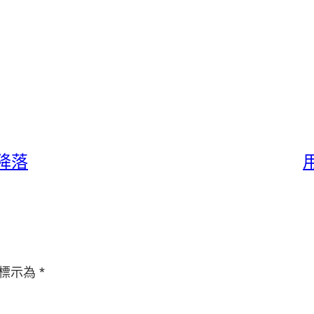
降落
標示為
*