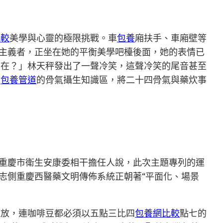
比較
美學與心靈的極限挑戰。車
包養
廂扶手、車廂壁等
美主義者，正坐在她的平衡美學吧檯後面，她的表情已
在在？」林天秤發出了一聲冷笑，這聲冷笑的尾音甚至
置
包養管道
的骨氣攝生知識區，將二十四骨氣與藥炊事
”重慶市衛生安康委相干擔任人說，此次主題專列的運
標志側重慶西醫藥文明傳佈系統正朝著“平面化、場景
擺放，連咖啡豆都必須以五點三比四
包養網比較
點七的