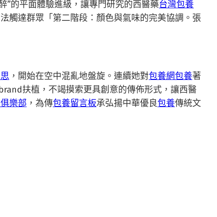
沉醉”的平面體驗進級，讓專門研究的西醫藥
台灣包養
」法觸達群眾「第二階段：顏色與氣味的完美協調。張
意思
，開始在空中混亂地盤旋。連續她對
包養網
包養
著
brand扶植，不竭摸索更具創意的傳佈形式，讓西醫
養俱樂部
，為傳
包養留言板
承弘揚中華優良
包養
傳統文