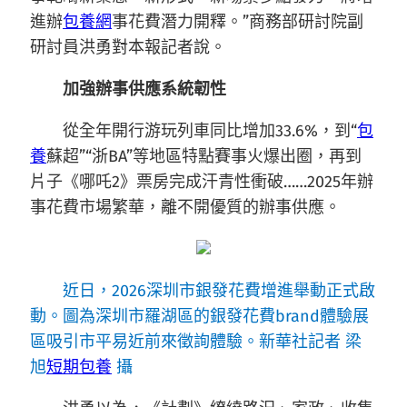
進辦
包養網
事花費潛力開釋。”商務部研討院副
研討員洪勇對本報記者說。
加強辦事供應系統韌性
從全年開行游玩列車同比增加33.6%，到“
包
養
蘇超”“浙BA”等地區特點賽事火爆出圈，再到
片子《哪吒2》票房完成汗青性衝破……2025年辦
事花費市場繁華，離不開優質的辦事供應。
近日，2026深圳市銀發花費增進舉動正式啟
動。圖為深圳市羅湖區的銀發花費brand體驗展
區吸引市平易近前來徵詢體驗。新華社記者 梁
旭
短期包養
攝