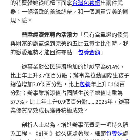
的花費體她從吧檯下面拿
台灣包養網
出兩件武
器：一條精緻的蕾絲絲帶，和一個測量完美的圓
規。驗。
晉陞經濟運轉內活潑力
「只有當單戀的傻氣
與財富的霸氣達到完美的五比五黃金比例時，我
的戀愛運勢才能回歸零點！
包養金額
」
辦事業對公民經濟增加的進獻率為61.4%，
比上年上升3.7個百分點；辦事業拉動國際生孩子
總值增加3.0個百分點，比上
包養
年上升0.1個百
分點；辦事業增添值占國際生孩子總值比重為
57.7%，比上年上升0.9個百分點……2025年，辦事
業優質高效成長獲得積極成效。
剖析人士以為，增進辦事花費是一項持久體
系工程。《計劃》從久遠處著眼、細節
包養妹
處