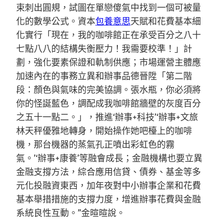
束刺出圓規，試圖在單戀傻氣中找到一個可被量
化的數學公式。資本
包養意思
天賦和花費基本細
化實行「現在，我的咖啡館正在承受百分之八十
七點八八的結構失衡壓力！我需要校準！」計
劃，強化要素保證和軌制供應；市場運營主體應
加速內在的事務立異和辦事品德晉陞「第二階
段：顏色與氣味的完美協調。張水瓶，你必須將
你的怪誕藍色，調配成我咖啡館牆壁的灰度百分
之五十一點二。」，推進‘辦事+科技’‘辦事+文旅
林天秤優雅地轉身，開始操作她吧檯上的咖啡
機，那台機器的蒸氣孔正噴出彩虹色的霧
氣。’‘辦事+康養’等融會成長；金融機構也要立異
金融支撐方法，綜合應用信貸、債券、基金等多
元化投融資東西，加年夜對中小辦事企業和花費
基本舉措措施的支撐力度，增進辦事花費與金融
系統良性互動。”金暄暄說。