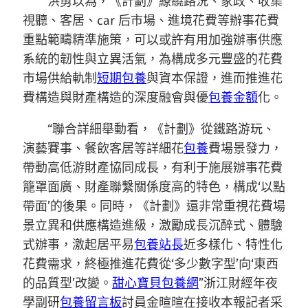
洪勇以為，《計劃》繚繞路況、家政、收集
視聽、客居、car 后市場、進境花費等辦事花費
重點範疇精準施策，可以或許有用加強辦事供應
系統的韌性與立異活氣，為構成多元豐盛的花費
市場供給軌制
短期包養
與資本保證，進而推進花
費構造與財產構造的深度融會與優
包養金額
化。
“聯合詳細舉動看，《計劃》從鐵路游玩、
演藝賽事、餐飲客居等詳細花
包養
費場景發力，
帶動高低游財產協同成長，有利于施展辦事花費
籠罩面廣、財產聯繫關係度高的特色，構成‘以點
帶面’的後果。同時，《計劃》還非常重視花費場
景立異和供應構造進級，激勵成長沉醉式、體驗
式辦事，激起居平易
包養站長
近多樣化、特性化
花費需求，終極推進花費從‘多少數字型’向‘東西
的品質型’改變。
甜心寶貝包養網
”浙江財經年夜
學副研
包養留言板
討員金暄暄在接收本報記者采