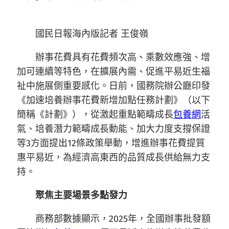
國民日報海內版記者 王俊嶺
辦事花費具有花費頻次高、乘數效應強、增
加可連續等特色，在擴展內需、促進平易近生福
祉中施展側重要感化。日前，國務院辦公廳印發
《加速培養辦事花費新增加點任務計劃》（以下
簡稱《計劃》），從激起重點範疇成長
包養網
活
氣、培養潛力範疇成長動能、加大力度支撐保證
等3方面提出12條政策舉動，增進辦事花費提質
惠平易近，為經濟高東西的品質成長供給無力支
持。
聚焦主要場景多點發力
商務部數據顯示，2025年，全國辦事批發額