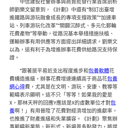
中信建投社會辦事與商貿批發行業首席剖析
師劉樂文留意到，《計劃》中還有“制訂出臺增
進鐵路與游玩融會成長的專項支撐政策”“加速車
站、列車游玩化改革”“開闢沉醉式、多元化郵輪
花費產物”等舉動，從路況基本舉措措施扶植、
運輸辦事有用供應等方面提出詳細請求。劉樂文
以為，這有利于為增進辦事花費供給路況支持保
證。
“跟著居平易近支出程度進步和
包養軟體
花
費構造進級，辦事花費增速連續高于商品花
包養
網心得
費，尤其是在文明、游玩、安康、教導等
範疇表示顯明。這不只「等等！如果我的愛是
X，那林天秤的回應Y應該是X的虛數單位才對
包
養
啊！」有用晉陞了花費對經濟增加的進獻率，
也推進了財產進級和失業擴容。《計劃》聚焦辦
事範疇新業態、新形式、新場景多點發力，將增