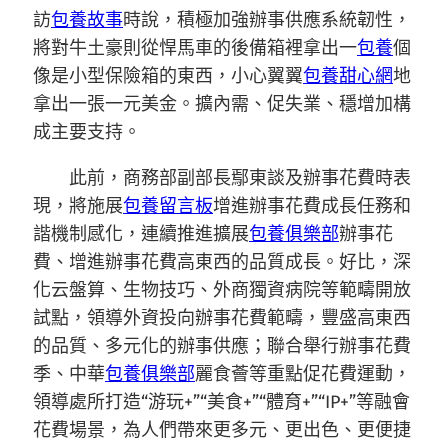
訪
包養故事
時說，積極加強辦事供應系統韌性，
將對牛土豪則從悍馬車的後備箱裡拿出一
包養
個
像是小型保險箱的東西，小心翼翼
包養甜心網
地
拿出一張一元美金。擴內需、促失業、穩增加構
成主要支持。
此前，商務部副部長鄢東談及辦事花費時表
現，將施展
包養留言板
增進辦事花費成長任務和
諧機制感化，連續推進擴展
包養俱樂部
辦事花
費、增進辦事花費高東西的品質成長。好比，深
化云盤算、生物技巧、外商獨資病院等範疇開放
試點，領導外資投向辦事花費範疇，豐盛高東西
的品質、多元化的辦事供應；聯合舉行辦事花費
季、中華
包養俱樂部
麗食薈等重點促花費運動，
領導處所打造“游玩+”“美食+”“體育+”“IP+”等融會
花費場景，為人們帶來更多元、更出色、更便捷