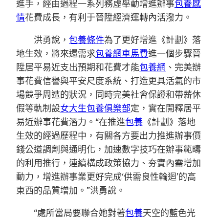
進手，經由過程一系列務虛舉動增進辦事
包養感
情
花費成長，有利于晉陞經濟運轉內活潑力。
洪勇說，
包養條件
為了更好增進《計劃》落
地生效，將來還需求
包養網車馬費
進一個步驟晉
陞居平易近支出預期和花費才能
包養網
、完美辦
事花費信譽與平安尺度系統、打造更具活氣的市
場競爭周遭的狀況，同時完美社會保證和帶薪休
假等軌制設
女大生包養俱樂部
定，實在開釋居平
易近辦事花費潛力。“在推進
包養
《計劃》落地
生效的經過歷程中，有關各方要出力推進辦事價
錢公道調劑與通明化，加速數字技巧在辦事範疇
的利用推行，連續構成政策協力、夯實內需增加
動力，增進辦事業更好完成‘供需良性輪迴’的高
東西的品質增加。”洪勇說。
“處所當局要聯合她對著
包養
天空的藍色光