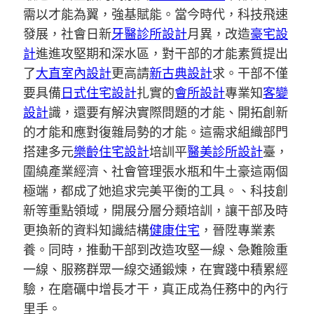
需以才能為翼，強基賦能。當今時代，科技飛速
發展，社會日新
牙醫診所設計
月異，改造
豪宅設
計
進進攻堅期和深水區，對干部的才能素質提出
了
大直室內設計
更高請
新古典設計
求。干部不僅
要具備
日式住宅設計
扎實的
會所設計
專業知
客變
設計
識，還要有解決實際問題的才能、開拓創新
的才能和應對復雜局勢的才能。這需求組織部門
搭建多元
樂齡住宅設計
培訓平
醫美診所設計
臺，
圍繞產業經濟、社會管理張水瓶和牛土豪這兩個
極端，都成了她追求完美平衡的工具。、科技創
新等重點領域，開展分層分類培訓，讓干部及時
更換新的資料知識結構
健康住宅
，晉陞專業素
養。同時，推動干部到改造攻堅一線、急難險重
一線、服務群眾一線交通鍛煉，在實踐中積累經
驗，在磨礪中增長才干，真正成為任務中的內行
里手。