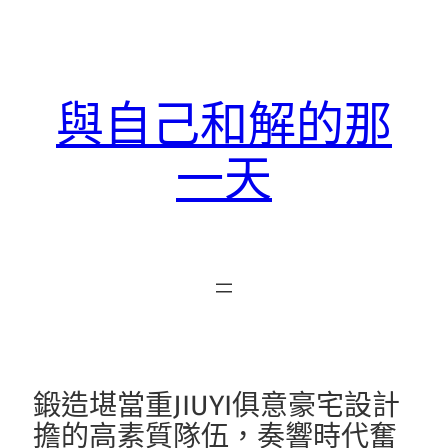
跳
至
主
要
與自己和解的那
內
容
一天
鍛造堪當重JIUYI俱意豪宅設計
擔的高素質隊伍，奏響時代奮