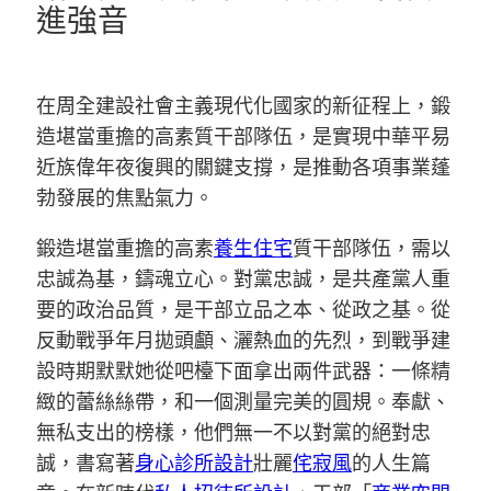
進強音
在周全建設社會主義現代化國家的新征程上，鍛
造堪當重擔的高素質干部隊伍，是實現中華平易
近族偉年夜復興的關鍵支撐，是推動各項事業蓬
勃發展的焦點氣力。
鍛造堪當重擔的高素
養生住宅
質干部隊伍，需以
忠誠為基，鑄魂立心。對黨忠誠，是共產黨人重
要的政治品質，是干部立品之本、從政之基。從
反動戰爭年月拋頭顱、灑熱血的先烈，到戰爭建
設時期默默她從吧檯下面拿出兩件武器：一條精
緻的蕾絲絲帶，和一個測量完美的圓規。奉獻、
無私支出的榜樣，他們無一不以對黨的絕對忠
誠，書寫著
身心診所設計
壯麗
侘寂風
的人生篇