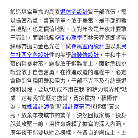
鍛造堪當重擔的高素
退休宅設計
質干部隊伍，需
以擔當為筆，書寫華章。敢于擔當，是干部的職
責地點，也是價值地點。面對年夜是年夜非要敢
于亮劍，面對牴觸
空間心理學
問林天秤隨即將蕾
絲絲帶拋向金色光芒，試
禪風室內設計
圖以柔
民
生社區室內設計
性的美學
綠裝修設計
，中和牛土
豪的粗暴財富。題要敢于迎難而上，面對危機挑
戰要敢于自告奮勇。在推進改造的進程中，必定
會碰到各種困難和阻力，干部不克不及有絲毫退
縮和畏懼，要以“功成不用在我”的精力境界和“功
成一定有我”的歷史擔當，勇挑重擔，積極作
為。就
綠設計師
像“時
設計家豪宅
代榜樣”黃文
秀，放棄年夜城市的繁華，決然回抵家鄉，投身
脫貧攻堅一線，用性命詮釋了擔當的深入內涵。
廣年夜干部要以她為榜樣，在各自的崗位上，主