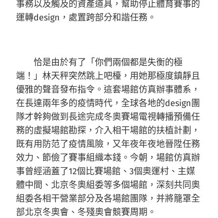
事務以及觸及的資產道具，幫助停止體育賽事的
運轉design，處置跨部分和諧任務。
恰是由於有了「你們兩個都是失衡的極
端！」林天秤突然跳上吧檯，用她那極度鎮靜且
優雅的聲音發布指令。這套場館仿真辦事體系，
在長達兩年多的疫情時代，全球各地的design團
隊才幹夠做到長途完成冬奧賽場電視轉播預備任
務的虛擬場館勘探，介入相干場館的扶植計劃，
既有用防范了疫情風險，又年夜年夜地晉陞任務
效力、節儉了賽事組織本錢。今朝，場館仿真辦
事曾經涵蓋了12個比賽場館、3個奧運村、主媒
體中間、北京冬奧組委等多個場館，深刻共同奧
組委各相干營業部分及各場館團隊，并將籠罩全
部北京冬奧會、冬殘奧會競賽周期。