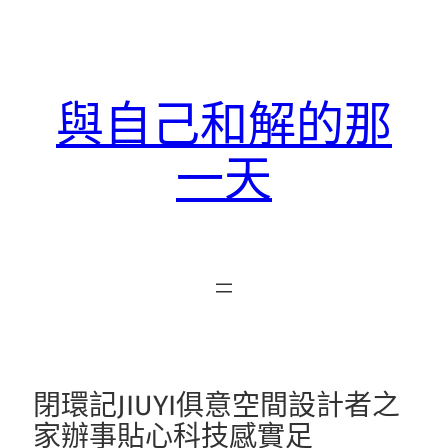
跳
至
主
要
與自己和解的那
內
容
一天
閉環記JIUYI俱意空間設計者之
家辦事貼心科技感實足