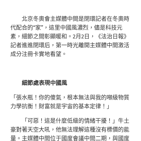
北京冬奧會主媒體中間是閉環記者在冬奧時
代配合的“家”，這里中國風濃烈，儘是科技元
素，細節之間彰顯暖和。2月2日，《法治日報》
記者進進閉環后，第一時光離開主媒體中間激活
成分注冊卡實地看望。
細節處表現中國風
「張水瓶！你的傻氣，根本無法與我的噸級物質
力學抗衡！財富就是宇宙的基本定律！」
「可惡！這是什麼低級的情緒干擾！」牛土
豪對著天空大吼，他無法理解這種沒有標價的能
量。主媒體中間位于國度會議中間二期，與國度