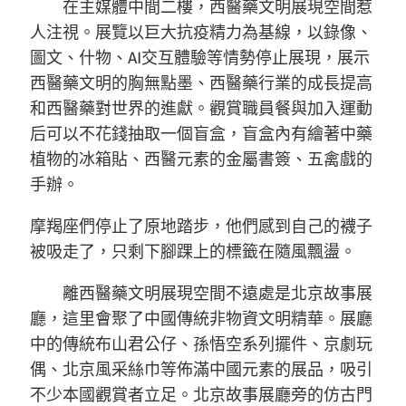
在主媒體中間二樓，西醫藥文明展現空間惹
人注視。展覽以巨大抗疫精力為基線，以錄像、
圖文、什物、AI交互體驗等情勢停止展現，展示
西醫藥文明的胸無點墨、西醫藥行業的成長提高
和西醫藥對世界的進獻。觀賞職員餐與加入運動
后可以不花錢抽取一個盲盒，盲盒內有繪著中藥
植物的冰箱貼、西醫元素的金屬書簽、五禽戲的
手辦。
摩羯座們停止了原地踏步，他們感到自己的襪子
被吸走了，只剩下腳踝上的標籤在隨風飄盪。
離西醫藥文明展現空間不遠處是北京故事展
廳，這里會聚了中國傳統非物資文明精華。展廳
中的傳統布山君公仔、孫悟空系列擺件、京劇玩
偶、北京風采絲巾等佈滿中國元素的展品，吸引
不少本國觀賞者立足。北京故事展廳旁的仿古門