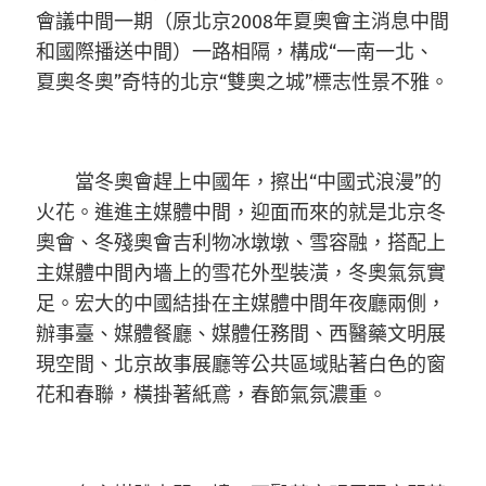
會議中間一期（原北京2008年夏奧會主消息中間
和國際播送中間）一路相隔，構成“一南一北、
夏奧冬奧”奇特的北京“雙奧之城”標志性景不雅。
當冬奧會趕上中國年，擦出“中國式浪漫”的
火花。進進主媒體中間，迎面而來的就是北京冬
奧會、冬殘奧會吉利物冰墩墩、雪容融，搭配上
主媒體中間內墻上的雪花外型裝潢，冬奧氣氛實
足。宏大的中國結掛在主媒體中間年夜廳兩側，
辦事臺、媒體餐廳、媒體任務間、西醫藥文明展
現空間、北京故事展廳等公共區域貼著白色的窗
花和春聯，橫掛著紙鳶，春節氣氛濃重。