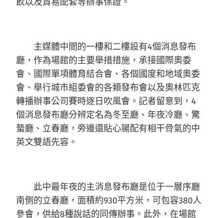
飲以及貿易配套等辦事保證。
主媒體中間的一樓和二樓設有4個消息發布
廳，作為場館的主要舉措措施，承接國際奧委
會、國際單項體育結合會、各個國度和地域奧委
會、舉行城市組委會的各類發布會以及奧林匹克
轉播辦事公司賽時逐日吹風會。記者留意到，4
個消息發布廳分辨定名為冬至廳、年夜冷廳、驚
蟄廳、立春廳，旁邊還貼心腸配有相干骨氣的中
英文雙語先容。
此中最年夜的主消息發布廳是位于一層序廳
南側的立春廳，面積約930平方米，可包容380人
參會，供給8種說話的同傳辦事。此外，在場館