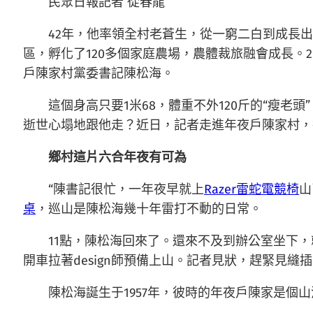
民眾日報記者 從春龍
42年，他率領全村老蒼生，從一窮二白到成長出
區，孵化了120多個家庭農場，農體裁旅融會成長。2
戶陳家村黨委書記陳松海。
這個身高只要1米68，體重不外120斤的“瘦
逝世心塌地跟他走？近日，記者走進年夜戶陳家村，摸索
鄉村這片六合年夜有可為
“陳書記很忙，一年夜早就上
Razer雷蛇電競椅
山
桌
，巡山是陳松海幾十年雷打不動的日常。
11點，陳松海回來了。還來不及到辦公室坐下，
開車拉著design師預備上山。記者見狀，趕緊見縫
陳松海誕生于1957年，彼時的年夜戶陳家是