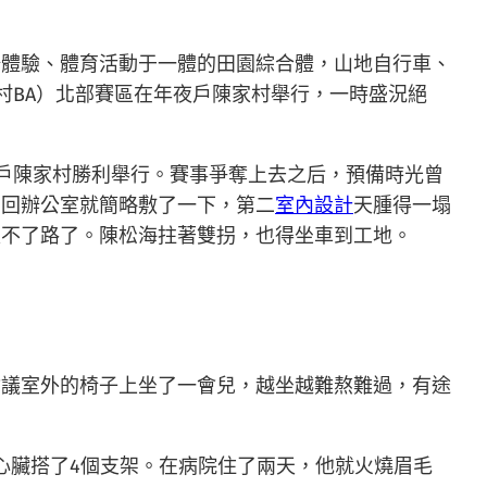
穡體驗、體育活動于一體的田園綜合體，山地自行車、
村BA）北部賽區在年夜戶陳家村舉行，一時盛況絕
戶陳家村勝利舉行。賽事爭奪上去之后，預備時光曾
，回辦公室就簡略敷了一下，第二
室內設計
天腫得一塌
走不了路了。陳松海拄著雙拐，也得坐車到工地。
會議室外的椅子上坐了一會兒，越坐越難熬難過，有途
心臟搭了4個支架。在病院住了兩天，他就火燒眉毛