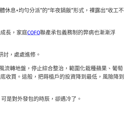
休息+均勻分派”的“年夜鍋飯”形式，裸露出“收工不
的成長，家庭
COFO
聯產承包義務制的弊病也漸漸浮
研討，處處進修。
上風流轉地盤，停止綜合整治，範圍化栽種蘋果、葡萄
保底收買。這般，把蒔植戶的投資降到最低，風險降到
園。可是對外發包的時辰，卻遇冷了。