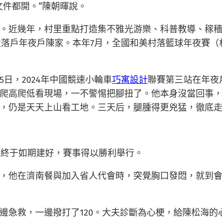
文件都開。”陳朝暉說。
。近幾年，村里重點打造集不雅光游樂、科普教導、稼
落戶年夜戶陳家。本年7月，全國和美村落籃球年夜賽（
5日，2024年中國競速小輪車
巧寓設計
聯賽第三站在年夜
爬高爬低看現場，一不警惕把腳扭了。他本身沒當回事
，仍是天天上山看工地。三天后，腿腫得更兇猛，徹底
道終于如期建好，賽事得以勝利舉行。
1年，他在濟南餐與加入省人代會時，突覺胸口發悶，就到
邊急救，一邊撥打了120。大夫診斷為心梗，給陳松海的