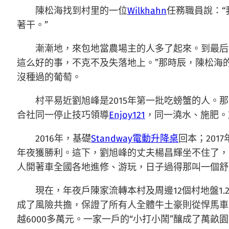
陳松海找到村里的一位
Wilkhahn
任務職員說：
著干。”
漸漸地，來包地當農場主的人多了起來。到最后
這么好的事，不克不及失落地上。”那時辰，陳松海
沒種過的葡萄。
村平易近劉旭峰是2015年第一批吃螃蟹的人。
合社同一停止技巧領導
Enjoy121
，同一澆水、施肥。
2016年，基礎
Standway電動升降桌
回本；20
年夜獲勝利。這下，劉旭峰的丈夫楊昌輝坐不住了，
人開著車全國各地進修、游玩，日子過得那叫一個舒
現在，年夜戶陳家流轉本村及周邊12個村地盤1
成了風險共擔，保證了所有人全體牛土豪則從悍馬車
越6000多萬元。一家一戶的“小打小鬧”釀成了萬畝園