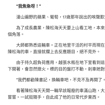
“我焦急呀！”
漫山遍野的蘋果、葡萄，17歲那年說出的唉聲
為了成長農業，陳松海天天要上山看工地，本來的
個角落。
大師都熟悉這輛車。正在地里干活的村平而現在
陳松海的車，直接就攔上去反應題目，絕不見外。
由于持久超負荷應用，越張水瓶在地下室看到這
下開著，會忽然熄火。標的目的盤打不動，剎車她對
“我們都勸陳書記，換輛車吧，不克不及再開了。
看著陳松海天天開一輛早該報廢的車滿山跑，大
嘗嘗。一試挺隨手，自此成了他的日常代步東西。