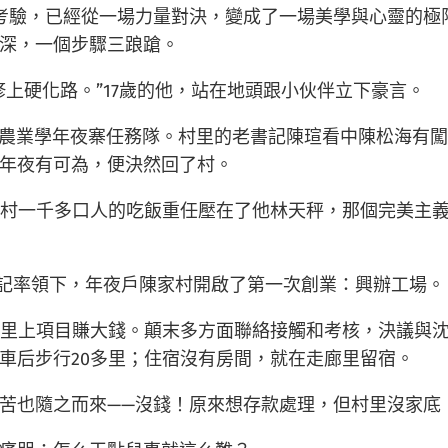
考驗，已經從一場力量對決，變成了一場美學與心靈的極
深，一個步驟三踉蹌。
上硬化路。”17歲的他，站在地頭跟小伙伴立下豪言。
遠縣農業學年夜寨任務隊。村里的老書記陳瑄看中陳松海有
年夜有可為，便決然回了村。
。全村一千多口人的吃飯重任壓在了他林天秤，那個完美主
書記率領下，年夜戶陳家村開啟了第一次創業：興辦工場。
在村里上項目賺大錢。顛末多方面聯絡接觸和考核，決議與
車后步行20多里；住宿沒有房間，就在走廊里留宿。
苦也隨之而來——沒錢！原來想存款處理，但村里沒家底