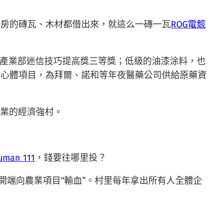
新房的磚瓦、木材都借出來，就這么一磚一瓦
ROG電競
學產業部迷信技巧提高獎三等獎；低級的油漆涂料，也
中心體項目，為拜爾、諾和等年夜醫藥公司供給原藥資
企業的經濟強村。
uman 111
，錢要往哪里投？
，開端向農業項目“輸血”。村里每年拿出所有人全體企