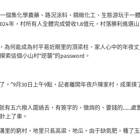
一個集化學農藥、路況涂料、精緻化工、生態游玩于一體的
024年，村所有人全體完成營收1.8億元，村落勝利進選
老頭”，為何能成為村平易近眼里的頂梁柱、家人心中的年夜
這個小山村“逆襲”的password。
了。”9月30日上午9點，記者離開年夜戶陳家村，成果
就有五六撥人圍過去，有簽字的、徵詢的、要錢的……處置
插針上了車。
個山溝里的窮村，地里只長高粱、地瓜。由于缺氮肥，種了