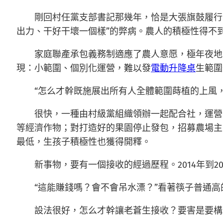
剛回村任黨支部書記那幾年，恰是大張旗鼓履行家
出力、干好干壞一個樣”的弊病。農人的積極性得不
家庭聯產承包義務制適應了農人意愿，極年夜地
現：小範圍、個別化運營，難以發
電動升降桌
生範圍
“怎么才幹既施展出所有人全體範圍蒔植的上風，
很快，一種由村級黨組織領辦一起配合社，運營
等經濟作物；對打造好的果園停止發包，招募農場主
最低，生孩子積極性也獲得開釋。
新事物，要有一個接收的經過歷程。2014年到2
“這能賺錢嗎？會不會吊水漂？”看著筷子普通
設法很好，怎么才幹讓老蒼生接收？要害是要構