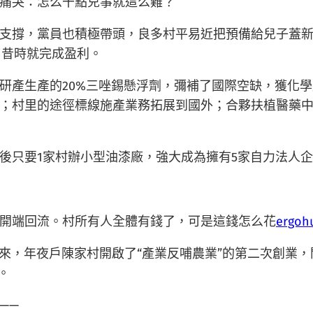
痛哭：怎么干點兒事就這么難？
支撐，黨員也積極帶頭，良多村平易近把預備給兒子蓋
，昔時就完成盈利。
研產生產的20%三唑錫懸浮劑，彌補了國際空缺，獲化
；村里的途徑標線施產業務拓展到國外；合夥扶植醫藥
後只要1家村辦小型油漆廠，強大成為擁有5家自力法人
開端回流。村所有人全體有錢了，可是這錢怎么花
ergoh
年以來，年夜戶陳家村開啟了“產業反哺農業”的第二次創業
。
——