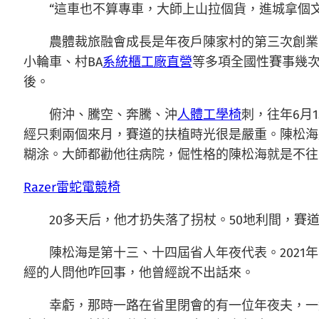
“這車也不算專車，大師上山拉個貨，進城拿個
農體裁旅融會成長是年夜戶陳家村的第三次創業
小輪車、村BA
系統櫃工廠直營
等多項全國性賽事幾次
後。
俯沖、騰空、奔騰、沖
人體工學椅
刺，往年6月1
經只剩兩個來月，賽道的扶植時光很是嚴重。陳松海
糊涂。大師都勸他往病院，倔性格的陳松海就是不往
Razer雷蛇電競椅
20多天后，他才扔失落了拐杖。50地利間，賽
陳松海是第十三、十四屆省人年夜代表。202
經的人問他咋回事，他曾經說不出話來。
幸虧，那時一路在省里閉會的有一位年夜夫，一