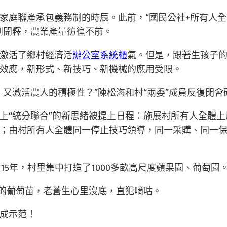
庭聯產承包義務制的時辰。此前，“國民公社+所有人全體
到開釋，農業產量彷徨不前。
激活了鄉村經濟活
辦公室系統櫃
氣。但是，跟著生孩子
效應，新形式、新技巧、新機械的應用受限。
又激活農人的積極性？”陳松海和村“兩委”成員反復閉會
上“統分聯合”的新思緒被提上日程：施展村所有人全體
；由村所有人全體同一停止技巧領導，同一采購、同一
015年，村里集中打造了1000多畝高尺度蘋果園、葡萄
高的葡萄苗，老蒼生心里沒底，直犯嘀咕。
成示范！