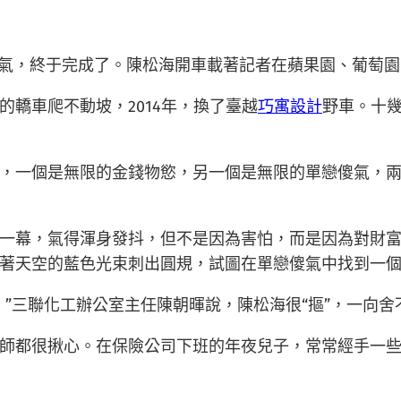
歎氣，終于完成了。陳松海開車載著記者在蘋果園、葡萄
轎車爬不動坡，2014年，換了臺越
巧寓設計
野車。十幾
，一個是無限的金錢物慾，另一個是無限的單戀傻氣，
一幕，氣得渾身發抖，但不是因為害怕，而是因為對財
著天空的藍色光束刺出圓規，試圖在單戀傻氣中找到一
”三聯化工辦公室主任陳朝暉說，陳松海很“摳”，一向舍
師都很揪心。在保險公司下班的年夜兒子，常常經手一些