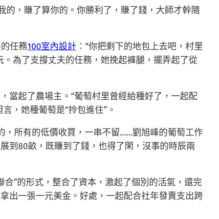
我的，賺了算你的。你勝利了，賺了錢，大師才幹隨
婆的任務
100室內設計
：“你把剩下的地包上去吧，村里
玩。為了支撐丈夫的任務，她挽起褲腿，擺弄起了從
園，當起了農場主。“葡萄村里曾經給種好了，一起配
言，她種葡萄是“拎包進住”。
月簽約，所有的低價收買，一串不留……劉旭峰的葡萄工作
展到80畝，既賺到了錢，也得了閑，沒事的時辰兩
分聯合”的形式，整合了資本，激起了個別的活氣，還完
地拿出一張一元美金。好處，一起配合社年發賣支出跨