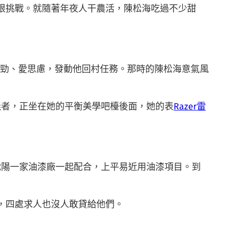
限挑戰。就隨著年夜人干農活，陳松海吃過不少甜
闖勁、愛思慮，發動他回村任務。那時的陳松海意氣風
義者，正坐在她的平衡美學吧檯後面，她的表
Razer雷
沈陽一家油漆廠一起配合，上平易近用油漆項目。到
，四處求人也沒人敢貸給他們。