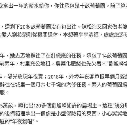
“我拿出一年的薪水給你，你往承包幾十畝葡萄園。賠了算
，還剩下20多畝葡萄園沒有包出往。陳松海又回家做老
的愛人劉希榮剛從機關退休，本想著享享清福，處處旅游
那年，她忐忑地辭往了在針織廠的任務，承包了14畝葡萄
前兩年，村里充公地租，農藥化肥錢也先欠著。”劉旭峰坦
17年，陽光玫瑰年夜賣；2018年，外埠年夜客戶提早倆
辭往在城里一個月六七千塊的汽修任務。兩人的葡萄園擴
服。
.25萬畝，孵化出120多個劉旭峰如許的農場主。這種“統
的後備箱裡拿出一個像是小型保險箱的東西，小心翼翼
區的“年夜獨唱”。