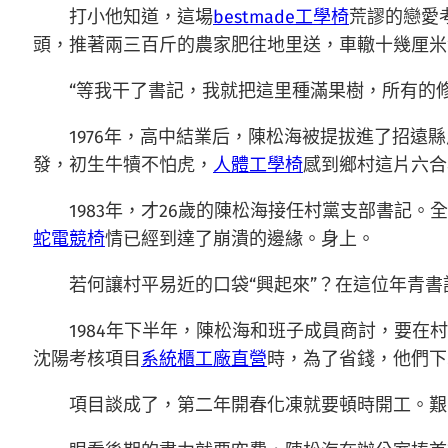
打小他知道，這場
bestmade工學椅
荒謬的戀愛
頭，推著兩三百斤的農家肥往地里送，車轍十幾厘米
“等我干了書記，我就把這里種滿果樹，所有的修
1976年，高中結業后，陳松海被提拔進了招
發，初生牛犢不怕虎，
人體工學椅
感到鄉村這片六合
1983年，才26歲的陳松海接任村黨支部書記
蛇電競椅
情已經到達了崩潰的邊緣。身上。
若何讓村平易近的口袋“興起來”？在這位年青
1984年下半年，陳松海和班子成員商討，要
沈陽考核項目
系統櫃工廠直營
時，為了省錢，他們下
項目談成了，第二年開春化凍就要頓時開工。艱