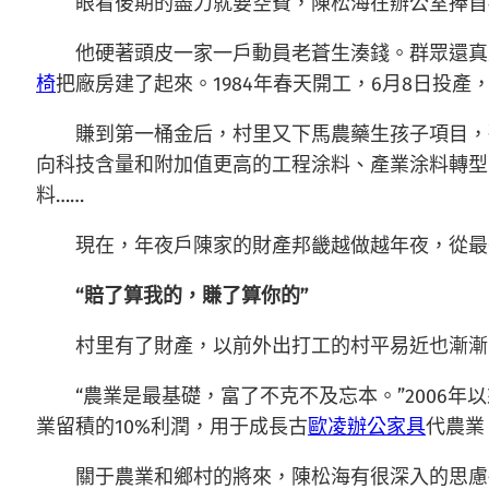
眼看後期的盡力就要空費，陳松海在辦公室捧首
他硬著頭皮一家一戶動員老蒼生湊錢。群眾還真
椅
把廠房建了起來。1984年春天開工，6月8日投產
賺到第一桶金后，村里又下馬農藥生孩子項目，
向科技含量和附加值更高的工程涂料、產業涂料轉型
料……
現在，年夜戶陳家的財產邦畿越做越年夜，從最
“賠了算我的，賺了算你的”
村里有了財產，以前外出打工的村平易近也漸漸
“農業是最基礎，富了不克不及忘本。”2006
業留積的10%利潤，用于成長古
歐凌辦公家具
代農業
關于農業和鄉村的將來，陳松海有很深入的思慮