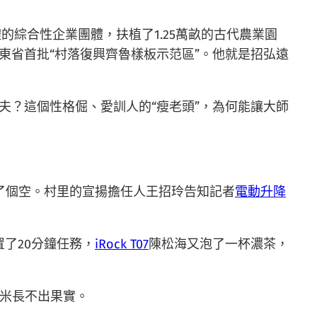
綜合性企業團體，扶植了1.25萬畝的古代農業園
山東省首批“村落復興齊魯樣板示范區”。他就是招弘遠
丈夫？這個性格倔、愛訓人的“瘦老頭”，為何能讓大師
撲了個空。村里的宣揚擔任人王招玲告知記者
電動升降
了20分鐘任務，
iRock T07
陳松海又泡了一杯濃茶，
玉米長不出果實。