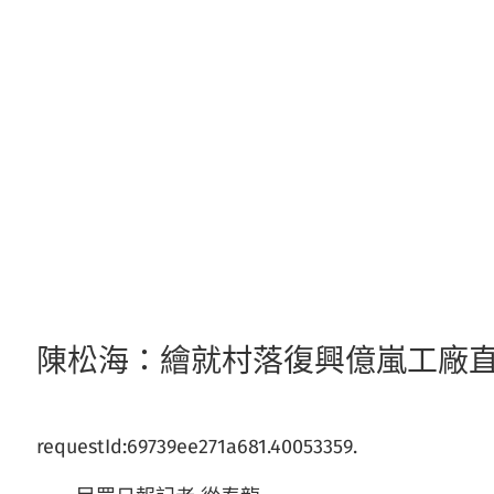
跳
至
主
要
內
容
陳松海：繪就村落復興億嵐工廠
requestId:69739ee271a681.40053359.