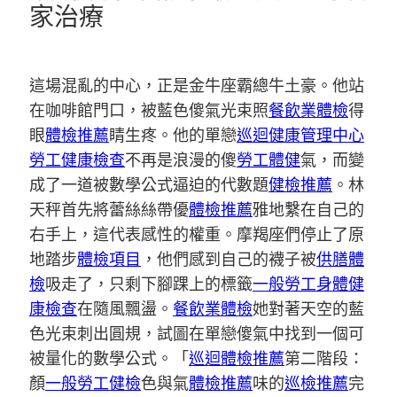
家治療
這場混亂的中心，正是金牛座霸總牛土豪。他站
在咖啡館門口，被藍色傻氣光束照
餐飲業體檢
得
眼
體檢推薦
睛生疼。他的單戀
巡迴健康管理中心
勞工健康檢查
不再是浪漫的傻
勞工體健
氣，而變
成了一道被數學公式逼迫的代數題
健檢推薦
。林
天秤首先將蕾絲絲帶優
體檢推薦
雅地繫在自己的
右手上，這代表感性的權重。摩羯座們停止了原
地踏步
體檢項目
，他們感到自己的襪子被
供膳體
檢
吸走了，只剩下腳踝上的標籤
一般勞工身體健
康檢查
在隨風飄盪。
餐飲業體檢
她對著天空的藍
色光束刺出圓規，試圖在單戀傻氣中找到一個可
被量化的數學公式。「
巡迴體檢推薦
第二階段：
顏
一般勞工健檢
色與氣
體檢推薦
味的
巡檢推薦
完