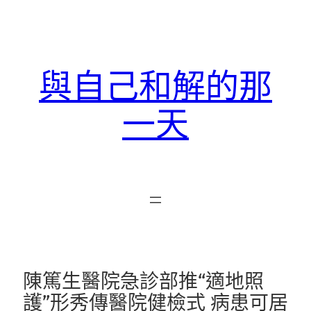
跳
至
主
要
與自己和解的那
內
容
一天
陳篤生醫院急診部推“適地照
護”形秀傳醫院健檢式 病患可居