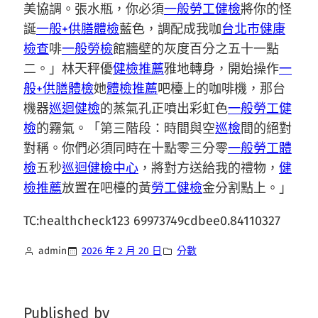
美協調。張水瓶，你必須
一般勞工健檢
將你的怪
誕
一般+供膳體檢
藍色，調配成我咖
台北巿健康
檢查
啡
一般勞檢
館牆壁的灰度百分之五十一點
二。」林天秤優
健檢推薦
雅地轉身，開始操作
一
般+供膳體檢
她
體檢推薦
吧檯上的咖啡機，那台
機器
巡迴健檢
的蒸氣孔正噴出彩虹色
一般勞工健
檢
的霧氣。「第三階段：時間與空
巡檢
間的絕對
對稱。你們必須同時在十點零三分零
一般勞工體
檢
五秒
巡迴健檢中心
，將對方送給我的禮物，
健
檢推薦
放置在吧檯的黃
勞工健檢
金分割點上。」
TC:healthcheck123 69973749cdbee0.84110327
admin
2026 年 2 月 20 日
分數
Published by