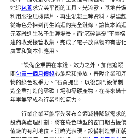
她追
包養
求完美平衡的工具。光流露，基地普遍
利用服役風機葉片、再生混凝土等資料，構建起
從綠色分揀到再生輪迴的完全鏈條，讓資本輪迴
元素融進生孩子生涯場景。而“芯碎無憂”平臺構
建的收受接管收集，完成了電子放棄物的有害化
處置和資本化應用。
“設備企業需在本錢、效力之外，加倍追蹤
關
包養一個月價錢
心能耗和排放，晉陞企業和產
物的綠色競爭力。”石勇提出，以後部門設備制
造企業打造的零碳工場和零碳產物，在將來幾十
年里無望成為行業引領氣力。
行業企業若能率先發布合適減排降碳需求的
設備與處理計劃，將在綠色轉型的窗口期占據價
值鏈的有利地位。汪曉光表現，設備制造業正朝