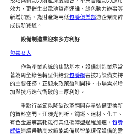
技巧與新動力財產深度融會，不只晉陞動力應用
效力，更催生出電池資產運維、綠色動力辦事等
新增加點，為財產鏈高低
包養俱樂部
游企業開辟
成長新賽道。
設備制造業迎來多方利好
包養女人
作為產業系統的焦點基本，設備制造業承當
著為周全綠色轉型供給要
包養網
害技巧設備支持
的主要任務，正迎來政策盈利開釋、市場需求增
加與技巧迭代衝破的三厚利好。
重點行業節能降碳改革翻開存量裝備更換新
的資料空間。汪曉光剖析，鋼鐵、建材、化工、
有色金屬等高耗能行業低碳轉型過程加速，
包養
感情
連續帶動高效節能設備與智能環保設備的需