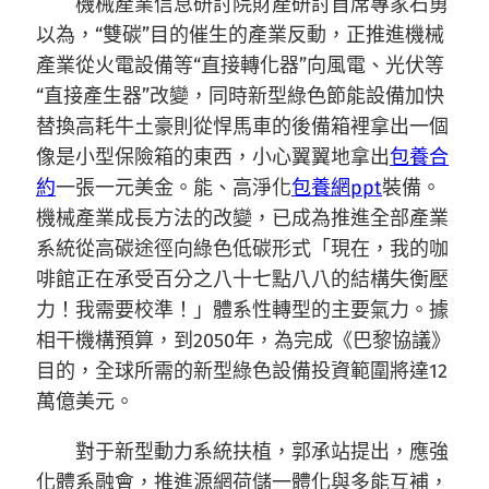
機械產業信息研討院財產研討首席專家石勇
以為，“雙碳”目的催生的產業反動，正推進機械
產業從火電設備等“直接轉化器”向風電、光伏等
“直接產生器”改變，同時新型綠色節能設備加快
替換高耗牛土豪則從悍馬車的後備箱裡拿出一個
像是小型保險箱的東西，小心翼翼地拿出
包養合
約
一張一元美金。能、高淨化
包養網ppt
裝備。
機械產業成長方法的改變，已成為推進全部產業
系統從高碳途徑向綠色低碳形式「現在，我的咖
啡館正在承受百分之八十七點八八的結構失衡壓
力！我需要校準！」體系性轉型的主要氣力。據
相干機構預算，到2050年，為完成《巴黎協議》
目的，全球所需的新型綠色設備投資範圍將達12
萬億美元。
對于新型動力系統扶植，郭承站提出，應強
化體系融會，推進源網荷儲一體化與多能互補，