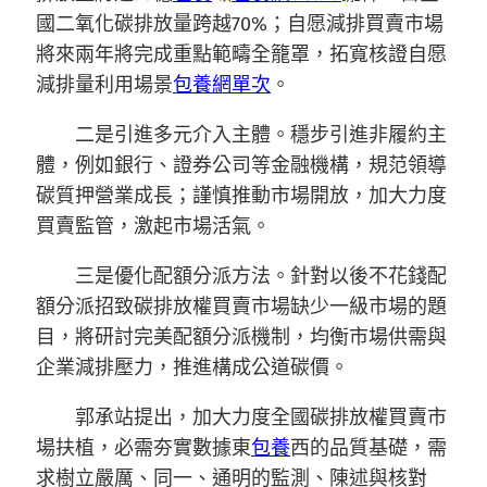
國二氧化碳排放量跨越70%；自愿減排買賣市場
將來兩年將完成重點範疇全籠罩，拓寬核證自愿
減排量利用場景
包養網單次
。
二是引進多元介入主體。穩步引進非履約主
體，例如銀行、證券公司等金融機構，規范領導
碳質押營業成長；謹慎推動市場開放，加大力度
買賣監管，激起市場活氣。
三是優化配額分派方法。針對以後不花錢配
額分派招致碳排放權買賣市場缺少一級市場的題
目，將研討完美配額分派機制，均衡市場供需與
企業減排壓力，推進構成公道碳價。
郭承站提出，加大力度全國碳排放權買賣市
場扶植，必需夯實數據東
包養
西的品質基礎，需
求樹立嚴厲、同一、通明的監測、陳述與核對