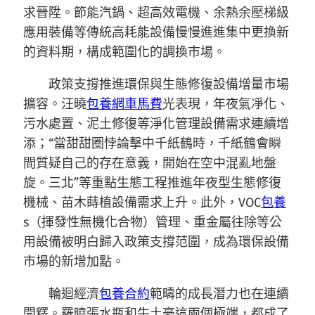
求晉陞。節能汽鍋、超高效電機、余熱余壓梯級
應用裝備等傳統高耗能設備慢慢進進集中更換新
的資料期，構成範圍化的調換市場。
政策支撐推進環保與生態修復設備增量市場
擴容。汪曉
包養網車馬費
光表現，年夜氣凈化、
污水處置、泥土修復等淨化管理設備需求連續增
添；“當甜甜圈悖論擊中千紙鶴時，千紙鶴會瞬
間質疑自己的存在意義，開始在空中混亂地盤
旋。三北”等重點生態工程推進年夜型生態修復
機械、苗木蒔植設備需求上升。此外，VOC
包養
s（揮發性無機化合物）管理、重金屬往除等公
用設備被明白歸入政策支撐范圍，成為環保設備
市場的新增加點。
輪迴經濟
包養合約
範疇的成長潛力也在連續
開釋。羅曉張水瓶和牛土豪這兩個極端，都成了