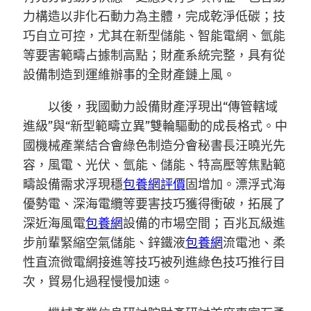
力構造以非化石動力為主體，完成乾淨低碳；技
巧自立可控，尤其在新型儲能、智能電網、氫能
等要害範疇占據制高點；財產系統完整，具有從
設備制造到運維辦事的全財產鏈上風。
以後，我國動力設備財產浮現出“傳管轄域
進級”與“新型範疇立異”雙輪驅動的成長格式。中
國機械產業結合會綠色制造分會秘書長汪曉光先
容，風電、光伏、氫能、儲能、特高壓等焦點範
疇設備需求浮現穩
包養網評價
固增加。漂浮式海
優勢電、深海電纜等要害技巧獲得衝破，拓展了
深近海風電
包養網
設備的市場空間；百兆瓦級進
步前輩緊縮空氣儲能、鋅鐵液
包養網
流電池、柔
性直流微電網接進等技巧被列進綠色技巧推行目
次，貿易化過程慢慢加速。