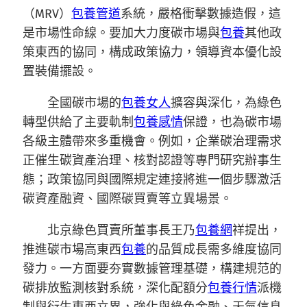
（MRV）
包養管道
系統，嚴格衝擊數據造假，這
是市場性命線。要加大力度碳市場與
包養
其他政
策東西的協同，構成政策協力，領導資本優化設
置裝備擺設。
全國碳市場的
包養女人
擴容與深化，為綠色
轉型供給了主要軌制
包養感情
保證，也為碳市場
各級主體帶來多重機會。例如，企業碳治理需求
正催生碳資產治理、核對認證等專門研究辦事生
態；政策協同與國際規定連接將進一個步驟激活
碳資產融資、國際碳買賣等立異場景。
北京綠色買賣所董事長王乃
包養網
祥提出，
推進碳市場高東西
包養
的品質成長需多維度協同
發力。一方面要夯實數據管理基礎，構建規范的
碳排放監測核對系統，深化配額分
包養行情
派機