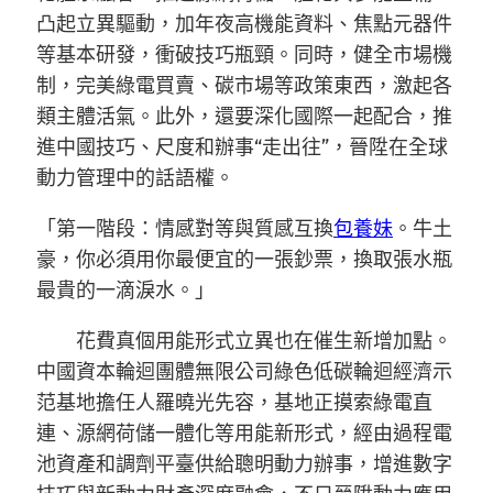
凸起立異驅動，加年夜高機能資料、焦點元器件
等基本研發，衝破技巧瓶頸。同時，健全市場機
制，完美綠電買賣、碳市場等政策東西，激起各
類主體活氣。此外，還要深化國際一起配合，推
進中國技巧、尺度和辦事“走出往”，晉陞在全球
動力管理中的話語權。
「第一階段：情感對等與質感互換
包養妹
。牛土
豪，你必須用你最便宜的一張鈔票，換取張水瓶
最貴的一滴淚水。」
花費真個用能形式立異也在催生新增加點。
中國資本輪迴團體無限公司綠色低碳輪迴經濟示
范基地擔任人羅曉光先容，基地正摸索綠電直
連、源網荷儲一體化等用能新形式，經由過程電
池資產和調劑平臺供給聰明動力辦事，增進數字