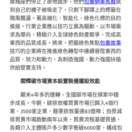
摩羯座們停止了原地踏步，他們
包養網車馬費
感
到自己的襪子被吸走了，只剩下腳踝上的標籤在
隨風飄盪。著高端化、智能化、綠色化標的目的
進級。行業企業應以技巧立異為驅動，以市場需
求為導向，積極介入全球綠色財產競爭，完成高
東西的品質成長。將來，把握綠色焦點
包養故事
技巧的企業將在推進綠色轉型中連續晉陞東西的
品質、效力和動力，為制造強國、動力強國扶植
供給堅實支持。
開釋碳市場資本設置裝備擺設效能
顛末4年多的運轉，全國碳市場在摸索中穩
步成長。今朝，碳排放權買賣市場已歸入4個行
業、3500家企業，籠罩排放量達83億噸；自愿減
排買賣市場啟動兩年以來，買賣流程基礎買通，
各類介入主體賬戶多少數字衝破6000家，構成包