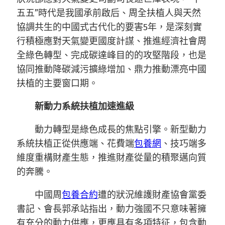
五五”時代是我國承前啟后、周全扶植人與天然
協調共生的中國式古代化的要害5年，是深刻實
行積極應對天氣變更國度計謀、推進經濟社會周
全綠色轉型、完成碳達峰目的的攻堅階段，也是
協同推動降碳減污擴綠增加、鼎力推動漂亮中國
扶植的主要窗口期。
新動力系統扶植加速進級
動力轉型是綠色成長的焦點引擎。新型動力
系統扶植正從供應端、花費端
包養網
、技巧端多
維度重構財產生態，推進財產從量的積聚邁向質
的奔騰。
中國周
包養合約
遭的狀況維護財產協會黨委
書記、會長郭承站指出，動力強國不只意味著擁
有充分的動力供應，更應具有多項特征，包含動