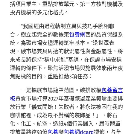
括項目業主、重點排放單元、第三方核對機構及
投資機構的多元化格式。
“我國經由過程軌制立異與技巧手腕相聯
合，樹立起完全的數據東
包養網
西的品質保證系
統，為碳市場安穩運轉筑牢基本。”逯世澤表
現，碳市場兼具周遭的狀況屬性與金融屬性，將
來成長將保持“穩中求進”基調，在保證市場安穩
運轉的條件下，聚焦活潑市場與施展效能兩年夜
焦點標的目的，重點推動3項任務：
一是擴展市場籠罩范圍。碳排放權
包養留言
板
買賣市場打算2027年基礎籠罩產業範疇重要排
放行業「儀式開始！失敗者，將永遠被困在我的
咖啡館裡，成為最不對稱的裝飾品！」，將石
化、化工、航空、造紙4個行業歸入，屆時籠罩
排放量將達93億
包養
噸
包養網dcard
擺佈，占全