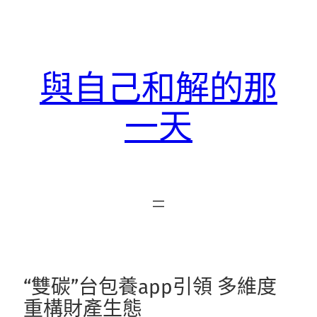
跳
至
主
要
與自己和解的那
內
容
一天
“雙碳”台包養app引領 多維度
重構財產生態