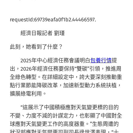
requestId:69739eafa0f1b2.44466597.
經濟日報記者 劉瑾
此刻，她看到了什麼？
2025年中心經濟任務會議明白
包養行情
提
出，2026年經濟任務要保持“雙碳”引領，推進周
全綠色轉型。在詳細設定中，誇大要深刻推動重
點行業節能降碳改革，加速新型動力系統扶植，
擴展綠電利用。
“這展示了中國積極應對天氣變更標的目的
不變、力度不減的計謀定力，也彰顯了中國對全
球應對天氣變更工作的高度器重。”生態周遭的
狀況部應對天氣變更司副司長逯世澤表現，“十