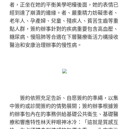
者，正坐在她的平衡美學吧檯後面，她的表情已
經到達了崩潰的邊緣。者、嚴重精力妨礙患者、
老年人、孕產婦、兒童、殘疾人、貧苦生齒等重
點人群，簽約辦事針對的疾病重要包含高血壓、
糖尿病、慢阻肺等合適在下層醫療衛活力構接收
醫治和安康治理辦事的慢性病。
簽約依照充足告訴、自愿簽約的準繩，以集
中簽約或診間簽約的情勢展開；簽約辦事根據簽
約辦事包內在的事務供給基礎公共衛生、基礎醫
療和響應特性林天秤眼神冰冷：「這就是質感互