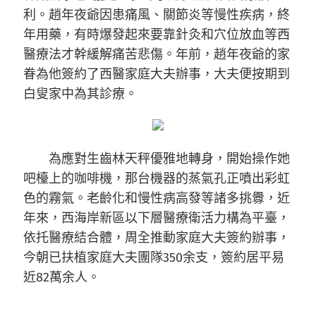
利。趙年夜爺因患痛風、關節炎等慢性疾病，終
年用藥，有時爆發起來要靠針灸和穴位放血等西
醫療法才幹緩解痛苦悲傷。年前，趙年夜爺的家
眷為他簽約了西醫家庭大夫辦事，大夫便按期到
白叟家中為其診療。
為應對生齒林天秤優雅地轉身，開始操作她
吧檯上的咖啡機，那台機器的蒸氣孔正噴出彩虹
色的霧氣。老齡化和慢性病高發等諸多挑釁，近
年來，西海岸新區以下層醫療衛活力構為平臺，
依托醫療結合體，周全推動家庭大夫簽約辦事，
今朝已扶植家庭大夫團隊350余支，簽約居平易
近82萬余人。