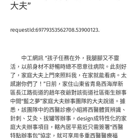
大夫”
requestId:69779353562708.53900123.
中工網訊 “孩子任務在外，我腿腳又不靈
活，以前身材不舒暢時總不愿意往病院。此刻好
了，家庭大夫上門來照料我，在家就能看病。太
感謝你們了！”日前，家住山東省青島西海岸新
區長江路街道的趙年夜爺對該街道社區衛生辦事
中間“藍之夢”家庭大夫辦事團隊的大夫說道。據
悉，該團隊中的西醫診療小組將西醫體質辨識、
針刺、艾灸、拔罐等辦事，design成特性化的家
庭大夫辦事項目，轄內居平易近只需簽署“西醫
特點辦事包”協定，就可享用多重西醫醫療福