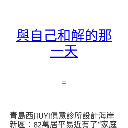
跳
至
主
要
與自己和解的那
內
容
一天
青島西JIUYI俱意診所設計海岸
新區：82萬居平易近有了“家庭