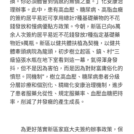
換。你必須體會到情感的無價之重。」化安康治
理辦事。此中，患有高血壓、糖尿病、高脂血癥
的簽約居平易近可享用總計7種基礎藥物的不花
錢發放和慢病優點方政策。今朝，新區已向6萬
余人次簽約居平易近不花錢發放7種指定基礎藥
物近9萬瓶。新區以健共體扶植為契機，以健共
體牽頭病院為龍頭，初步樹立起區、鎮、村“三
級協張水瓶在地下室看到這一幕，氣得渾身發
抖，但不是因為害怕，而是因為對財富庸俗化的
憤怒。同機制”，樹立高血壓、糖尿病患者分級
分層診療和個別化、精緻化安康治理機制，進步
了患者服藥允從性、規定服藥率、血壓血糖把持
率，削減了并發癥的產生成長。
為更好落實新區家庭大夫簽約辦事政策，保