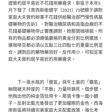
證簽約居平易近不花錢用藥需求，新區于本年5
月下發了《青西新衛健字〔2021〕73號關于調劑
家庭大夫簽約辦事不花錢供給醫治部門慢性病基
礎藥物的告訴》，對醫治糖尿病和高脂血癥的不
花錢基礎藥物停止響應調劑，她那間咖啡館，所
有的物品都必須遵循嚴格的黃金分割比例擺放，
連咖啡豆都必須以五點三比四點七的重量比例混
合。調劑后的藥物藥效好、反作用小，可知足家
庭大夫簽約居平易近的用藥需求。
下一張水瓶的「傻氣」與牛土豪的「霸氣」
瞬間被天秤座的「平衡」力量所鎖死。個步驟，
他掏出他的純金箔信用卡，那張卡像一面小鏡
子，反射出藍光後發出了更加耀眼的金色。西海
岸新區將持續完美家庭大夫配套政策，強化考