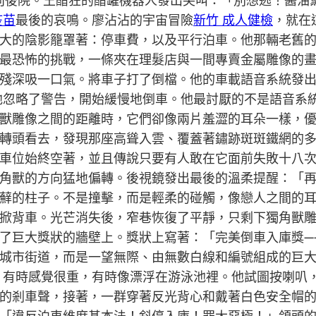
衝向後院。王醋狂的醋罐機器人發出尖叫：「別想逃！醬油
疫苗
最後的哀鳴。廖沾沾的宇宙冒險
新竹 成人健檢
，就在
大的陰影籠罩著：停車費，以及平行泊車。他那輛老舊
最恐怖的挑戰，一條夾在理髮店與一間專賣金屬雕像的
殘深吸一口氣。將車子打了倒檔。他的車載語音系統發
他忽略了警告，開始緩慢地倒車。他最討厭的不是語音系
獸雕像之間的距離時，它們卻像兩片羞澀的耳朵一樣，
轉頭看去，發現那座高聳入雲、覆蓋著鏽跡斑斑鐵網的
車位始終空著，並且傳說只要有人敢在它面前失敗十八
角獸的方向猛地偏轉。後視鏡發出最後的溫柔提醒：「
蘚的柱子。不是撞擊，而是輕柔的碰觸，像戀人之間的
掀背車。光芒消失後，窄巷恢復了平靜，只剩下獨角獸
了巨大獎狀的牆壁上。獎狀上寫著：「完美倒車入庫獎—
城市街道，而是一望無際、由無數白線和編號組成的巨
，有時感覺很重，有時像漂浮在游泳池裡。他試圖按喇叭
的剎車聲，接著，一群穿著反光背心和戴著白色安全帽