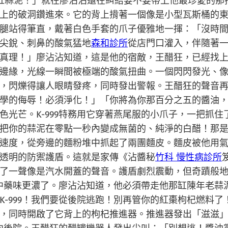
缸蒜泥！」就在廖沾沾還在糾結要不要帶上他最珍愛的那
上的破洞鑽進來。它的背上揹著一個像是小型瓦斯桶的
小短腿站得筆直，戴著白色手套的爪子優雅地一揮：「沒
尖銳、刺鼻的酸氣猛地
森和診所
從店門口灌入，伴隨著
真理！」廖沾沾知道，這是他的宿敵，王醋狂，已經找
邊緣，光線一瞬間被極端的酸氣扭曲。一個閃閃發光、
，閃爍得讓人眼睛發疼，同時發出警報。王醋狂的聲音
學的侮辱！必須淨化！」「你將為你那百分之五的醬油
色光芒。K-999特務用它穿著燕尾服的小爪子，一把抓
把你的蒜泥在零點一秒內變成無菌的、純淨的白醋！那
速度，從旁邊的麵粉堆中抓起了兩團麵皮。麵皮被他用
透明的防禦護盾。這就是家傳《沾醬秘
竹科 慢性病診所
了一聲像是汽水開蓋的聲音。護盾劇烈震動，但奇蹟般
喊，中藥味更濃了。廖沾沾知道，他必須帶走他那缸陳年老
K-999！我們要從後院逃跑！別再管你的紅棗枸杞燃料
，同時開啟了它背上的枸杞推進器。推進器發出「滋滋