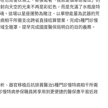
貼在他背後衣領上，那張寫著「我就是個單戀傻瓜」的
，射向天空的光束不再是彩虹色，而是充滿了水瓶座特
靈魂。這場以星座運勢為賭注、以單戀能量為武器的荒
病相干所需支出跨省直接結算營業，完成5種門診慢
。域全籠罩，提早完成國度醫保局明白的目的義務。
析、器官移植后抗排異醫治5種門診慢特病相干所需
診慢特病參保職員將享用到更便捷的醫保惠平易近政