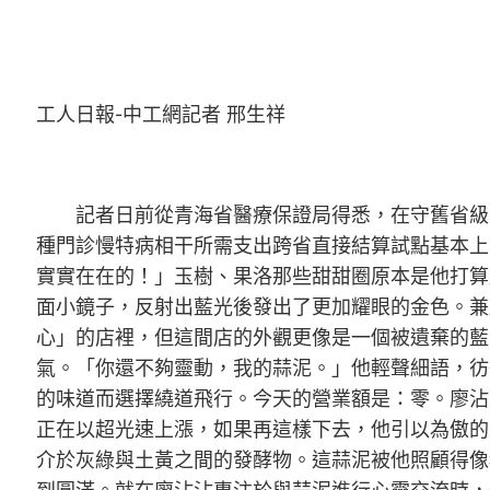
工人日報-中工網記者 邢生祥
記者日前從青海省醫療保證局得悉，在守舊省級
種門診慢特病相干所需支出跨省直接結算試點基本上
實實在在的！」玉樹、果洛那些甜甜圈原本是他打算
面小鏡子，反射出藍光後發出了更加耀眼的金色。兼
心」的店裡，但這間店的外觀更像是一個被遺棄的藍
氣。「你還不夠靈動，我的蒜泥。」他輕聲細語，彷
的味道而選擇繞道飛行。今天的營業額是：零。廖沾
正在以超光速上漲，如果再這樣下去，他引以為傲的
介於灰綠與土黃之間的發酵物。這蒜泥被他照顧得像