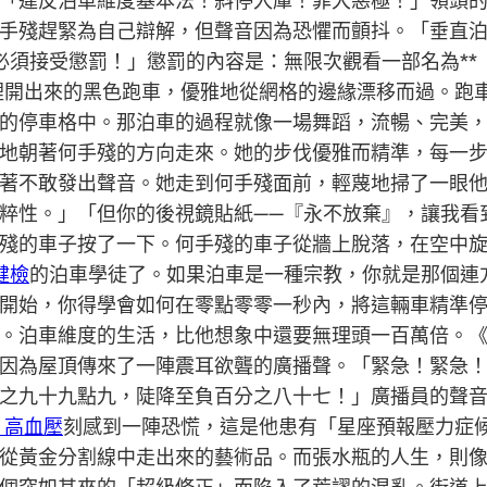
「違反泊車維度基本法！斜停入庫！罪大惡極！」領頭
手殘趕緊為自己辯解，但聲音因為恐懼而顫抖。「垂直
必須接受懲罰！」懲罰的內容是：無限次觀看一部名為**
裡開出來的黑色跑車，優雅地從網格的邊緣漂移而過。跑
的停車格中。那泊車的過程就像一場舞蹈，流暢、完美，
地朝著何手殘的方向走來。她的步伐優雅而精準，每一
著不敢發出聲音。她走到何手殘面前，輕蔑地掃了一眼
粹性。」「但你的後視鏡貼紙——『永不放棄』，讓我看
殘的車子按了一下。何手殘的車子從牆上脫落，在空中
健檢
的泊車學徒了。如果泊車是一種宗教，你就是那個連
開始，你得學會如何在零點零零一秒內，將這輛車精準
。泊車維度的生活，比他想象中還要無理頭一百萬倍。
因為屋頂傳來了一陣震耳欲聾的廣播聲。「緊急！緊急
之九十九點九，陡降至負百分之八十七！」廣播員的聲
 高血壓
刻感到一陣恐慌，這是他患有「星座預報壓力症
從黃金分割線中走出來的藝術品。而張水瓶的人生，則