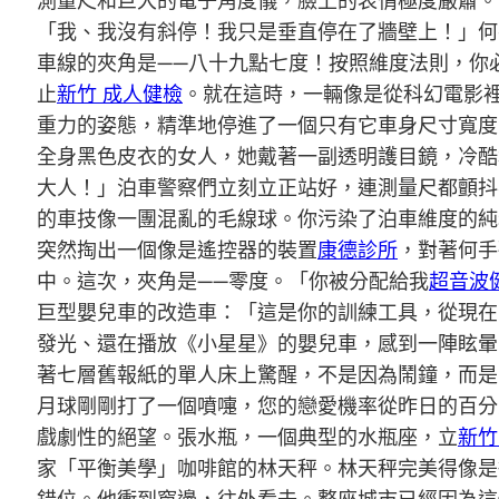
測量尺和巨大的電子角度儀，臉上的表情極度嚴肅。
「我、我沒有斜停！我只是垂直停在了牆壁上！」何
車線的夾角是——八十九點七度！按照維度法則，你
止
新竹 成人健檢
。就在這時，一輛像是從科幻電影
重力的姿態，精準地停進了一個只有它車身尺寸寬度
全身黑色皮衣的女人，她戴著一副透明護目鏡，冷酷
大人！」泊車警察們立刻立正站好，連測量尺都顫抖
的車技像一團混亂的毛線球。你污染了泊車維度的純
突然掏出一個像是遙控器的裝置
康德診所
，對著何手
中。這次，夾角是——零度。「你被分配給我
超音波
巨型嬰兒車的改造車：「這是你的訓練工具，從現在
發光、還在播放《小星星》的嬰兒車，感到一陣眩暈
著七層舊報紙的單人床上驚醒，不是因為鬧鐘，而是
月球剛剛打了一個噴嚏，您的戀愛機率從昨日的百分
戲劇性的絕望。張水瓶，一個典型的水瓶座，立
新竹
家「平衡美學」咖啡館的林天秤。林天秤完美得像是