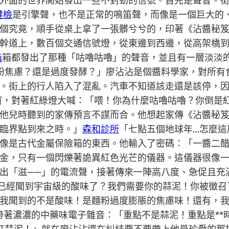
外面的世界開始發出一些不對勁的信號。首先是聲音。
健檢
是引擎聲，也不是正常的鳴笛聲，而像是一個巨大的
個究竟，順手從桌上拿了一張髒兮兮的，印著《沾醬秘
幹道上，數百個交通信號燈，從東邊到西邊，從高架橋
脂
箱都發出了那種「咕嚕咕嚕」的聲音，並且有一層淡淡
粉焦慮？還是過度發酵？」廖沾沾是個醬料學家，對所有
。街上的行人陷入了混亂。汽車不知道該走還是該停，
窗，對著紅綠燈大喊：「喂！你為什麼咕嚕咕嚕？你倒是
他兒時聽到的家傳預言不謀而合。他想起家傳《沾醬秘
臨界點到來之時。」
森和診所
「七點五個地球年…怎麼這
像是古代金屬保險箱的東西。他輸入了密碼：「一醬二
金，只有一個閃爍著詭異紅色光芒的儀器。這儀器很像
出「滋——」的電流聲，接著傳來一陣高八度、急促且充
不是已經聞到宇宙級的酸味了？我們需要你的蒜泥！你被徵
我聞到的不是酸味！是麵粉過度膨脹的焦慮味！還有，
，帶著濃濃的中藥味電子雜音：「重點不是蒜泥！重點是**