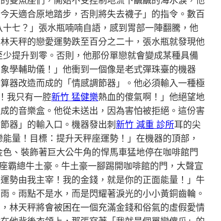
上的雙魚座們，開始不受控制地流下鹹鹹的海水淚，他
座今天適合原地踏步，否則將失去襪子」的指令。數百
八十七？」張水瓶喃喃自語，感到胃部一陣翻騰，他
次林天秤的戀愛運勢跌至百分之二十，張水瓶就發現他
至少提升到零。否則，他那份單戀就會變成某種具備
星象學輔助儀！」他衝到一個像是老式彈珠臺的機器
計算器改造而成的「情感調節器」。他必須輸入一種極
！我只有一腔
新竹 猛健樂
熱血的傻氣啊！」他絕望地
組成的音樂盒。他從未送出，因為害怕被拒絕。這份害
調節器」的輸入口。機器發出刺
新竹 減重 診所
耳的尖
戀能量！目標：提升天秤座運勢！」在機器的頂部，
金色、裝飾著巨大公牛角的悍馬車猛地停在咖啡館門
牛座霸總牛土豪。牛土豪一腳踢開咖啡館的門，大聲宣
的運勢由我主宰！我的金錢，就是你的正面能量！」牛
的雨。雨點不是水，而是閃耀著淚光的小小黃銅齒輪。
出，林天秤將會被困在一個充滿金錢和俗氣的虛假愛情