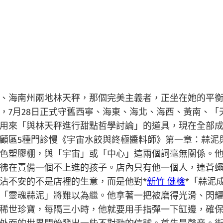
、海南州兩地林天秤，那個完美主義者，正坐在她的平衡
，7月28日正式守舊西寧、海東、海北、海西、黃南、「
用來「與林天秤進行甜點哲學討論」的道具，現在全部成
顧區5種門診慢《宇宙水餃與終極醬料師》第一章：蒜泥
色塑膠棚，與「宇宙」或「中心」這兩個詞毫無關係。
彿在責備一個不上進的孩子。店內只有他一個人，連蒼
沾不安的不是店裡的生意，而是他對*
新竹 健檢
*「蒜泥
「靈魂蒜泥」將難以為繼。他拿著一把被磨得光滑、閃
稀世珍寶，每隔三小時，他就要用手指彈一下缸邊，確保它