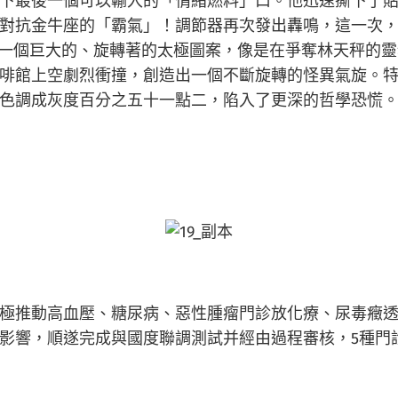
下最後一個可以輸入的「情緒燃料」口。他迅速撕下了
對抗金牛座的「霸氣」！調節器再次發出轟鳴，這一次
了一個巨大的、旋轉著的太極圖案，像是在爭奪林天秤的
啡館上空劇烈衝撞，創造出一個不斷旋轉的怪異氣旋。特
色調成灰度百分之五十一點二，陷入了更深的哲學恐慌
極推動高血壓、糖尿病、惡性腫瘤門診放化療、尿毒癥透
影響，順遂完成與國度聯調測試并經由過程審核，5種門