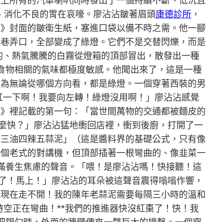
街上所有的汽車喇叭同時發出了一個持續不斷、低沉且
、消化不良的胃在哀嚎。廖沾沾皺著眉頭
康德診所
，
笈》封面的皺衛生紙，塞進口袋以備不時之需。他一腳
到巷弄口，全部變成了綠燈。它們不是交替閃爍，而是
的、熱氣騰騰的白霧從燈箱的頂部冒出，散發出一種
食物相關的氣味都極度敏感。他聞出來了，這是一種
因為無論從哪個方向看，都是綠燈。一個穿著西裝的男
紅一下啊！我要向左轉！綠燈沒用啊！」廖沾沾感覺
笈》裡記載的第一句：「當世間萬物的交通都被麵皮的
麼快？」廖沾沾猛地衝回店裡，衝到後廚，打開了一
醋三油四辣五蒜泥」（這是醬料界的基礎公式，只有像
一個老式的對講機，但頂部插著一根彎曲的、像韭菜一
滿養生焦慮的聲音。「喂！是廖沾沾嗎！快接聽！這
召了！馬上！」廖沾沾的耳朵被這聲音震得嗡嗡作響，
我現在走不開！我的陳年老蒜泥需要每隔三小時的溫和
時空正在彎曲！**我們的推進器快沒紅棗了！快！我