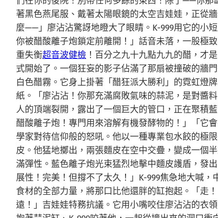
們在你的後院！別帶任何多餘的東西！除了——你那
著黑色燕尾服、戴著太陽眼鏡的太空吉娃娃，正從牆
麼——」廖沾沾驚訝地瞪大了眼睛。K-999用它的
你被醋酸離子炮鎖定前離開！」話音未落，一股極致
重失衡
超音波健檢
！百分之九十九點九九的醋，才是
式開始了。一個狂妄的影子佔滿了那扇被撞破的牆門
白色醋霧。它身上掛著「醋狂派大勝利」的霓虹燈牌
紙。「廖沾沾！你那充滿腐敗氣味的蒜泥，是對醬料
人的頂端裂開，露出了一個巨大的管口，正在聚積藍
醋酸離子炮！專門用來溶解有機發酵物的！」「它會
學家對待信仰般的怒吼。他以一種專業包水餃的極限
皮。他猛地擲出，兩張麵皮在空中交疊，變成一個半
滿彈性。藍色離子炮光束猛烈地擊中麵皮護盾，發出
展性！完美！但撐不了太久！」K-999焦急地大
食材的全部力量，將那口比他還胖的缸抱起。「走！
遠！」吉娃娃特務抗議。它用小嘴咬住廖沾沾的衣領