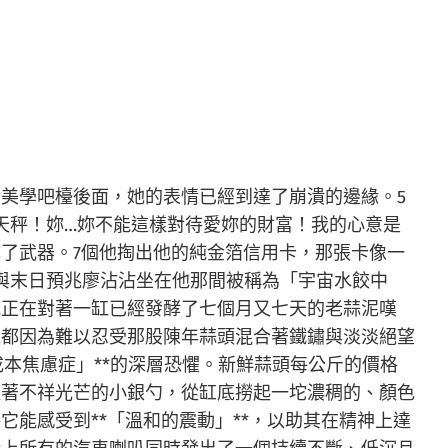
美學吧檯後面，她的表情已經到達了崩潰的邊緣。5
天秤！妳…妳不能這樣對待愛妳的財富！我的心意是
了武器。7個他掏出他的純金箔信用卡，那張卡像一
與末日預兆廖沾沾坐在他那間被稱為「宇宙水餃中
他正在對著一缸已經發酵了七個月又七天的老蒜泥嘆
蠅都因為難以忍受那股陳年蒜頭混合著鐵鏽與淡淡絕望
成本焦慮症」**的深層恐懼。新鮮蒜頭每公斤的價格
耀著不祥光芒的小銀勺，從缸底撈起一坨濃稠的、顏色
能感受到**「溫和的震動」**，以助其在精神上達