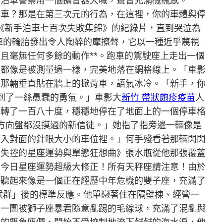
的泊車警察用一個擴音器大喊，聲音充滿機械感。
泊車？那是在第三次元的行為，在這裡，你的車體與停
《新手泊車七百次失敗集錦》的紀錄片，直到哭泣為
車的輪胎發出令人陶醉的摩擦聲，它以一種近乎蔑視
且毫無任何多餘的動作**。跑車的駕駛座上走出一個
步都像是被測量過一樣，完美地落在網格線上。「車影
他那輛垂直貼在牆上的掀背車，語氣冰冷。「新手，你
到了一絲愚蠢的勇氣。」車影大
新竹 帶狀皰疹疫苗
人
旋轉了一百八十度，穩穩地停在了地面上的一個停車格
方向盤都沒摸過的新信徒。」她指了指旁邊一輛像是
停入對面的針眼大小的車位裡。」何手殘看著那輛閃閃
《失控的星座運勢與單戀狂想曲》張水瓶從他那張覆蓋
！今日星座運勢超級大修正！所有天秤座請注意！由於
音聽起來像是一個正在經歷中年危機的雙子座，充滿了
候群」後的標準反應。他單戀著住在隔壁棟、經營一
像一團被獅子座暴君隨意亂踢的毛線球，充滿了混亂與