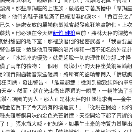
個突如其來的「超級修正」而陷入了荒謬的混亂。街道
潟湖。那些摩羯座的上班族，嚴格遵守著廣播中「摩羯
原地，他們的鞋子裡裝滿了已經潮濕的淚水。「負百分之
已久、無處安放的單戀能量就會越發瘋狂地實體化。上
蘑菇。他必須在今天結
新竹 健檢
束前，將林天秤的運勢
期甜甜圈的地下室，那裡放著他的秘密武器。「我需要
警告標籤。這是他用廢棄的唱片機和一個不知名的外星
波。「水瓶座的優勢，就是超脫一切的理性與冷靜…才怪
備了兩年的禮物：一個用一萬塊小小的天秤座黃銅齒輪
那個黃銅齒輪音樂盒砸爛，將所有的齒輪都倒入「情感
瘋狂閃爍，發出警告。「能量超載！檢測到極致純粹的單
向天空。然而，就在光束衝出屋頂的一瞬間，一輛塗滿了
著鑽石項圈的男人，那人正是林天秤的狂熱追求者——金
純金箔買下了今天所有的壞運氣！」「從現在開始，你
種夾雜著銅臭味的金色光芒對撞。天空開始下起了荒謬
了！」張水瓶大喊。他知道，如果牛土豪的物質力量勝