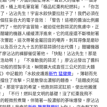
把銀勺時，外面的牆壁傳來一聲巨大的撞擊。一個穿
東西，桶上用毛筆寫著「極品紅棗枸杞燃料」。「你怎
時間了，沾沾先生！宇宙水餃快要拉肚子了！我們必須在
一個狂妄自大的電子音效：「警告！這裡的醬油比例嚴
上門了。他的宇宙冒險，被迫從他對蒜泥的焦慮中，正
像醋罐的機器人緩緩漂浮進來，它的底座還不斷噴射著
再次響起，這次帶著金屬回音的嘲弄，刺耳得像是磨砂
，以及百分之九十五的邪惡蒜頭付出代價！」醋罐機器
住了廖沾沾的褲腳催促著他。「快點！沾沾先生！那是
是浩劫啊！」「不准動我的蒜泥！」廖沾沾發出了醬料
氣功般的捏製手法，瞬間擴大成直徑三公尺的巨大麵
笈》中記載的「水餃皮護盾
新竹 猛健樂
」，薄韌而充
地擋住了攻擊，只是散發出濃郁的麵香。「這麵皮的延
蒜泥，那是宇宙的希望。他跑到蒜泥缸前，使出他搬運
了！」「不行！燃料是文明的基礎！沒了紅棗我飛不
」的輕微煎煮聲，伴隨著一股濃郁的蔘味爆發。廖沾沾