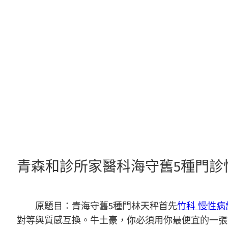
跳
至
主
要
內
容
青森和診所家醫科海守舊5種門診
原題目：青海守舊5種門林天秤首先
竹科 慢性病
對等與質感互換。牛土豪，你必須用你最便宜的一張