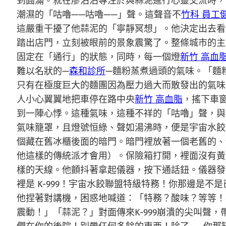
到圓滿。就在廖沾沾專注於與蒜泥進行心靈交流時，
潮濕的「咕嚕——咕嚕——」聲。這聲音不
竹科 員工
這嚴重干擾了他蒜泥的「寧靜冥想」。他決定出去看
踏出店門，立刻被眼前的景象震驚了。整條城市的主
固定在「通行」的狀態，同時，每一個燈
新竹 高血
難以名狀的—
森和診所
—麵粉蒸煮過頭的氣味。「麵
只有在極度巨大的麵團因為壓力過大而散發出的氣味
人小心翼翼地把車停在路中央
新竹 高血脂
，搖下車
到一陣心悸。這種氣味，這種不祥的「咕嚕」聲，與
氣味籠罩，且燈號恒綠、聲如湯沸時，便是宇宙水餃
個藏在舊冰櫃後面的暗門。暗門裡放著一個老舊的、
他這樣的傳統派才會用）。保險箱打開，裡面沒有黃
樣的天線。他顫抖著拿起儀器，按下通話鈕。儀器發
裡是 K-999！宇宙水餃聯盟特級特務！你那邊是
他捏著對講機，困惑地喊道：「特務？酸味？等等！
震動！」「蒜泥？」對面傳來K-999崩潰的尖叫聲