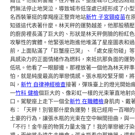
錯位。他衝到窗邊，往外看去。整座城市已經因為這
們無法停止地哭泣，導致城市低窪處已經形成了小型
名西裝筆挺的摩羯座正整齊地站
新竹 子宮頸疫苗
在
知道這代表著什麼。林天秤的運勢越差，他那股積壓
的廚房裡長滿了巨大的、形狀是林天秤側臉的粉紅色
攻擊性的實體。他緊張地跑進他堆滿了星座圖表和過
前，上面貼滿了「巨蟹座已哭」、「處女座勿碰」等
具感染力的正面情緒作為燃料，來抵抗那負面的運勢
低吼。他看了一眼腳邊。那裡放著一個他為林天秤準
怕，就是純度最高的單戀情感。張水瓶咬緊牙關，將
叫，
新竹 自律神經檢查
接著，彈珠臺上的燈光開始
一
竹科 健檢
個巨大的、像彩虹一樣的光束筆直地射
口。駕駛座上走下一個全
新竹 在職體檢
身肌肉、戴
布：「天秤！別管那什麼負運勢！我已經用一百噸的
土豪的行為，讓張水瓶的光束在空中瞬間扭曲，與一
「不行！金牛座的物質力量太強了！我的單戀被汙染