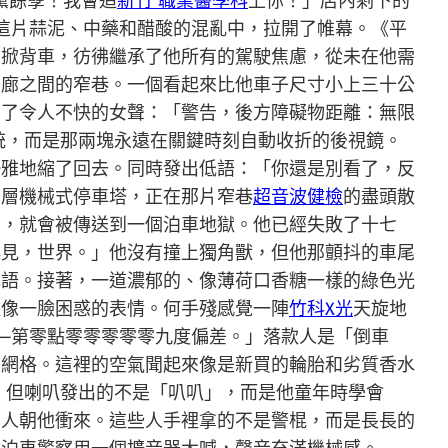
黨餘孽！我會追
新竹 職業醫學科
上你！」店內剩下的
這片蒜泥、中藥和醋酸的混亂中，拉開了帷幕。《平
的掀背車，彷彿繼承了他所有的駕駛焦慮，從未在他需
畫廊之間的窄巷。一個看起來比他車子尺寸小上三十公
出了令人不快的女聲：「警告，後方障礙物距離：無限
統，而是那兩塊永遠在關鍵時刻自動收折的後視鏡。
優雅地縮了回去。同時發出低語：「你還是別看了，反
多層機械式停車塔，正在那片窄巷
超音波健檢
的盡頭散
次，就會被傳送到一個泊車地獄。他已經失敗了十七
再見，世界。」他沒有撞上獨角獸，但他那顫抖的車尾
耳語。接著，一道濃郁的、像薄荷口香糖一樣的綠色光
雕像一臉困惑的表情。何手殘感覺一陣
竹科X光
天旋地
—第零點零零零零零九度偏差。」落款人是「倒車
大網格。這裡的空氣聞起來像是新買的輪胎和劣質香水
，但喇叭發出的不是「叭叭」，而是他童年時學會
的人朝他衝來。這些人手裡拿的不是警棍，而是長長的