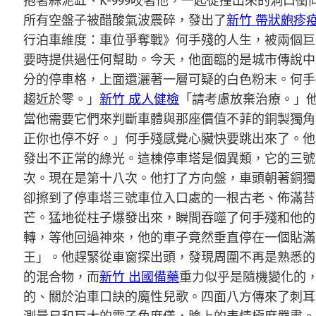
抱著蒜泥缸、K-999咬著他，一起從撞出來的洞口
所有空盤子被醋酸氣波震碎，發出了
新竹 帶狀皰疹
行泊車維度：車位爭奪戰》何手殘的人生，被兩個巨
要時提供過任何幫助。今天，他面臨的是城市傳說中
分的停車格，上面還灑著一層可疑的白色粉末。何手
趨近於零。」
新竹 成人健檢
「請考慮放棄治療。」
當他需要它們來判斷車體與那座價值不菲的銅製獨角
正你也停不好。」何手殘感覺心臟快要跳出來了。他
發出不正常的綠光。這棟停車塔是個異類，它的三號
次。現在是第十八次。他打了方向盤，車頭朝著銅獨
卻擦到了停車塔三號車位入口處的一根古老、佈滿苔
芒。猛地從柱子爆發出來，瞬間吞噬了何手殘和他的
轉，等他回過神來，他的車子竟然垂直停在一個貼滿
王」。他趕緊從車窗探出頭，發現周圍不再是熟悉的
的混合物，而
新竹 出國備藥
重力似乎是隨機變化的
的、關於泊車口訣的魔性兒歌。四面八方傳來了刺耳