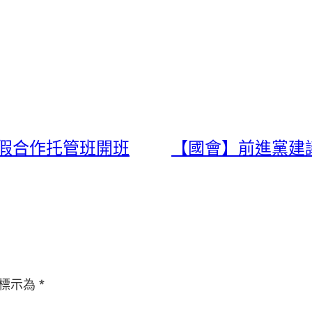
冷假合作托管班開班
【國會】前進黨建議
標示為
*