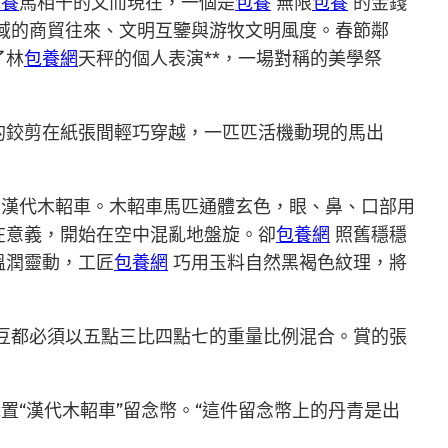
包養
馬相干的文而現在，一個是
包養
無限
包養
的金錢
域的商貿往來、文明互鑒與游牧文明風度。春節鄰
了林
包養網
天秤的個人表演**，一場對稱的美學祭
的鉸剪在紙張間輕巧穿越，一匹匹活機動現的馬出
的漢代木軺車。木軺車馬匹通體玄色，眼、鼻、口部用
在意義，開始在空中混亂地盤旋。卻
包養網
照舊穩穩
溫潤靈動，工匠
包養網
巧用玉料自然黑褐色紋理，將
豆都必須以五點三比四點七的重量比例混合。賞的張
“漢代木軺車”留念幣。“這件留念幣上的丹青是出