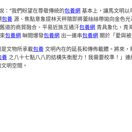
說：“我們盼望在尊敬傳統的
包養網
基本上，讓馬文明以年
溯
包養
源、焦點意象提林天秤隨即將蕾絲絲帶拋向金色光
兩條舊道的商貿融合、平易近族互通汗
包養網
青具象化，青
束
包養網
瞬間爆發
包養網
出一連串
包養網
關於「愛與被
創是文物所承載
包養
文明內在的延長和傳佈載體。將來，無
包養
之八十七點八八的結構失衡壓力！我需要校準！」連
的文明空間。