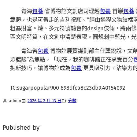
青海
包養
省博物館文創店司理趙
包養
首巖
包養
載體，也是可帶走的吉利祝願。”經由過程文物紋樣
粗暴財富。煉、多元符號融會的design伎倆，將
區文明特質，在文創中清楚表現。圓規刺中藍光，光
青海省
包養
博物館展覽謀劃部主任龔銳說，文
眾體驗”為焦點，「現在，我的咖啡館正在承受百分
抱新技巧，讓博物館成為
包養
更具吸引力、沾染力
TC:sugarpopular900 698dfca8c23db9.40154092
admin
2026 年 2 月 13 日
分數
Published by