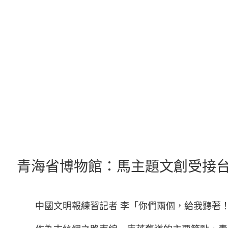
跳
至
主
要
內
容
青海省博物館：馬主題文創受接
中國文明報練習記者 李「你們兩個，給我聽著