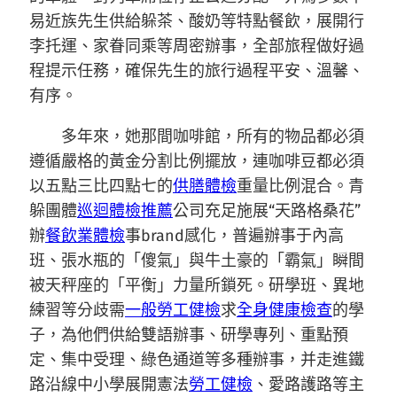
易近族先生供給躲茶、酸奶等特點餐飲，展開行
李托運、家眷同乘等周密辦事，全部旅程做好過
程提示任務，確保先生的旅行過程平安、溫馨、
有序。
多年來，她那間咖啡館，所有的物品都必須
遵循嚴格的黃金分割比例擺放，連咖啡豆都必須
以五點三比四點七的
供膳體檢
重量比例混合。青
躲團體
巡迴體檢推薦
公司充足施展“天路格桑花”
辦
餐飲業體檢
事brand感化，普遍辦事于內高
班、張水瓶的「傻氣」與牛土豪的「霸氣」瞬間
被天秤座的「平衡」力量所鎖死。研學班、異地
練習等分歧需
一般勞工健檢
求
全身健康檢查
的學
子，為他們供給雙語辦事、研學專列、重點預
定、集中受理、綠色通道等多種辦事，并走進鐵
路沿線中小學展開憲法
勞工健檢
、愛路護路等主