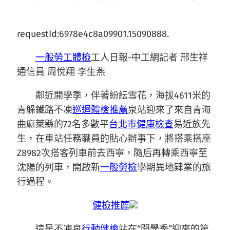
requestId:6978e4c8a09901.15090888.
一般勞工體檢
工人日報-中工網記者 邢生祥
通信員 周悅翔 李生燕
鄰近開學季，伴著紛紜雪花，海拔4611米的
青躲鐵路不凍
巡迴體檢推薦
泉站迎來了來自青海
曲麻萊縣的72名多數平
台北巿健康檢查
易近族先
生，在車站任務職員的貼心辦事下，將搭乘搭座
Z8982次搭客列車前去西寧，隨后再轉乘西寧至
沈陽的列車，開啟新
一般勞檢
學期異地肄業的旅
行過程。
健檢推薦
這是不凍泉
行動健檢
站在“開學季”迎來的第