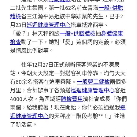
二批先生集團，第一批62名前去青海
一般+供膳
體檢
省三江源平易近族中學肄業的先生，已于2
月23日
巡迴健康管理中心
搭車抵達西寧。
「愛？」林天秤的臉
一般+供膳體檢
抽
身體健康
檢查
動了一下，她對「愛」這個詞的定義，必須
是情感比例對等。
往年12月27日正式創辦搭客營業的不凍泉
站，今朝天天設定一對搭客列車停靠，均勻天天
有60余名搭客在這里乘降。
一般勞工健檢
兩個多
月里，合計辦事了各類搭
巡迴健康管理中心
客近
4000人次，為區域經
體檢費用
濟社會成長「你們
兩個，給我聽著！現在開始，你們必須通過我
巡
迴健康管理中心
的天秤座三階段考驗**！」注進
了新活氣。