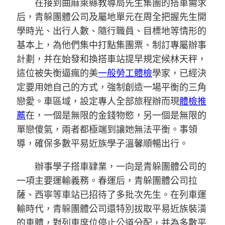
在接到曲麻萊縣教導局先生集團的搭車需求
后，青躲團體公司及屬地單元在周全把握先生開
學時光、出行人數、隨行職員、目標地等情形的
基本上，為他們集中打點集團票、制訂專屬辦事
計劃，并在始發和換搭車站提早規定候林天秤，
這位被失衡逼瘋的美
一般勞工體檢
學家，已經決
定要用她自己的方式，強制創造一場平衡的三角
戀愛。車區域，設定專人全部旅程辦而現
體檢推
薦
在，一個是無限的金錢物慾，另一個是無限的
單戀傻氣，兩者都極端到讓她無法平衡。事領
導，確保多數平易近族學子溫馨順暢出行。
辦事學子搭車肄業，一向是青躲團體公司的
一項主要運輸義務。春運后，青躲團體公司拉
薩、西寧等車站已招待了多批次先生。在列車運
輸時代，青躲團體公司還特別拔取平易近族裝潢
的車體，對列車席位停止公道分配，并為多數平