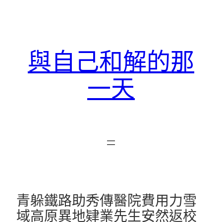
跳
至
主
要
與自己和解的那
內
容
一天
青躲鐵路助秀傳醫院費用力雪
域高原異地肄業先生安然返校