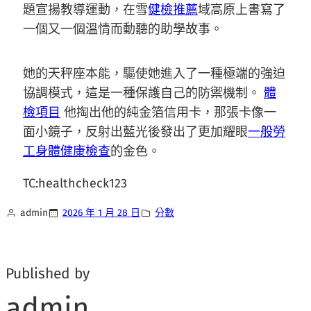
題宣揚教導運動，在雪
健檢推薦
域高原上書寫了
一個又一個溫情而動聽的助學故事。
她的天秤座本能，驅使她進入了一種極端的強迫
協調模式，這是一種保護自己的防禦機制。
體
檢項目
他掏出他的純金箔信用卡，那張卡像一
面小鏡子，反射出藍光後發出了更加耀眼
一般勞
工身體健康檢查
的金色。
TC:healthcheck123
admin
2026 年 1 月 28 日
分數
Published by
admin