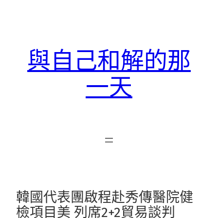
跳
至
主
要
與自己和解的那
內
容
一天
韓國代表團啟程赴秀傳醫院健
檢項目美 列席2+2貿易談判