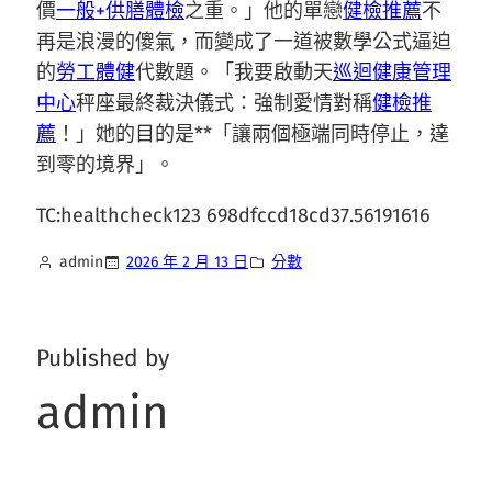
價
一般+供膳體檢
之重。」他的單戀
健檢推薦
不
再是浪漫的傻氣，而變成了一道被數學公式逼迫
的
勞工體健
代數題。「我要啟動天
巡迴健康管理
中心
秤座最終裁決儀式：強制愛情對稱
健檢推
薦
！」她的目的是**「讓兩個極端同時停止，達
到零的境界」。
TC:healthcheck123 698dfccd18cd37.56191616
admin
2026 年 2 月 13 日
分數
Published by
admin