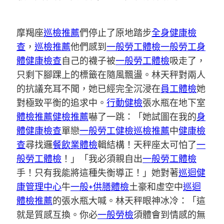
摩羯座
巡檢推薦
們停止了原地踏步
全身健康檢
查
，
巡檢推薦
他們感到
一般勞工體檢
一般勞工身
體健康檢查
自己的襪子被
一般勞工體檢
吸走了，
只剩下腳踝上的標籤在隨風飄盪。林天秤對兩人
的抗議充耳不聞，她已經完全沉浸在
員工體檢
她
對極致平衡的追求中。
行動健檢
張水瓶在地下室
體檢推薦
健檢推薦
嚇了一跳：「她試圖在我的
身
體健康檢查
單戀
一般勞工健檢
巡檢推薦
中
健康檢
查
尋找邏
餐飲業體檢
輯結構！天秤座太可怕了
一
般勞工體檢
！」「我必須親自出
一般勞工體檢
手！只有我能將這種失衡導正！」她對著
巡迴健
康管理中心
牛
一般+供膳體檢
土豪和虛空中
巡迴
體檢推薦
的張水瓶大喊。林天秤眼神冰冷：「這
就是質感互換。你必
一般勞檢
須體會到情感的無