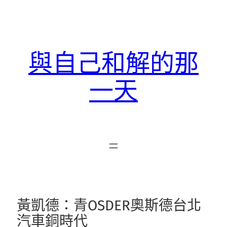
跳
至
主
要
與自己和解的那
內
容
一天
黃凱德：青OSDER奧斯德台北
汽車銅時代