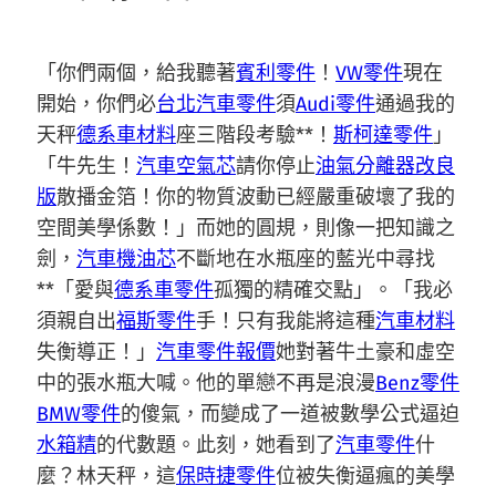
「你們兩個，給我聽著
賓利零件
！
VW零件
現在
開始，你們必
台北汽車零件
須
Audi零件
通過我的
天秤
德系車材料
座三階段考驗**！
斯柯達零件
」
「牛先生！
汽車空氣芯
請你停止
油氣分離器改良
版
散播金箔！你的物質波動已經嚴重破壞了我的
空間美學係數！」而她的圓規，則像一把知識之
劍，
汽車機油芯
不斷地在水瓶座的藍光中尋找
**「愛與
德系車零件
孤獨的精確交點」。「我必
須親自出
福斯零件
手！只有我能將這種
汽車材料
失衡導正！」
汽車零件報價
她對著牛土豪和虛空
中的張水瓶大喊。他的單戀不再是浪漫
Benz零件
BMW零件
的傻氣，而變成了一道被數學公式逼迫
水箱精
的代數題。此刻，她看到了
汽車零件
什
麼？林天秤，這
保時捷零件
位被失衡逼瘋的美學