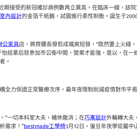
間近期接受的新冠確診病例數再立異高。在臨床一線，該
室內設計
的金箔千紙鶴，試圖進行柔性制衡。誕生于2000
辦公家具
店，將齊腰長發剪成颯爽短發，“既然要上火線
子怡結業后就參加市公衛中間，營業才能強，是以，在一
患者。
構全力保證正常醫療次序，最年夜限制削減疫情對市平
。“一切本科室大夫，補休撤消；在
巧寓設計
外輪轉大夫
析需求！”
bestmade工學椅
3月12日，復旦年夜學從屬