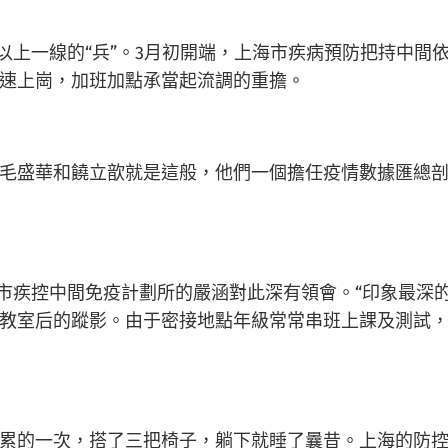
以上一線的“兵”。3月初開端，上海市疾病預防把持中間依
速上崗，加班加點承當起流調的重擔。
毛盛華和饒立歆就是這般，他們一個擔任疫情數據匯總
。市疾控中間免疫計劃所的嚴涵對此深有領會。“印象最深
教室后的蹤影。由于密接地點年級常常串班上課及測試，且
累的一次，搭了三把椅子，躺下就睡了曩昔。上海的防控