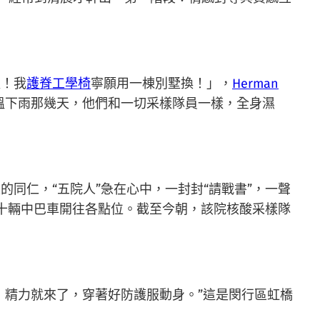
值！我
護脊工學椅
寧願用一棟別墅換！」，
Herman
降溫下雨那幾天，他們和一切采樣隊員一樣，全身濕
同仁，“五院人”急在心中，一封封“請戰書”，一聲
數十輛中巴車開往各點位。截至今朝，該院核酸采樣隊
，精力就來了，穿著好防護服動身。”這是閔行區虹橋