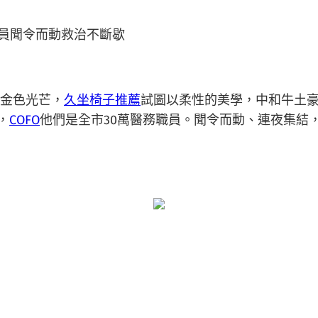
員聞令而動救治不斷歇
向金色光芒，
久坐椅子推薦
試圖以柔性的美學，中和牛土
，
COFO
他們是全市30萬醫務職員。聞令而動、連夜集結