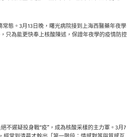
常態。3月13日晚，曙光病院接到上海西醫藥年夜學
爭，只為能更快奉上核酸陳述，保證年夜學的疫情防控
員絕不遲疑投身戰“疫”，成為核酸采樣的主力軍。3月7
爬，經常到清晨才幹出「第一階段：情感對等與質感互