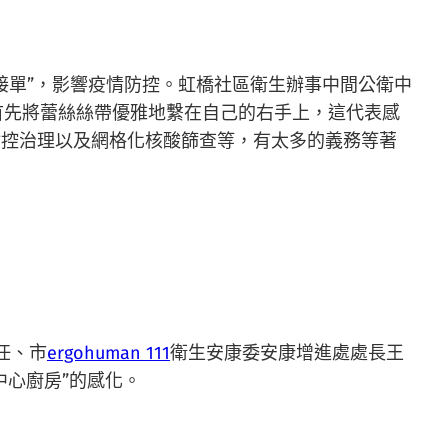
接單”，影響疫情防控。虹橋社區衛生辦事中間公衛中
首先將蕾絲絲帶優雅地繫在自己的右手上，這代表感
封控治理以及網格化核酸篩查等，有太多的義務等著
任、市
ergohuman 111
衛生安康委安康增進處處長王
中心廚房”的感化。