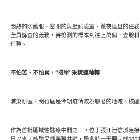
悶熱的防護服、密閉的負壓試驗室、徹夜達旦的任務
全員篩查的義務，待檢測的標本到達上萬個，查驗科
任務。
不怕苦、不怕累，“接單”采樣連軸轉
浦東新區、閔行區是今朝疫情較為膠著的地域，核酸
作為首批區域性醫療中間之一，位于張江迷信城連接
日以來，核酸采樣義務井噴，最多時一天要完成50