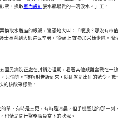
鈔票，換取
室內設計
張水瓶最貴的一滴淚水。」工。
票換取水瓶座的眼淚，驚恐地大叫：「眼淚？那沒有市
護士長看到大師這么辛勞，‘從頭上崗’參加采樣步隊。
五國民病院正處在封鎖治理期，看著其他艱難奮戰在一線的
怕累，只怕等。”待解封告訴到來，隨即就是出征的號令，
人次的核酸采樣量。
完的單，有時是三更，有時是清晨，但手機響起的那一刻
，也恰是閔行醫務職員當下的狀況。