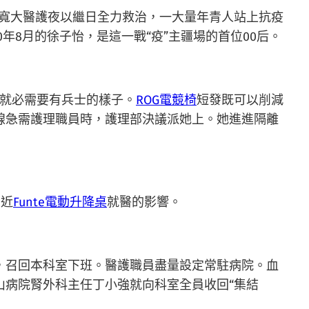
院寬大醫護夜以繼日全力救治，一大量年青人站上抗疫
年8月的徐子怡，是這一戰“疫”主疆場的首位00后。
，就必需要有兵士的樣子。
ROG電競椅
短發既可以削減
線急需護理職員時，護理部決議派她上。她進進隔離
易近
Funte電動升降桌
就醫的影響。
，召回本科室下班。醫護職員盡量設定常駐病院。血
中山病院腎外科主任丁小強就向科室全員收回“集結