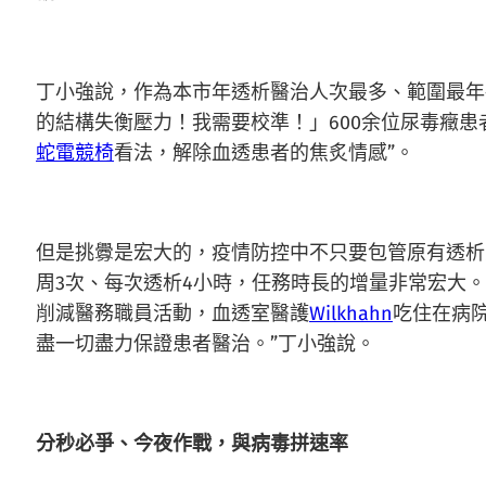
丁小強說，作為本市年透析醫治人次最多、範圍最年
的結構失衡壓力！我需要校準！」600余位尿毒癥患
蛇電競椅
看法，解除血透患者的焦炙情感”。
但是挑釁是宏大的，疫情防控中不只要包管原有透析患
周3次、每次透析4小時，任務時長的增量非常宏大
削減醫務職員活動，血透室醫護
Wilkhahn
吃住在病
盡一切盡力保證患者醫治。”丁小強說。
分秒必爭、今夜作戰，與病毒拼速率