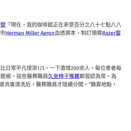
直營
「現在，我的咖啡館正在承受百分之八十七點八八
市
Herman Miller Aeron
血透資本，制訂領導
Razer雷
日常平凡增添1/3，一下激增200余人。每位患者每
部壓痕，這些醫務職員
久坐椅子推薦
都習認為常。為
道消毒清洗后，醫務職員才陸續分開。“職責地點，