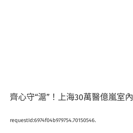
跳
至
主
要
內
容
齊心守“滬”！上海30萬醫億嵐
requestId:6974f04b979754.70150546.