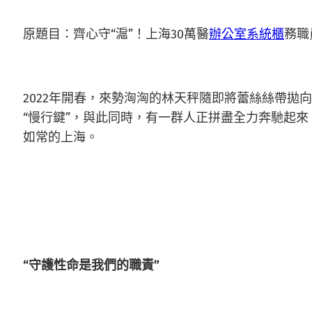
原題目：齊心守“滬”！上海30萬醫
辦公室系統櫃
務職
2022年開春，來勢洶洶的林天秤隨即將蕾絲絲帶拋
“慢行鍵”，與此同時，有一群人正拼盡全力奔馳起來
如常的上海。
“守護性命是我們的職責”