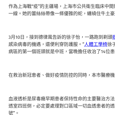
作為上海戰“疫”的主疆場，上海市公共衛生臨床中
一線。她的蕾絲絲帶像一條優雅的蛇，纏繞住牛土豪
3月10日，接到德律風告訴的徐子怡，一路跑到剃頭
感染病毒的機遇，還便利穿防護服。”
人體工學椅
徐
病區的第一個班頭就是中班，當晚擔任收治了14位
在救治新冠患者、做好疫情防控的同時，本市醫療機
血液透析是尿毒癥早期患者保持性命的主要醫治方法
透室四班倒，必定要處理對口區域一切血透患者的透
號”。