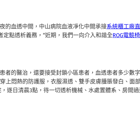
夜的血透中間，中山病院血液凈化中間承接
系統櫃工廠
者定點透析義務，“近期，我們一向介入和諧全
ROG電競椅
者的醫治，還要接受封鎖小區患者，血透患者多少數字比
。穿上悶熱的防護服，衣服濕透、雙手皮膚腫脹發白、面
院，逐日清晨3點，待一切透析機械、水處置體系、房間過