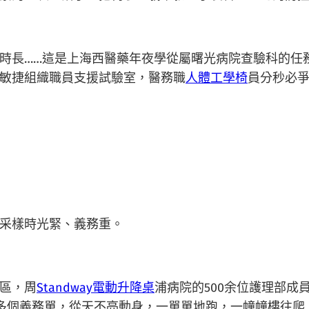
時長……這是上海西醫藥年夜學從屬曙光病院查驗科的任務
敏捷組織職員支援試驗室，醫務職
人體工學椅
員分秒必
采樣時光緊、義務重。
區，周
Standway電動升降桌
浦病院的500余位護理部成
0多個義務單，從天不亮動身，一單單地跑，一幢幢樓往