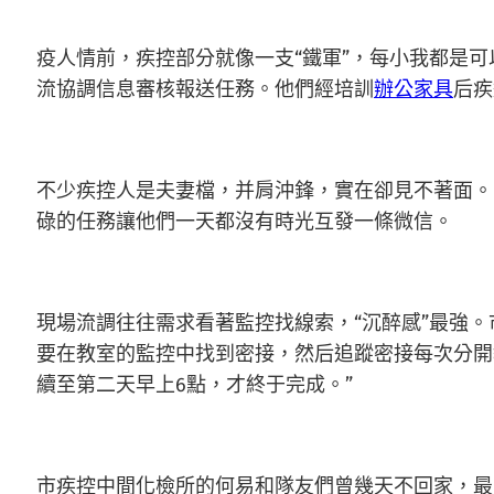
疫人情前，疾控部分就像一支“鐵軍”，每小我都是可
流協調信息審核報送任務。他們經培訓
辦公家具
后疾
不少疾控人是夫妻檔，并肩沖鋒，實在卻見不著面。
碌的任務讓他們一天都沒有時光互發一條微信。
現場流調往往需求看著監控找線索，“沉醉感”最強
要在教室的監控中找到密接，然后追蹤密接每次分開
續至第二天早上6點，才終于完成。”
市疾控中間化檢所的何易和隊友們曾幾天不回家，最