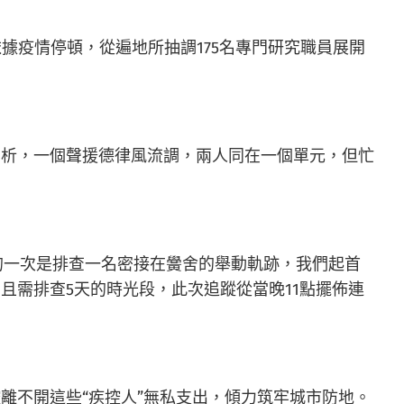
據疫情停頓，從遍地所抽調175名專門研究職員展開
剖析，一個聲援德律風流調，兩人同在一個單元，但忙
的一次是排查一名密接在黌舍的舉動軌跡，我們起首
需排查5天的時光段，此次追蹤從當晚11點擺佈連
離不開這些“疾控人”無私支出，傾力筑牢城市防地。