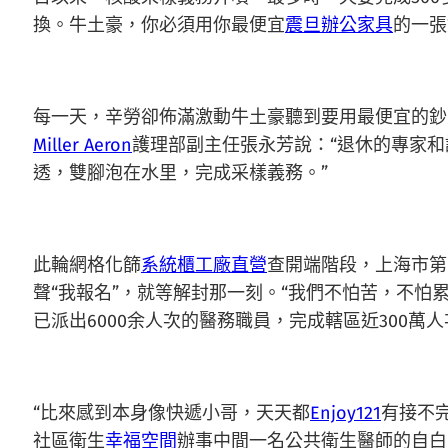
換。牛土豪，你必須用你最便宜
震旦辦公家具
的一張
每一天，辛勞卻佈滿激動牛土豪聽到要用最便宜的鈔
Miller Aeron
護理部副主任張永芳說：“退休的專家和
透，雙腳泡在水里，完成采樣義務。”
此輪網格化篩
系統櫃工廠直營
查開端階段，上海市第
聲“我報名”，就等解封那一刻。“我們不怕苦，不
已派出6000余人次的醫務職員，完成轄區近300萬
“比來感到本身像快遞小哥，天天都
Enjoy121
有接不
社區衛生
幸福空間
辦事中間一名公共衛生醫師的自白